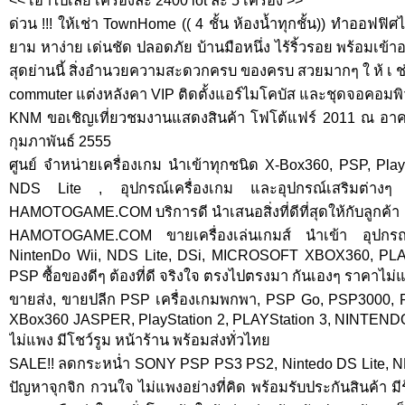
<< เอาไปเลย เครื่องล่ะ 2400 lot ล่ะ 5 เครื่อง >>
ด่วน !!! ให้เช่า TownHome (( 4 ชั้น ห้องน้ำทุกชั้น)) ทำออฟฟิศ
ยาม หาง่าย เด่นชัด ปลอดภัย บ้านมือหนึ่ง ไร้ริ้วรอย พร้อมเข้า
สุดย่านนี้ สิ่งอำนวยความสะดวกครบ ของครบ สวยมากๆ ใ ห้ เ ช่ 
commuter แต่งหลังคา VIP ติดตั้งแอร์ไมโคบัส และชุดจอคอมพิวเ
KNM ขอเชิญเที่ยวชมงานแสดงสินค้า โฟโต้แฟร์ 2011 ณ อาคา
กุมภาพันธ์ 2555
ศูนย์ จำหน่ายเครื่องเกม นำเข้าทุกชนิด X-Box360, PSP, Play
NDS Lite , อุปกรณ์เครื่องเกม และอุปกรณ์เสริมต่า
HAMOTOGAME.COM บริการดี นำเสนอสิ่งที่ดีที่สุดให้กับลูกค้า
HAMOTOGAME.COM ขายเครื่องเล่นเกมส์ นำเข้า อุปกรณ์
NintenDo Wii, NDS Lite, DSi, MICROSOFT XBOX360, P
PSP ซื้อของดีๆ ต้องที่ดี จริงใจ ตรงไปตรงมา กันเองๆ ราคาไม่แพ
ขายส่ง, ขายปลีก PSP เครื่องเกมพกพา, PSP Go, PSP3000,
XBox360 JASPER, PlayStation 2, PLAYStation 3, NINTENDO
ไม่แพง มีโชว์รูม หน้าร้าน พร้อมส่งทั่วไทย
SALE!! ลดกระหน่ำ SONY PSP PS3 PS2, Nintedo DS Lite, ND
ปัญหาจุกจิก กวนใจ ไม่แพงอย่างที่คิด พร้อมรับประกันสินค้า มี