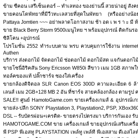
ข้าม ซีคอน เสรีเซ็นเตอร์ -- ทำเลทอง ของย่านนี้ สวยน่าอยู่ สัง
ขายคอนโดพัทยาที่มีวืวทะเลสวยที่สุดในพัทยา (หรืออย่างน
Pattaya Jomtien ~~~ อย่าพลาดโอกาสงาม ช้า อด เ พ ร า ะ มี ห
ขาย Black Berry Storm 9500เมนูไทย ฯ พร้อมอุปกรณ์ ติดกัน
ซิลิโคน +อุปกรณ์
โปรโมชั่น 2552 ทำระบบตาม พรบ ควบคุมการใช้งาน internet ,
Authen
บริการ ส่งดอกไม้ จัดดอกไม้ ช่อดอกไม้ ดอกไม้สด แจกันดอกไม
ขายโซนี่อิริคสัน Sony Ericsson W850i สีขาว เมม 1GB สภาพให
ทอล์คของแท้ ปลั๊กชาร์จ ซองใส่เครื่อง
ขายกล้องดิจิตอล SLR Canon EOS 300D ความละเอียด 6 ล้าน
เลนส์ เมม 2GB+128 MB 2 อัน ที่ชาร์จ สายคล้องกล้อง ตามรูป 
SALE!! ศูนย์ HamotoGame.com ขายเครื่องเกมส์ & อุปกรณ์เ
ขายส่ง-ปลีก SONY Playstation 3, Playstation2, PSP, XBox360,
DSL -- รับบัตรผ่อน+เครดิต- ขายตรงไปตรงมา บริการกันเอง รั
HAMOTOGAME.COM ขาย เครื่องเกมส์ ขายอุปกรณ์เสริมเครื่อง
พี PSP พีเอสทู PLAYSTATION เพล์ทู เพล์ที พีเอสสาม ดีเอสไ