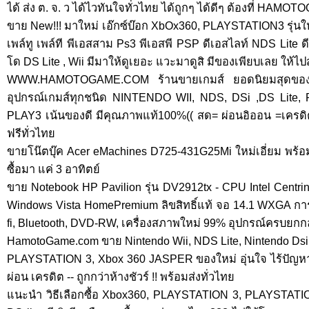
ได้ ส่ง ต. จ. ว ได้ไวทันใจทั่วไทย ได้ถูกๆ ได้ดีๆ ต้องที่ HA
ขาย New!!! มาใหม่ เอ๊กซ์บ๊อก XbOx360, PLAYSTATION3 รุ่นใหม่
เพล์ทู เพล์ที พีเอสสาม Ps3 พีเอสพี PSP ดีเอสไลท์ NDS Lit
โด DS Lite , Wii มีมาให้ดูเยอะ แวะมาดูสิ มีของเพียบเลย ให้ไปส่
WWW.HAMOTOGAME.COM ร้านขายเกมส์ ยอดนิยมสุดของค
อุปกรณ์เกมส์ทุกชนิด NINTENDO WII, NDS, DSi ,DS Lite
PLAY3 เน้นของดี มีคุณภาพแท้100%(( สด= ผ่อนอิออน =เครดิต )
ฟรีทั่วไทย
ขายโน๊ตบุ๊ค Acer eMachines D725-431G25Mi ใหม่เอี่ยม พร้อม
ซื้อมา แค่ 3 อาทิตย์
ขาย Notebook HP Pavilion รุ่น DV2912tx - CPU Intel Centri
Windows Vista HomePremium ลิขสิทธิ์แท้ จอ 14.1 WXGA การ
fi, Bluetooth, DVD-RW, เครื่องสภาพใหม่ 99% อุปกรณ์ครบยก
HamotoGame.com ขาย Nintendo Wii, NDS Lite, Nintendo D
PLAYSTATION 3, Xbox 360 JASPER ของใหม่ อุ่นใจ ไร้ปัญหาจ
ผ่อน เครดิต -- ถูกกว่าห้างชัวร์ !! พร้อมส่งทั่วไทย
แนะนำ วิธีเลือกซื้อ Xbox360, PLAYSTATION 3, PLAYSTATION