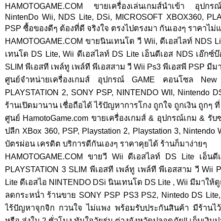
HAMOTOGAME.COM ขายเครื่องเล่นเกมส์นำเข้า อุปกรณ์
NintenDo Wii, NDS Lite, DSi, MICROSOFT XBOX360, P
PSP ซื้อของดีๆ ต้องที่ดี จริงใจ ตรงไปตรงมา กันเองๆ ราคาไม่แพ
HAMOTOGAME.COM ขายนินเทนโด วี Wii, ดีเอสไลท์ NDS Li
เทนโด DS Lite, Wii ดีเอสไลท์ DS Lite เอ็นดีเอส NDS เอ๊ก
SLIM พีเอสที เพล์ทู เพล์ที พีเอสสาม วี Wii Ps3 พีเอสพี PSP มี
ศูนย์จำหน่ายเครื่องเกมส์ อุปกรณ์ GAME คอนโซล Ne
PLAYSTATION 2, SONY PSP, NINTENDO WII, Nintendo DSL
ร้านเปิดมานาน เชื่อถือได้ ไร้ปัญหาการโกง ถูกใจ ถูกเงิน ถูกๆ
ศูนย์ HamotoGame.com ขายเครื่องเกมส์ & อุปกรณ์เกม & รับ
ปลีก XBox 360, PSP, Playstation 2, Playstation 3, Nintendo 
บัตรผ่อน เครดิต บริการดีกันเองๆ ราคาคุยได้ ร้านก็มาง่ายๆ
HAMOTOGAME.COM ขายวี Wii ดีเอสไลท์ DS Lite เอ็นดีเ
PLAYSTATION 3 SLIM พีเอสที เพล์ทู เพล์ที พีเอสสาม วี Wii 
Lite ดีเอสไอ NINTENDO DSi นินเทนโด DS Lite , Wii มีมาให้ด
ลดกระหน่ำ ร้านขาย SONY PSP PS3 PS2, Nintedo DS Lite,
ไร้ปัญหาจุกจิก กวนใจ ไม่แพง พร้อมรับประกันสินค้า มีร้านไ
หรือ ส่งใน 2 ชั่วโมง ทันใจวัยรุ่น ต่างจังหวัดปลอดภัย!! เก็บเงิ