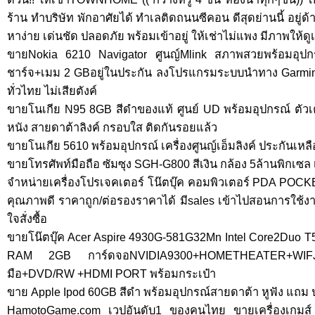
ร้าน ทำบริษัท พักอาศัยได้ ทำเลติดถนนซีคอน ดีสุดย่านนี้ อยู
หาง่าย เด่นชัด ปลอดภัย พร้อมเข้าอยู่ ให้เช่าไม่แพง มีภาพให้ด
ขายNokia 6210 Navigator ศูนญ์Mlink สภาพสวยพร้อมอุป
ชาร์จ+เมม 2 GBอยู่ในประกัน ลงโปรแกรมระบบนำทาง Garmi
ทั่วไทย ไม่เสียตังค์
ขายโนเกีย N95 8GB สีดำของแท้ ศูนย์ UD พร้อมอุปกรณ์ ตัวเ
หนัง สายดาต้าลิงค์ กรอบใส ติดกันรอยแล้ว
ขายโนเกีย 5610 พร้อมอุปกรณ์ เครื่องศูนญ์เอ็มลิงค์ ประกันเหลื
ขายโทรศัพท์มือถือ ซัมซุง SGH-G800 สีเงิน กล้อง 5ล้านพิกเซ
จำหน่ายเครื่องโปรเจคเตอร์ โน๊ตบุ๊ค คอมพิวเตอร์ PDA POCK
คุณภาพดี ราคาถูก/ต่อรองราคาได้ มีsales เข้าไปสอนการใช้ง
ใจสั่งซื้อ
ขายโน๊ตบุ๊ค Acer Aspire 4930G-581G32Mn Intel Core2Duo
RAM 2GB การ์ดจอNVIDIA9300+HOMETHEATER+WIFJ
มือ+DVD/RW +HDMI PORT พร้อมกระเป๋า
ขาย Apple Ipod 60GB สีดำ พร้อมอุปกรณ์สายดาต้า หูฟัง แถม ป
HamotoGame.com เวปอันดับ1 ของคนไทย ขายเครื่องเกมส์ 