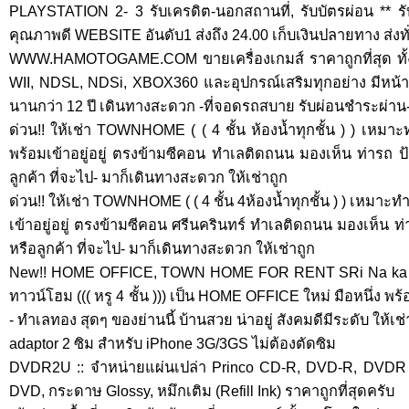
PLAYSTATION 2- 3 รับเครดิต-นอกสถานที่, รับบัตรผ่อน ** ร
คุณภาพดี WEBSITE อันดับ1 ส่งถึง 24.00 เก็บเงินปลายทาง ส่งท
WWW.HAMOTOGAME.COM ขายเครื่องเกมส์ ราคาถูกที่สุด ทั้
WII, NDSL, NDSi, XBOX360 และอุปกรณ์เสริมทุกอย่าง มีหน้าร้
นานกว่า 12 ปี เดินทางสะดวก -ที่จอดรถสบาย รับผ่อนชำระผ่าน- บ
ด่วน!! ให้เช่า TOWNHOME ( ( 4 ชั้น ห้องน้ำทุกชั้น ) ) เหมาะ
พร้อมเข้าอยู่อยู่ ตรงข้ามซีคอน ทำเลติดถนน มองเห็น ท่ารถ ป้
ลูกค้า ที่จะไป- มาก็เดินทางสะดวก ให้เช่าถูก
ด่วน!! ให้เช่า TOWNHOME ( ( 4 ชั้น 4ห้องน้ำทุกชั้น ) ) เหมาะท
เข้าอยู่อยู่ ตรงข้ามซีคอน ศรีนครินทร์ ทำเลติดถนน มองเห็น ท่
หรือลูกค้า ที่จะไป- มาก็เดินทางสะดวก ให้เช่าถูก
New!! HOME OFFICE, TOWN HOME FOR RENT SRi Na ka Rin
ทาวน์โฮม ((( หรู 4 ชั้น ))) เป็น HOME OFFICE ใหม่ มือหนึ่ง พร
- ทำเลทอง สุดๆ ของย่านนี้ บ้านสวย น่าอยู่ สังคมดีมีระดับ ให้เช่
adaptor 2 ซิม สำหรับ iPhone 3G/3GS ไม่ต้องตัดซิม
DVDR2U :: จำหน่ายแผ่นเปล่า Princo CD-R, DVD-R, DVDR D
DVD, กระดาษ Glossy, หมึกเติม (Refill Ink) ราคาถูกที่สุดครับ