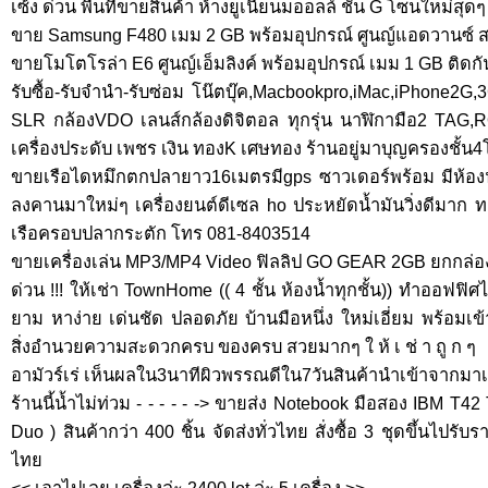
เซ้ง ด่วน พื้นที่ขายสินค้า ห้างยูเนี่ยนมออลล์ ชั้น G โซนใหม่สุดๆ
ขาย Samsung F480 เมม 2 GB พร้อมอุปกรณ์ ศูนญ์แอดวานซ์ 
ขายโมโตโรล่า E6 ศูนญ์เอ็มลิงค์ พร้อมอุปกรณ์ เมม 1 GB ติดก
รับซื้อ-รับจำนำ-รับซ่อม โน๊ตบุ๊ค,Macbookpro,iMac,iPhone2G,3
SLR กล้องVDO เลนส์กล้องดิจิตอล ทุกรุ่น นาฬิกามือ2 TAG
เครื่องประดับ เพชร เงิน ทองK เศษทอง ร้านอยู่มาบุญครองชั้
ขายเรือไดหมึกตกปลายาว16เมตรมีgps ซาวเดอร์พร้อม มีห้องน
ลงคานมาใหม่ๆ เครื่องยนต์ดีเซล ho ประหยัดน้ำมันวิ่งดีมาก 
เรือครอบปลากระตัก โทร 081-8403514
ขายเครื่องเล่น MP3/MP4 Video ฟิลลิป GO GEAR 2GB ยกกล่อ
ด่วน !!! ให้เช่า TownHome (( 4 ชั้น ห้องน้ำทุกชั้น)) ทำออฟฟิศ
ยาม หาง่าย เด่นชัด ปลอดภัย บ้านมือหนึ่ง ใหม่เอี่ยม พร้อมเข้
สิ่งอำนวยความสะดวกครบ ของครบ สวยมากๆ ใ ห้ เ ช่ า ถู ก ๆ
อามัวร์เร่ เห็นผลใน3นาทีผิวพรรณดีใน7วันสินค้านำเข้าจากมา
ร้านนี้น้ำไม่ท่วม - - - - - -> ขายส่ง Notebook มือสอง IBM T4
Duo ) สินค้ากว่า 400 ชิ้น จัดส่งทั่วไทย สั่งซื้อ 3 ชุดขึ้นไปรับ
ไทย