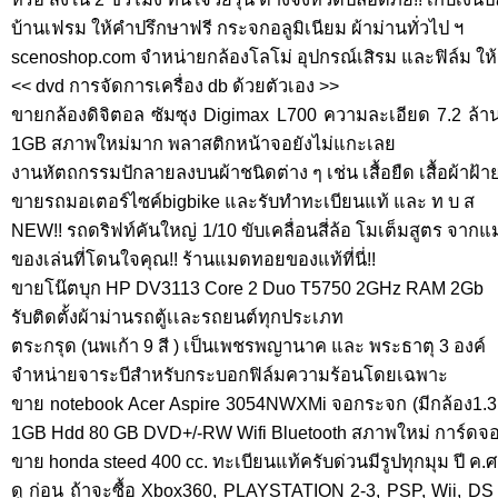
บ้านเฟรม ให้คำปรึกษาฟรี กระจกอลูมิเนียม ผ้าม่านทั่วไป ฯ
scenoshop.com จำหน่ายกล้องโลโม่ อุปกรณ์เสิรม และฟิล์ม ให้ค
<< dvd การจัดการเครื่อง db ด้วยตัวเอง >>
ขายกล้องดิจิตอล ซัมซุง Digimax L700 ความละเอียด 7.2 ล้า
1GB สภาพใหม่มาก พลาสติกหน้าจอยังไม่แกะเลย
งานหัตถกรรมปักลายลงบนผ้าชนิดต่าง ๆ เช่น เสื้อยืด เสื้อผ้าฝ้าย
ขายรถมอเตอร์ไซค์bigbike และรับทำทะเบียนแท้ และ ท บ ส
NEW!! รถดริฟท์คันใหญ่ 1/10 ขับเคลื่อนสี่ล้อ โมเต็มสูตร จา
ของเล่นที่โดนใจคุณ!! ร้านแมดทอยของแท้ที่นี่!!
ขายโน๊ตบุก HP DV3113 Core 2 Duo T5750 2GHz RAM 2Gb
รับติดตั้งผ้าม่านรถตู้เเละรถยนต์ทุกประเภท
ตระกรุด (นพเก้า 9 สี ) เป็นเพชรพญานาค และ พระธาตุ 3 องค์
จำหน่ายจาระบีสำหรับกระบอกฟิล์มความร้อนโดยเฉพาะ
ขาย notebook Acer Aspire 3054NWXMi จอกระจก (มีกล้อง1.3 
1GB Hdd 80 GB DVD+/-RW Wifi Bluetooth สภาพใหม่ การ์ดจอ
ขาย honda steed 400 cc. ทะเบียนแท้ครับด่วนมีรูปทุกมุม ปี ค.
ดู ก่อน ถ้าจะซื้อ Xbox360, PLAYSTATION 2-3, PSP, Wii, DS -ทั้