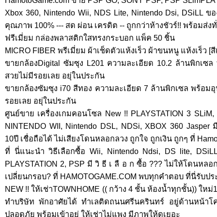
HamotoGame.com ขาย PSP GO, SONY PSP, PSP SLimPLAY
Xbox 360, Nintendo Wii, NDS Lite, Nintendo Dsi, DSiLL ของให
คุณภาพ 100% --- สด ผ่อน เครดิต -- ถูกกว่าห้างชัวร์!! พร้อมส่งท
ฟรีเมี่ยม กล่องพลาสติกใสทรงกระบอก แพ็ค 50 ชิ้น
MICRO FIBER พรีเมี่ยม ผ้าเช็ดตัวแห้งเร็ว ผ้าขนหนู แห้งเร็ว [สี
ขายกล้องDigital ซัมซุง L201 ความละเอียด 10.2 ล้านพิกเซ
สวยไม่มีรอยเลย อยุ่ในประกัน
ขายกล้องซัมซุง i70 สีทอง ความละเอียด 7 ล้านพิกเซล พร้อม
รอยเลย อยุ่ในประกัน
ศูนย์ขาย เครื่องเกมคอนโซล New !! PLAYSTATION 3 SLiM
NINTENDO WII, Nintendo DSL, NDSi, XBOX 360 Jasper มีร
10ปี เชื่อถือได้ ไม่เสียงโดนหลอกลวง ถูกใจ ถูกเงิน ถูกๆ ที่ H
ที่ นี่แนะนำ วิธีเลือกซื้อ Wii, Nintendo Ndsi, DS lite, D
PLAYSTATION 2, PSP มี วิ ธี เ ลื อ ก ซื้อ ??? ไม่ให้โดนห
เปลี่ยนกรอบ? ที่ HAMOTOGAME.COM พบทุกคำตอบ ที่นี่รับป
NEW !! ให้เช่าTOWNHOME (( กว้าง 4 ชั้น ห้องน้ำทุกชั้น)) ให
ทำบริษัท พักอาศัยได้ ทำเลติดถนนศรีนครินทร์ อยู่ด้านหน้า
ปลอดภัย พร้อมเข้าอยู่ ให้เช่าไม่แพง มีภาพให้ดูเยอะ