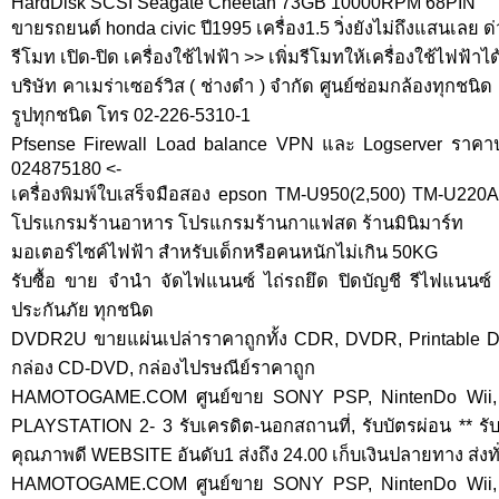
HardDisk SCSI Seagate Cheetah 73GB 10000RPM 68PIN
ขายรถยนต์ honda civic ปี1995 เครื่อง1.5 วิ่งยังไม่ถึงแสนเลย ด่ว
รีโมท เปิด-ปิด เครื่องใช้ไฟฟ้า >> เพิ่มรีโมทให้เครื่องใช้ไฟฟ้าได
บริษัท คาเมร่าเซอร์วิส ( ช่างดำ ) จำกัด ศูนย์ซ่อมกล้องทุกชน
รูปทุกชนิด โทร 02-226-5310-1
Pfsense Firewall Load balance VPN และ Logserver ราคาป
024875180 <-
เครื่องพิมพ์ใบเสร็จมือสอง epson TM-U950(2,500) TM-U220
โปรแกรมร้านอาหาร โปรแกรมร้านกาแฟสด ร้านมินิมาร์ท
มอเตอร์ไซค์ไฟฟ้า สำหรับเด็กหรือคนหนักไม่เกิน 50KG
รับซื้อ ขาย จำนำ จัดไฟแนนซ์ ไถ่รถยึด ปิดบัญชี รีไฟแนนซ
ประกันภัย ทุกชนิด
DVDR2U ขายแผ่นเปล่าราคาถูกทั้ง CDR, DVDR, Printable 
กล่อง CD-DVD, กล่องไปรษณีย์ราคาถูก
HAMOTOGAME.COM ศูนย์ขาย SONY PSP, NintenDo Wii, 
PLAYSTATION 2- 3 รับเครดิต-นอกสถานที่, รับบัตรผ่อน ** รั
คุณภาพดี WEBSITE อันดับ1 ส่งถึง 24.00 เก็บเงินปลายทาง ส่งทั
HAMOTOGAME.COM ศูนย์ขาย SONY PSP, NintenDo Wii, 