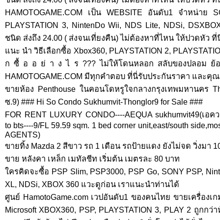
HAMOTOGAME.COM เป็น WEBSITE อันดับ1 จำหน่าย S
PLAYSTATION 3, NintenDo Wii, NDS Lite, NDSi, DSXBOX 3
ชนิด ส่งถึง 24.00 ( ส่งจนเที่ยงคืน) ไม่ต้องหาที่ไหน ให้ปวดหัว ที่น
แนะ นำ วิธีเลือกซื้อ Xbox360, PLAYSTATION 2, PLAYSTATION 3,
ก ซื้ อ อ ย่ า ง ไ ร ??? ไม่ให้โดนหลอก สลับของปลอม ย้อ
HAMOTOGAME.COM มีทุกคำตอบ ที่นี่รับประกันราคา และคุ
ขายห้อง Penthouse ในคอนโดหรูใจกลางกรุงเทพมหานคร The 
ซ.9) ### Hi So Condo Sukhumvit-Thonglor9 for Sale ###
FOR RENT LUXURY CONDO----AEQUA sukhumvit49(เอควาค
to bts----9/FL 59.59 sqm. 1 bed corner unit,east/south sid
AGENTS)
ขายทิ้ง Mazda 2 สีขาว รถ 1 เดือน รถป้ายแดง ยังไม่จด วิ่งมา
ขาย หลังคา เหล็ก เมทัลชีท เริ่มต้น เมตรละ 80 บาท
ใครคิดจะซื้อ PSP Slim, PSP3000, PSP Go, SONY PSP, Ninte
XL, NDSi, XBOX 360 แวะดูก่อน เราแนะนำท่านได้
ศูนย์ HamotoGame.com เวปอันดับ1 ของคนไทย ขายเครื่องเกมส
Microsoft XBOX360, PSP, PLAYSTATION 3, PLAY 2 ถูกกว่าห