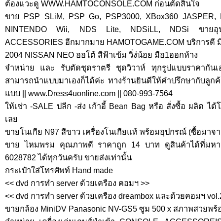
ต้องแวะดู WWW.HAMTOCONSOLE.COM ก่อนตัดสินใจ
ขาย PSP SLiM, PSP Go, PSP3000, XBox360 JASPER, Pla
NINTENDO Wii, NDS Lite, NDSiLL, NDSi ขายอุปกรณ
ACCESSORIES อีกมากมาย HAMOTOGAME.COM บริการดี มีสิ่งที่
2004 NISSAN NEO ออโต้ สีฟ้าเข้ม วิ่ง่น้อย มือ1ออกห้าง
จำหน่าย และ รับตัดชุดราตรี ชุดวิวาห์ ทุกรูปแบบราคากั
สามารถนำแบบมาเองก็ได้ค่ะ ทางร้านยินดีให้คำปรึกษากับลูกค้า
แบบ || www.Dress4uonline.com || 080-993-7564
ให้เช่า -SALE ปลีก -ส่ง เก้าอี้ Bean Bag หรือ สั่งซื้อ ผลิต 
เลย
ขายโนเกีย N97 สีขาว เครื่องโนเกียแท้ พร้อมอุปกรณ์ (ซื้อมาจ
ขาย ไหมพรม คุณภาพดี ราคาถูก 14 บาท ดูสินค้าได้ที่มหาช
6028782 ได้ทุกวันครับ ขายส่งเท่านั้น
กระเป๋าใส่โทรศัพท์ Hand made
<< dvd การทำ server ด้วยเครือง คอมฯ >>
<< dvd การทำ server ด้วยเครือง dreambox และด้วยคอมฯ vol.
ขายกล้อง MiniDV Panasonic NV-GS5 ซูม 500 x สภาพสวยพร้อ