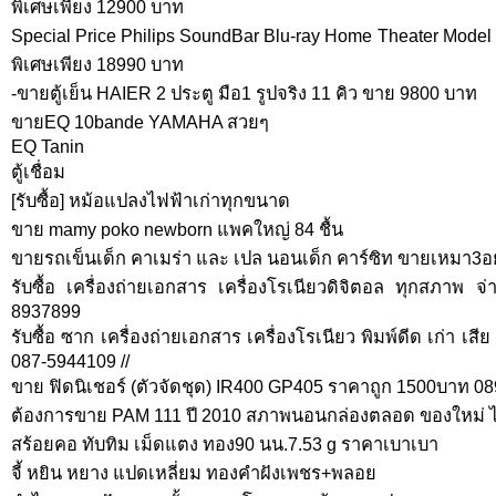
พิเศษเพียง 12900 บาท
Special Price Philips SoundBar Blu-ray Home Theater Mod
พิเศษเพียง 18990 บาท
-ขายตู้เย็น HAIER 2 ประตู มือ1 รูปจริง 11 คิว ขาย 9800 บาท
ขายEQ 10bande YAMAHA สวยๆ
EQ Tanin
ตู้เชื่อม
[รับซื้อ] หม้อแปลงไฟฟ้าเก่าทุกขนาด
ขาย mamy poko newborn แพคใหญ่ 84 ชื้น
ขายรถเข็นเด็ก คาเมร่า และ เปล นอนเด็ก คาร์ซิท ขายเหมา3อ
รับซื้อ เครื่องถ่ายเอกสาร เครื่องโรเนียวดิจิตอล ทุกสภาพ จ
8937899
รับซื้อ ซาก เครื่องถ่ายเอกสาร เครื่องโรเนียว พิมพ์ดีด เก่า เส
087-5944109 //
ขาย ฟิดนิเชอร์ (ตัวจัดชุด) IR400 GP405 ราคาถูก 1500บาท 08
ต้องการขาย PAM 111 ปี 2010 สภาพนอนกล่องตลอด ของใหม่ ไ
สร้อยคอ ทับทิม เม็ดแตง ทอง90 นน.7.53 g ราคาเบาเบา
จี้ หยิน หยาง แปดเหลี่ยม ทองคำฝังเพชร+พลอย