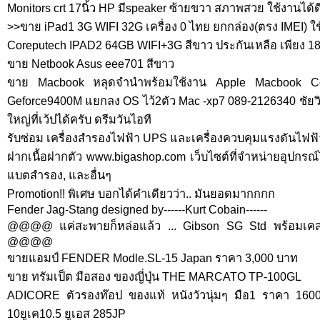
Monitors crt 17นิ้ว HP มีspeaker ซ้ายขวา สภาพสวย ใช้งานได้ด
>>ขาย iPad1 3G WIFI 32G เครื่อง 0 ไทย ยกกล่อง(ตรง IMEI) ใช
Coreputech IPAD2 64GB WIFI+3G สีขาว ประกันเหลือ เพียง 1
ขาย Netbook Asus eee701 สีขาว
ขาย Macbook หลุดจำนำพร้อมใช้งาน Apple Macbook Cor
Geforce9400M แยกลง OS ไว้2ตัว Mac -xp7 089-2126340 ชัยว
ใหญ่ที่เว้ปได้ครับ ดรีมวันไอที
รับซ่อม เครื่องสำรองไฟฟ้า UPS และเครื่องควบคุมแรงดันไฟฟ้า 
ฝากเนื้อฝากตัว www.bigashop.com เว็บไซต์ที่จำหน่ายอุปกรณ์
แบตสำรอง, และอื่นๆ
Promotion!! พิเศษ บอกได้คำเดียวว่า.. มันยอดมากกกก
Fender Jag-Stang designed by------Kurt Cobain------
@@@@ แค่สะพายก็หล่อแล้ว ... Gibson SG Std พร้อมเคสแ
@@@@
ขายแอมป์ FENDER Modle.SL-15 Japan ราคา 3,000 บาท
ขาย ทรัมเป็ต มือสอง ของญี่ปุ่น THE MARCATO TP-100GL
ADICORE ตัวรองท๊อป ของแท้ หนังวัวนุ่มๆ มือ1 ราคา 1600
10ยูเค10.5 ยูเอส 285JP