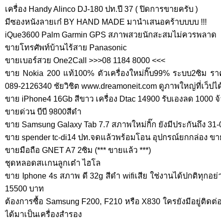
เครื่อง Handy Alinco DJ-180 ปท.ปี 37 ( ปิดการขายครับ )
มีซองหนังลายเก๋ BY HAND MADE มานำเสนอคร้าบบบบ !!!
iQue3600 Palm Garmin GPS สภาพสวยนักสะสมไม่ควรพลาด
ขายโทรศัพท์บ้านไร้สาย Panasonic
ขายเบอร์สวย One2Call >>>08 1184 8000 <<<
ขาย Nokia 200 แท้100% ตัวเครื่องใหม่กิ๊บ99% ระบบ2ซิม รา
089-2126340 ชัยวิชิต www.dreamoneit.com ดูภาพใหญ่ที่เว็ปได้
ขาย iPhone4 16Gb สีขาว เครื่อง Dtac 14900 รับเองลด 1000 จ้
ขายด่วน บีบี 9800สีดำ
ขาย Samsung Galaxy Tab 7.7 สภาพใหม่กิ๊ก ยังมีประกันถึง 31
ขาย spender tc-di14 ปท.จดแล้วพร้อมโอน อุปกรณ์ยกกล่อง ข
ขายมือถือ GNET A7 2ซิม (*** ขายแล้ว ***)
ชุดหลอดสเเกนลูกเต๋า ไฮโล
ขาย Iphone 4s สภาพ ดี 32g สีดำ wifiเสีย ใช่งานได้ปกติทุก
15500 บาท
ต้องการซื้อ Samsung F200, F210 หรือ X830 ใครยังมีอยู่ติด
ได้มาเป็นเครื่องสำรอง