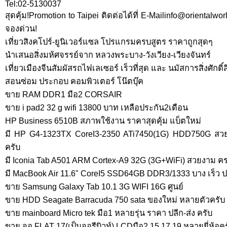
Tel:02-5130037
สุดคุ้ม!Promotion to Taipei ติดต่อได้ที่
E-Mailinfo@orientalwor
จองด่วน!
เที่ยวสิงคโปร์-ยูนิเวอร์แซล โปรแกรมครบสูตร ราคาถูกสุดๆ
นำเสนอสิ่งมห้ศจรรย์จาก หลวงพระบาง-วังเวียง-เวียงจันทร์
เที่ยวเมืองจีนสัมผัสรถไฟเลเซอร์ เร็วที่สุด และ นมัสการสิ่งศักดิ์ส
สอนซ่อม ประกอบ คอมพิวเตอร์ โน๊ตบุ๊ค
ขาย RAM DDR1 มือ2 CORSAIR
ขาย i pad2 32 g wifi 13800 บาท เหลือประกัน2เดือน
HP Business 6510B สภาพใช้งาน ราคาสุดคุ้ม แบ็ตใหม่
มี HP G4-1323TX CoreI3-2350 ATi7450(1G) HDD750G สว
ครับ
มี Iconia Tab A501 ARM Cortex-A9 32G (3G+WiFi) สวยงาม ค
มี MacBook Air 11.6" CoreI5 SSD64GB DDR3/1333 บาง เร็ว ป
ขาย Samsung Galaxy Tab 10.1 3G WIFI 16G ศูนย์
ขาย HDD Seagate Barracuda 750 sata ของใหม่ หลายตัวครับ
ขาย mainboard Micro tek มือ1 หลายรุ่น ราคา ปลีก-ส่ง ครับ
ขาย จอ FLAT 17(เป็นจอรีบิวท์) LCDมือ2 15,17,19 หลายยี่ห้อค