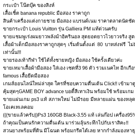
กระเป๋า โน๊ตบุ๊ค ของสิงห์
เสื้อเชิ้ต banana republic มือสอง ราคาถูก
สินค้าเครื่องแต่งกายชาย มือสอง แบรนด์เนม ราคาตลาดนัดชัด
ขายกระเป๋า Louis Vuitton รุ่น Galliera PM แท้ด่วนครับ
ขายแชมพูเร่งผมยาวพลังม้าอิครินอล สุดยอดยาวไวยาวจริง สูต
เสื้อผ้าเด็กมือสองราคาถูกสุดๆ เริ่มต้นตั้งแต่ 80 บาทส่งฟรี ไม่มีบ
เท่านั้น!!!
ขายรองเท้ากีฬา ใช้ได้ทั้งชายหญิง มือสอง ใช้ครั้งเดียวค่ะ
ขายเหมาเสื้อผ้ามือสอง ใส่เอง เซตที่3 96 ตัว รวมเนคไท อีกเกื
famous เสื้อยีดมือสอง
เกมส์ออนไลน์ใหม่ล่าสุด ใครที่ชอบความตื่นเต้น Click!! เข้ามาดู
คุ้มสุดๆGAME BOY advance บอดี้สีเทาเงิน พร้อมใช้ พร้อมเกม 
ขายแผ่นเกม ps3 แท้ สภาพใหม่ ไม่มีรอย มีหลายแผ่น ของหลุด
โอเคเทเลคอม
(((ขายแล้วครับ))Ps3 160GB Black-3.55 แท้ เล่นก๊อป เครื่อง95
ถ้าคุณเป็นคนรักความตื่นเต้น มาร่วมลุ้นระทึกไปกับเราสิคะ!!
สวนยางพร้อมที่ดิน มีโฉนด พร้อมกรีดได้เลย หากกำลังมองหาธุร