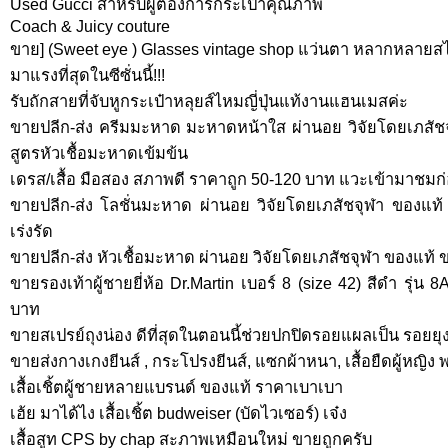
Used Gucci สำหรับผู้ต้องการกระเป๋าคุณภาพ
Coach & Juicy couture
ขาย] (Sweet eye ) Glasses vintage shop แว่นตา หลากหลายสไ
มาแรงที่สุดในซีซั่นนี้!!!
รับถักสายที่จับหูกระเป๋าหลุยส์ไหมญี่ปุ่นแท้งานแฮนเมสค่ะ
ขายปลีก-ส่ง ครีมมะหาด มะหาดหน้าใส ผ่านอย วิจัยโดยเภสั
สูตรหัวเชื้อมะหาดเข้มข้น
เดรส/เสื้อ มือสอง สภาพดี ราคาถูก 50-120 บาท แวะเข้ามาชม
ขายปลีก-ส่ง โลชั่นมะหาด ผ่านอย วิจัยโดยเภสัชจุฬา ของแท้ 
เร่งรัด
ขายปลีก-ส่ง หัวเชื้อมะหาด ผ่านอย วิจัยโดยเภสัชจุฬา ของแท้ ข
ขายรองเท้าผู้ชายยี่ห้อ Dr.Martin เบอร์ 8 (size 42) สีดำ รุ่
บาท
ขายสเปรย์ถุงน่อง ดีที่สุดในตอนนี้ช่วยปกปิดรอยแผลเป็น รอยยุ
ขายส่งกางเกงยีนส์ , กระโปรงยีนส์, แซกผ้าหนา, เสื้อยืดผู้หญิง 
เสื้อเชิ้ตผู้ชายหลายแบรนด์ ของแท้ ราคาเบาเบา
เฮ้ย มาได้ไง เสื้อเชิ้ต budweiser (บัดไวเซอร์) เจ๋ง
เสื้อสูท CPS by chap สะภาพเหมือนใหม่ ขายถูกครับ