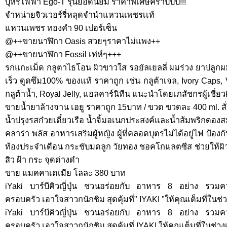
บุหรี่ไฟฟ้า Ego-T รุ่นยอดนิยม ราคาพิเศษคร้าบบบ!!!
จำหน่ายจิวเวอร์รี่หลุดจำนำแหวนเพชรเเท้
แหวนเพชร ทองคำ 90 เปอร์เซ็น
@++ขายนาฬิกา Oasis สวยๆราคาไม่แพง++
@++ขายนาฬิกา Fossil เท่ห์ๆ+++
รกแกะเม็ด กลูตาไธโอน ผิวขาวใส รอยัลเยลลี่ ผมร่วง ยาปลูกผม
เร็ว ดูดซึม100% ของแท้ ราคาถูก เช่น กลูต้าเจล, Ivory Caps,
กลูต้าน้ำ, Royal Jelly, แอลคาร์นิทีน แนะนำโดยเภสัชกรผู้เชี่ย
ขายน้ำยาล้างจาน เอยู ราคาถูก 15บาท / ขวด ขวดละ 400 ml. สั่
น้ำปรุงรสก๋วยเตี๋ยวเรือ น้ำจิ้มอเนกประสงค์และน้ำส้มพริกดอง
คลาร่า พลัส อาหารเสริมผู้หญิง ผู้ที่คลอดบุตรไม่ได้อยู่ไฟ ป้
ท้องประจำเดือน กระชับมดลูก วัยทอง ชอคโกแลตซีส ช่วยให้ผิ
สิว ฝ้า กระ จุดด่างดำ
ขาย แมคคาเดเมีย โลละ 380 บาท
iYaki บาร์บีคิวญี่ปุ่น ชวนอร่อยกับ อาหาร 8 อย่าง รวม
ครอบครัว เอาใจสาวกนักชิม สุดคุ้มที่" IYAKI "ให้คุณเต็มที่ในช่
iYaki บาร์บีคิวญี่ปุ่น ชวนอร่อยกับ อาหาร 8 อย่าง รวม
ครอบครัว เอาใจสาวกนักชิม สุดคุ้มที่ IYAKI ให้คุณเต็มที่ในช่ว