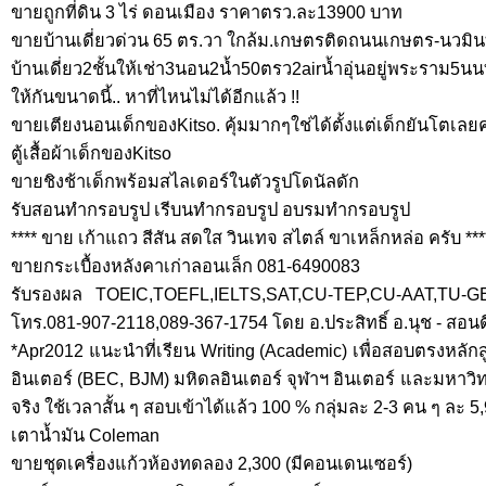
ขายถูกที่ดิน 3 ไร่ ดอนเมือง ราคาตรว.ละ13900 บาท
ขายบ้านเดี่ยวด่วน 65 ตร.วา ใกล้ม.เกษตรติดถนนเกษตร-นวมิน
บ้านเดี่ยว2ชั้นให้เช่า3นอน2น้ำ50ตรว2airน้ำอุ่นอยู่พระราม5นนท
ให้กันขนาดนี้.. หาที่ไหนไม่ได้อีกแล้ว !!
ขายเตียงนอนเด็กของKitso. คุ้มมากๆใช่ได้ตั้งแต่เด็กยันโตเลยค
ตู้เสื้อผ้าเด็กของKitso
ขายชิงช้าเด็กพร้อมสไลเดอร์ในตัวรูปโดนัลดัก
รับสอนทำกรอบรูป เรีบนทำกรอบรูป อบรมทำกรอบรูป
**** ขาย เก้าแถว สีสัน สดใส วินเทจ สไตล์ ขาเหล็กหล่อ ครับ ***
ขายกระเบื้องหลังคาเก่าลอนเล็ก 081-6490083
รับรองผล TOEIC,TOEFL,IELTS,SAT,CU-TEP,CU-AAT,TU-G
โทร.081-907-2118,089-367-1754 โดย อ.ประสิทธิ์ อ.นุช - สอนดี 
*Apr2012 แนะนำที่เรียน Writing (Academic) เพื่อสอบตรงหลั
อินเตอร์ (BEC, BJM) มหิดลอินเตอร์ จุฬาฯ อินเตอร์ และมหาวิทยาล
จริง ใช้เวลาสั้น ๆ สอบเข้าได้แล้ว 100 % กลุ่มละ 2-3 คน ๆ ละ 5
เตาน้ำมัน Coleman
ขายชุดเครื่องแก้วห้องทดลอง 2,300 (มีคอนเดนเซอร์)