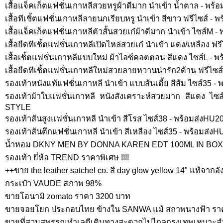
เสื้อแจ็คเก็ตแฟชั่นเกาหลีสวยหรูผ้าดีมาก นำเข้า น้ำตาล - พร
เสื้อทีเชิ้ตแฟชั่นเกาหลีลายนกเรียบหรู นำเข้า สีขาว ฟรีไซส์ -
เสื้อแจ็คเก็ตแฟชั่นเกาหลีตัวสั้นสวยเก๋ผ้าดีมาก นำเข้า ไซส์M 
เสื้อยืดทีเชิ้ตแฟชั่นเกาหลีเปิดไหล่สวยเก๋ นำเข้า แดง/เหลือง ฟ
เสื้อเชิ้ตแฟชั่นเกาหลีแบบใหม่ ผ้าไอซ์คอตตอน สีแดง ไซส์L - พ
เสื้อยืดทีเชิ้ตแฟชั่นเกาหลีใหม่สวยลายหวานน่ารัก2ด้าน ฟรีไซส
รองเท้าหนังแท้แฟชั่นเกาหลี นำเข้า แบบส้นเตี้ย สีส้ม ไซส์35 -
รองเท้าผ้าใบแฟชั่นเกาหลี หนังสังเคราะห์สวยมาก สีแดง ไ
STYLE
รองเท้าส้นสูงแฟชั่นเกาหลี นำเข้า สีโรส ไซส์38 - พร้อมส่งHU2
รองเท้าส้นตึกแฟชั่นเกาหลี นำเข้า สีเหลือง ไซส์35 - พร้อม
น้ำหอม DKNY MEN BY DONNA KAREN EDT 100ML IN BOX 
รองเท้า ยี่ห้อ TREND ราคาพิเศษ !!!!
++ขาย the leather satchel co. สี day glow yellow 14" แท้จากอ
กระเป๋า VAUDE สภาพ 98%
ขายโอนามิ zomato ราคา 3200 บาท
ขายจอยโยก ประกอบไทย ข้างใน SANWA แม้ สถาพนางฟ้า รา
ขายที่สวนสุพรรณทำเลดีเดินทางสะดวกไม่ไกลกรุงเทพเหมาะสำห