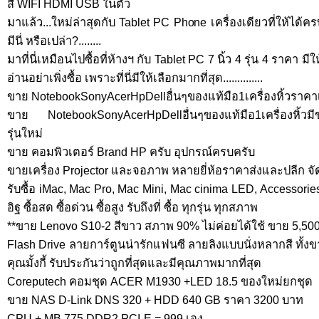
สี WIFI HDMI USB ในตัว
มาแล้ว...ใหม่ล่าสุดกับ Tablet PC Phone เครื่องเดียวที่ให้ได้ค
มีนี่ หรือเปล่า?........
มาที่นี่เหมือนไปซื้อที่ห้างฯ กับ Tablet PC 7 นิ้ว 4 รุ่น 4 ราคา
อ่านอย่าเพิ่งซื้อ เพราะที่นี่มีให้เลือกมากที่สุด..............
ขาย NotebookSonyAcerHpDellอื่นๆของแท้มือ1เครื่องหิ้วราคาเบ
ขาย NotebookSonyAcerHpDellอื่นๆของแท้มือ1เครื่องหิ้วมี
รุ่นใหม่
ขาย คอมพิวเตอร์ Brand HP ครับ อุปกรณ์ครบครับ
ขายเครื่อง Projector และจอภาพ หลายยี่ห้อราคาส่งและปลีก จัด
รับซื้อ iMac, Mac Pro, Mac Mini, Mac cinima LED, Accessor
อิฐ ซื้อสด ซื้อด่วน ซื้อสูง รับถึงที่ ซื้อ ทุกรุ่น ทุกสภาพ
**ขาย Lenovo S10-2 สีขาว สภาพ 90% ไม่ค่อยได้ใช้ ขาย 5,50
่Flash Drive ลายการ์ตูนน่ารักแฟนซี ลายลิงแบบนั่งหลากสี ทั
คุณมั้งกี้ รับประกันว่าถูกที่สุดและมีคุณภาพมากที่สุด
Coreputech คอมชุด ACER M1930 +LED 18.5 ของใหม่ยกชุด
ขาย NAS D-Link DNS 320 + HDD 640 GB ราคา 3200 บาท
CPU + MB 775 DDR2 PCI-E = 999 เอง