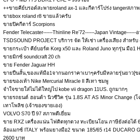
++ขายคีย์บรอด์สะพายroland ax-1 และกีตาร์โปร่ง tangerสภา
ขายbox roland r8 ขายแล้วครับ
ขายปิคกีตาร์ Scorpions
Fender Telecaster------Thinline Re'72------Japan Vintage------อา
TSDSOUND PROJECT บริการ จัด ให้เช่า เครื่องเสียง สำหรับ งา
ขายกระเป๋า คีย์บอร์ด Korg x50 และ Roland Juno ทุกรุ่น มือ
ขายมิกซ์ soundcraft 20 ch
ขาย Fender Jaguar HH
ขายปืนสั้น,ของแท้มือ1จากนอกราคาเบาๆครับมีหลายรุ่นยาว[ขอ
ขายของเท้า Nike Mercurial Miracle II สีเทา ชมพู
จำใจขายใส่ไม่ได้ใหญ่ไป kobe vii dragon 11US. ถูกมากๆ
ขายรถยนต์ ฮอนด้า นิวซีวิค รุ่น 1.8S AT AS Minor Change (โฉ
เทาโพลิช (เจ้าของขายเอง)
VOLVO S70 ปี 97 สภาพดีเยี่ยม
ขาย RXZ เครื่องแน่น ไฟติดทุกดวง ทะเบียนโอน ภาษียังต่อได้ 68
ล้อแมกซ์ ITALY พร้อมยางมือ2 ขนาด 185/65 r14 DUCARO GA 
2600 บาท