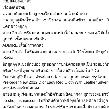
รถยนต์บังคับวิทยุ
เรือบังคับวิทยุ
แว่นตากันแดด King ของใหม่ สวยงาม น้ำหนักเบา
รวมสบู่กลูต้า-น้ำนมข้าว-ชาขียว-นมสด-เมล็ดข้าว และอื่นๆ 
แดดขาวๆถูกๆ
ขายปลีก-ส่ง ครีมมะหาด มะหาดหน้าใส ผ่านอย ของแท้ วิจัย
สูตรหัวเชื้อมะหาดเข้มข้น
ADMIRE เสื้อผ้าราคาส่ง
ขายปลีก-ส่ง โลชั่นมะหาด ผ่านอย ของแท้ วิจัยโดยเภสัชจุฬา 
เร่งรัด
ฮิตสุดๆๆ สเปรย์ถุงน่อง สุดยอดการปกปิดรอยแผลเป็น รอยยุงกั
ครีมญังเซ่ส์ สุดยอดครีมหน้าขาวใส ลดสิว เห็นผลใน 7 วัน
ััรับส่งพัสดุถึงที่ และ จำหน่าย กล่องราคาถูกหลากหลายรูปแบบ
Pre-order New 2012 Dior Lady Red Cloth With Leather Silve
ขายส่งรองเท้ามือสอง
ขายแชมพูเร่งผมยาวพลังม้าอิครินอล ฮิตมากๆๆ สูตรเร่งผมยาวใ
ep-shopfashion.com รับหิ้วสินค้าเกาหลี ทุกเว็บ เรทต่ำค่าหิ้วถูก
เครื่องสำอาง กางเกง กระโปรงแฟชั่น ฯลฯ และเสื้อผ้า แบรนด์ t