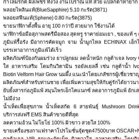
กำไลมรกต ฝังเพชร ทั้งวง งานโบราณ แท้ สวย แปลกตาหายาก
พลอยไพลินแท้(BlueSapphire) 5.10 กะรัต(3871)
พลอยสฟีนแท้(Sphene) 0.80 กะรัต(3875)
ขายนาฬิกาตั้งพื้น อายุ 100 กว่าปี สวยมาก ใช้งานได้
นาฬิกาข้อมือสุภาพสตรีมือสอง สุดหรู ราคาย่อมเยา , ของแท้ ๆ 
ภูมิแพ้รื้อรัง มีอาการคัดจมูก จาม น้ำมูกไหล ECHINAX เอ็
บรรเทาอาการภูมิแพ้ได้เร็ว
ผลิตภัณฑ์ป้องกันผมร่วง ยาปลูกผม ลดน้ำหนัก กลูต้าเจล Ivory
ใส อาหารเสริม โดมกินวิตามิน รอยัลเยลลี่ เช่น กลูต้าน้ำ I
Biotin Velform Hair Grow นมผึ้ง แนะนำโดยเภสัชกรผู้เชี่ยวชาญ
ผลิตภัณฑ์สำหรับท่านชาย เพื่อเพิ่มความสุขให้กับคู่รักได้ยาวน
ยับยั้งสารก่อภูมิแพ้ สมุนไพรเอ็กไคแนกซ์ ลดอาการภูมิแพ้ อัก
ไม่มีง่วง
น้ำเห็ดเพื่อสุขภาพ น้ำเห็ดสกัด 6 สายพันธุ์ Mushroom Dri
บริการส่งฟรี EMS สินค้าขายดีที่สุด
ลดความอ้วน ไม่โยโย่ 100% ผิวขาว สวยใส 100%
ขายเครื่องชงกาแฟราคาโปรโมชั่นจุัดชุด47500บาท OSCAR+
กลูต้าเจล VIP รกแกะอัดเม็ด ผิวขาวใส อาหารเสริม โดมกินว