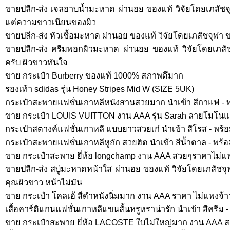
ขายปลีก-ส่ง เจลอาบน้ำมะหาด ผ่านอย ของแท้ วิจัยโดยเภสัชจ
แต่ความขาวเนียนของผิว
ขายปลีก-ส่ง หัวเชื้อมะหาด ผ่านอย ของแท้ วิจัยโดยเภสัชจุฬา ข
ขายปลีก-ส่ง ครีมพอกผิวมะหาด ผ่านอย ของแท้ วิจัยโดยเภสั
ครับ ผิวขาวทันใจ
ขาย กระเป๋า Burberry ของแท้ 1000% สภาพดึมาก
รองเท้า sdidas รุ่น Honey Stripes Mid W (SIZE 5UK)
กระเป๋าสะพายแฟชั่นเกาหลีหนังสานสวยมาก นำเข้า สีกาแฟ - พ
ขาย กระเป๋า LOUIS VUITTON งาน AAA รุ่น Sarah ลายโมโน
กระเป๋าสตางค์แฟชั่นเกาหลี แบบยาวสวยเก๋ นำเข้า สีโรส - พร
กระเป๋าสะพายแฟชั่นเกาหลีหูถัก สวยฮิต นำเข้า สีน้ำตาล - พร้
ขาย กระเป๋าสะพาย ยี่ห้อ longchamp งาน AAA สวยๆราคาไม่แ
ขายปลีก-ส่ง สบู่มะหาดหน้าใส ผ่านอย ของแท้ วิจัยโดยเภสัชจุ
คุณผิวขาว หน้าไม่มัน
ขาย กระเป๋า โคลเอ้ สีดำหนังนิ่มมาก งาน AAA ราคา ไม่แพงจ้า
เสื้อคาร์ดิแกนแฟชั่นเกาหลีแขนสั้นหรูหราน่ารัก นำเข้า สีครีม
ขาย กระเป๋าสะพาย ยี่ห้อ LACOSTE ใบไม่ใหญ่มาก งาน AAA 