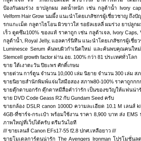
ป้องกันผมร่วง ยาปลูกผม ลดน้ำหนัก เช่น กลูต้าน้ำ Ivory ca
Velform Hair Grow นมผึ้ง แนะนำโดยเภสัชกรผู้เชี่ยวชาญ ถึงป
รกแกะเม็ด กลูตาไธโอน ผิวขาวใส รอยัลเยลลี่ ผมร่วง ยาปลูกผม
เร็ว ดูดซึม100% ของแท้ ราคาถูก เช่น กลูต้าเจล, Ivory Caps,
กลูต้าน้ำ, Royal Jelly, แอลคาร์นิทีน แนะนำโดยเภสัชกรผู้เชี่ย
Luminesce Serum ค้นพบผิวกำเนิดใหม่ และค้นพบคุณคนใหม่
Stemcell growth factor ผ่าน อย. 100% กว่า 81 ประเทศทั่วโลก
ขาย ใต้เงาตะวัน ปิยะพร ศักดิ์เกษม
ขายด่วน การ์ตูน จำนวน 10,000 เล่ม นิยาย จำนวน 300 เล่ม ส
ขายนิยายสำนักพิมพ์แจ่มใสมือสอง สภาพ80-100% ราคาถูกกก
ขายตุ๊กตาบอกรัก ตุ๊กตาหมีสื่อคำว่ารัก เป็นของขวัญให้แฟนน่า
ขาย DVD Code Geass R2 กับ Gundam Seed ครับ
ขายกล้อง DSLR canon 1000D ความละเอียด 10.1 M เลนส์ k
4GB-ที่ชาร์จ-กระเป๋า พร้อมใช้งาน ราคา 8,900 บาท ส่ง EMS 
ภาพใหญ่ที่เว็ปได้ครับ ดรีมวันไอที
/// ขายเลนส์ Canon EFs17-55 f2.8 ปกศ.เหลือยาว ///
ขายโมเดลการ์ตูนน่ารัก The Avengers Ironman โปรโมชั่นล