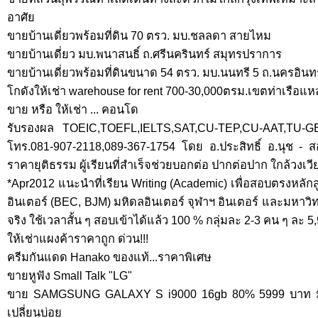
อาศัย
ขายบ้านเดี่ยวพร้อมที่ดิน 70 ตรว. มบ.ชลลดา สายไหม
ขายบ้านเดี่ยว มบ.พนาสนธิ์ ถ.ศรีนครินทร์ สมุทรปราการ
ขายบ้านเดี่ยวพร้อมที่ดินขนาด 54 ตรว. มบ.นนทรี 5 ถ.นครอินทร
โกดังให้เช่า warehouse for rent 700-30,000ตรม.เขตท่าเรือแ
ขาย หรือ ให้เช่า ... คอนโด
รับรองผล TOEIC,TOEFL,IELTS,SAT,CU-TEP,CU-AAT,TU-G
โทร.081-907-2118,089-367-1754 โดย อ.ประสิทธิ์ อ.นุช - ส
ราคายุติธรรม ผู้เรียนที่สำเร็จช่วยบอกต่อ ปากต่อปาก ใกล้วงเวี
*Apr2012 แนะนำที่เรียน Writing (Academic) เพื่อสอบตรงหลั
อินเตอร์ (BEC, BJM) มหิดลอินเตอร์ จุฬาฯ อินเตอร์ และมหาวิทยาล
จริง ใช้เวลาสั้น ๆ สอบเข้าได้แล้ว 100 % กลุ่มละ 2-3 คน ๆ ละ 5
ให้เช่าแผงค้าราคาถูก ด่วน!!!
ครีมกันแดด Hanako ของแท้...ราคาพิเศษ
ขายหูฟัง Small Talk "LG"
ขาย SAMGSUNG GALAXY S i9000 16gb 80% 5999 บาท ม
เปลี่ยนบ่อย