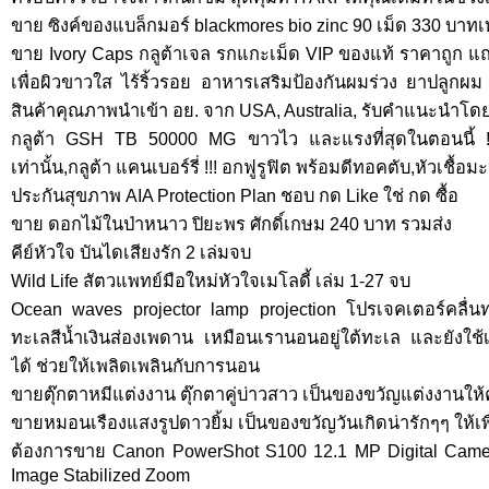
ขาย ซิงค์ของแบล็กมอร์ blackmores bio zinc 90 เม็ด 330 บาทเท
ขาย Ivory Caps กลูต้าเจล รกแกะเม็ด VIP ของแท้ ราคาถูก แ
เพื่อผิวขาวใส ไร้ริ้วรอย อาหารเสริมป้องกันผมร่วง ยาปลูกผ
สินค้าคุณภาพนำเข้า อย. จาก USA, Australia, รับคำแนะนำโดยเ
กลูต้า GSH TB 50000 MG ขาวไว และแรงที่สุดในตอนนี้ !!
เท่านั้น,กลูต้า แคนเบอร์รี่ !!! อกฟูรูฟิต พร้อมดีทอคตับ,หัวเชื้
ประกันสุขภาพ AIA Protection Plan ชอบ กด Like ใช่ กด ซื้อ
ขาย ดอกไม้ในป่าหนาว ปิยะพร ศักดิ์เกษม 240 บาท รวมส่ง
คีย์หัวใจ บันไดเสียงรัก 2 เล่มจบ
Wild Life สัตวแพทย์มือใหม่หัวใจเมโลดี้ เล่ม 1-27 จบ
Ocean waves projector lamp projection โปรเจคเตอร์คลื่นท
ทะเลสีน้ำเงินส่องเพดาน เหมือนเรานอนอยู่ใต้ทะเล และยังใช้เ
ได้ ช่วยให้เพลิดเพลินกับการนอน
ขายตุ๊กตาหมีแต่งงาน ตุ๊กตาคู่บ่าวสาว เป็นของขวัญแต่งงานให้ค
ขายหมอนเรืองแสงรูปดาวยิ้ม เป็นของขวัญวันเกิดน่ารักๆๆ ให้เ
ต้องการขาย Canon PowerShot S100 12.1 MP Digital Camer
Image Stabilized Zoom