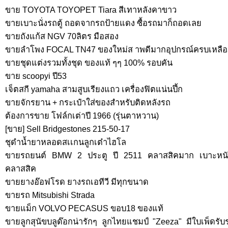
ขาย TOYOTA TOYOPET Tiara สีเทาหลังคาขาว
ขายเบาะนั่งรถตู้ ถอดจากรถป้ายแดง ซื้อรถมาก็ถอดเลย
ขายถังแก้ส NGV 70ลิตร มือสอง
ขายลำโพง FOCAL TN47 ของใหม่ส าพดีมากอุปกรณ์ครบเหลือ
ขายชุดแต่งรวมทั้งชุด ของแท้ ๆๆ 100% รอบคัน
ขาย scoopyi ปี53
เจ็ตสกี yamaha สามสูบเรียงแถว เครื่องฟิตแน่นปึ้ก
ขายจักรยาน + กระเป๋าใส่ของสำหรับติดหลังรถ
ต้องการขาย โฟล์กเต่าปี 1966 (รุ่นตาหวาน)
[ขาย] Sell Bridgestones 215-50-17
ชุดำน้ำยาหลอดสเเกนลูกเต๋าไฮโล
ขายรถยนต์ BMW 2 ประตู ปี 2511 คลาสสิคมาก เบาะหนัง
คลาสสิค
ขายยางอ๊อฟโรด ยางรถเอทีวี มีทุกขนาด
ขายรถ Mitsubishi Strada
ขายแม็ก VOLVO PECASUS ขอบ18 ของแท้
ขายลูกสุนัขบลูด๊อกน่ารักๆ ลูกไทยแชมป์ "Zeeza" มีใบเพ็ดร