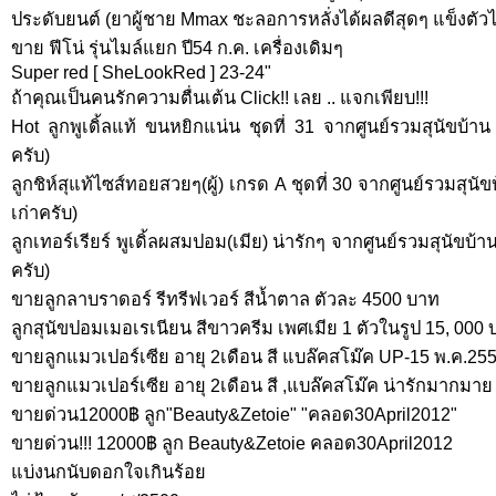
ประดับยนต์ (ยาผู้ชาย Mmax ชะลอการหลั่งได้ผลดีสุดๆ แข็งตัว
ขาย ฟีโน่ รุ่นไมล์แยก ปี54 ก.ค. เครื่องเดิมๆ
Super red [ SheLookRed ] 23-24"
ถ้าคุณเป็นคนรักความตื่นเต้น Click!! เลย .. แจกเพียบ!!!
Hot ลูกพูเดิ้ลแท้ ขนหยิกแน่น ชุดที่ 31 จากศูนย์รวมสุนัขบ้าน ม
ครับ)
ลูกชิห์สุแท้ไซส์ทอยสวยๆ(ผู้) เกรด A ชุดที่ 30 จากศูนย์รวมสุนัขบ
เก่าครับ)
ลูกเทอร์เรียร์ พูเดิ้ลผสมปอม(เมีย) น่ารักๆ จากศูนย์รวมสุนัขบ้าน 
ครับ)
ขายลูกลาบราดอร์ รีทรีฟเวอร์ สีน้ำตาล ตัวละ 4500 บาท
ลูกสุนัขปอมเมอเรเนียน สีขาวครีม เพศเมีย 1 ตัวในรูป 15, 000
ขายลูกแมวเปอร์เซีย อายุ 2เดือน สี แบล๊คสโม๊ค UP-15 พ.ค.25
ขายลูกแมวเปอร์เซีย อายุ 2เดือน สี ,แบล๊คสโม๊ค น่ารักมากมา
ขายด่วน12000฿ ลูก"Beauty&Zetoie" "คลอด30April2012"
ขายด่วน!!! 12000฿ ลูก Beauty&Zetoie คลอด30April2012
แบ่งนกนับดอกใจเกินร้อย