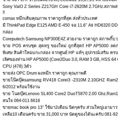
Sony VaiO Z Series Z217GH Core i7-2620M 2.7GHz.สภาพสว
!!
comax หมึกเติมคุณภาพ ราคาถูกที่สุด ส่งทั่วประเทศ
มี ThinkPad Edge E125 AMD E-450 จอ 11.6" Ati HD6320 D
กล่อง
Coreputech Samsung NP300E4Z สวยงาม ราคาถูก สภาพกิ๊บ ป
ขาย POS ครบชุด สุดหรู ของใหม่ ถูกที่สุด!! HP AP5000 
พิเศษ สินค้าใหม่แกะกล่อง จากศูนย์ HP แท้ๆ อุปกรณ์เสริม ครบช
เลิศของท่าน HP AP5000 (Core2Duo 3.0, RAM 3 GB, HSS 64 
CPU (478) 3ตัว
ขายส่ง OPC Drum ผงหมึก ราคาถูก คุณภาพดี
ขายโน๊คบุ๊คsamsung RV418 Corei3 -2310M 2.10GHZ Ram2
6/2012 พร้อมใช้งาน
ขาย โนตบุ๊คLenovo SL400 Core2 DuoT5870 2.00 Ghz.Ram1G
สนใจ 084-011 6616
ขายmac book pro 13" ใช้มา2เดือน นิดๆครับ ส่วนใหญ่เอามาวา
เหลือ10 เดือนครับ ขาย 31,000 บาท นัดดูของได้นะครับ 081-