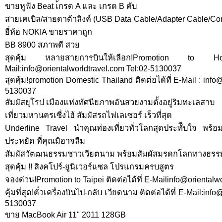
ขายหูฟัง Beat เ้กรด A และ เกรด B คับ
สายเคเบิล/สายดาต้าลิงค์ (USB Data Cable/Adapter Cable/Con
ยี่ห้อ NOKIA ขายราคาถูก
BB 8900 สภาพดี สวย
สุดคุ้ม หลายสายการบินให้เลือก!Promotion to H
Mail:
info@orientalworldtravel.com
Tel:02-5130037
สุดคุ้ม!promotion Domestic Thailand ติดต่อได้ที่ E-Mail :
info@
5130037
สัมผัสยุโรป เมืองแห่งทัศนียภาพอันสวยงามตั้งอยู่ริมทะเลสาบ
เที่ยวมหานครเซี่งไฮ้ สัมผัสรถไฟเลเซอร์ เร็วที่สุด
Underline Travel นำคุณท่องเที่ยวทั่วโลกสุดประทัีบใจ พร้อ
ประหยัด ที่คุณมิอาจลืม
สัมผัสวัตฒนธรรมชาวเวียตนาม พร้อมสัมผัสมรดกโลกทางธรรม
สุดคุ้ม !! สิงคโปร์-ยูนิเวอร์แซล โปรแกรมครบสูตร
จองด่วน!Promotion to Taipei ติดต่อได้ที่
E-Mailinfo@orientalwo
คุ้มที่สุด!ตั๋วเครื่องบินไป-กลับ เวียดนาม ติดต่อได้ที่ E-Mail:
info@
5130037
ขาย MacBook Air 11" 2011 128GB