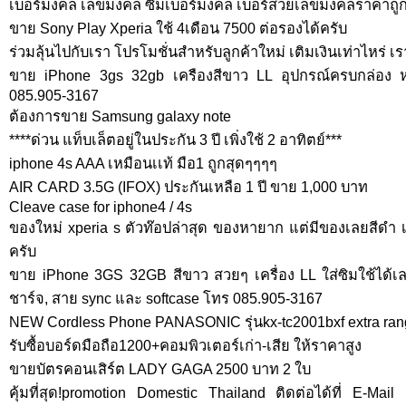
เบอร์มงคล เลขมงคล ซิมเบอร์มงคล เบอร์สวยเลขมงคลราคาถูก 
ขาย Sony Play Xperia ใช้ 4เดือน 7500 ต่อรองได้ครับ
ร่วมลุ้นไปกับเรา โปรโมชั่นสำหรับลูกค้าใหม่ เติมเงินเท่าไหร่ เ
ขาย iPhone 3gs 32gb เครืองสีขาว LL อุปกรณ์ครบกล่อง
085.905-3167
ต้องการขาย Samsung galaxy note
****ด่วน แท็บเล็ตอยู่ในประกัน 3 ปี เพิ่งใช้ 2 อาทิตย์***
iphone 4s AAA เหมือนเเท้ มือ1 ถูกสุดๆๆๆๆ
AIR CARD 3.5G (IFOX) ประกันเหลือ 1 ปี ขาย 1,000 บาท
Cleave case for iphone4 / 4s
ของใหม่ xperia s ตัวท๊อปล่าสุด ของหายาก แต่มีของเลยสีดำ เค
ครับ
ขาย iPhone 3GS 32GB สีขาว สวยๆ เครื่อง LL ใส่ซิมใช้ได้เลย 
ชาร์จ, สาย sync และ softcase โทร 085.905-3167
NEW Cordless Phone PANASONIC รุ่นkx-tc2001bxf extra ra
รับซื้อบอร์ดมือถือ1200+คอมพิวเตอร์เก่า-เสีย ให้ราคาสูง
ขายบัตรคอนเสิร์ต LADY GAGA 2500 บาท 2 ใบ
คุ้มที่สุด!promotion Domestic Thailand ติดต่อได้ที่ E-Mail