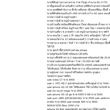
ขายที่ดินย่านบางนาตราด ราคาไม่สูง จำนวน 60 กว่าไร่
หาที่สูงหลบน้ำท่วมกันดีกว่าครับขายที่ดินวิวสวยปากช่อ
ขาย ออฟฟิศสำนักงาน ตึกจิเวลลี่เทรด เซ็นเตอร์สีลม เนื้อท
ขายที่ดินติดถนนกิ่งแก้ว 600 ตรวหน้ากว้าง 40 เมตร ถมแล้
ขายทาวน์เฮ้าส หมู่บ้านสุชา
ขายทาวน์เฮ้าส หมู่บ้านพฤกษา 21
ขายบ้านเดี่ยวพร้อมที่ดินติดมหาวิทยาลัยเอแบค หััวหมา
ขายทาวน์เฮ้าสใหม่ หมู่บ้านอารียา แอท โฮม / เกษตรนวมิน
ขายบ้านเดี่ยว ซ.ลาดพร้าว 34 หมู่บ้านกรองทอง ห่าง MRT 
ขาย คอนโด 1 นอน 1 น้ำ สุขุมวิท 30/1 พร้อมผู้เช่า ได้รา
ขายคอนโดราม 12 หลังเดอะมอลล์ 2 รามคำแหง 4 แสน
ขายด่วน ม.พฤกษา วิลล์ 7 ทาวน์เฮ้าส์ 2 ชั้น (หลังมุม) เนื้อท
โต๊ะไม้
ขาย ชุดเก้าอี้สำหรับร้านทำผม,สระผม
ขายชุดรับแขกไม้สัก พร้อมเบาะผ้าครับ
ขายอ่างซิ้งค์ล้างจาน 2 หลุมแสตนเลส พร้อมท่อบำบัด 20,
ขายเตาแสตนเลส 2หัวเตา ราคา 25,000 สภาพดี
อ่างล้างจานแสตนเลสหร้อมที่ดักไข,25000 แสตนเลส2หัวเ
โต๊ะหินอ่อน โต๊ะหินขัด หินตาหวาน แข็งแรงทนทาน AAA
ขายตู้อบซาวน่า ของแก้วดีไซด์สภาพ99% ถูกสุดๆ
โอ่งมังกร คุณภาพดีค่ะ
sale nokia C7 ขาย 4900
sale 1. HTC HD 2 อุปกรครบยกล่อง เครื่องสูนย์ ขาย 700
sale iphone 4G 16 GB ใส่ซิมสเตท ใช้งานได้ตามปรกติ ย
sale htc tocuh magic ขาย 2600
sale iphone 3G 16 gb ขาย 6300 8 GB ขาย 5400
sale acer x960 อุปกรครบยกล่อง ขาย 2500 sale wellco
ยกล่อง ขาย 5900 sale imobile 585 ขาย 3600
NOKIA 5250 Blue 2000 บาท
Iphone 3g 8gb เจลเบรคแล้ว สภาพผ่านการใช้งานครับ