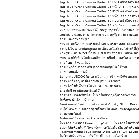
Tag Heuer Grand Carrera Calibre 17 PVD หน้าปัดดำ เก
Tag Heuer Grand Carrera Calibre 36 หน้าปัดขาว เกรด 
Tag Heuer Grand Carrera Calibre 36 PVD หน้าปัดดำ เก
Tag Heuer Grand Carrera Calibre 17 หน้าปัดดำ สายหนั
Tag Heuer Grand Carrera Calibre 36 PVD หน้าปัดขาว เ
Tag Heuer Grand Carrera Calibre 17 หน้าปัดขาว สายหน
สุดยอดอาหารเสริมล้างลำไส้ ฟื้นฟูบำรุงลำไส้ ระบบย่อยอ
certified organic คุณภาพเกรด A จากสหรัฐอเมริกา ขอแนะน
ขายมะละกอหวานๆจ้า
ยารักษามะเร็งปอด มะเร็งมะเร็งตับ มะเร็งตับอ่อน กระเพาะ
มะเร็งรังไข่ มะเร็งต่อมลูกหมาก เนื้องอกในสมอง ได้ผลดีท
ท้าพิสูจน์ ลดได้ 2-3 นิ้วใน 1 ช.ม.หน้าท้องไขมันมาก เอ
formula (มีที่เดียวในประเทศไทยแข่งเป็นที่ 1 ของโลก) ส
ขายถ้วยตะไลขนมถ้วย
ขายแป้งกล้วยทอดสำเร็จรูปกรอบนอกนุ่มใน ใช้ง่าย
ขายกลอยแห้งอย่างดี
นิยายแนว JBOOK นิตยสารอินแมกกาซีน ลด50% ทุกเล่ม
ขายหนังสือ ปัญหาคือยาวิเศษ [หนุ่มเมืองจันท์]
ขายหนังสือกำลังภายใน สภาพ 99% ลด 50%
น้ำหมักชีวภาพ(เกษตรอินทรีย์)
ขายนิยายกาลครั้งหนึ่ง...ในหัวใจ/ข่าววุ่นลุ้นรัก/บ่วงพราน
รับซื้อหนังสือนิยายมือสอง
โลกต้านแรงโน้มถ่วง Levitron Anti Gravity Globe Pre-or
บนโต๊ะทำงาน บ่งบอกว่าคุณเป็นคนไฮเทคค่ะ สินค้าคุณภ
พวงมาลัยวันแม่
รับจัดดอกไม้นอกสถานที่ ราคากันเอง
ปั๊มหลอด 1x3ลิตร Drank Pump1x3 L. ปั๊มหลอดใส่เครื่องดื่มต
หลอดใส่เครื่องดื่มตัวใหม่ เป็นหลอดใส่เครื่องดื่ม 3ตัวเรียงติ
Patented Magnetic Levitating World Globe - 14" Levitr
ผู้ผลิตและจัดจำหน่าย สินค้าถุงผ้าลดภาวะโลกร้อน