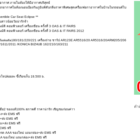
ละ อากาศ ภายในห้องให้มีอากาศบริสุทธ์
อกอากาศในห้องนอนป้องกันภูมิแพ้ดับกลิ่นราคาพิเศษสุดเครื่องฟอกาอากาศในบ้านในรถยนต์ไบ
rtible Car Seat Eclipse **
สาวน้อยวัยน่ารักจ้า
ติ คอมพิวเตอร์ เครื่องเขียน ครั้งที่ 3 OAS & IT FAIRS
ัติ คอมพิวเตอร์ เครื่องเขียน ครั้งที่ 3 OAS & IT FAIRS 2012
Taskalfa180/181/220/221 เครื่องถ่าย ชาร์ป AR123E AR5516/20 AR5316/20ARM205/206
1611/2011 /KONICA BIZHUB 162/210/163/211
่อยละ ขี้เกียจเก็บ 19,500 b.
คำค
 มือ2 ของแท้100% สภาพดี ราคาน่ารัก เชิญชมก่อนค่าา
ง+ส่ง EMS ฟรี
+ส่ง EMS ฟรี
อง+ส่ง EMS ฟรี
EMS ฟรี
กรด AAA ของใหม่ แถมกล่อง+ส่ง EMS ฟรี
AA ของใหม่ แถมกล่อง+ส่ง EMS ฟรี