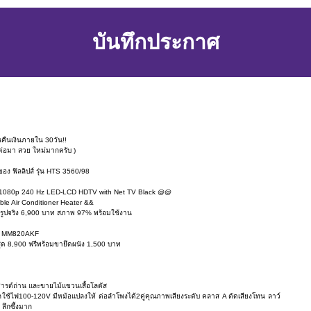
บันทึกประกาศ
นคืนเงินภายใน 30วัน!!
ต่อมา สวย ใหม่มากครับ )
ง ฟิลลิปส์ รุ่น HTS 3560/98
D 1080p 240 Hz LED-LCD HDTV with Net TV Black @@
e Air Conditioner Heater &&
ยรูปจริง 6,900 บาท สภาพ 97% พร้อมใช้งาน
่น MM820AKF
ุด 8,900 ฟรีพร้อมขายึดผนัง 1,500 บาท
อชารต์ถ่าน และขายไม้แขวนเสื้อโลตัส
ใช้ไฟ100-120V มีหม้อแปลงให้ ต่อลำโพงได้2คู่คุณภาพเสียงระดับ คลาส A ตัดเสียงโทน ลาว์
ลึกซึ้งมาก