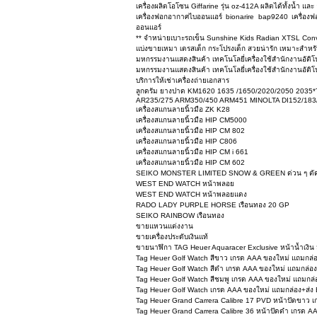
เครื่องผลิตโอโซน Giffarine รุ่น oz-412A ผลิตได้ทั้งน้ำ แ
เครื่องฟอกอากาศไบออนแอร์ bionarire bap9240 เครื่องฟ
ออนแอร์
** จำหน่ายเบาะรถเข็น Sunshine Kids Radian XTSL Conve
แบ่งขายเหมา เดรสเด็ก กระโปรงเด็ก สวยน่ารัก เหมาะสำหรับ
มหกรรมงานแสดงสินค้า เทคโนโลยี่เครื่องใช้สำนักงานอัติโนมั
มหกรรมงานแสดงสินค้า เทคโนโลยี่เครื่องใช้สำนักงานอัติโนม
บริการให้เช่าเครื่องถ่ายเอกสาร
ลูกดรัม ยางปาด KM1620 1635 /1650/2020/2050 2035*
AR235/275 ARM350/450 ARM451 MINOLTA DI152/183/
เครื่องสแกนลายนิ้วมือ ZK K28
เครื่องสแกนลายนิ้วมือ HIP CM5000
เครื่องสแกนลายนิ้วมือ HIP CM 802
เครื่องสแกนลายนิ้วมือ HIP C806
เครื่องสแกนลายนิ้วมือ HIP CM i 661
เครื่องสแกนลายนิ้วมือ HIP CM 602
SEIKO MONSTER LIMITED SNOW & GREEN ด่วน ๆ ตัดใจปล
WEST END WATCH หน้าพลอย
WEST END WATCH หน้าพลอยแดง
RADO LADY PURPLE HORSE เรือนทอง 20 GP
SEIKO RAINBOW เรือนทอง
ขายแหวนแต่งงาน
ขายเครื่องประดับเงินแท้
ขายนาฬิกา TAG Heuer Aquaracer Exclusive หน้าน้ำเงิน
Tag Heuer Golf Watch สีขาว เกรด AAA ของใหม่ แถมกล่อ
Tag Heuer Golf Watch สีดำ เกรด AAA ของใหม่ แถมกล่อง
Tag Heuer Golf Watch สีชมพู เกรด AAA ของใหม่ แถมกล่
Tag Heuer Golf Watch เกรด AAA ของใหม่ แถมกล่อง+ส่ง 
Tag Heuer Grand Carrera Calibre 17 PVD หน้าปัดขาว เ
Tag Heuer Grand Carrera Calibre 36 หน้าปัดดำ เกรด A