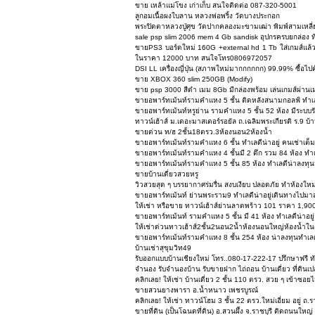
ขาย เหล้าแม่โขง เก่าเก็บ สนใจติดต่อ 087-320-5001
ลูกอมเนื้อผงใบลาน หลวงพ่อพริ้ง วัดบางประกอก
พระปิดตาหลวงปู่ศุข วัดปากคลองมะขามเฒ่า พิมพ์สามเหลี่
sale psp slim 2006 mem 4 Gb sandisk อุปกรครบยกล่อง ที
ขายPS3 บอร์ดใหม่ 160G +external hd 1 Tb ใส่เกมส์แล้ว
ในราคา 12000 บาท สนใจโทร0806972057
DSI LL เครื่องญี่ปุ่น (สภาพใหม่มากกกกกก) 99.99% ซื้อไปค
ขาย XBOX 360 slim 250GB (Modify)
ขาย psp 3000 สีดำ เมม 8Gb มีกล่องพร้อม เล่นเกมส์ผ่านเม
ขายอพาร์ทเม้นท์รามคำแหง 5 ชั้น ติดหลังสนามกอลฟ์ ทำเลด
ขายอพาร์ทเม้นท์หรูย่าน รามคำแหง 5 ชั้น 52 ห้อง มีระบ
ทาวน์เฮ้าส์ ม.เดอะมาสเตอร์รอยัล ถ.เฉลิมพระเกียรติ ร.9
ขายด่วน ท/ฮ 2ชั้น18ตรว.3ห้องนอน2ห้องน้ำ
ขายอพาร์ทเม้นท์รามคำแหง 6 ชั้น ทำเลดีน่าอยู่ คนเช่าเต็ม
ขายอพาร์ทเม้นท์รามคำแหง 4 ชั้นมี 2 ตึก รวม 84 ห้อง ทำเล
ขายอพาร์ทเม้นท์รามคำแหง 5 ชั้น 85 ห้อง ทำเลดีน่าลงทุ
ขายบ้านเดี่ยวสวยหรู
วิวสวยสุด ๆ บรรยากาศร่มรื่น สงบเงียบ ปลอดภัย ทำห้องใหม
ขายอพาร์ทเม้นท์ ย่านพระราม9 ทำเลดีน่าอยู่เดินทางไปม
ให้เช่า หรือขาย ทาวน์เฮ้าส์ย่านลาดพร้าว 101 ราคา 1,
ขายอพาร์ทเม้นท์ รามคำแหง 5 ชั้น มี 41 ห้อง ทำเลดีน่าอยู่
ให้เช่าด่วนทาวเฮ้าส์2ชั้น2นอน2น้ำห้องนอนใหญ่ห้องน้ำใ
ขายอพาร์ทเม้นท์รามคำแหง 8 ชั้น 254 ห้อง น่าลงทุนทำเลด
บ้านเช่าสุขุมวิท49
รับออกแบบบ้านเชียงใหม่ โทร..080-17-222-17 ปรึกษาฟรี ทั
จำนอง รับจำนองบ้าน รับขายฝาก ไถ่ถอน บ้านเดี่ยว ที่ดินเป
คลิกเลย! ให้เช่า บ้านเดี่ยว 2 ชั้น 110 ตรว. สวย ๆ เข้าซอยไม
ขายสวนยางพารา อ.น้ำหนาว เพชรบูรณ์
คลิกเลย! ให้เช่า ทาวน์โฮม 3 ชั้น 22 ตรว.ใหม่เอี่ยม อยู่ ถ
ขายที่ดิน (เป็นโฉนดที่ดิน) อ.สวนผึ้ง จ.ราชบุรี ติดถนนใหญ่