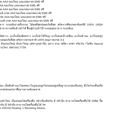
รด AAA ของใหม่ แถมกล่อง+ส่ง EMS ฟรี
AAA ของใหม่ แถมกล่อง+ส่ง EMS ฟรี
รด AAA ของใหม่ แถมกล่อง+ส่ง EMS ฟรี
งแท้ เกรด AAA ของใหม่ แถมกล่อง+ส่ง EMS ฟรี
กรด AAA ของใหม่ แถมกล่อง+ส่ง EMS ฟรี
ังแท้ เกรด AAA ของใหม่ แถมกล่อง+ส่ง EMS ฟรี
าหาร ระบบขับถ่ายทั้งระบบ ได้ผลที่สุดปลอดภัยที่สุด สกัดจากพืชเกษตรอินทรีย์ 100% USDA
ำอาหารเสริมล้างลำไส้ ฟื้นฟูบำรุงลำไส้ ระบบย่อยอาหาร ระบบขับถ
ปัสสาวะ มะเร็งเม็ดเลือดขาว มะเร็งลำไส้ใหญ่ มะเร็งต่อมน้ำเหลือง มะเร็งเต้านม มะเร็งมดลูก
ี่สุดปลอดภัยที่สุด สกัดจากธรรมชาติ 100% คุณภาพเกรด A จ
ว ต้นแขนใหญ่ ต้นขาใหญ่ แค่ทาถูๆเท่านั้น อยาก สวย เพรียว อรชร ทริมวัน +โลชั่น Special
อบถามโทร. 086-041-7759
der เป็นสินค้าแนวไฮเทคมาในรูปแบบลูกโลกลอยอยู่เหนือฐานวงกลมเรียบหรู ตั้งโชว์บนชั้นหรือ
าพเกรดส่งนอกหาซื้อยากตามท้องตลาด
ัวใหม่ เป็นหลอดใส่เครื่องดื่ม 3ตัวเรียงติดกัน มี 3หัวบีบ สามารถใส่เครื่องดื่มได้ 3ชนิด ปั๊ม
ดกัน มี 3หัวบีบ สามารถใส่เครื่องดื่มได้ 3ช
on ION AG Floating 'n Revolving Globes