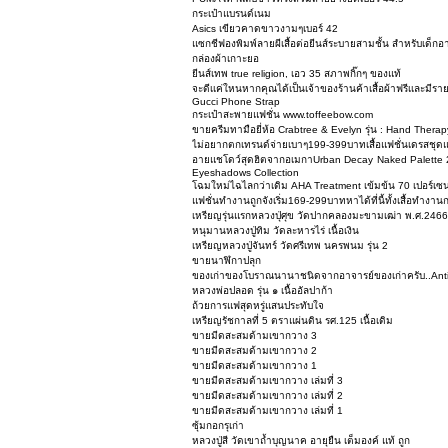
กระเป๋าแบรนด์เนม
Asics เขียวคาดขาวงามๆเบอร์ 42
แซกชีฟองพิมพ์ลายผีเสื้อต่อยีนส์ระบายสามชั้น สำหรับเด็กอาย
กล่องผ้าเกาะยอ
ยีนส์เทพ true religion, เอว 35 สภาพกิ๊กๆ ของแท้
จะดีเเค่ใหนหากคุณได้เป็นเจ้าของร้านค้าเสื้อผ้าฟรีเเละมีร
Gucci Phone Strap
กระเป๋าสะพายแฟชั่น www.toffeebow.com
ขายครีมทามือยี่ห้อ Crabtree & Evelyn รุ่น : Hand Therap
ไม่อยากตกเทรนด์จ่ายเบาๆ199-399บาทเสื้อแฟชั่นเดรสชุ
อายแชโดว์สุดฮิตจากอเมกาUrban Decay Naked Palette 2,
Eyeshadows Collection
โฉมใหม่ไฉไลกว่าเดิม AHA Treatment เข้มข้น 70 เปอร์เซน
แฟชั่นทำงานถูกจังเริ่ม169-299บาทหาได้ที่นี้ทั้งเสื้อทำง
เหรียญรุ่นแรกหลวงปุ่ศุข วัดปากคลองมะขามเฒ่า พ.ศ.246
หนุมานหลวงปู่ทิม วัดละหารไร่ เนื้อเงิน
เหรียญหลวงปู่จันทร์ วัดศรีเทพ นครพนม รุ่น 2
ขายนาฬิกาปลุก
ของเก่าของโบราณนานาชนิดจากอาจารย์ของเก่าครับ..An
หลวงพ่อปลอด รุ่น ๑ เนื้ออัลปาก้า
ถ้วยการแฟสุดหรู่แสนประทับใจ
เหรียญรัชกาลที่ 5 ตราแผ่นดิน รศ.125 เนื้อเดิม
ขายมีดสะสมด้ามเขากวาง 3
ขายมีดสะสมด้ามเขากวาง 2
ขายมีดสะสมด้ามเขากวาง 1
ขายมีดสะสมด้ามเขากวาง เล่มที่ 3
ขายมีดสะสมด้ามเขากวาง เล่มที่ 2
ขายมีดสะสมด้ามเขากวาง เล่มที่ 1
ซุ้มกอกรุเก่า
หลวงปู่สี วัดเขาถ้ำบุญนาค อายุยืน เต็มองค์ แท้ ถูก