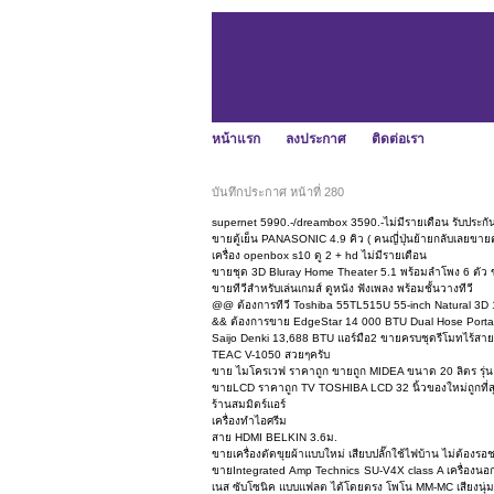
หน้าแรก
ลงประกาศ
ติดต่อเรา
บันทึกประกาศ หน้าที่ 280
supernet 5990.-/dreambox 3590.-ไม่มีรายเดือน รับประกั
ขายตู้เย็น PANASONIC 4.9 คิว ( คนญี่ปุ่นย้ายกลับเลยขาย
เครื่อง openbox s10 ดู 2 + hd ไม่มีรายเดือน
ขายชุด 3D Bluray Home Theater 5.1 พร้อมลำโพง 6 ตัว ขอ
ขายทีวีสำหรับเล่นเกมส์ ดูหนัง ฟังเพลง พร้อมชั้นวางทีวี
@@ ต้องการทีวี Toshiba 55TL515U 55-inch Natural 3
&& ต้องการขาย EdgeStar 14 000 BTU Dual Hose Portabl
Saijo Denki 13,688 BTU แอร์มือ2 ขายครบชุดรีโมทไร้สา
TEAC V-1050 สวยๆครับ
ขาย ไมโครเวฟ ราคาถูก ขายถูก MIDEA ขนาด 20 ลิตร รุ
ขายLCD ราคาถูก TV TOSHIBA LCD 32 นิ้วของใหม่ถูกที่ส
ร้านสมมิตร์แอร์
เครื่องทำไอศรีม
สาย HDMI BELKIN 3.6ม.
ขายเครื่องตัดขุยผ้าแบบใหม่ เสียบปลั๊กใช้ไฟบ้าน ไม่ต้องร
ขายIntegrated Amp Technics SU-V4X class A เครื่องนอก
เนส ซับโซนิค แบบแฟลต ได้โดยตรง โพโน MM-MC เสียงนุ่ม 