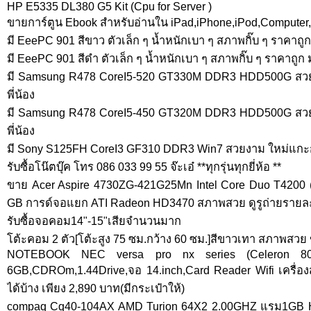
HP E5335 DL380 G5 Kit (Cpu for Server )
ขายการ์ตูน Ebook สำหรับอ่านใน iPad,iPhone,iPod,Compute
มี EeePC 901 สีขาว ตัวเล็ก ๆ น้ำหนักเบา ๆ สภาพกิ๊บ ๆ ราคาถูก
มี EeePC 901 สีดำ ตัวเล็ก ๆ น้ำหนักเบา ๆ สภาพกิ๊บ ๆ ราคาถูก 
มี Samsung R478 CoreI5-520 GT330M DDR3 HDD500G สวย
พี่น้อง
มี Samsung R478 CoreI5-450 GT320M DDR3 HDD500G สวย
พี่น้อง
มี Sony S125FH CoreI3 GF310 DDR3 Win7 สวยงาม ใหม่แกะกล
รับซื้อโน๊ตบุ๊ค โทร 086 033 99 55 จ๊ะเอ๋ **ทุกรุ่นทุกยี่ห้อ **
ขาย Acer Aspire 4730ZG-421G25Mn Intel Core Duo T4200
GB การด์จอแยก ATI Radeon HD3470 สภาพสวย ดูรูถ่ายรายละ
รับซื้อจอคอม14"-15"เสียจำนวนมาก
โต้ะคอม 2 ตัว[โต้ะสูง 75 ซม.กว้าง 60 ซม.]สีขาวเทา สภาพสว
NOTEBOOK NEC versa pro nx series (Celeron 
6GB,CDROm,1.44Drive,จอ 14.inch,Card Reader Wifi เครื่องสภ
ได้บ้าง เพียง 2,890 บาท(มีกระเป๋าให้)
compaq Cq40-104AX AMD Turion 64X2 2.00GHZ แรม1GB H