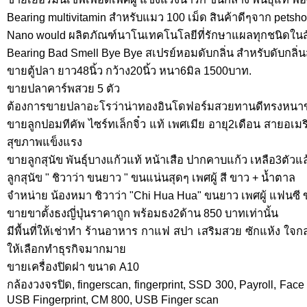
Bearing multivitamin สำหรับแมว 100 เม็ด สินค้าดีๆจาก pets
Nano would ผลิตภัณฑ์นาโนเทคโนโลยีที่รักษาแผลทุกชนิดในสัต
Bearing Bad Smell Bye Bye สเปรย์หอมดับกลิ่น สำหรับดับกลิ่นสั
ขายตู้ปลา ยาว48นิ้ว กว้าง20นิ้ว หนา6มิล 1500บาท.
ขายปลาคาร์พสวย 5 ตัว
ต้องการขายปลาอะโรว่าน่าทองอินโดฟอร์มสวยทานดีทรงหนาข
ขายลูกปอมทีคัพ ไซร์ทเล็กจิ๋ว แท้ เพศเมีย อายุ2เดือน สายอเม
สุขภาพแข็งแรง
ขายลูกสุนัข พันธุ์บางแก้วแท้ หน้าเสือ ปากคาบแก้ว เหลือ3ตัวแล
ลูกสุนัข " ชิวาว่า ขนยาว " ขนแน่นสุดๆ เพศผู้ สี ขาว + น้ำตาล
จำหน่าย น้องหมา ชิวาว่า "Chi Hua Hua" ขนยาว เพศผู้ แฟนซี 
ขายขาตั้งธงญี่ปุ่นราคาถูก พร้อมธง2ด้าน 850 บาทเท่านั้น
มีพื้นที่ให้เช่าทํา ร้านอาหาร กาแฟ สปา เสริมสวย ซักแห้ง ใจก
ให้เลือกทําธุรกิจมากมาย
ขายเครื่องปิดฝา ขนาด A10
กล้องวงจรปิด, fingerscan, fingerprint, SSD 300, Payroll, Face s
USB Fingerprint, CM 800, USB Finger scan