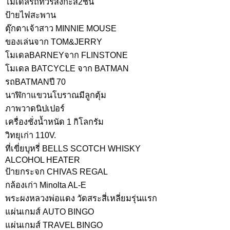
โมเดลรถทัวร์สังกะสี2ชั้น
ป้ายไฟสะพาน
ตุ๊กตาเจ้าสาว MINNIE MOUSE
ของเล่นจาก TOM&JERRY
โมเดลBARNEYจาก FLINSTONE
โมเดล BATCYCLE จาก BATMAN
รถBATMANปี 70
นาฬิกาแขวนโบราณมีลูกตุ้ม
ภาพวาดนิปเปอร์
เครื่องชั่งน้ำหนัด 1 กิโลกรัม
วิทยุเก่า 110V.
ที่เขี่ยบุหรี่ BELLS SCOTCH WHISKY
ALCOHOL HEATER
ป้ายกระจก CHIVAS REGAL
กล้องเก่า Minolta AL-E
พระผงหลวงพ่อแดง วัดสระสี่เหลี่ยมรุ่นแรก
แผ่นเกมส์ AUTO BINGO
แผ่นเกมส์ TRAVEL BINGO