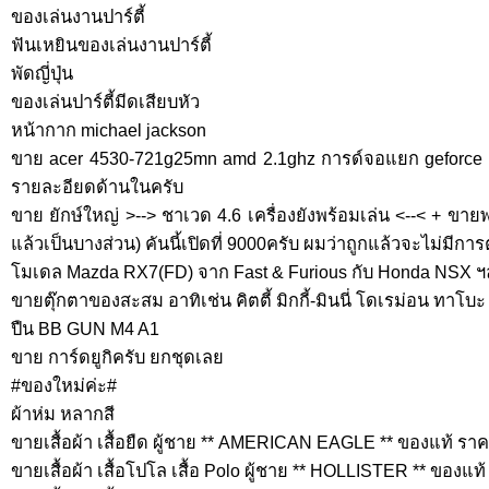
ของเล่นงานปาร์ตี้
ฟันเหยินของเล่นงานปาร์ตี้
พัดญี่ปุ่น
ของเล่นปาร์ตี้มีดเสียบหัว
หน้ากาก michael jackson
ขาย acer 4530-721g25mn amd 2.1ghz การด์จอแยก geforce
รายละอียดด้านในครับ
ขาย ยักษ์ใหญ่ >--> ชาเวด 4.6 เครื่องยังพร้อมเล่น <--< + ขาย
แล้วเป็นบางส่วน) คันนี้เปิดที่ 9000ครับ ผมว่าถูกแล้วจะไม่มีการ
โมเดล Mazda RX7(FD) จาก Fast & Furious กับ Honda NSX ฯ
ขายตุ๊กตาของสะสม อาทิเช่น คิตตี้ มิกกี้-มินนี่ โดเรม่อน ทาโบะ 
ปืน BB GUN M4 A1
ขาย การ์ดยูกิครับ ยกชุดเลย
#ของใหม่ค่ะ#
ผ้าห่ม หลากสี
ขายเสื้อผ้า เสื้อยืด ผู้ชาย ** AMERICAN EAGLE ** ของแท้ ราค
ขายเสื้อผ้า เสื้อโปโล เสื้อ Polo ผู้ชาย ** HOLLISTER ** ของแท