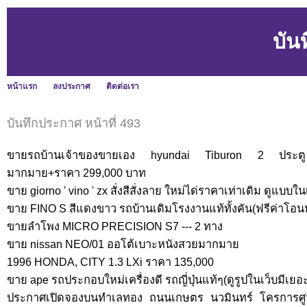
บัน
หน้าแรก
ลงประกาศ
ติดต่อเรา
บันทึกประกาศ หน้าที่ 493
ขายรถบ้านเจ้าของขายเอง hyundai Tiburon 2 ประตู เค
มากมาย+ราคา 299,000 บาท
ขาย giorno ' vino ' zx สั่งสีสั่งลาย ใหม่ได่ราคาเท่าเดิม ดูแบบใน
ขาย FINO S สีแดงขาว รถบ้านเดิมโรงงานแท้ทั้งคัน(ฟรีค่าโอนหร
ขายลำโพง MICRO PRECISION S7 --- 2 ทาง
ขาย nissan NEO/01 ออโต้เบาะหนังสวยมากมาย
1996 HONDA, CITY 1.3 LXi ราคา 135,000
ขาย ape รถประกอบใหม่เครื่องดี รถญี่ปุ่นแท้ๆ(ดูรูปในเว็บมีเยอะ
ประกาศเปิดจองบนทำเลทอง ถนนเกษตร นวมินทร์ โครการศูน