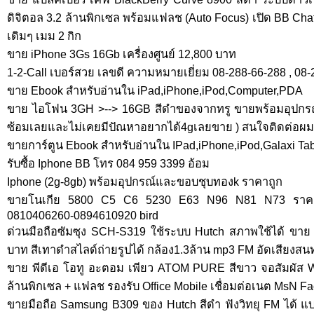
ดิจิตอล 3.2 ล้านพิกเซล พร้อมแฟลช (Auto Focus) เปิด BB Chat
เดิมๆ เมม 2 กิก
ขาย iPhone 3Gs 16Gb เครื่องศูนย์ 12,800 บาท
1-2-Call เบอร์สวย เลขดี ความหมายเยี่ยม 08-288-66-288 , 08
ขาย Ebook สำหรับอ่านใน iPad,iPhone,iPod,Computer,PDA
ขาย ไอโฟน 3GH >--> 16GB สีดำของจากทรู ขายพร้อมอุปกรณ์ค
ซ้อมเลยและไม่เคยมีปัณหาอยากได้4gเลยขาย ) สนใจติดต่อผมาไ
ขายการ์ตูน Ebook สำหรับอ่านใน IPad,iPhone,iPod,Galaxi T
รับซื้อ Iphone BB โทร 084 959 3399 อ้อม
Iphone (2g-8gb) พร้อมอุปกรณ์และขอบชุบทองk ราคาถูก
ขายโนเกีย 5800 C5 C6 5230 E63 N96 N81 N73 ราคาป
0810406260-0894610920 bird
ด่วนมือถือซัมซุง SCH-S319 ใช้ระบบ Hutch สภาพใช้ได้ ขา
บาท สีเทาดำสไลด์ถ่ายรูปได้ กล้อง1.3ล้าน mp3 FM อัดเสียงส
ขาย พีดีเอ โอทู อะตอม เพียว ATOM PURE สีขาว จอสัมผัส W
ล้านพิกเซล + แฟลช รองรับ Office Mobile เชื่อมต่อเนต MsN Fa
ขายมือถือ Samsung B309 ของ Hutch สีดำ ฟังวิทยุ FM ได้ แ