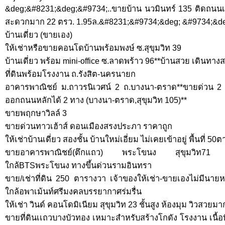
&deg;&#8231;&deg;&#9734;..ขายบ้าน นวมินทร์ 135 ติดถนนเ
สะดวกมาก 22 ตรว. 1.95ล.&#8231;&#9734;&deg; &#9734;&d
บ้านเดี่ยว (ขายเอง)
ให้เช่าหรือขายคอนโดบ้านพร้อมพงษ์ ซ.สุขุมวิท 39
บ้านเดี่ยว พร้อม mini-office ซ.ลาดพร้าว 96**บ้านสวย เดินทา
ที่ดินพร้อมโรงงาน ถ.รังสิต-นครนายก
อาคารพาณิชย์ ม.ถาวรนิเวศน์ 2 ถ.บางนา-ตราด**ขายด่วน 2 
ออกถนนหลักได้ 2 ทาง (บางนา-ตราด,สุขุมวิท 105)**
ขายพฤกษาวิลล์ 3
ขายด่วนทาวเฮ้าส์ ดอนเมืองสรงประภา ราคาถูก
ให้เช่าบ้านเดี่ยว สองชั้น บ้านใหม่เอี่ยม ไม่เคยเข้าอยู่ พื้นที่ 5
ขายอาคารพาณิชย์(ตึกแถว) พระโขนง สุขุมวิท71 ซอยแ
ใกล้BTSพระโขนง ทางขึ้นด่วนรามอินทรา
ขาย/เช่าที่ดิน 250 ตารางวา เจ้าของให้เช่า-ขายเองไม่มีนายห
ใกล้อพาเม้นท์ศรีมงคลบรรยากาศร่มรื่น
ให้เช่า วินด์ คอนโดมิเนียม สุขุมวิท 23 ชั้นสูง ห้องมุม วิวสวยม
ขายที่ดินเเถวบางบัวทอง เหมาะสำหรับสร้างโกดัง โรงงาน เนื้อ