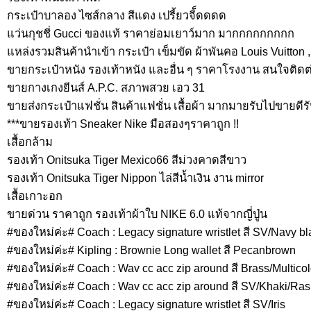
กระเป๋าบาลอง ไซส์กลาง สีแดง เปรี้ยวจี็ดดดด
แว่นกุชชี่ Gucci ของแท้ ราคาย่อมเยาว์มาก มากกกกกกกกก
แหล่งรวมสินค้านำเข้า กระเป๋า เข็มขัด ผ้าพันคอ Louis Vuitton 
ขายกระเป๋าหนัง รองเท้าหนัง และอื่น ๆ ราคาโรงงาน สนใจติดต่
ขายกางเกงยีนส์ A.P.C. สภาพสวย เอว 31
ขายส่งกระเป๋าแฟชั่น สินค้าแฟชั่น เสื้อผ้า มากมายรับไปขายดี
***ขายรองเท้า Sneaker Nike มือสองๆราคาถูก !!
เสื้อกล้าม
รองเท้า Onitsuka Tiger Mexico66 สีม่วงคาดสีขาว
รองเท้า Onitsuka Tiger Nippon ไล่สีน้ำเงิน งาน mirror
เสื้อเกาะอก
ขายด่วน ราคาถูก รองเท้าผ้าใบ NIKE 6.0 แท้จากญี่ปู่น
#ของใหม่ค่ะ# Coach : Legacy signature wristlet สี SV/Navy b
#ของใหม่ค่ะ# Kipling : Brownie Long wallet สี Pecanbrown
#ของใหม่ค่ะ# Coach : Wav cc acc zip around สี Brass/Multicol
#ของใหม่ค่ะ# Coach : Wav cc acc zip around สี SV/Khaki/Ras
#ของใหม่ค่ะ# Coach : Legacy signature wristlet สี SV/Iris