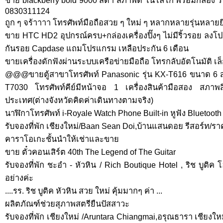
ขาย blackberry bold 9000 สีดำ สภาพดี โนโลโก้ พร้อมกล่อง
0830311124
ถูก ๆ จร้าาาา โทรศัพท์มือถือสวย ๆ ใหม่ ๆ หลากหลายรุ่นหลายยี
ขาย HTC HD2 อุปกรณ์ครบ+กล่องเครื่องปิ๊งๆ ไม่มีริ้วรอย ล
กันรอย Capdase แถมโปรแกรม เหลือประกัน 6 เดือน
ขายเครื่องดักฟังผ่านระบบเครือข่ายมือถือ โทรกลับอัตโนมัติ เล็ก
@@@ขายตู้สาขาโทรศัพท์ Panasonic รุ่น KX-T616 ขนาด 6
T7030 โทรศัพท์คีย์มีหน้าจอ 1 เครื่องสินค้ามือสอง สภาพสิน
ประเทศ(ต่างจังหวัดคิดค่าเดินทางตามจริง)
นาฬิกาโทรศัพท์ i-Royale Watch Phone Built-in หูฟัง Bluetooth
รับจองที่พัก เชียงใหม่/Baan Sean Doi,บ้านแสนดอย รีสอร์ท/ร
คาราโอเกะชั้นนำให้เช่าและขาย
ขาย ตั๋วคอนเสิร์ต 40th The Legend of The Guitar
รับจองที่พัก ชะอำ - หัวหิน / Rich Boutique Hotel , ริช บูติ
อย่างค่ะ
....รร. ริช บูติค หัวหิน สวย ใหม่ คุ้มมากๆ ค่า ...
ผลิตภัณฑ์ช่วยสุภาพสตรียืนปัสสาวะ
รับจองที่พัก เชียงใหม่ /Aruntara Chiangmai,อรุณธารา เชียงใ