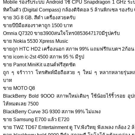
Mobile รองรับระบบ Android ใช้ CPU Snapdragon 1 GHz ร
ทิศในตัว (Digital Compass) กล้องดิจิตอล 5 ล้านพิกเซล รองรับ O
ขาย 3G 8 GB. สีดำ เครื่องสวยครับ
ขายบีบีมือสองราคาถูก 1500 บาท
Omnia Q7320 ขาย3900สนใจโทร0853647170มีรูปครับ
ขาย Nokia 5530 Xpress Music
ขายถูก HTC HD2 เครื่องนอก สภาพ 99% แถมฟรี!!แบตฯ 2ก้อน
ขาย icom ic-2st 4500 สภาพ 95 % มีรูป
ขาย Parrot MiniKit แฮนด์ฟรีสุดชัด
ถูก ๆ จร้าาาา โทรศัพท์มือถือสวย ๆ ใหม่ ๆ หลากหลายรุ่นหลาย
บาท
ขาย MOTO Q8
BlackBerry Bold 9OOO สภาพใหม่เดิมๆ ใช้น้อยไร้ริ้วรอย อ
ไห้หมดเลย 7500
BlackBerry Curve 3G 9300 สภาพ 99% ไม่แพง
ขาย Samsung E700 แล้ว E720
ขาย TWZ TD67 Entertainment ดู TV.ฟังวิทยุ ฟังเพลง กล้อง 2 ล