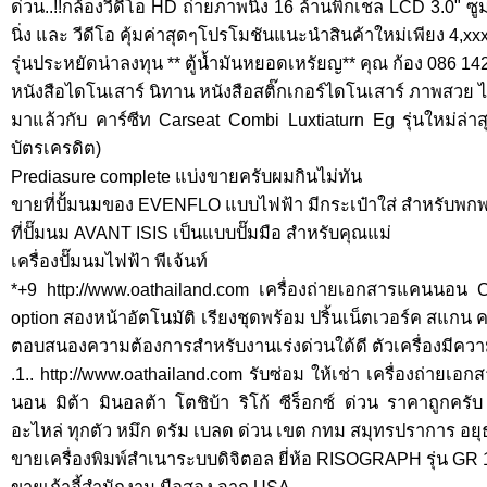
ด่วน..!!กล้องวีดีโอ HD ถ่ายภาพนิ่ง 16 ล้านพิกเชล LCD 3.0" ซู
นิ่ง และ วีดีโอ คุ้มค่าสุดๆโปรโมชันแนะนำสินค้าใหม่เพียง 4,x
รุ่นประหยัดน่าลงทุน ** ตู้น้ำมันหยอดเหรัยญ** คุณ ก้อง 086 1
หนังสือไดโนเสาร์ นิทาน หนังสือสติ๊กเกอร์ไดโนเสาร์ ภาพสวย
มาแล้วกับ คาร์ซีท Carseat Combi Luxtiaturn Eg รุ่นใหม่ล่าสุ
บัตรเครดิต)
Prediasure complete แบ่งขายครับผมกินไม่ทัน
ขายที่ปั้มนมของ EVENFLO แบบไฟฟ้า มีกระเป๋าใส่ สำหรับพก
ที่ปั๊มนม AVANT ISIS เป็นแบบปั๊มมือ สำหรับคุณแม่
เครื่องปั๊มนมไฟฟ้า พีเจ้นท์
*+9 http://www.oathailand.com เครื่องถ่ายเอกสารแคนนอน 
option สองหน้าอัตโนมัติ เรียงชุดพร้อม ปริ้นเน็ตเวอร์ค สแกน ค
ตอบสนองความต้องการสำหรับงานเร่งด่วนใด้ดี ตัวเครื่องมีค
.1.. http://www.oathailand.com รับซ่อม ให้เช่า เครื่องถ่ายเ
นอน มิต้า มินอลต้า โตชิบ้า ริโก้ ซีร็อกซ์ ด่วน ราคาถูกคร
อะไหล่ ทุกตัว หมึก ดรัม เบลด ด่วน เขต กทม สมุทรปราการ อยุ
ขายเครื่องพิมพ์สำเนาระบบดิจิตอล ยี่ห้อ RISOGRAPH รุ่น GR