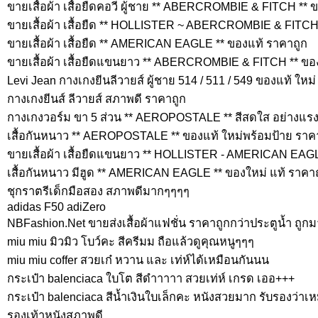
ขายเสื้อผ้า เสื้อยืดคอวี ผู้ชาย ** ABERCROMBIE & FITCH ** 
ขายเสื้อผ้า เสื้อยืด ** HOLLISTER ~ ABERCROMBIE & FITCH
ขายเสื้อผ้า เสื้อยืด ** AMERICAN EAGLE ** ของแท้ ราคาถูก
ขายเสื้อผ้า เสื้อยืดแขนยาว ** ABERCROMBIE & FITCH ** ขอ
Levi Jean กางเกงยีนลีวายส์ ผู้ชาย 514 / 511 / 549 ของแท้ ใหม่
กางเกงยีนส์ ลีวายส์ สภาพดี ราคาถูก
กางเกงวอร์ม ขา 5 ส่วน ** AEROPOSTALE ** สีสดใส อย่างแรง
เสื้อกันหนาว ** AEROPOSTALE ** ของแท้ ใหม่พร้อมป้าย ราค
ขายเสื้อผ้า เสื้อยืดแขนยาว ** HOLLISTER - AMERICAN EAGL
เสื้อกันหนาว มีฮูด ** AMERICAN EAGLE ** ของใหม่ แท้ ราคา
ชุกราตรีเด็กมือสอง สภาพดีมากๆๆๆๆ
adidas F50 adiZero
NBFashion.Net ขายส่งเสื้อผ้าแฟชั่น ราคาถูกกว่าประตูน้ำ ถู
miu miu มิวมิว โบว์คะ สีครีมม ถือแล้วดูคุณหนูๆๆๆ
miu miu coffer สวยเก๋ หวาน และ เท่ห์ได้เหมือนกันนน
กระเป๋า balenciaca ใบโต สีดำาาาา สวยเท่ห์ เกรด เออ+++
กระเป๋า balenciaca สีน้ำเงินใบเล็กคะ หนังสวยมาก รับรองว่าเ
รองเท้าหนังสภาพดี