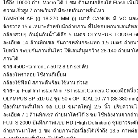
ได้ถึง 10000 ถ่าย Macro ได้ 1 ซม ด้านบนกล้องใส่ Flash เพิ่
ความเร็วสูง 7 ภาพ/วินาที มีระบบกันภาพสั่นไหว
TAMRON AF ((( 18-270 MM ))) เมาส์ CANON มี VC มอเตอ
จักรวาล 15 x เหมาะสำหรับนักถ่ายภาพ ที่ไม่ชอบพกพาเลนส์หลา
กล้องสวยๆ กันฝุ่นกันน้ำได้ลึก 5 เมตร OLYMPUS TOUGH 
ละเอียด 14 ล้านพิกเซล กันการหล่นกระแทก 1.5 เมตร ถ่ายพา
ใบหน้า ระบบกันภาพสั่นไหว ใช้เลนส์มุมกว้าง 28-140 ถ่ายมา
ภาพได้
ขาย 450D+tamron17-50 f2.8 ยก set คับ
กล้องโพราลอย ใช้งานดีเยี้ยม
กล้องใช้ฟิลม์ สภาพดีพร้อมใช้งาน ด่วน!!!
ขายFuji Fujifilm Instax Mini 7S Instant Camera Chocoมือหนึ่ง
OLYMPUS SP 510 UZ ซูม 50 x OPTICAL 10 เท่า (38-380 mm)
ป้องกันภาพสั่นไหว จอ LCD ขนาดใหญ่ 2.5 นิ้ว ปรับความไ
ละเอียด 7.1 ล้านพิกเซล ถ่ายมาโครได้ 3 ซม ใช้พลังงานจากถ่า
FUJI S 2000 บันทึกภาพแบบ HD (High Definition) ซูมยาวระดับ
ถ่ายภาพมาโคร 1 ซม ถ่ายภาพต่อเนื่องได้เร็วถึง 13.5 ภาพต่อวิ