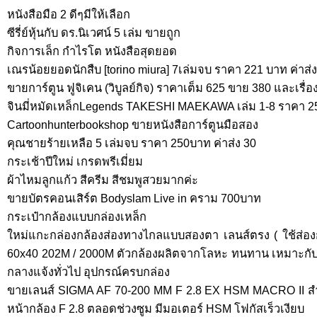
หนังสือมือ 2 ดีๆมีให้เลือก
ซีรี่ย์หุ้นกับ ดร.นิเวศน์ 5 เล่ม ขายถูก
กิจการเล็ก กำไรโต หนังสือสุดยอด
เณรน้อยยอดนักสืบ [torino miura] 7เล่มจบ ราคา 221 บาท ค่าส่ง
ขายการ์ตูน ฟูจิเคน (วิบูลย์กิจ) ราคาเต็ม 625 ขาย 380 และเรื่อ
จินมี่หมัดเหล็กLegends TAKESHI MAEKAWA เล่ม 1-8 ราคา 25
Cartoonhunterbookshop ขายหนังสือการ์ตูนมือสอง
คุณชายร้ายเหลือ 5 เล่มจบ ราคา 250บาท ค่าส่ง 30
กระเช้าปีใหม่ เกรดพรีเมี่ยม
ผ้าไหมลูกแก้ว สีครีม สีชมพูสวยมากค่ะ
ขายบัตรคอนเสิร์ต Bodyslam Live in คราม 700บาท
กระเป๋ากล้องแบบกล่องเหล็ก
ใหม่แกะกล่องกล้องส่องทางไกลแบบสองตา เลนส์ตรง ( ใช้ส่องกลา
60x40 202M / 2000M ตัวกล้องผลิตจากโลหะ ทนทาน เหมาะกับก
กลางแจ้งทั่วไป อุปกรณ์ครบกล่อง
ขายเลนส์ SIGMA AF 70-200 MM F 2.8 EX HSM MACRO II สำห
หน้ากล้อง F 2.8 ตลอดช่วงซูม มีมอเตอร์ HSM โฟกัสเร็วเงียบ