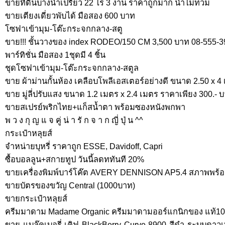
ขายที่ดินบางน้ำเปรี้ยว 22 ไร่ 3 งาน ราคาถูกมาก น้ำไม่ท่วม
ขายเตียงเดี่ยวพับได้ มือสอง 600 บาท
โซฟาเข้ามุม-โต๊ะกระจกกลาง-สตู
ขาย!!! ชั้นวางของ index RODEO/150 CM 3,500 บาท 08-555-3
พาร์ทิชั่น มือสอง 1ชุดมี 4 ชิ้น
ชุดโซฟาเข้ามุม-โต๊ะกระจกกลาง-สตูล
ขาย ผ้าม่านกั้นห้อง เคลือบโพลีเอสเตอร์อย่างดี ขนาด 2.50 x 4
ขาย มู่ลี่ปรับแสง ขนาด 1.2 เมตร x 2.4 เมตร ราคาเพียง 300.- 
ขายสเปรย์พริกไทย+แก็สน้ำตา พร้อมซองหนังพกพา
พ ว ง กุ ญ แ จ คู่ น่ า รั ก จ า ก ญี่ ปุ่ น ^^
กระเป๋าหลุยส์
จำหน่ายบุหรี่ ราคาถูก ESSE, Davidoff, Capri
ซื้อบอลลูน+สกายทูป วันนี้ลดททันที 20%
ขายเครื่องพิมพ์บาร์โค๊ต AVERY DENNISON AP5.4 สภาพพร้อ
ขายบัตรของขวัญ Central (1000บาท)
ขายกระเป๋าหลุยส์
ครีมมาดาม Madame Organic ครีมมาดามออร์แกนิกของ แท้10
ขาย แบล๊คเบอรี่ เคิฟ BlackBerry Curve 8900 สีดำ ระบบดาว