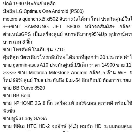
ปกติ 1990 ประกันยังเหลือ
มือถือ LG Optimus One Android (P500)
motorola quench xt5 xt502 จับรางวัลได้มา ใหม่ ประกันศุนย์ใ
+++ขาย SAMSUNG JET S8003 หน้าจอสัมผัส+ กล้อง 
ตำแหน่งGPS เป็นเครื่องศูนย์ สภาพดีมากๆ95%Up อุปกรณ์คร
บาท เมม 8 จิ๊ก
ขาย โทรศัพท์ โนเกีย รุ่น 7710
คุ้มที่สุด บัตรเดียวโทรกลับไทย ได้มากที่สุดกว่า 30 ประเทศ ค่า
ขาย garmin-asus A10 ประกันศูนย์ 1ปีเต็ม ราคา 14900 ขาย 115
>>>>> ขาย Motorola Milestone Android กล้อง 5 ล้าน WiFi
ใหม่ 99% ศูนย์ True ประกันถึง มิ.ย.-54 อีกเกือบปี ต้องการขาย
ขาย BB Curve 8520
ขาย BB Bold
ขาย I-PHONE 2G 8 กิ๊ก เครื่องแท้ ออริจินอล สภาพดี พร้อมใช้
ฟังชั่น
ขายหูฟัง Lady GAGA
ขาย พีดีเอ HTC HD-2 จอยักษ์ (4.3) คมชัด HD ระบบตอบสนอ