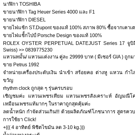
นาฬิกา TOSHIBA
ขายนาฬิกา Tag Heuer Series 4000 และ F1
ขายนาฬิกา DIESEL
ขายไฟแช้ก ST.Dupont ของแท้ 100% สภาพ 80% ซื้อจากเคาเตอ
ขายไฟแช้็กไปป์ Porsche Design ของแท้ 100%
ROLEX OYSTER PERPETUAL DATEJUST Series 17 จูบิลี่
Swiss) >> 0839775230
แหวนหมั้น/ แหวนแต่งงาน คู่ละ 29999 บาท ( มีเซอร์ GIA ) ถูกม
ขาย Petrus 1992
จำหน่ายเครื่องประดับเงิน นำเข้า สร้อยคอ ต่างหู แหวน กำไล
ขวัญ
rhythm clock ถูกสุด ๆ รุ่นครบรอบ
เชิญชมค่ะ แหวนเพชรเทียม แหวนเพชรสังเคราะห์ อัญมณีโค
เหมือนเพชรแท้มากๆ ในราคาถูกสุดคุ้มค่ะ
ลดน้ำหนัก กำจัดส่วนเกิน!!! ด้วยผลิตภัณฑ์โภชนาการ สูตรควบค
การใช้ยา Click!
+((( 4 อาทิตย์ พิชิตไขมัน ลด 3-10 kg.)))