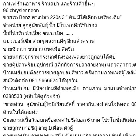
กาแฟ ร้านอาหาร ร้านสปา และร้านค้าอื่น ๆ
96 chrysler neon
ขายรถ Benz หางปลา 220s 3 " คัน มีให้เลือก เครื่องเดิม"
จำหน่าย ลูกสุนัขพันธุ์ ปั๊ก มีใบเพดดีกรีรับรอง
ปั๊กกี้น่ารัก น่าเลี้ยง ซนระเบิด .......
แมวเปอร์เซีย สวยๆ ผลงานดีๆ อีกแล้วคราฟ
ขายชิวาวา ขนยาว เพศเมีย สีครีม
ขายนกหัวจุกรวมกรงนกดีนิ่งรองเพลงยาวดูก่อนได้คับ
ขายตู้ปลาพร้อมอุปกรณ์ (เลิกกิจการปลาสวยงาม) แถวตลาดวง
บ้านเมย์ปอมต้องการขายลูกปอมสีขาว-ครีมตามภาพเพศผู้ไซส์เ
สนใจติดต่อ 081-5666624 ได้ทุกวัน
บ้านเมย์ปอม มีน้องปอมสีดำเพศเมีย ตามภาพ มาแบ่งจำหน่า
0388533 (คลิปให้ดูด้วยจ้า)
*ขายด่วน! สุนัขพันธุ์ไซบีเรียนฮัสกี้ ราคากันเอง! สนใจติดต่
ด้านในได้เลยค่ะ
Cesar รสเนื้อวัวอบเครื่องเทศกับชีสบอล 6 ถาด โปรโมชั่นพิเ
ขายลูกหมาอชิสุ อายุ 1เดือน ตัวผู้
ขายเยอรมันเชพเพอดเพศผู้ แข้งแรงน่ารัก ขนกลาง พันธุ์แท้ พ่อ