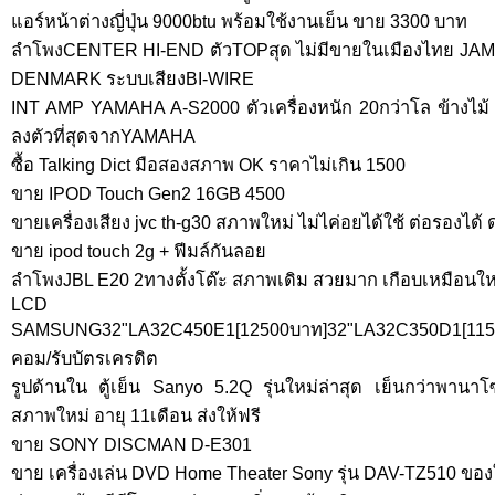
แอร์หน้าต่างญี่ปุ่น 9000btu พร้อมใช้งานเย็น ขาย 3300 บาท
ลำโพงCENTER HI-END ตัวTOPสุด ไม่มีขายในเมืองไทย J
DENMARK ระบบเสียงBI-WIRE
INT AMP YAMAHA A-S2000 ตัวเครื่องหนัก 20กว่าโล ข้างไม
ลงตัวที่สุดจากYAMAHA
ซื้อ Talking Dict มือสองสภาพ OK ราคาไม่เกิน 1500
ขาย IPOD Touch Gen2 16GB 4500
ขายเครื่องเสียง jvc th-g30 สภาพใหม่ ไม่ไค่อยได้ใช้ ต่อรองได้
ขาย ipod touch 2g + ฟีมล์กันลอย
ลำโพงJBL E20 2ทางตั้งโต๊ะ สภาพเดิม สวยมาก เกือบเหมือนให
LCD
SAMSUNG32"LA32C450E1[12500บาท]32"LA32C350D1[1150
คอม/รับบัตรเครดิต
รูปด้านใน ตู้เย็น Sanyo 5.2Q รุ่นใหม่ล่าสุด เย็นกว่าพานาโซน
สภาพใหม่ อายุ 11เดือน ส่งให้ฟรี
ขาย SONY DISCMAN D-E301
ขาย เครื่องเล่น DVD Home Theater Sony รุ่น DAV-TZ510 ของใ