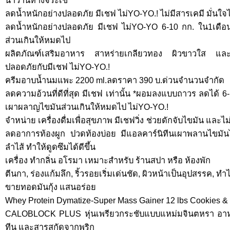
น้ำว่านหางจระเข้
ลดน้ำหนักอย่างปลอดภัย มีเชฟ ไม่YO-YO.! ไม่มีสารเคมี มั่นใ
ลดน้ำหนักอย่างปลอดภัย มีเชฟ ไม่YO-YO 6-10 กก. ใน1เดือ
ส่วนเกินให้หมดไป
ผลิตภัณฑ์เสริมอาหาร สาหร่ายเกลียวทอง ผิวขาวใส และ
ปลอดภัยกับมีเชฟ ไม่YO-YO.!
ครีมอาบน้ำนมแพะ 2200 ml.ลดราคา 390 บ.ด่วนจำนวนจำกัด
ลดความอ้วนที่ดีที่สุด มีเชฟ เท่านั้น *ผอมลงแบบถาวร ลดได้ 6-
เผาผลาญไขมันส่วนเกินให้หมดไป ไม่YO-YO.!
จำหน่าย เครื่องดื่มเพื่อสุขภาพ มีเชฟวิ่ง ช่วยดักจับไขมัน และไม
ลดอาการท้องผูก ปวดท้องบ่อย มีแอลคาร์นิทีนเผาพลานไขมั
ลำไส้ ทำให้ดูดซึมได้ดีขึ้น
เครื่อง ทำกลิ่น อโรมา เหมาะสำหรับ ร้านสปา หรือ ห้องพัก
ตีนกา, ร่องแก้มลึก, ริ้วรอยเริ่มเด่นชัด, ผิวหน้าเป็นอุปสรรค, ท
ขายทอดมันกุ้ง แสนอร่อย
Whey Protein Dymatize-Super Mass Gainer 12 lbs Cookies & C
CALOBLOCK PLUS หุ่นเพรียวกระชับแบบแหม่มจินตหรา อาหา
ทีน และสารสกัดจากพริก