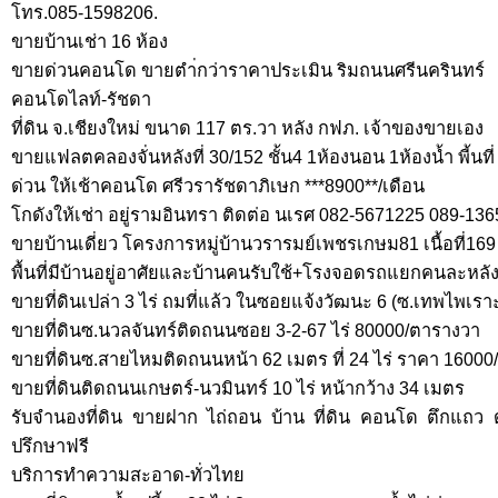
โทร.085-1598206.
ขายบ้านเช่า 16 ห้อง
ขายด่วนคอนโด ขายตำ่กว่าราคาประเมิน ริมถนนศรีนครินทร์
คอนโดไลท์-รัชดา
ที่ดิน จ.เชียงใหม่ ขนาด 117 ตร.วา หลัง กฟภ. เจ้าของขายเอง
ขายแฟลตคลองจั่นหลังที่ 30/152 ชั้น4 1ห้องนอน 1ห้องน้ำ พี้นท
ด่วน ให้เช้าคอนโด ศรีวรารัชดาภิเษก ***8900**/เดือน
โกดังให้เช่า อยู่รามอินทรา ติดต่อ นเรศ 082-5671225 089-13
ขายบ้านเดี่ยว โครงการหมู่บ้านวรารมย์เพชรเกษม81 เนื้อที่16
พื้นที่มีบ้านอยู่อาศัยและบ้านคนรับใช้+โรงจอดรถแยกคนละหลั
ขายที่ดินเปล่า 3 ไร่ ถมที่แล้ว ในซอยแจ้งวัฒนะ 6 (ซ.เทพไพเรา
ขายที่ดินซ.นวลจันทร์ติดถนนซอย 3-2-67 ไร่ 80000/ตารางวา
ขายที่ดินซ.สายไหมติดถนนหน้า 62 เมตร ที่ 24 ไร่ ราคา 160
ขายที่ดินติดถนนเกษตร์-นวมินทร์ 10 ไร่ หน้ากว้าง 34 เมตร
รับจำนองที่ดิน ขายฝาก ไถ่ถอน บ้าน ที่ดิน คอนโด ตึกแถว ดอ
ปรึกษาฟรี
บริการทำความสะอาด-ทั่วไทย