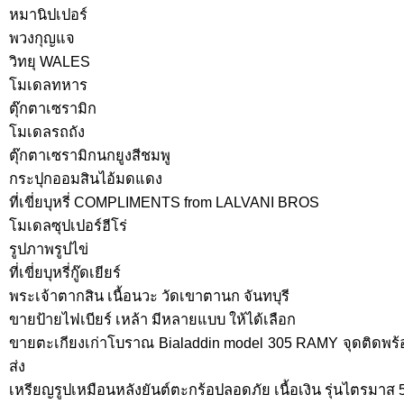
หมานิปเปอร์
พวงกุญแจ
วิทยุ WALES
โมเดลทหาร
ตุ๊กตาเซรามิก
โมเดลรถถัง
ตุ๊กตาเซรามิกนกยูงสีชมพู
กระปุกออมสินไอ้มดแดง
ที่เขี่ยบุหรี่ COMPLIMENTS from LALVANI BROS
โมเดลซุปเปอร์ฮีโร่
รูปภาพรูปไข่
ที่เขี่ยบุหรี่กู๊ดเยียร์
พระเจ้าตากสิน เนื้อนวะ วัดเขาตานก จันทบุรี
ขายป้ายไฟเบียร์ เหล้า มีหลายแบบ ให้ได้เลือก
ขายตะเกียงเก่าโบราณ Bialaddin model 305 RAMY จุดติดพร
ส่ง
เหรียญรูปเหมือนหลังยันต์ตะกร้อปลอดภัย เนื้อเงิน รุ่นไตรมาส 5