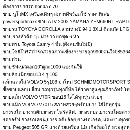
ต้องการขายรถ honda c 70
ขาย นูโวMX เครื่องเดิมๆ สภาพดีพร้อมใช้ ราคาพิเศษ
powersportmaxx ขาย ATV 2003 YAMAHA YFM660RT RAPT
ขายรถ TOYOYA COROLLA สามห่วงปี 94 1.3XLi ติดแก๊ส LPG 
ขาย รางหัวฉีด 1jz ฝาขาว ยกชุด 6 หัว
ขายพรม Toyota Camry 4 ชิ้น (ฝั่งคนขับไม่มี)
ขายโชอิโนริสีดำรถสวยสภาพเชียงกงขายถูก9900สนใจ08536
ขายด่วน
ขายซัฟเบสดอก10"คู่ละ1000 แบ่งกันใช้
ขายล้อแม็กขอบ13 4 รู 100
แม็กแต่งใส่ VOLVO 5รู108 มาใหม่ SCHMIDMOTORSPORT 
ซื้อขายแลกเปลี่ยน รถทุกรุ่นทุกยี่ห้อ ให้ราคาสูง คุณจิราภัทร์
ขายแม็ก VOLVO V70R ขอบ16 ใส่ได้ทุกรุ่น สวยๆ
ขายแม็ก VOLVO V70T5 สภาพสวยๆพร้อมยาง ใส่ได้ทุกรุ่น
ยางรถไถ,ยางรถตัก,ยางรถโฟร์คลิฟ, ยางรถบด,ยางรถโดยสาร
รถกอร์ฟ,ยางรถเครน,ยางร ถคีบอ้อย,ยางรถเกรด, และยางทุกชนิ
ขาย Peugeot 505 GR แรงด้วยเครื่อง 1Jz เกียร์ออโต้ สวยสุดหร