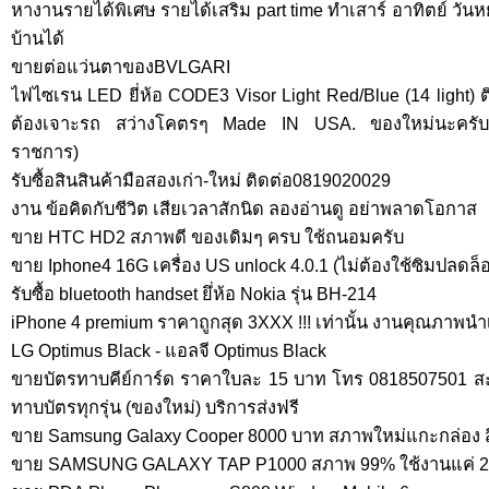
หางานรายได้พิเศษ รายได้เสริม part time ทำเสาร์ อาทิตย์ วันหยุ
บ้านได้
ขายต่อแว่นตาของBVLGARI
ไฟไซเรน LED ยี่ห้อ CODE3 Visor Light Red/Blue (14 light) ต
ต้องเจาะรถ สว่างโคตรๆ Made IN USA. ของใหม่นะครับ(
ราชการ)
รับซื้อสินสินค้ามือสองเก่า-ใหม่ ติดต่อ0819020029
งาน ข้อคิดกับชีวิต เสียเวลาสักนิด ลองอ่านดู อย่าพลาดโอกาส
ขาย HTC HD2 สภาพดี ของเดิมๆ ครบ ใช้ถนอมครับ
ขาย Iphone4 16G เครื่อง US unlock 4.0.1 (ไม่ต้องใช้ซิมปลดล็
รับซื้อ bluetooth handset ยึ่ห้อ Nokia รุ่น BH-214
iPhone 4 premium ราคาถูกสุด 3XXX !!! เท่านั้น งานคุณภาพนำเ
LG Optimus Black - แอลจี Optimus Black
ขายบัตรทาบคีย์การ์ด ราคาใบละ 15 บาท โทร 0818507501 สะถ
ทาบบัตรทุกรุ่น (ของใหม่) บริการส่งฟรี
ขาย Samsung Galaxy Cooper 8000 บาท สภาพใหม่แกะกล่อง 
ขาย SAMSUNG GALAXY TAP P1000 สภาพ 99% ใช้งานแค่ 20