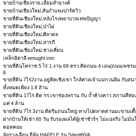
ขายบ้านเชียงราย,เอี่ยมสำอางค์
ขายบ้านเชียงใหม่,สันกำแพงปาร์ควิว
ขายที่ดินเชียงใหม่,หลังโรงพยาบาลเทพปัญญา
ขายทีดินเชียงใหม่,ป่าไผ่
ขายที่ดินเชียงใหม่,ศิลาดล
ขายที่ดินเชียงใหม่,สารภี
ขายที่ดินเชียงใหม่,ช่างเคี่ยน
เหล็กอิตาลี wrought iron
ขายที่ดินโคราช 5 ไร่ 1 งาน 69 ตรว ติดถนน 4 เลน(ถนนเพช
8
ขายที่ดิน 7ไร่2งาน อยู่ติดเชิงเขา ใกล้ศาลเจ้าแม่กวนอิม กับส
ทั้งหมดเพียง 1.8 ล้าน
ขายที่ดิน 17ไร่ ติด รร.เขาช่องพราน กับ ถ้ำค้างคาว สภานที่ท่อง
แค่ 4 ล้าน
ขายที่ดิน 7ไร่ 3งาน ติดริมถนนใหญ่ ทางไปตลาดด่านมะขามเตี้ย
ฝากบ้านให้เช่า 60 วัน รับรองผลได้ผู้เช่าชัวร์ๆ ไม่แน่จริง ไม่มั
ดอทคอม
ล้อรางเลื่อน ยี่ห้อ HAFELE รุ่น Silent60/A