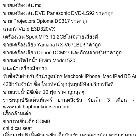
ขายเครื่องเล่น md
ขายเครื่องเล่น DVD Panasonic DVD-LS92 ราคาถูก
ขาย Projectors Optoma DS317 ราคาถูก
แน่ะนำVizio E3D320VX
เครื่องเล่น Sport MP3 T1 2GBไม่มีสายเสียงดี
ขายเครื่องเสียง Yamaha RX-V671BL ราคาถูก
ขายเครื่องเสียง Denon DCM27 และอีกหลายรุ่นราคาถูก
ขายเตารีดไอน้ำ Elvira Model 520
แนะนำเครื่องมือช่าง
รับซื้อรับฝากรับจำนำรูดบัตร Macbook iPhone iMac iPad BB
428it รับจำนำ ซื้อ โทรทัศน์ ทุกรุ่นทุกยี่ห้อ บริการถึงที่
ขายสระน้ำอีซี่เซ็ต 10 ฟุต ราคาถูกสุดๆ
ราชพฤกษ์ชิลเด็นท์แคร์ ย่านตลิ่งชัน รับเด็ก 3 เดือน 
www.ratchaphrueknursery.com
เสื้อกล้ามเด็ก
ขายรถเข็นเด็ก COMBI
child car seat
เอี๊ยมแฟนซี เสื้อผ้าแฟชั่นเด็กนำเข้า เดรสสาวน้อยหวานๆ คุณ