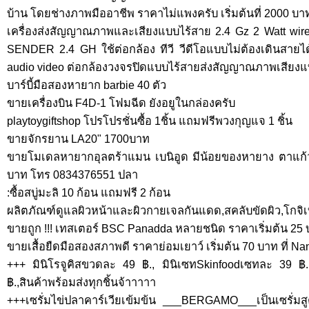
บ้าน โดยช่างภาพมืออาชีพ ราคาไม่แพงครับ เริ่มต้นที่ 2000 
เครื่องส่งสัญญาณภาพและเสียงแบบไร้สาย 2.4 Gz 2 Watt w
SENDER 2.4 GH ใช้ต่อกล้อง ทีวี วีดีโอแบบไม่ต้องเดินสายไ
audio video ต่อกล้องวงจรปิดแบบไร้สายส่งสัญญาณภาพเสียงแ
บาร์บี้มือสองหายาก barbie 40 ตัว
ขายเครื่องบิน F4D-1 โฟมฉีด ยังอยูในกล่องครับ
playtoygiftshop โปรโปรชั่นซื้อ 1ชิ้น แถมฟรีพวงกุญแจ 1 ชิ้น
ขายจักรยาน LA20" 1700บาท
ขายโมเดลหายากอุลตร้าแมน เบนิอูด มีน้อยของหายาง ตาแก้ว 
บาท โทร 0834376551 ปลา
:ซื้อสบู่มะลิ 10 ก้อน แถมฟรี 2 ก้อน
ผลิตภัณฑ์ดูแลผิวหน้าและผิวกายเจลกันแดด,สคลับขัดผิว,โกจิเบอ
ขายถูก !!! เทสเตอร์ BSC Panadda หลายชนิด ราคาเริ่มต้น 25
ขายเสื้อยืดมือสองสภาพดี ราคาย่อมเยาว์ เริ่มต้น 70 บาท ที่ 
+++ มินิโรจูคิสขวดละ 49 ฿., มินิเซทSkinfoodเซทละ 39 
฿.,สินค้าพร้อมส่งทุกชิ้นจ้าาาาา
+++เซรั่มไข่ปลาคาร์เวียเข้มข้น ___BERGAMO___เป็นเซรั่มสูต