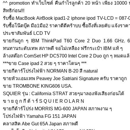
^^ promotion ทำเว็บไซต์ คืนกำไรลูกค้า 20 หน้า เพียง 10000
สิทธิก่อน!!!
รับซื้อ MacBook AirBook ipad1-2 iphone ipod TV-LCD = 08
รับซื้อโน๊ตบุ๊ค มือ1มือ2 ราคาดีดีคร้าบบ ซื้อถึงที่เลยคับ แจ้ง
ประชาสัมพันธ์ LCD TV
ขายกันถูก ๆ IBM ThinkPad T60 Core 2 Duo 1.66 GHz. 6
ทนทานระดับเทพ สภาพดี จอไม่เหลือง ฟรีกระเป๋า IBM แท้ ๆ
ล้างสต๊อก ComSet HP DC5700 Intel Core 2 Duo ถูก ๆ หมดแล
***ขาย Case ipad 2 สวย ๆ ราคาโดนๆ ***
ขายกีตาร์โปร่งไฟฟ้า NORMAN B-20 สี natural
ขายหัวเเอมเทพ Peavey Joe Satriani Signature ครับ ราคาถูก
ขาย TROMBONE KING606 USA.
SQUIER รุ่น : California STRAT สวยๆมาลองฟังเสียงก่อนได้
ข า ย ถู ก กี ต้ า ร์ S Q U I E R O L A R N
ขายกีต้าร์โปร่ง MORRIS MG-600 JAPAN สภาพงาม ๆ
โปร่งไฟฟ้า Yamaha FG 151 JAPAN
คลาสสิค Abe Gut 65A Japan สภาพดี