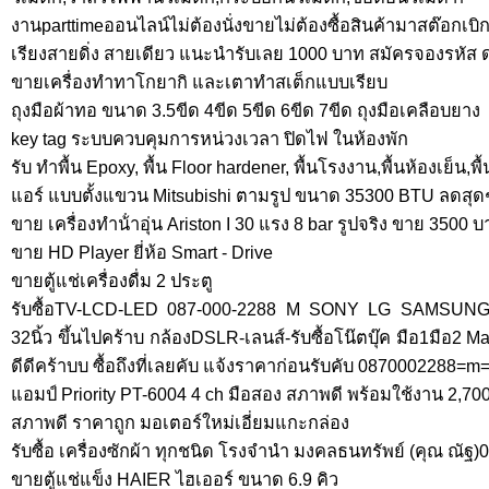
งานparttimeออนไลน์ไม่ต้องนั่งขายไม่ต้องซื้อสินค้ามาสต๊อกเบิก
เรียงสายดิ่ง สายเดียว แนะนำรับเลย 1000 บาท สมัครจองรหัส ด่
ขายเครื่องทำทาโกยากิ และเตาทำสเต็กแบบเรียบ
ถุงมือผ้าทอ ขนาด 3.5ขีด 4ขีด 5ขีด 6ขีด 7ขีด ถุงมือเคลือบยาง
key tag ระบบควบคุมการหน่วงเวลา ปิดไฟ ในห้องพัก
รับ ทำพื้น Epoxy, พื้น Floor hardener, พื้นโรงงาน,พื้นห้องเย็น,
แอร์ แบบตั้งแขวน Mitsubishi ตามรูป ขนาด 35300 BTU ลดสุดๆ
ขาย เครื่องทําน้ําอุ่น Ariston I 30 แรง 8 bar รูปจริง ขาย 3500 
ขาย HD Player ยี่ห้อ Smart - Drive
ขายตู้แช่เครื่องดื่ม 2 ประตู
รับซื้อTV-LCD-LED 087-000-2288 M SONY LG SAMSU
32นิ้ว ขึ้นไปคร้าบ กล้องDSLR-เลนส์-รับซื้อโน๊ตบุ๊ค มือ1มือ2
ดีดีคร้าบบ ซื้อถึงที่เลยคับ แจ้งราคาก่อนรับคับ 0870002288=m
แอมป์ Priority PT-6004 4 ch มือสอง สภาพดี พร้อมใช้งาน 2,70
สภาพดี ราคาถูก มอเตอร์ใหม่เอี่ยมแกะกล่อง
รับซื้อ เครื่องซักผ้า ทุกชนิด โรงจำนำ มงคลธนทรัพย์ (คุณ ณัฐ
ขายตู้แช่แข็ง HAIER ไฮเออร์ ขนาด 6.9 คิว