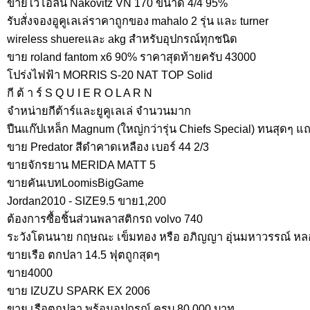
ขายไวโอลิน Nakovitz VN 170 ขนาด 4/4 95%
รับสั่งจองอูคูเลเล่ราคาถูกของ mahalo 2 รุ่น และ turner
wireless shuereและ akg สำหรับอุปกรณ์ทุกชนิด
ขาย roland fantom x6 90% ราคาสุดท้ายครับ 43000
โปร่งไฟฟ้า MORRIS S-20 NAT TOP Solid
กี ต้ า ร์ S Q U I E R O L A R N
จำหน่ายกีต้าร์และยูคูเลเล่ จำนวนมาก
ปืนแก๊ปเหล็ก Magnum (ใหญ่กว่ารุ่น Chiefs Special) ทนสุดๆ แ
ขาย Predator สีดำคาดเหลือง เบอร์ 44 2/3
ขายจักรยาน MERIDA MATT 5
ขายคันเบทLoomisBigGame
Jordan2010 - SIZE9.5 ขาย1,200
ต้องการซื้อชิ้นส่วนพลาสติกรถ volvo 740
ระวังโดนนาย กฤษณะ เข็มทอง หรือ อภิญญา อุ่นมหาวรรณ์ หล
ขายเรือ ตกปลา 14.5 ฟุตถูกสุดๆ
ขาย4000
ขาย IZUZU SPARK EX 2006
ขาย เรือตกปลา พร้อมอุปกรณ์ ครบ 80,000 บาท