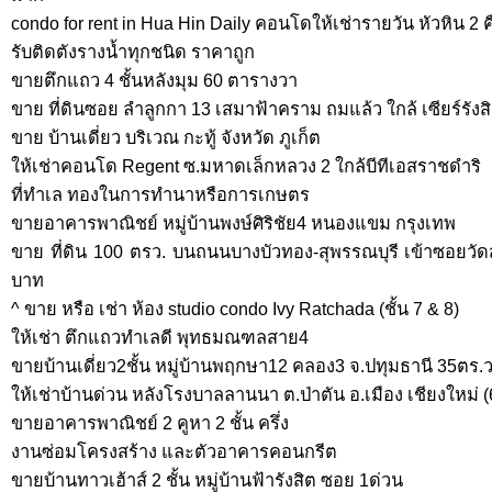
condo for rent in Hua Hin Daily คอนโดให้เช่ารายวัน หัวหิน 2 ค
รับติดตังรางน้ำทุกชนิด ราคาถูก
ขายตึกแถว 4 ชั้นหลังมุม 60 ตารางวา
ขาย ที่ดินซอย ลำลูกกา 13 เสมาฟ้าคราม ถมแล้ว ใกล้ เซียร์รังส
ขาย บ้านเดี่ยว บริเวณ กะทู้ จังหวัด ภูเก็ต
ให้เช่าคอนโด Regent ซ.มหาดเล็กหลวง 2 ใกล้บีทีเอสราชดำริ
ที่ทำเล ทองในการทำนาหรือการเกษตร
ขายอาคารพาณิชย์ หมู่บ้านพงษ์ศิริชัย4 หนองแขม กรุงเทพ
ขาย ที่ดิน 100 ตรว. บนถนนบางบัวทอง-สุพรรณบุรี เข้าซอยวัด
บาท
^ ขาย หรือ เช่า ห้อง studio condo Ivy Ratchada (ชั้น 7 & 8)
ให้เช่า ตึกแถวทำเลดี พุทธมณฑลสาย4
ขายบ้านเดี่ยว2ชั้น หมู่บ้านพฤกษา12 คลอง3 จ.ปทุมธานี 35ตร.
ให้เช่าบ้านด่วน หลังโรงบาลลานนา ต.ป่าตัน อ.เมือง เชียงใหม่ (
ขายอาคารพาณิชย์ 2 คูหา 2 ชั้น ครึ่ง
งานซ่อมโครงสร้าง และตัวอาคารคอนกรีต
ขายบ้านทาวเฮ้าส์ 2 ชั้น หมู่บ้านฟ้ารังสิต ซอย 1ด่วน