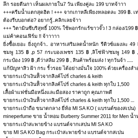
ลึก รอยตีนกา เห็นผลภายใน7 วัน เพียงคู่ละ 199 บาทจ้าาา
+++ครีมน้ำแตกสุดฮิต ! +++ จากเกาหลีเพียงหลอดละ 399 ฿. เท่าน
ต้องรีบบอกต่อ? อยากรู้..คลิกเลยจ้าา
+++ วิตามินซีบริสุทธิ์ 100% ใช้พอกรักแร้ขาวจั๊ว ! 3 กล่อง/199 
แม่ค้าคอนเฟิร์ม !! จ้าาาาา
ยิ่งซื้อเยอะ ยิ่งถูกจ้า.. อาหารเสริมลดน้ำหนัก รีดิวซ์แผงละ 49
ชมพู 135 ฿ ,p 57 กระบองเพชร 135 ฿ ,ลิโซ่ฟ้า/ชมพู 149 ฿ , 
กระป๋อง 199 ฿ ,ดีว่าสลิม 299 ฿ , สินค้าพร้อมส่ง ! ทุกวันจ้า .....
แก้ปัญหาสิว ฝ้า กระ ริ้วรอย ได้อย่างมั่นใจ 100% ด้วยเครื่องส
ขายกระเป๋าเงินหิิวจากสิงค์โปร์ charles & keith
ขายกระเป๋าเงินหิิวจากสิงค์โปร์ charles & keith ทุกใบ 1,500
เสื้อผ้าแฟชั่นมือหนึ่งและมือสอง ราคาถูก คุณภาพดี
ขายกระเป๋าเงินหิิวจากสิงค์โปร์ charles & keith ทุกใบ 1,500 ...
ขายกระเป๋าถือ ขนาดกลาง ยี่ห้อ MI SA KO ( แบรนด์ของสเปน)
mineperfume ขาย น้ำหอม Burberry Summer 2011 for Men น้
ขายกระเป๋าสะพายข้าง แบรนด์จากเสปน MI SA KO
ขาย MI SA KO Bag กระเป๋าสะพายข้าง แบรนด์จากสเปน