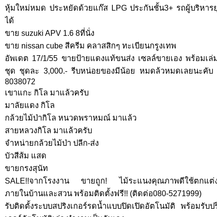
หุ้มใหม่หมด ประหยัดด้วยแก๊ส LPG ประกันชั้น3+ รถผู้บริหา
ได้
ขาย suzuki APV 1.6 8ที่นั่ง
ขาย nissan cube สีครีม คลาสสิกๆ ทะเบียนกรูงเทพ
อัพเดต 17/1/55 ขายป้ายแดงแท้ขนส่ง เซลล์ขายเอง พร้อมเล่ม
ชุด ชุดละ 3,000.- รีบหน่อยของมีน้อย หมดล้วหมดเลยนะคับ
8038072
เขาแกะ กิโล มาแล้วครับ
มาลัยแดง กิโล
กล้วยไม้ป่ากิโล หนวดพราหมณ์ มาแล้ว
สายหลวงกิโล มาแล้วครับ
จำหน่ายกล้วยไม้ป่า ปลีก-ส่ง
บัวสีส้ม แสด
ขายกรงสุนัท
SALE!!จากโรงงาน ขายถูก! ไม้ระแนงคุณภาพดีใช้ตกแต่งพื้
ภายในบ้านและสวน พร้อมติดตั้งฟรี!! (ติดต่อ080-5271999)
รับติดตั้งระบบสปริงเกอร์รดน้ำแบบปิดเปิดอัตโนมัติ พร้อมรั