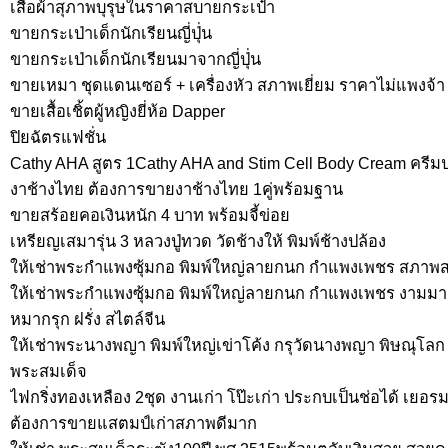
เสื้อผ้าสุภาพบุรุษในราคาสบายกระเป๋า
ขายกระเป่าเด็กนักเรียนญี่ปุ่่น
ขายกระเป่าเด็กนักเรียนมาจากญี่ปุ่่น
ขายเหมา ชุดแดนเซอร์ + เครื่องหัว สภาพเยี่ยม ราคาไม่แพงจ้า
ขายเสื้อเชิ้ตผู้หญิงยี่ห้อ Dapper
ปิยฉัตรแฟชั่น
Cathy AHA สูตร 1Cathy AHA and Stim Cell Body Cream ครีมป
งาช้างไทย ต้องการขายงาช้างไทย 1คู่พร้อมฐาน
ขายสร้อยคอเงินหนัก 4 บาท พร้อมจี้ข่อย
เหรียญเสมารุ่น 3 หลวงปู่ทวด วัดช้างให้ พิมพ์ช้างปล้อง
ให้เช่าพระกำแพงซุ้มกอ พิมพ์ใหญ่ลายกนก กำแพงเพชร สภาพส
ให้เช่าพระกำแพงซุ้มกอ พิมพ์ใหญ่ลายกนก กำแพงเพชร งามม
หมากรุก ฝรั่ง สไตล์จีน
ให้เช่าพระนางพญา พิมพ์ใหญ่เข่าโค้ง กรุวัดนางพญา พิษณุโล
พระสมเด็จ
ไฟกริ่งทองเหลือง 2ชุด งานเก่า โป๊ะเก่า ประกบเป็นช่อได้ เยอร
ต้องการขายแสตมป์เก่าสภาพดีมาก