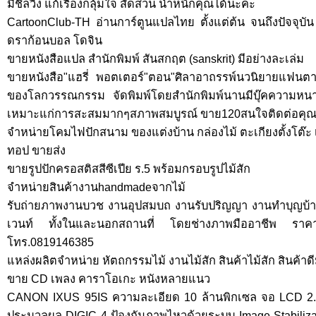
มีชิลวิ่ง แก้เรื่องกลุ้มใจ สัดส่วน น้ำหนักคุณได้นะคะ
CartoonClub-TH อ่านการ์ตูนแปลไทย ตั้งแต่ต้น จนถึงปัจจุบั
ดราก้อนบอล โดจิน
ขายหนังสือแปล สำนักพิมพ์ สันสกฤต (sanskrit) มีอย่างละเล่ม
ขายหนังสือ"แฮรี่ พอตเตอร์"ตอน"ศิลาอาถรรพ์นวนิยายแฟนตาซีเล
ของโลกวรรณกรรม จัดพิมพ์โดยสำนักพิมพ์นานมีบุ๊คความหนา
เหมาะแก่การสะสมมากๆสภาพสมบูรณ์ ขาย120สนใจติดต่อคุณ 
จำหน่ายโคมไฟปักสนาม ของแต่งบ้าน กล่องไม้ ตะเกียงตั้งโต๊ะ เ
ทอป ขายส่ง
ขายรูปปักครอสติสสีซีเปีย ร.5 พร้อมกรอบรูปไม้สัก
จำหน่ายสินค้างานhandmadeจากไม้
รับถ่ายภาพงานบวช งานอุปสมบถ งานรับปริญญา งานทำบุญบ้าน ง
เวนท์ ทั้งในและนอกสถานที่ โดยช่างภาพมืออาชีพ ราคา
โทร.0819146385
แหล่งผลิตจำหน่าย หัตถกรรมไม้ งานไม้สัก สินค้าไม้สัก สินค้าด
ขาย CD เพลง คาราโอเกะ หนังหลายแนว
CANON IXUS 95IS ความละเอียด 10 ล้านพิกเซล จอ LCD 2.5 น
ประมวลผล DIGIC 4 ป้องกันภาพไหวด้วยระบบ Image Stabiliz