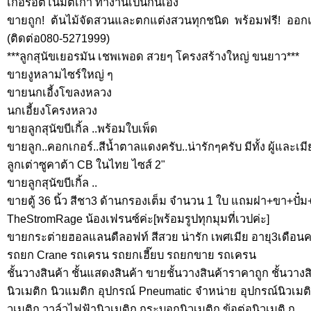
เกอร์อัตโนมัติเก่า ทำงานเป็นกันเอง
ขายถูก! ต้นไม้จัดสวนและตกแต่งสวนทุกชนิด พร้อมฟรี! อ
(ติดต่อ080-5271999)
***ลูกสุนัขเยอรมัน เชพเพอด สวยๆ โครงสร้างใหญ่ ขนยาว***
ขายงูหลามไซร์ใหญ่ ๆ
ขายนกเอี้งโขลงหลวง
นกเอี้ยงโครงหลวง
ขายลูกสุนัขบีเกิ้ล ..พร้อมใบเพ็ด
ขายลูก..คอกเกอร์..สีน้ำตาลแดงครับ..น่ารักๆครับ มีทั้ง ผู้และเม
ลูกเต่าซูคาต้า CB ในไทย ไซส์ 2"
ขายลูกสุนัขบีเกิ้ล ..
ขายตู้ 36 นิ้ว สีชา3 ด้านกรองเต็ม จำนวน 1 ใบ แถมฝา+ขา+ปั๋ม
TheStromRage น้องเฟรนซ์ค่ะ[พร้อมรูปทุกมุมที่เวปค่ะ]
ขายกระต่ายฮอลแลนดืลอฟท์ สีสวย น่ารัก เพศเมีย อายุ3เดือนคร
รถยก Crane รถเครน รถยกเฮี๊ยบ รถยกขาย รถเครน
ชั้นวางสินค้า ชั้นแสดงสินค้า ขายชั้นวางสินค้าราคาถูก ชั้นวา
นิวเมติก นิวแมติก อุปกรณ์ Pneumatic จำหน่าย อุปกรณ์นิวเมต
วเมติก,วาล์วไฟฟ้านิวเมติก,กระบอกนิวเมติก,ข้อต่อนิวเมติ ก