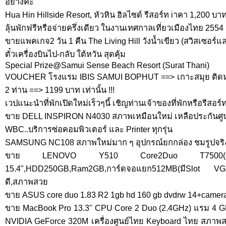
อย่างค่ะ
Hua Hin Hillside Resort, หัวหิน ฮิลไซด์ รีสอร์ท iาคา 1,200 บ
ลุ้นพักฟรีหรือจ่ายครึ่งเดียว ในงานเทศกาลเที่ยวเมืองไทย 2554
ขายแพคเกจ2 วัน 1 คืน The Living Hill วังน้ำเขียว (สวิสเซอร
ตั๋วเครื่องบินไป-กลับ ใต้หวัน สุดคุ้ม
Special Prize@Samui Sense Beach Resort (Surat Thani)
VOUCHER โรงแรม IBIS SAMUI BOPHUT ==> เกาะสมุย ติดหา
2 ท่าน ==> 1199 บาท เท่านั้น !!!
เวปแนะนำที่พักเปิดใหม่เร็วๆนี้ เชิญท่านเจ้าของที่พักหรือรีส
ขาย DELL INSPIRON N4030 สภาพเหมือนใหม่ เหลือประกันศูนย
WBC..บริการซ่อคอมพิวเตอร์ และ Printer ทุกรุ่น
SAMSUNG NC108 สภาพใหม่มาก ๆ อุปกรณ์ยกกล่อง ชมรูปจริ
ขาย LENOVO Y510 Core2Duo T7500(
15.4",HDD250GB,Ram2GB,การ์ดจอแยก512MB(มีSlot VGA)
ดี,สภาพสวย
ขาย ASUS core duo 1.83 R2 1gb hd 160 gb dvdrw 14+camer
ขาย MacBook Pro 13.3" CPU Core 2 Duo (2.4GHz) แรม 4
NVIDIA GeForce 320M เครื่องศูนย์ไทย Keyboard ไทย สภาพสว