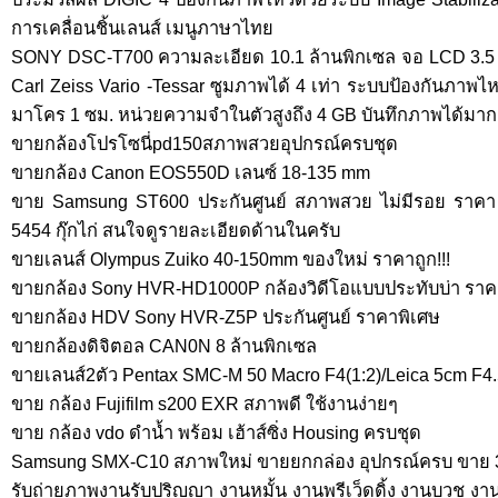
การเคลื่อนชิ้นเลนส์ เมนูภาษาไทย
SONY DSC-T700 ความละเอียด 10.1 ล้านพิกเซล จอ LCD 3.5 นิ
Carl Zeiss Vario -Tessar ซูมภาพได้ 4 เท่า ระบบป้องกันภา
มาโคร 1 ซม. หน่วยความจำในตัวสูงถึง 4 GB บันทึกภาพได้ม
ขายกล้องโปรโซนี่pd150สภาพสวยอุปกรณ์ครบชุด
ขายกล้อง Canon EOS550D เลนซ์ 18-135 mm
ขาย Samsung ST600 ประกันศูนย์ สภาพสวย ไม่มีรอย ราค
5454 กุ๊กไก่ สนใจดูรายละเอียดด้านในครับ
ขายเลนส์ Olympus Zuiko 40-150mm ของใหม่ ราคาถูก!!!
ขายกล้อง Sony HVR-HD1000P กล้องวิดีโอแบบประทับบ่า ราค
ขายกล้อง HDV Sony HVR-Z5P ประกันศูนย์ ราคาพิเศษ
ขายกล้องดิจิตอล CAN0N 8 ล้านพิกเซล
ขายเลนส์2ตัว Pentax SMC-M 50 Macro F4(1:2)/Leica 5cm F4
ขาย กล้อง Fujifilm s200 EXR สภาพดี ใช้งานง่ายๆ
ขาย กล้อง vdo ดำน้ำ พร้อม เฮ้าส์ซิ่ง Housing ครบชุด
Samsung SMX-C10 สภาพใหม่ ขายยกกล่อง อุปกรณ์ครบ ขาย 3,
รับถ่ายภาพงานรับปริญญา งานหมั้น งานพรีเว็ดดิ้ง งานบวช ง