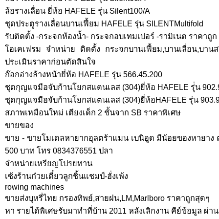
ล้อรางเลื่อน ยี่ห้อ HAFELE รุ่น Silent100/A
ชุดประตูรางเลื่อนบานเฟี้ยม HAFELE รุ่น SILENTMultifold
รับติดตั้ง -กระจกห้องน้ำ- กระจกอบเทมเปอร์ -รามิเนต ราคาถูก
โอเคเฟรม จำหน่าย ติดตั้ง กระจกบานเฟี้ยม,บานเลื่อน,บานสวิง
ประเมินราคาก่อนตัดสินใจ
ก๊อกอ่างล้างหน้ายี่ห้อ HAFELE รุ่น 566.45.200
ชุดกุญแจมือจับก้านโยกสแตนเลส (304)ยี่ห้อ HAFELE รุุ่่น 902
ชุดกุญแจมือจับก้านโยกสแตนเลส (304)ยี่ห้อHAFELE รุ่น 903.
สภาพเหมือนใหม่ เตียงเด็ก 2 ชั้นจาก SB ราคาพิเศษ
ขายของ
ขาย - ขายโมเดลหายากอุลตร้าแมน เบนิอูด มีน้อยของหายาง ตา
500 บาท โทร 0834376551 ปลา
จำหน่ายเหรียญโปรยทาน
เซ้งร้านก๋วยเตี๋ยวลูกชิ้นแชมป์-ฮั่งเพ้ง
rowing machines
ขายส่งบุหรี่ไทย กรองทิพย์,สายฝน,LM,Marlboro ราคาถูกสุดๆ
หา รายได้พิเศษรับมาทำที่บ้าน 2011 หลังเลิกงาน คีย์ข้อมูล ผ่านเน็