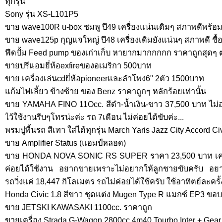
ทุกรุ่น
Sony รุ่น XS-L101P5
ขาย wave100R u-box ชมพู ปี49 เครื่องแน่นเดิมๆ สภาพดีพร้อ
ขาย wave125p กุญแจใหญ่ ปี48 เครื่องเดิมยังแน่นๆ สภาพดี ชื
ฟีดปั้ม Feed pump ของเก่าเก็บ หายากมากกกกก ราคาถูกสุดๆ 
ขายปรีแอมยี่ห้อexfireของอเมริกา 500บาท
ขาย เครื่องเล่นcdยี่ห้อpioneerและลำโพง6" 2ตัว 1500บาท
แก้มไฟเลี้ยว ข้างซ้าย ของ Benz ราคาถูกๆ หลักร้อยเท่านั้น
ขาย YAMAHA FINO 11Occ. สีดำ-น้ำเงิน-ขาว 37,500 บาท ไม่อ
ไว้ใช้งานรีบๆโทรน่ะค่ะ รถ 7เดือน ไม่ค่อยได้ขับค่ะ...
พรมปูพี้นรถ สีเทา ใส่ได้ทุกรุ่น March Yaris Jazz City Accord Ci
ขาย Amplifier Status (แอมป์หลอด)
ขาย HONDA NOVA SONIC RS SUPER ราคา 23,500 บาท เครื่
ค่อยได้ใช้งาน อยากขายเพราะไม่อยากให้ลูกชายขับครับ อยาก
รถวิ่งแค่ 18,447 กิโลเมตร รถไม่ค่อยได้ใช้ครับ ใช้อาทิตย์ละครั้
Honda Civic 1.8 สีขาว ชุดแต่ง Mugen Type R แมกซ์ EP3 ขอบ
ขาย JETSKI KAWASAKI 1100cc. ราคาถูก
ขายเครื่อง Strada G-Wagon 2800cc 4m40 Tourbo Inter + Gea