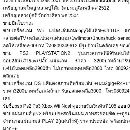
ให้เช่า พระสมเด็จระฆัง100ปี พศ.2515พร้อมตลับเงินสวย สวยดูง
เหรียญกลมใหญ่ หลวงปู่โต๊ะ วัดประดู่ฉิมพลี พศ 2512
เหรียญหลวงปู่ศรี วัดอ่างศิลา พศ 2504
ขายปืนโบราณ
ขายเครื่องเกม Wii แปลงเล่นเกมcopyได้แล้วFw4.1US สภาพ
+สายต่อTV+หม้อแปลง+แผ่นเกม+1wiimote+1nunshuck+senso
ลดให้เหลือ5500บาท โท0809249612 มีรูปด้านในคลิกเลย ของยัง
ขาย PS2 PLAYSTATION2 รุ่นบางสภาพดี99%เล่นไ
จอย2อัน+สายav+ปลั้ก+แผ่นเกม ราคา 3200บาทถ้ามารับเ
แค่1อันลดเหลือ2900ถ้า ไม่เอาจอยลดเหลือ2800 โทร 0809249
คลิกเลย
ขายเครื่องเกม DS Lสีแดงสภาพดีพร้อมเล่น +เมม2gig+R4+ป
ราคา3200บาทพร้อมส่งถ้ามารับเองลดเหลือ3000 โทร0809249
เลย
รับซื้อpsp Ps2 Ps3 Xbox Wii Ndsl คุยง่ายรับเงินทันที105 ออย
ขายแผ่นเกมส์ ps 2 พร้อมปก+สกรีนแผ่น ภาพสวยคมชัด ++ถูก
จำหน่ายแผ่นเกมส์ PLAY 2(แผ่นไรท์) ราคาประหยัด พร้อมปก
มาก++