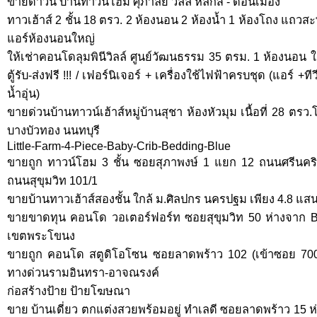
ขายดาวน์ บ้านทาวน์โฮม ศุภาลัย วิลล์ หลักสี่ - ดอนเมือง
ทาวเฮ้าส์ 2 ชั้น 18 ตรว. 2 ห้องนอน 2 ห้องน้ำ 1 ห้องโถง แ
แอร์ห้องนอนใหญ่
ให้เช่าคอนโดลุมพินีวิลล์ ศูนย์วัฒนธรรม 35 ตรม. 1 ห้องนอน 
ตู้รับ-ส่งฟรี !!! / เฟอร์นิเจอร์ + เครื่องใช้ไฟฟ้าครบชุด (แอร์ +ท
น้ำอุ่น)
ขายด่วนบ้านทาวน์เฮ้าส์หมู่บ้านสุชา ห้องหัวมุม เนื้อที่ 28 ต
บางบัวทอง นนทบุรี
Little-Farm-4-Piece-Baby-Crib-Bedding-Blue
ขายถูก ทาวน์โฮม 3 ชั้น ซอยสุภาพงษ์ 1 แยก 12 ถนนศรีนคริ
ถนนสุขุมวิท 101/1
ขายบ้านทาวเฮ้าส์สองชั้น ใกล้ ม.ศิลปกร นครปฐม เพียง 4.8 แสน
ขายขาดทุน คอนโด วอเตอร์ฟอร์ท ซอยสุขุมวิท 50 ห่างจาก
เขตพระโขนง
ขายถูก คอนโด สตูดิโอโซน ซอยลาดพร้าว 102 (เข้าซอย 700 
ทางด่วนรามอินทรา-อาจณรงค์
ก่อสร้างป้าย ป้ายโฆษณา
ขาย บ้านเดี่ยว ตกแต่งสวยพร้อมอยู่ ทำเลดี ซอยลาดพร้าว 15