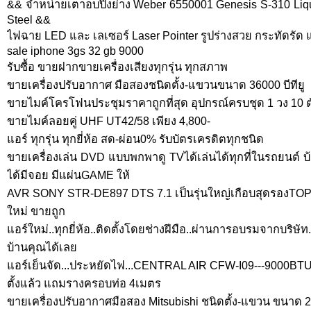
&& จำหน่ายเตาอบปิ่งย่าง Weber 6550001 Genesis S-310 Liqui
Steel &&
ไฟฉาย LED และ เลเซอร์ Laser Pointer รูปร่างสวย กระทัดรัด 
sale iphone 3gs 32 gb 9000
รับซื้อ ขายฝากขายเครื่องเสียงทุกรุ่น ทุกสภาพ
ขายเครื่องปรับอากาศ มือสองชนิดตั้ง-แขวนขนาด 36000 บีทียู
ขายไมค์โครโฟนประชุมราคาถูกที่สุด อุปกรณ์ครบชุด 1 วง 10 ต
ขายไมค์ลอยคู่ UHF UT42/58 เพียง 4,800-
แอร์ ทุกรุ่น ทุกยี่ห้อ สด-ผ่อน0% รับบัตรเครดิตทุกชนิด
ขายเครื่องเล่น DVD แบบพกพาดู TVได้เล่นได้ทุกที่ในรถยนต์ บ้า
ได้มีจอย มีแผ่นGAME ให้
AVR SONY STR-DE897 DTS 7.1 เป็นรุ่นใหญ่เกือบสุดรองTOP
ใหม่ ขายถูก
แอร์ใหม่..ทุกยี่ห้อ..ติดตั้งโดยช่างฝีมือ..ผ่านการอบรมจากบริษั
บ้านคุณได้เลย
แอร์เย็นจัด...ประหยัดไฟ...CENTRAL AIR CFW-I09---9000BTU
ตั้งแล้ว แถมรางครอบท่อ 4เมตร
ขายเครื่องปรับอากาศมือสอง Mitsubishi ชนิดตั้ง-แขวน ขนาด 24