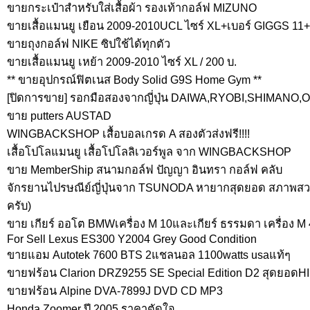
ขายกระเป๋าสำหรับใส่เสื้อผ้า รองเท้ากอล์ฟ MIZUNO
ขายเสื้อแมนยู เยือน 2009-2010UCL ไซร์ XL+เบอร์ GIGGS 11+
ขายถุงกอล์ฟ NIKE ซิปใช้ได้ทุกตัว
ขายเสื้อแมนยู เหย้า 2009-2010 ไซร์ XL / 200 บ.
** ขายอุปกรณ์ฟิตเนส Body Solid G9S Home Gym **
[ปิดการขาย] รอกมือสองจากญี่ปุ่น DAIWA,RYOBI,SHIMANO,OLYM
ขาย putters AUSTAD
WINGBACKSHOP เสื้อบอลเกรด A สองตัวส่งฟรี!!!!
เสื้อโปโลแมนยู เสื้อโปโลลิเวอร์พูล จาก WINGBACKSHOP
ขาย MemberShip สนามกอล์ฟ ปัญญา อินทรา กอล์ฟ คลับ
จักรยานไปรษณีย์ญี่ปุ่นจาก TSUNODA หายากสุดยอด สภาพสวย
ครับ)
ขาย เกียร์ ออโต BMWเครื่อง M 10และเกียร์ ธรรมดา เครื่อง M
For Sell Lexus ES300 Y2004 Grey Good Condition
ขายแอม Autotek 7600 BTS 2แชลนอล 1100watts usaแท้ๆ
ขายฟร้อน Clarion DRZ9255 SE Special Edition D2 สุดยอดHI
ขายฟร้อน Alpine DVA-7899J DVD CD MP3
Honda Zoomer ปี 2005 ราคาตัดใจ