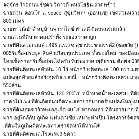
จตุจักร ใกล้ถนน รัชดา-วิภาวดี-พหลโยธิน-ลาดพร้าว
ขายด่วน คอนโด a space สุขุมวิท77 (อ่อนนุช) เขตสวนหลว
800 เมตร
ขายทาวน์เฮ้าส์ หมู่บ้านพาราไดซ์ ทำเลดี ติดถนนร่มเกล้า
ขายด่วนที่ดิน หาดแม่รำพึง ระยอง ราคาถูก
ขายที่ดินสวยถมแล้ว 495 ต.ร.ว ซ.สุขาประชาสรรค์2 (ซอยวัดกู้)
005รับซื้อ-ประมูล สินค้าเกือบทุกประเภท ทั้งของใหม่ ของม
โทรเช็คราคารับซื้อก่อนได้ครับ รับรองราคายุติธรรม ติดต่อ 0
ขายที่ดินติดทะเลหัวหิน 10 ไร่ หน้ากว้างติดทะเล 100 กว่าเมต
แปลงสุดท้ายแล้วจริงๆครับแปลงนี้ หน้ากว้างติดทะเลส
550ล้าน
ขายที่ดินติดทะเลหัวหิน 120-200ไร่ หน้าหาดน้ำทะเลสวย ที่
ราคาไม่แพง ที่ดินติดถนนติดทะเลหายากมากครับแปลงใหญ่แบบ
ขายที่ดินบนเขาวิวทะเลภูเก็ต 40 ไร่ หาดกมลา ที่ดินสวยมาก ที่
มาก อยู่ใกล้กับ ภูเก็ต แฟนตาเซีย เหมาะทำเป็น โครงการจัดสร
,ที่ดินในภูเก็ตติดทะเลทางเราจัดหาให้ท่านได้
ขายที่ดินติดทะเล,โรงแรม3-5ดาว ชะอำ,