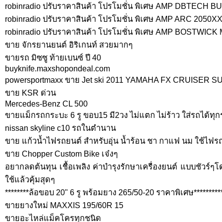
robinradio ปรับราคาสินค้า โปรโมชั่น พิเศษ AMP DBTECH B
robinradio ปรับราคาสินค้า โปรโมชั่น พิเศษ AMP ARC 2050X
robinradio ปรับราคาสินค้า โปรโมชั่น พิเศษ AMP BOSTWICK
ขาย จักรยานยนต์ อิริเกนท์ สวยมากๆ
ขายรถ มิซซู ท้ายเบนซ์ ปี 40
buyknife.maxshopondeal.com
powersportmaxx ขาย Jet ski 2011 YAMAHA FX CRUISER
ขาย KSR ด่วน
Mercedes-Benz CL 500
ขายแม็กรถกระบะ 6 รู ขอบ15 มี2วง ไม่แตก ไม่ร้าว ใส่รถได้ทุ
nissan skyline c10 รถในตำนาน
ขาย แก้วน้ำไฟรถยนต์ สำหรับอุ่น น้ำร้อน ชา กาแฟ นม ใช้ไฟรถย
ขาย Chopper Custom Bike เจ๋งๆ
อยากลดต้นทุน เชื้อเพลิง ค่าบำรุงรักษาเครื่องยนต์ แบบชัวร์ๆโ
ใช้แล้วคุ้มสุดๆ
********ล้อขอบ 20" 6 รู พร้อมยาง 265/50-20 ราคาพิเศษ**********
ขายยางใหม่ MAXXIS 195/60R 15
ขายอะไหล่แม็คโครทุกชนิด