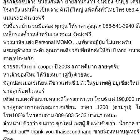
สุรกิจรถรับจ้าง ขนส่งสินค้า ย้ายสำนักงาน ขนของ ขนบูธ เครื
โรงกลึง แผ่นพื้น เข็มเจาะ ต้นไม้ใหญ่ แพ้คกิ้งทั่วไทยโทร 089-
แม่แรง 2 ต้น ส่งฟรี
รับซื้อรถบ้าน รถมือสอง ทุกรุ่น ให้ราคาสูงสุดๆ 086-541-3940 อ
เหล็กรองค้ำรถสำหรับเวลาซ่อม จัดส่งฟรี
พวงมาลัยแต่ง Personal MOMO ... แท้จากญี่ปุ่น ไม่แพงครับ
แชมพูล้างรถ ระดับคุณภาพเดียวกับที่ผลิตส่งให้กับ Brand ขนา
ราคาประหยัด
ขายรถเก๋ง mini cooper ปี 2003 สภาพดีมาก สวยๆครับ
หาเจ้าของใหม่ ให้น้องหมา (คู่นี้) ด้วยคะ..
มีลูกปอมเมอเรเนี่ยน สีขาวแฟนซี 1 ตัวในรูป เพศผู้ อยู่เชียงใหม่
ขายลูกร็อตไวเลอร์
เซ้งด่วนแผงค้าสนามหลวง2โครงการแรก โซน6 แค่ 190,000 เท่
ขายลูกลาบราดอร์ผสมอาเซเชี่ยน ราคา 1200 (ตามรูป) โ
โรค100% โทรสอบถาม 089-683-5433 บางนา กทม๐
จำหน่าย ชิวาว่า ขนยาว ชุดใหม่ เพศผู้ สี แฟนซี ขาว - น้ำตาล 
**sold out** thank you thaisecondhand ขายน้องหมาบลูเทอร์เรี
ซู๊ดด