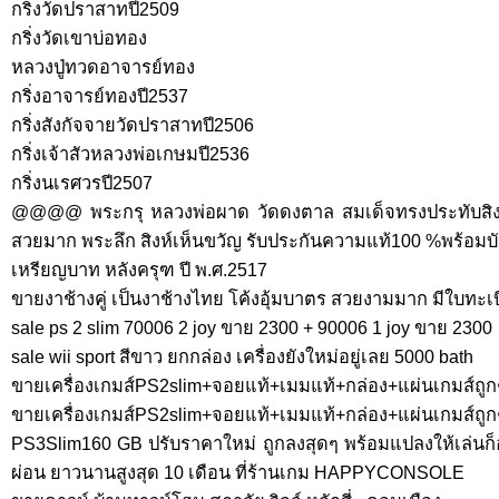
กริ่งวัดปราสาทปี2509
กริ่งวัดเขาบ่อทอง
หลวงปู่ทวดอาจารย์ทอง
กริ่งอาจารย์ทองปี2537
กริ่งสังกัจจายวัดปราสาทปี2506
กริ่งเจ้าสัวหลวงพ่อเกษมปี2536
กริ่งนเรศวรปี2507
@@@@ พระกรุ หลวงพ่อผาด วัดดงตาล สมเด็จทรงประทับสิงห
สวยมาก พระลึก สิงห์เห็นขวัญ รับประกันความแท้100 %พร้
เหรียญบาท หลังครุฑ ปี พ.ศ.2517
ขายงาช้างคู่ เป็นงาช้างไทย โค้งอุ้มบาตร สวยงามมาก มีใบทะเบ
sale ps 2 slim 70006 2 joy ขาย 2300 + 90006 1 joy ขาย 2300
sale wii sport สีขาว ยกกล่อง เครื่องยังใหม่อยู่เลย 5000 bath
ขายเครื่องเกมส์PS2slim+จอยแท้+เมมแท้+กล่อง+แผ่นเกมส์ถู
ขายเครื่องเกมส์PS2slim+จอยแท้+เมมแท้+กล่อง+แผ่นเกมส์ถู
PS3Slim160 GB ปรับราคาใหม่ ถูกลงสุดๆ พร้อมแปลงให้เล่นก็อ
ผ่อน ยาวนานสูงสุด 10 เดือน ที่ร้านเกม HAPPYCONSOLE