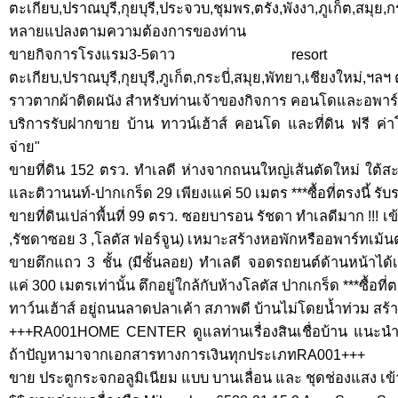
ตะเกียบ,ปราณบุรี,กุยบุรี,ประจวบ,ชุมพร,ตรัง,พังงา,ภูเก็ต,ส
หลายแปลงตามความต้องการของท่าน
ขายกิจการโรงแรม3-5ดาว resort ชะอำ,
ตะเกียบ,ปราณบุรี,กุยบุรี,ภูเก็ต,กระบี่,สมุย,พัทยา,เชียงใหม่
ราวตากผ้าติดผนัง สำหรับท่านเจ้าของกิจการ คอนโดและอพาร์
บริการรับฝากขาย บ้าน ทาวน์เฮ้าส์ คอนโด และที่ดิน ฟรี ค่า
จ่าย"
ขายที่ดิน 152 ตรว. ทำเลดี ห่างจากถนนใหญ่เส้นตัดใหม่ ใต
และติวานนท์-ปากเกร็ด 29 เพียงเแค่ 50 เมตร ***ซื้อที่ตรงนี้ รั
ขายที่ดินเปล่าพื้นที่ 99 ตรว. ซอยบารอน รัชดา ทำเลดีมาก !!! เ
,รัชดาซอย 3 ,โลตัส ฟอร์จูน) เหมาะสร้างหอพักหรืออพาร์ทเม้นต
ขายตึกแถว 3 ชั้น (มีชั้นลอย) ทำเลดี จอดรถยนต์ด้านหน้าได
แค่ 300 เมตรเท่านั้น ตึกอยู่ใกล้กับห้างโลตัส ปากเกร็ด ***ซื้อที่
ทาว์นเฮ้าส์ อยู่ถนนลาดปลาเค้า สภาพดี บ้านไม่โดยน้ำท่วม สร้างเต
+++RA001HOME CENTER ดูแลท่านเรื่องสินเชื่อบ้าน แนะนำท
ถ้าปัญหามาจากเอกสารทางการเงินทุกประเภทRA001+++
ขาย ประตูกระจกอลูมิเนียม แบบ บานเลื่อน และ ชุดช่องแสง เข้