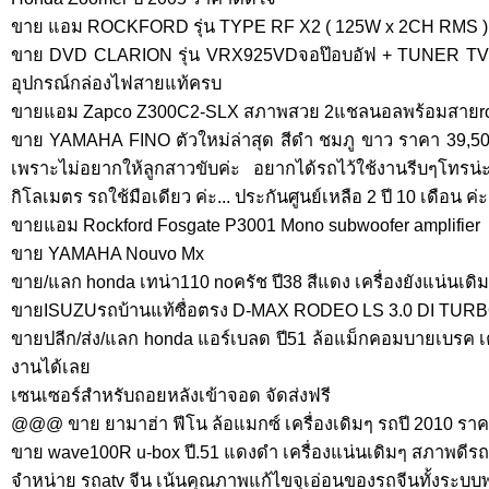
ขาย แอม ROCKFORD รุ่น TYPE RF X2 ( 125W x 2CH RMS 
ขาย DVD CLARION รุ่น VRX925VDจอป๊อบอัฟ + TUNER TV
อุปกรณ์กล่องไฟสายแท้ครบ
ขายแอม Zapco Z300C2-SLX สภาพสวย 2แชลนอลพร้อมสายrc
ขาย YAMAHA FINO ตัวใหม่ล่าสุด สีดำ ชมภู ขาว ราคา 39,5
เพราะไม่อยากให้ลูกสาวขับค่ะ อยากได้รถไว้ใช้งานรีบๆโทรน่ะ
กิโลเมตร รถใช้มือเดียว ค่ะ... ประกันศูนย์เหลือ 2 ปี 10 เดือน ค่ะ.
ขายแอม Rockford Fosgate P3001 Mono subwoofer amplifier
ขาย YAMAHA Nouvo Mx
ขาย/แลก honda เทน่า110 noครัช ปี38 สีแดง เครื่องยังแน่นเด
ขายISUZUรถบ้านแท้ซื่อตรง D-MAX RODEO LS 3.0 DI TURB
ขายปลีก/ส่ง/แลก honda แอร์เบลด ปี51 ล้อแม็กคอมบายเบรค เค
งานได้เลย
เซนเซอร์สำหรับถอยหลังเข้าจอด จัดส่งฟรี
@@@ ขาย ยามาฮ่า ฟีโน ล้อแมกซ์ เครื่องเดิมๆ รถปี 2010 
ขาย wave100R u-box ปี.51 แดงดำ เครื่องแน่นเดิมๆ สภาพดีรถ
จำหน่าย รถatv จีน เน้นคุณภาพแก้ไขจุเอ่อนของรถจีนทั้งระบบ