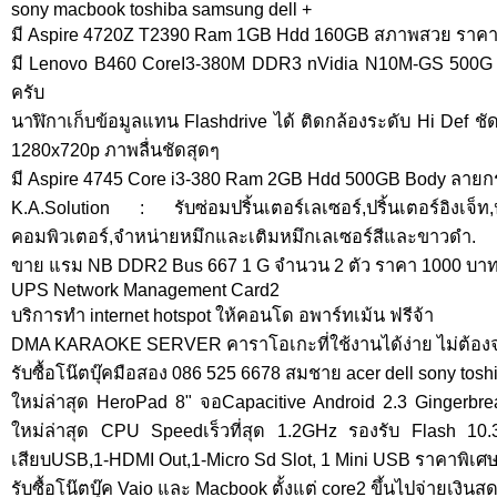
sony macbook toshiba samsung dell +
มี Aspire 4720Z T2390 Ram 1GB Hdd 160GB สภาพสวย ราคา
มี Lenovo B460 CoreI3-380M DDR3 nVidia N10M-GS 500G
ครับ
นาฬิกาเก็บข้อมูลแทน Flashdrive ได้ ติดกล้องระดับ Hi Def ช
1280x720p ภาพลื่นชัดสุดๆ
มี Aspire 4745 Core i3-380 Ram 2GB Hdd 500GB Body ลายก
K.A.Solution : รับซ่อมปริ้นเตอร์เลเซอร์,ปริ้นเตอร์อิงเจ
คอมพิวเตอร์,จำหน่ายหมึกและเติมหมึกเลเซอร์สีและขาวดำ.
ขาย แรม NB DDR2 Bus 667 1 G จำนวน 2 ตัว ราคา 1000 บา
UPS Network Management Card2
บริการทำ internet hotspot ให้คอนโด อพาร์ทเม้น ฟรีจ้า
DMA KARAOKE SERVER คาราโอเกะที่ใช้งานได้ง่าย ไม่ต้องจ
รับซื้อโน๊ตบุ๊คมือสอง 086 525 6678 สมชาย acer dell sony toshi
ใหม่ล่าสุด HeroPad 8" จอCapacitive Android 2.3 Ginger
ใหม่ล่าสุด CPU Speedเร็วที่สุด 1.2GHz รองรับ Flash 10.3
เสียบUSB,1-HDMI Out,1-Micro Sd Slot, 1 Mini USB ราคาพิเศ
รับซื้อโน๊ตบุ๊ค Vaio และ Macbook ตั้งแต่ core2 ขึ้นไปจ่ายเงินสด