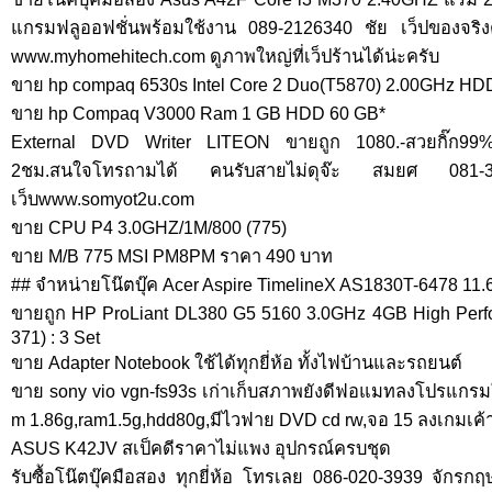
แกรมฟลูออฟชั่นพร้อมใช้งาน 089-2126340 ชัย เว็ปของจริงต้
www.myhomehitech.com ดูภาพใหญ่ที่เว็ปร้านได้น่ะครับ
ขาย hp compaq 6530s Intel Core 2 Duo(T5870) 2.00GHz H
ขาย hp Compaq V3000 Ram 1 GB HDD 60 GB*
External DVD Writer LITEON ขายถูก 1080.-สวยกิ๊ก99% 
2ชม.สนใจโทรถามได้ คนรับสายไม่ดุจ๊ะ สมยศ 081-3358
เว็บwww.somyot2u.com
ขาย CPU P4 3.0GHZ/1M/800 (775)
ขาย M/B 775 MSI PM8PM ราคา 490 บาท
## จำหน่ายโน๊ตบุ๊ค Acer Aspire TimelineX AS1830T-6478 11.6
ขายถูก HP ProLiant DL380 G5 5160 3.0GHz 4GB High Perf
371) : 3 Set
ขาย Adapter Notebook ใช้ได้ทุกยี่ห้อ ทั้งไฟบ้านและรถยนต์
ขาย sony vio vgn-fs93s เก่าเก็บสภาพยังดีฟอแมทลงโปรแกรมให
m 1.86g,ram1.5g,hdd80g,มีไวฟาย DVD cd rw,จอ 15 ลงเกมเค้าเต
ASUS K42JV สเป็คดีราคาไม่แพง อุปกรณ์ครบชุด
รับซื้อโน๊ตบุ๊คมือสอง ทุกยี่ห้อ โทรเลย 086-020-3939 จักรกฤษ