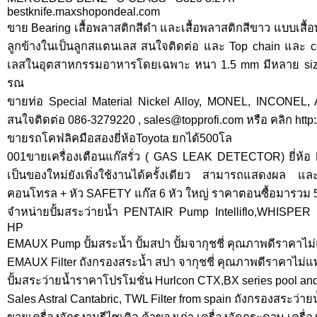
bestknife.maxshopondeal.com
ขาย Bearing เสื้อพลาสติกสีดำ และเสื้อพลาสติกสีขาว แบบเสื้
ลูกข้างในเป็นลูกสแตนเลส สนใจติดต่อ และ Top chain และ 
เลสในอุตสาหกรรมอาหารโดยเฉพาะ หนา 1.5 mm มีหลาย size ใ
รณ
ขายท่อ Special Material Nickel Alloy, MONEL, INCONEL,
สนใจติดต่อ 086-3279220 ,
sales@topprofi.com
หรือ คลิก http
ขายรถโคฟลิคมือสองยี่ห้อToyota ยกได้500โล
001ขายเครื่องเตือนแก๊สรั่ว ( GAS LEAK DETECTOR) ยี่ห
เป็นของใหม่ยังเพิ่งใช้งานได้ครั้งเดียว สามารถแสดงผล แล
คอนโทรล + หัว SAFETY แก๊ส 6 หัว ใหญ่ ราคาตอนซื้อมารวม
จำหน่ายปั้มสระว่ายน้ำ PENTAIR Pump Intelliflo,WHISPER 
HP
EMAUX Pump ปั้มสระน้ำ ปั้มสปา ปั้มจากุชชี่ คุณภาพดีราคาไม่แ
EMAUX Filter ถังกรองสระน้ำ สปา จากุชชี่ คุณภาพดีราคาไม่แ
ปั้มสระว่ายน้ำราคาโปรโมชั่น Hurlcon CTX,BX series pool a
Sales Astral Cantabric, TWL Filter from spain ถังกรองสระว่า