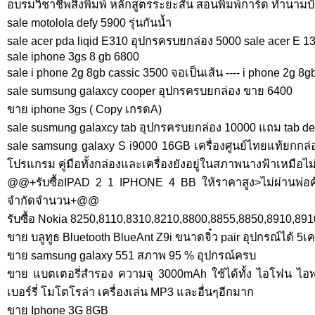
อบรมวิชาชีพสิ่งพิมพ์ หลักสูตรระยะสั้น สอนพิมพ์การ์ด ทำนามบั
sale motolola defy 5900 รุ่นกันน้ำ
sale acer pda liqid E310 อุปกรครบยกล่อง 5000 sale acer E 
sale iphone 3gs 8 gb 6800
sale i phone 2g 8gb cassic 3500 จอเป็นเส้น ---- i phone 2g 8g
sale sumsung galaxcy cooper อุปกรครบยกล่อง ขาย 6400
ขาย iphone 3gs ( Copy เกรดA)
sale susmung galaxcy tab อุปกรครบยกล่อง 10000 แถม tab de
sale samsung galaxy S i9000 16GB เครื่องศูนย์ไทยแท้ยกกล่อ
โปรแกรม คู่มือทั้งกล่องและเครื่องยังอยู่ในสภาพนางฟ้าเหมือไ
@@+รับซื้อIPAD 2 1 IPHONE 4 BB ให้ราคาสูง>ไม่ผ่านพ่
จำกัดจำนวน+@@
รับซื้อ Nokia 8250,8110,8310,8210,8800,8855,8850,8910,8910
ขาย บลูทูธ Bluetooth BlueAnt Z9i ขนาดจิ๋ว pair อุปกรณ์ได้ 5เ
ขาย samsung galaxy 551 สภาพ 95 % อุปกรณ์ครบ
ขาย แบตเตอรี่สำรอง ความจุ 3000mAh ใช้ได้ทั้ง ไอโฟน ไอพ
เบอร์รี่ โมโตโรล่า เครื่องเล่น MP3 และอื่นๆอีกมาก
ขาย Iphone 3G 8GB