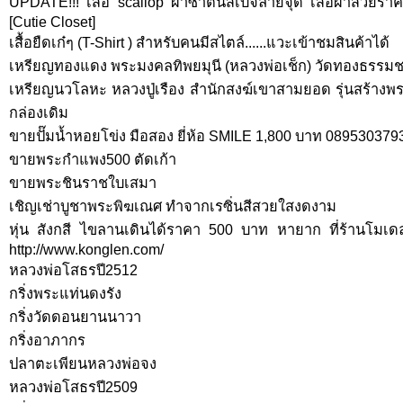
UPDATE!!! เสื้อ scallop ผ้าซาตินสีเบจลายจุด เสื้อผ้าสวย
[Cutie Closet]
เสื้อยืดเก๋ๆ (T-Shirt ) สำหรับคนมีสไตล์......แวะเข้าชมสินค้าได้
เหรียญทองแดง พระมงคลทิพยมุนี (หลวงพ่อเช็ก) วัดทองธรรมชาติ
เหรียญนวโลหะ หลวงปู่เรือง สำนักสงฆ์เขาสามยอด รุ่นสร้างพ
กล่องเดิม
ขายปั๊มน้ำหอยโข่ง มือสอง ยี่ห้อ SMILE 1,800 บาท 089530379
ขายพระกำแพง500 ตัดเก้า
ขายพระชินราชใบเสมา
เชิญเช่าบูชาพระพิฆเณศ ทำจากเรซิ่นสีสวยใสงดงาม
หุ่น สังกสี ไขลานเดินได้ราคา 500 บาท หายาก ที่ร้านโ
http://www.konglen.com/
หลวงพ่อโสธรปี2512
กริ่งพระแท่นดงรัง
กริ่งวัดดอนยานนาวา
กริ่งอาภากร
ปลาตะเพียนหลวงพ่อจง
หลวงพ่อโสธรปี2509