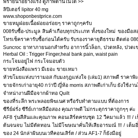
พรายน้ำอย่างแรง ดูภาพด้านในได้ >>
ลิปิเตอร์ lipitor 40 mg
www.shoponbestprice.com
ขายหมูฝอยเนื้อฝอยอร่อยๆ ราคาถูกๆครับ
008รับซื้อ-ประมูล สินค้าเกือบทุกประเภท ทั้งของใหม่ ของม
โทรเช็คราคารับซื้อก่อนได้ครับ รับรองราคายุติธรรม ติดต่อ 0
Suncroc ยาทาภายนอกสำหรับ อาการนิ้วล็อก, ปวดหลัง, ปวดเข
Herbal Oil : Trigger Finger,heal bank pain, waist pain
กระโจมอยู่ไฟ กระโจมอบตัว
ขายหนังสือแพรว มีเยอะ ขายเหมา
หัวขโมยแห่งบารามอส กับมงกุฎแห่งใจ (เล่ม1) สภาพดี ราคาพิเศ
ขายจักรเก่าอายุ40 กว่าปี ญี่ห้อ morris สภาพดีเก่าเก็บ ยังใช้
จำหน่างานฝีมือจากผ้าทอ Quilt
ของที่ระลึก พระพลอยพิฆเนศ หรือรับทำตามแบบ ที่ต้องการ
ซีรีย์ฝรั่ง ซีรีย์เกาหลีมือสอง คุณภาพดี ไม่กระตุกราคาถูกๆๆ ค่ะ
AF8 รุ่นสีสันและคุณภาพ คอนเสิร์ตครบชุด 12 วีคมาแล้ว !!! / เ
ต้นจนจบ ไม่มีตัดทอน ไม่มีโฆษณาคั่นให้เสียอารมณ์ !!! / เต็มอ
ของ 24 นักล่าฝันบนเวทีคอนเสิร์ต / ส่วน AF1-7 ก็ยังมีอยู่