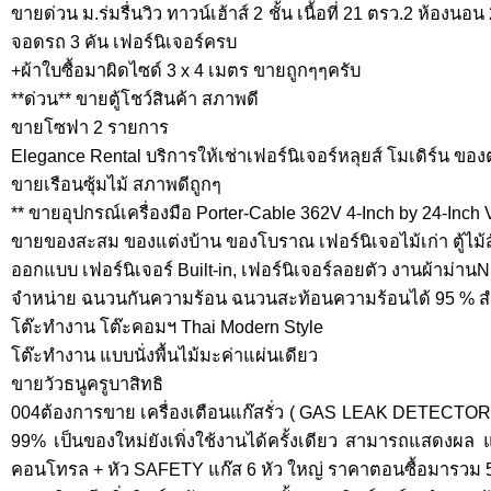
ขายด่วน ม.ร่มรื่นวิว ทาวน์เฮ้าส์ 2 ชั้น เนื้อที่ 21 ตรว.2 ห้องนอน 
จอดรถ 3 คัน เฟอร์นิเจอร์ครบ
+ผ้าใบซื้อมาผิดไซด์ 3 x 4 เมตร ขายถูกๆๆครับ
**ด่วน** ขายตู้โชว์สินค้า สภาพดี
ขายโซฟา 2 รายการ
Elegance Rental บริการให้เช่าเฟอร์นิเจอร์หลุยส์ โมเดิร์น ขอ
ขายเรือนซุ้มไม้ สภาพดีถูกๆ
** ขายอุปกรณ์เครื่องมือ Porter-Cable 362V 4-Inch by 24-Inch 
ขายของสะสม ของแต่งบ้าน ของโบราณ เฟอร์นิเจอไม้เก่า ตู้ไม้ส
ออกแบบ เฟอร์นิเจอร์ Built-in, เฟอร์นิเจอร์ลอยตัว งานผ้าม่านN
จำหน่าย ฉนวนกันความร้อน ฉนวนสะท้อนความร้อนได้ 95 % สำ
โต๊ะทำงาน โต๊ะคอมฯ Thai Modern Style
โต๊ะทำงาน แบบนั่งพื้นไม้มะค่าแผ่นเดียว
ขายวัวธนูครูบาสิทธิ
004ต้องการขาย เครื่องเตือนแก๊สรั่ว ( GAS LEAK DETECTOR)
99% เป็นของใหม่ยังเพิ่งใช้งานได้ครั้งเดียว สามารถแสดงผล แ
คอนโทรล + หัว SAFETY แก๊ส 6 หัว ใหญ่ ราคาตอนซื้อมารวม