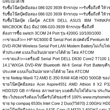
แทบไม่ได้ใช้
รับซื้อโน๊ตบุ๊คมือสอง 086 020 3939 จักรกฤษ >>รับซื้อถึงที่ ให้
รับซื้อโน๊ตบุ๊คมือสอง 086 020 3939 จักรกฤษ >>รับซื้อถึงที่ ให
รับซื้อโน๊ตบุ๊ค เน็ตบุ็ค ACER DELL ASUS IBM TH
MACBOOK มือ1 มือ2 086-020-3939 จักรกฤษ ซื้อถึงที่
ต้องการซื้อ switch 3COM 24 Port รุ่น 4200G 10/100/1000
==ขายแล้ว== HP NC6000 มี Serial Port สเปคดังนี้ Pentium
DVD-ROM Wireless Serial Port LAN Modem Batteryไม่เก็บไฟแ
ทั่วประเทศ แบบเก็บเงินปลายทางได้ด้วย โดย ATCOM
==ขายแล้ว==เครื่องมี Serial Port DELL D630 Core2 T71
14.1"WXGA DVD-RW Bluetooth Wi-fi Serial Port Batteryดีๆ 
ประเทศ แบบเก็บเงินปลายทางได้ด้วย โดย ATCOM
ขาย Nettop Manli T2 AMD E-350 RAM 4GB HDD 500GB ของ
ขายโน๊คบุ๊คมือสอง Acer Aspire4551 AMD Athion II X2
HDD320 GB การ์ดจอ สภาพสวยๆ แบตดีเก็บไฟได้นาน ประกันศู
ชัย เว็ปของจริงต้องเว็ปนี้ครับได้ของชัวร์ 100% www.myhomeh
ขาย hp compaq 6530s Intel Core 2 Duo(T5870) 2.00GHz H
ขายโน๊คบุ๊คมือสอง Asus A42F Core i3 M370 2.40GHZ แร