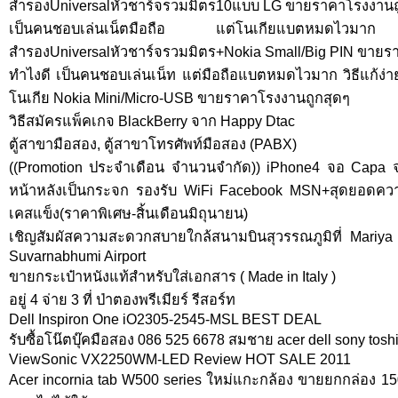
สำรองUniversalหัวชาร์จรวมมิตร10แบบ LG ขายราคาโรงงานถ
เป็นคนชอบเล่นเน็ตมือถือ แต่โนเกียแบตหมดไวมาก วิ
สำรองUniversalหัวชาร์จรวมมิตร+Nokia Small/Big PIN ขายร
ทำไงดี เป็นคนชอบเล่นเน็ท แต่มือถือแบตหมดไวมาก วิธีแก้ง่
โนเกีย Nokia Mini/Micro-USB ขายราคาโรงงานถูกสุดๆ
วิธีสมัครแพ็คเกจ BlackBerry จาก Happy Dtac
ตู้สาขามือสอง, ตู้สาขาโทรศัพท์มือสอง (PABX)
((Promotion ประจำเดือน จำนวนจำกัด)) iPhone4 จอ Capa จอแ
หน้าหลังเป็นกระจก รองรับ WiFi Facebook MSN+สุดยอดคว
เคสแข็ง(ราคาพิเศษ-สิ้นเดือนมิถุนายน)
เชิญสัมผัสความสะดวกสบายใกล้สนามบินสุวรรณภูมิที่ Mariy
Suvarnabhumi Airport
ขายกระเป๋าหนังแท้สำหรับใส่เอกสาร ( Made in Italy )
อยู่ 4 จ่าย 3 ที่ ป่าตองพรีเมียร์ รีสอร์ท
Dell Inspiron One iO2305-2545-MSL BEST DEAL
รับซื้อโน๊ตบุ๊คมือสอง 086 525 6678 สมชาย acer dell sony toshi
ViewSonic VX2250WM-LED Review HOT SALE 2011
Acer incornia tab W500 series ใหม่แกะกล้อง ขายยกกล่อง 150