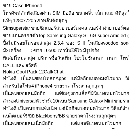
ขาย Case IPhnoe4
โทรศัพท์ดักฟังเสียงผ่าน SIM มือถือ ขนาดจิ๋ว เล็ก และ ดีที่ส
แท้ๆ 1280x720p ภาพลื่นชัดสุดๆ
Simsuperstar ขายซิมเบอร์สวย เบอร์มงคล เบอร์จำง่าย เบอร์ตอง
ขายแอนดรอยตัวTop Samsung Galaxy S 16G super Amoled (I
ปิ้งไม่มีรอยโมรอมล่าสุด 2.3.4 ของ S ll โมเสียงvoodoo son
มี2เครื่อง ------>ขาย 10500 เท่านั้นให้ไว มีรูปจริง
พิเศษ!ใหม่ล่าสุด บริการซื้อวันเพิ่ม โปรโมชั่นเหมา เหมา โทรไ
CALL และ สวัสดี
Nokia Cool Pack 12Call(Chat
ทำไงดี เป็นคนชอบโหลดApps แต่มือถือแบตหมดไวมาก วิธีแ
สำหรับไอโฟน4 iPhone4 ขายราคาโรงงานถูกสุดๆ
เป็นคนชอบเล่นมือถือ แต่ซัมซุงกาแล็คซี่มินิแบตหมดไวมาก
สำรองUniversalหัวชาร์จ10แบบ Samsung Galaxy Mini ขายรา
ทำไงดี เป็นคนชอบเล่นเน็ท แต่มือถือแบตหมดไวมาก วิธีแก้ง่
แบล็คเบอร์รี่/บีบี Blackberry/BB ขายราคาโรงงานถูกสุดๆ
เป็นคนชอบเล่นเน็ตมือถือ แต่แอลจีแบตหมดไวมาก วิธ