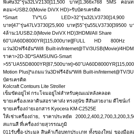
พิเศษ32"รุ่น32LV2130[11,500 บาท]1,366x768 5MS คอน
คอม>USB2.0(Movie DiVX HD)>รับบัตรเครดิต
*Smart TV*LG LED>32"รุ่น32LV3730[14,900 บาท
บาท]47"รุ่น47LV3730[25,900 บาท]55"รุ่น55LV3730[39500 
4ล้าน:1/USB2.0(Movie DviVX HD)3HDMI/All Share
60"UA60D8000YR[115,000บาท][FULL HD 800Hz 
แว่น3Dฟรี4อัน*Wifi Built-in/Internet@TV/3USB(Movie)/4HDMI
ราคา>2D-3D*SAMSUNG-S
>55"UA55D8000YR[87,500บาท]>60"UA60D8000YR[115,00
Motion Plus]*แถมแว่น3Dฟรี4อัน*Wifi Built-in/Internet@TV/3
บัตรเครดิต
Kolcraft Contours Lite Stroller
เข็มขัดอยู่ไฟ กระโจมอยู่ไฟสำหรับคุณแม่หลังคลอด
ขายเครื่องเหลาดินสอราคาส่ง ทรงสุนัข สีสันสวยงาม ดีไซน์เก๋
ขายเครื่องถ่ายเอกสาร Kyocera KM-C2525E
ให้เช่าเครื่องถ่าย, ราคาประหยัด 2000,2,400,2,700,3,200,3,
สแกนสี ที่เครื่องถ่ายสุวรรณภูมิ
011รับซื้อ-ประมูล สินค้าเกือบทุกประเภท ทั้งของใหม่ ของม