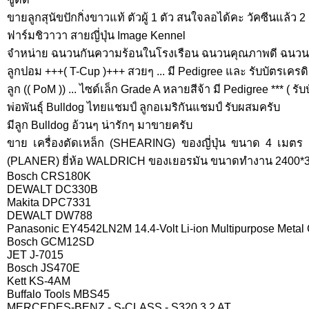
ขายลูกสุนัขปักกิ่งขาวแท้ ตัวผู้ 1 ตัว สนใจลอได้คะ วัคซีนแล้ว 2
ฟาร์มชิวาวา สายญี่ปุ่น Image Kennel
จำหน่าย ฉนวนกันความร้อนในโรงเรือน ฉนวนคุณภาพดี ฉนวน
ลูกปอม +++( T-Cup )+++ สวยๆ ... มี Pedigree และ รับบัตรเครดิ
ลูก (( PoM )) ... ไซด์เล็ก Grade A หลายสีจ้า มี Pedigree *** ( รั
พ่อพันธุ์ Bulldog ไทยแชมป์ ลูกอเมริกันแชมป์ รับผสมครับ
มีลูก Bulldog อ้วนๆ น่ารักๆ มาขายครับ
ขาย เครื่องตัดเหล็ก (SHEARING) ของญี่ปุ่น ขนาด 4 เมตร
(PLANER) ยี่ห้อ WALDRICH ของเยอรมัน ขนาดทำงาน 2400*3
Bosch CRS180K
DEWALT DC330B
Makita DPC7331
DEWALT DW788
Panasonic EY4542LN2M 14.4-Volt Li-ion Multipurpose Metal C
Bosch GCM12SD
JET J-7015
Bosch JS470E
Kett KS-4AM
Buffalo Tools MBS45
MERCEDES-BENZ - S-CLASS - S320 3.2 AT