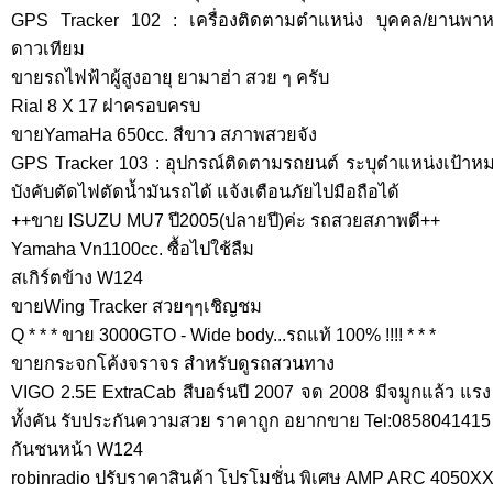
GPS Tracker 102 : เครื่องติดตามตำแหน่ง บุคคล/ยานพ
ดาวเทียม
ขายรถไฟฟ้าผู้สูงอายุ ยามาฮ่า สวย ๆ ครับ
Rial 8 X 17 ฝาครอบครบ
ขายYamaHa 650cc. สีขาว สภาพสวยจัง
GPS Tracker 103 : อุปกรณ์ติดตามรถยนต์ ระบุตำแหน่งเป้าหม
บังคับตัดไฟตัดน้ำมันรถได้ แจ้งเตือนภัยไปมือถือได้
++ขาย ISUZU MU7 ปี2005(ปลายปี)ค่ะ รถสวยสภาพดี++
Yamaha Vn1100cc. ซื้อไปใช้ลืม
สเกิร์ตข้าง W124
ขายWing Tracker สวยๆๆเชิญชม
Q * * * ขาย 3000GTO - Wide body...รถแท้ 100% !!!! * * *
ขายกระจกโค้งจราจร สำหรับดูรถสวนทาง
VIGO 2.5E ExtraCab สีบอร์นปี 2007 จด 2008 มีจมูกแล้ว แร
ทั้งคัน รับประกันความสวย ราคาถูก อยากขาย Tel:0858041415
กันชนหน้า W124
robinradio ปรับราคาสินค้า โปรโมชั่น พิเศษ AMP ARC 4050X