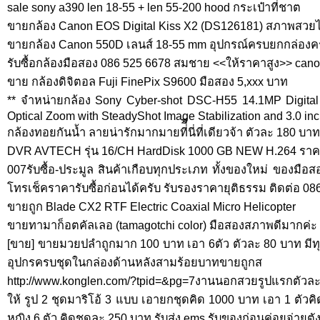
sale sony a390 len 18-55 + len 55-200 hood กระเป๋าที่ชาต
ขายกล้อง Canon EOS Digital Kiss X2 (DS126181) สภาพสวยไ
ขายกล้อง Canon 550D เลนส์ 18-55 mm อุปกรณ์ครบยกกล่องค
รับซื้อกล้องมือสอง 086 525 6678 สมชาย <<ให้ราคาสูง>> canon 
ขาย กล้องดิจิตอล Fuji FinePix S9600 มือสอง 5,xxx บาท
** จำหน่ายกล้อง Sony Cyber-shot DSC-H55 14.1MP Digita
Optical Zoom with SteadyShot Image Stabilization and 3.0 in
กล้องทอยกันน้ำ ลายน่ารักมากมายที่ีีนี่ที่เดียวจ้า ตัวละ 180 บาท
DVR AVTECH รุ่น 16/CH HardDisk 1000 GB NEW H.264 ราค
007รับซื้อ-ประมูล สินค้าเกือบทุกประเภท ทั้งของใหม่ ของม
โทรเช็คราคารับซื้อก่อนได้ครับ รับรองราคายุติธรรม ติดต่อ 0
ขายถูก Blade CX2 RTF Electric Coaxial Micro Helicopter
ขายทามาก็อตคัลเลอ (tamagotchi color) มือสองสภาพดีมากค่ะ
[ขาย] ขายมวยปลำถูกมาก 100 บาท เอา 6ตัว ตัวละ 80 บาท มีท
อุปกรครบชุดในกล่องด้านหลังสามร้อยบาทขายถูกส
http://www.konglen.com/?tpid=&pg=7งานนอกสวยรูปแรกตัวล
ให้ รูป 2 ชุดมาริโอ้ 3 แบบ เอายกชุดคิด 1000 บาท เอา 1 ตัวคิ
หญิง 6 ตัว คิดชุดละ 250 บาท รับส่ง ems รับของก่อนค่อยจ่ายต