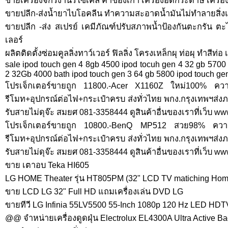
ขายเครื่องจักรงานรีไซเคิล ค้าของเก่า เครื่องอัดกระดาษ เครื่อง
ขายปลีก-ส่งน้ำยาไบโอคลีน ทำความสะอาดน้ำมันไม่ทำลายสิ่ง
ขายปลีก -ส่ง สเปรย์ เคมีภัณฑ์ปรับสภาพน้ำป้องกันตะกรัน ตะไ
เลอร์
ผลิตติดตั้งซ่อมคูลลิ่งทาว์เวอร์ ฟิลลิ่ง โครงเหล็กผุ ท่อผุ ทำสีท่อ 
sale ipod touch gen 4 8gb 4500 ipod tocuh gen 4 32 gb 5700
2 32Gb 4000 bath ipod touch gen 3 64 gb 5800 ipod touch ge
โปรเจ็กเตอร์ขายถูก 11800.-Acer X1160Z ใหม่100% คว
รีโมท+อุปกรณ์ต่อไฟ+กระเป๋าครบ ส่งทั่วไทย พกง.กรุงเทพฯส
รับสายไม่ดุจ๊ะ สมยศ 081-3358444 ดูสินค้าอื่นของเราที่เว็บ 
โปรเจ็กเตอร์ขายถูก 10800.-BenQ MP512 สวย98% ควา
รีโมท+อุปกรณ์ต่อไฟ+กระเป๋าครบ ส่งทั่วไทย พกง.กรุงเทพฯส
รับสายไม่ดุจ๊ะ สมยศ 081-3358444 ดูสินค้าอื่นของเราที่เว็บ 
ขาย เตาอบ Teka HI605
LG HOME Theater รุ่น HT805PM (32" LCD TV matiching Hom
ขาย LCD LG 32" Full HD แถมเครื่องเล่น DVD LG
ขายทีวี LG Infinia 55LV5500 55-Inch 1080p 120 Hz LED HDT
@@ จำหน่ายเครื่องดูดฝุ่น Electrolux EL4300A Ultra Active 