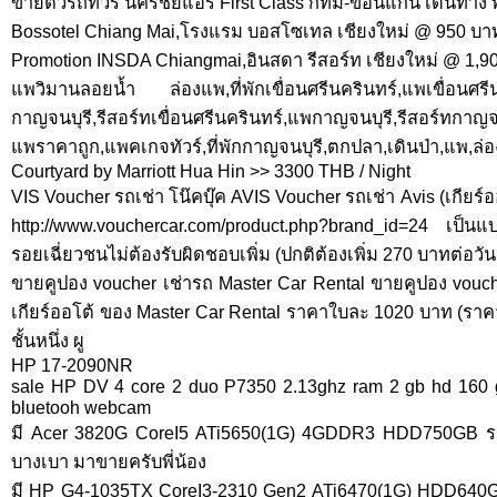
ขายตั๋วรถทัวร์ นครชัยแอร์ First Class กทม-ขอนแก่น เดินทาง 
Bossotel Chiang Mai,โรงแรม บอสโซเทล เชียงใหม่ @ 950 บา
Promotion INSDA Chiangmai,อินสดา รีสอร์ท เชียงใหม่ @ 1,9
แพวิมานลอยน้ำ ล่องแพ,ที่พักเขื่อนศรีนครินทร์,แพเขื่อนศรีน
กาญจนบุรี,รีสอร์ทเขื่อนศรีนครินทร์,แพกาญจนบุรี,รีสอร์ทกาญจนบ
แพราคาถูก,แพคเกจทัวร์,ที่พักกาญจนบุรี,ตกปลา,เดินป่า,แพ,ล่อง
Courtyard by Marriott Hua Hin >> 3300 THB / Night
VIS Voucher รถเช่า โน๊คบุ๊ค AVIS Voucher รถเช่า Avis (เกียร
http://www.vouchercar.com/product.php?brand_id=24 เป็นแบ
รอยเฉี่ยวชนไม่ต้องรับผิดชอบเพิ่ม (ปกติต้องเพิ่ม 270 บาทต่อวัน 
ขายคูปอง voucher เช่ารถ Master Car Rental ขายคูปอง vouche
เกียร์ออโต้ ของ Master Car Rental ราคาใบละ 1020 บาท (รา
ชั้นหนึ่ง ผู
HP 17-2090NR
sale HP DV 4 core 2 duo P7350 2.13ghz ram 2 gb hd 160 g
bluetooh webcam
มี Acer 3820G CoreI5 ATi5650(1G) 4GDDR3 HDD750GB รอ
บางเบา มาขายครับพี่น้อง
มี HP G4-1035TX CoreI3-2310 Gen2 ATi6470(1G) HDD640