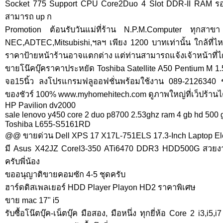
Socket 775 Support CPU Core2Duo 4 Slot DDR-II RAM ร
สามารถ up ก
Promotion ต้อนรับวันแม่ที่ร้าน N.P.M.Computer ทุกสาขา
NEC,ADTEC,Mitsubishi,ฯลฯ เพียง 1200 บาทเท่านั้น ใกล้ที่ไหน
ราคาป้ายหน้าร้านอาจแตกต่าง แต่ท่านสามารถแจ้งเจ้าหน้าที่ได
ขายโน๊คบุ๊คราคาประหยัด Toshiba Satellite A50 Pentium 
จอ15นิ้ว ลงโปรแกรมฟลูออฟชั่นพร้อมใช้งาน 089-2126340 ชัย 
ของชัวร์ 100% www.myhomehitech.com ดูภาพใหญ่ที่เว็ปร้านได
HP Pavilion dv2000
sale lenovo y450 core 2 duo p8700 2.53ghz ram 4 gb hd 500 
Toshiba L655-S5161RD
@@ ขายด่วน Dell XPS 17 X17L-751ELS 17.3-Inch Laptop El
มี Asus X42JZ CoreI3-350 ATi6470 DDR3 HDD500G สวยงา
ครับพี่น้อง
ขออนุญาติขายคอมซัก 4-5 ชุดครับ
ฮาร์ดดิสเพลเยอร์ HDD Player Playon HD2 ราคาพิเศษ
ขาย mac 17" i5
รับซื้อโน๊ตบุ๊ค-เน็ตบุ๊ค มือสอง, มือหนึ่ง ทุกยี่ห้อ Core 2 i3