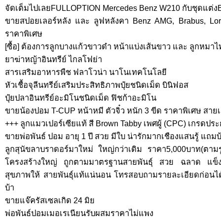
จัดเต็มไปเลยFULLOPTION Mercedes Benz W210 กับชุดแต่งB
ขายสปอยเลอร์หลัง และ ลูฟหลังคา Benz AMG, Brabus, Lori
ราคาพิเศษ
[ซื้อ] ต้องการลูกบางแก้วขาวดำ หน้าแบ่งเส้นขาว และ ลูกหมา
ยาฆ่าหญ้าอินทรีย์ ไกลโฟย่า
สารเสริมอาหารพืช ฟลาโวน่า นาโนเทคโนโลยี
หัวเชื้อจุลีนทรีย์เสริมประสิทธิภาพปุ๋ยชนิดเม็ด บินิฟอส
ปุ๋ยปลาอินทรีย์อะมิโนชนิดเม็ด ฟิชก้าอะมิโน
ขายน้องปอม T-CUP หน้าหมี ตัวจิ๋ว หนัก 3 ขีด ราคาพิเศษ สายเ
+++ ลูกแมวเปอร์เซียแท้ สี Brown Tabby เพศผู้ (CPC) เกรดปร
ขายพ่อพันธ์ ปอม อายุ 1 ปี สวย มีใบ น่ารักมากเชืองแสนรู้ แถมบ้
ลูกสุนัขลาบราดอร์มาใหม่ ใหญ่กว่าเดิม ราคา5,000บาท(ตามรูป)ม
โครงสร้างใหญ่ ถูกตามมาตรฐานสายพันธุ์ สวย ฉลาด แข็
สุขภาพให้ สายพันธุ์แท้แน่นอน โทรสอบถามรายละเอียดก่อนได้
บ้า
ขายแจ๊ครัสเซลเกิด 24 มิย
พ่อพันธ์ปอมเมอเรเนียนรับผสมราคาไม่แพง