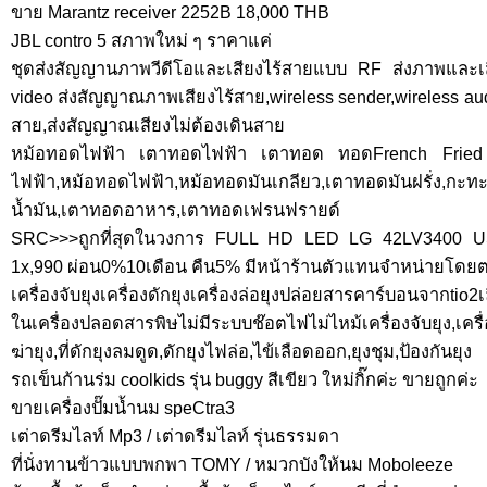
ขาย Marantz receiver 2252B 18,000 THB
JBL contro 5 สภาพใหม่ ๆ ราคาแค่
ชุดส่งสัญญานภาพวีดีโอและเสียงไร้สายแบบ RF ส่งภาพและเส
video ส่งสัญญาณภาพเสียงไร้สาย,wireless sender,wireless au
สาย,ส่งสัญญาณเสียงไม่ต้องเดินสาย
หม้อทอดไฟฟ้า เตาทอดไฟฟ้า เตาทอด ทอดFrench Fried
ไฟฟ้า,หม้อทอดไฟฟ้า,หม้อทอดมันเกลียว,เตาทอดมันฝรั่ง,กะท
น้ำมัน,เตาทอดอาหาร,เตาทอดเฟรนฟรายด์
SRC>>>ถูกที่สุดในวงการ FULL HD LED LG 42LV3400 USB 
1x,990 ผ่อน0%10เดือน คืน5% มีหน้าร้านตัวแทนจำหน่ายโดย
เครื่องจับยุงเครื่องดักยุงเครื่องล่อยุงปล่อยสารคาร์บอนจากtio2
ในเครื่องปลอดสารพิษไม่มีระบบช๊อตไฟไม่ไหม้เครื่องจับยุง,เครื่อง
ฆ่ายุง,ที่ดักยุงลมดูด,ดักยุงไฟล่อ,ไข้เลือดออก,ยุงชุม,ป้องกันยุง
รถเข็นก้านร่ม coolkids รุ่น buggy สีเขียว ใหม่กิ๊กค่ะ ขายถูกค่ะ
ขายเครื่องปั๊มน้ำนม speCtra3
เต่าดรีมไลท์ Mp3 / เต่าดรีมไลท์ รุ่นธรรมดา
ที่นั่งทานข้าวแบบพกพา TOMY / หมวกบังให้นม Moboleeze