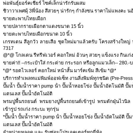
พ่อพันธุ์ยอร์คเชียร์ ไซค์เล็กน่ารักรับผสม
ชิวาวาเพศผุ้ 3พี่น้อง สีสวยๆ น่ารักๆ กำลังซน ราคาไม่แพงคะ นอ
ขายตะพาบไทยเผือก
ขายปลากรายเผือกตาแดงขนาด 15 นิ้ว
ขายตะพาบไทยเผือกขนาด 10 นิ้ว
เกรทเดน สีลูกวัว ลายเสือ ชุดใหม่มาแล้วครับ โครงสร้างใหญ่
7317
@*@ โกลเดน รีทรีฟเวอร์ คอกใหม่ อ้วนๆ สวยๆ แข็งแรง กินเก
ขายค่า!! --กระเป๋าใส่ กระต่าย กระรอก หรือลูกแมวเล็ก-- 280.-บา
*@* รอตไวเลอร์ คอกใหม่ หน้าสั้น มาร์คเข้ม สีเข้ม *@*
บริการทำเพลทแม่พิมพ์ออฟเซ็ท งานสิ่งพิมพ์ทุกชนิด (Pre-Press
ปั๊มน้ำ ปั้มน้ำราคา pump น้ํา ปั๊มน้ำหอยโข่ง ปั๊มน้ำอัตโนมัติ ปั๊
แตนเลส ปั๊มน้ำอัตโนมัติ
พรมปูพื้นรถยนต์ พรมยางปูพื้นรถยนต์เข้ารูป พรมดักฝุ่นไวนิล ป
เข้ารูป รถเก่ง กระบะ ทุกรุ่น
*ปั๊มน้ำ ปั้มน้ำราคา pump น้ํา ปั๊มน้ำหอยโข่ง ปั๊มน้ำอัตโนมัติ ปั
แตนเลส ปั๊มน้ำอัตโนมัติ
จำหน่ายหลอด และ รับซ่อมโปรเจคเตอร์ทุกยี่ห้อ