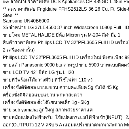
&& จำหน่ายราคาพิเศษ DCS Appliances CP-485GD-L 48in Pro
** ลดราคาพิเศษ Frigidaire FFHS2612LS 36 26 Cu. Ft. Side-by
Steel **
Samsung UN40B6000
$$ จำหน่าย LG 37LE4500 37-inch Widescreen 1080p Full HD
ขายโคม METAL HALIDE ยี่ห้อ Micron รุ่น M-204 สีดำมือ 1
สินค้าราคาพิเศษ Philips LCD TV 32"PFL3605 Full HD เครื่องใ
2 เครื่องเท่านั้น)
Philips LCD TV 32"PFL3605 Full HD เครื่องใหม่ พิเศษเพียง 990
ขายแล้ว Panasonic 9000 btu ตามรูป ขาย 5900 บาทแบบติดผ
ขาย LCD TV 42" ยี่ห้อ LG รุ่น LH20
ขายทีวีพร้อมโต๊ะวางทีวี ( ทีวีใช้ไฟฟ้า 110 v )
เครื่องชั่งดิจิตอล แบบแขวน ความละเอียด 5g ชั่งได้ 45 Kg
ครื่องชั่งดิจิตอลแบบแขวน พกพาสะดวก
เครื่องชั่งดิจิตอล ตั้งโต๊ะขนาดเล็ก 1g - 5Kg
ขาย sub yamaha ลูกใหญ่ สภาพสวยราคาแค่
ขายหม้อแปลงไฟฟ้าครับ ใช้แปลงกระแสไฟ้ฟ้าเข้า(INPUT) 
ออก(OUTPUT) 12 V ครับ 5 A (แอมแปร์) ขนาดพกพาสะดวก Mod