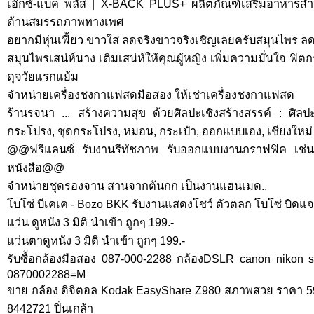
เอ๊กซ์-แบ็ค พลัส | X-BACK PLUS+ ผลิตภัณฑ์เสริมอาหารสำ
ด้านสมรรถภาพทางเพศ
อยากมีหุ่นเฟี้ยว ขาวใส ลดจริงขาวจริงเชิญเลยครับสมุนไพร ล
สมุนไพรเสน่ห์นาง เติมเสน่ห์ให้คุณผู้หญิง เพิ่มความมั่นใจ ฟิต
ดุจวัยแรกแย้ม
จำหน่ายเครื่องชงกาแฟสดมือสอง ให้เช่าเครื่องชงกาแฟสด
ร้านรจนา ... สร้างความสุข ด้วยศิลปะเชิงสร้างสรรค์ : ศิลปะ, 
กระโปรง, ชุดกระโปรง, หมอน, กระเป๋า, ออกแบบเอง, เชียงใหม่
@@ฟรีแลนซ์ รับงานรีทัชภาพ รับออกแบบงานกราฟฟิค เช่น 
หนังสือ@@
จำหน่ายชุดรองจาน สานจากต้นกก เป็นงานแฮนเมด..
โบโซ่ บีเคเค - Bozo BKK รับงานแสดงโชว์ ตัวตลก โบโซ่ บิดแจ
แว่น ดูหนัง 3 มิติ นำเข้า ถูกๆ 199.-
แว่นตาดูหนัง 3 มิติ นำเข้า ถูกๆ 199.-
รับซื้อกล้องมือสอง 087-000-2288 กล้องDSLR canon nikon sony
0870002288=M
ขาย กล้อง ดิจิตอล Kodak EasyShare Z980 สภาพสวย ราคา 59
8442721 ปิ่นเกล้า