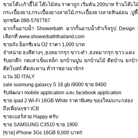
ขายโต๊ะเก้าอี้ไม้ โต๊ะไม้สน ราคาถูก เริ่มต้น 200บาท ร้านโต๊ะไ
กระเบื้องยาง,กระเบื้องยางลายไม้,กระเบื้องยางลายหินอ่อน ,ปูพื้
ทุกชนิด 088-5787767
ฉากกั้นอาบน้ำ Showerbath ฉากกั้นอาบน้ำสำเร็จรูป Design ที
เลือกที่ www.showerbaththailand.com
ขายถัง อ็อกซิเจน O2 ราคา 1,000 บาท
จำหน่าย ธงสีต่างๆ ,ธงหมากรุก ขาว-ดำ ,ธงหมากรุก ขาว-แดง
รับยกตึก กดเสาเข็มเหล็ก ยกบ้านปูน ยกบ้านไม้ ดีดบ้าน ยกบ้าน
ดีดโบสถ์ ดีดสะพาน ทั่วราชอาณาจักร
แว่น 3D ITALY
sale susmung galaxcy S 16 gb i9000 ขาย 8400
รับพัฒนา mobile application และ facebook application
ขาย ipad 2 Wi-Fi 16GB White ราคาพิเศษ ของใหม่แกะกล่อง
ถึงเพื่อนๆชาวCB
ขายเบอร์สวย Happy ครับ
ขาย SAMSUNG C3510 ขาย 1900
[ขาย] iPhone 3Gs 16GB 8,000 บาท!!