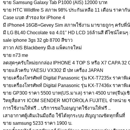
ขาย Samsung Galaxy Tab P1000 (AIS) 12000 บาท
ขาย HTC Wildfire S สภาพ 98% ประกันเหลือ 11 เดือน ราคากันเอ
Case แบต สำรอง for iPhone 4
มี iPhone4 16GB+Gevey Sim สภาพใช้งาน มาขายถูกๆ ครับพี่น
มี LG BL40 Chocolate จอ 4.01" HD LCD 16ล้านสี ดีไซน์โดนๆ
sale iphone 3gs 32 gb 8700 สีขาว
สาวก AIS Blackberry มีเฮ แพ็คเกจใหม่
ขาย n73 me
ลดสุดๆครับใหม่ยกกล่อง IPHONE 4 TOP S หรือ X7 CAPA 32 G
ขายแล้วครับ YAESU VX302 มี ปท เครื่อง JAPAN
ขายเครื่องโทรศัพท์ Digital Panasonic รุ่น KX-T7235x ราคาพิ
ขายเครื่องโทรศัพท์ Digital Panasonic รุ่น KX-T7436x ราคาพิ
ขาย GP300 ราคา 5500 บาท(US.มาเล) ราคา 4500 บาท(จีน)เช
วิทยุสื่อสาร ICOM SENDER MOTOROLA FUJITEL จำหน่าย ซ่
การใช้งานให้ฟรี .. บริการขอใบอนุญาตใช้งานให้ฟรี ..
เสาอากาศตู้เติมเงินมือถือ ใช้ได้ทุกระบบ สัญญาณชัดทุกพื้นที่
ขาย samsung 5233 ราคา 1900 บ.