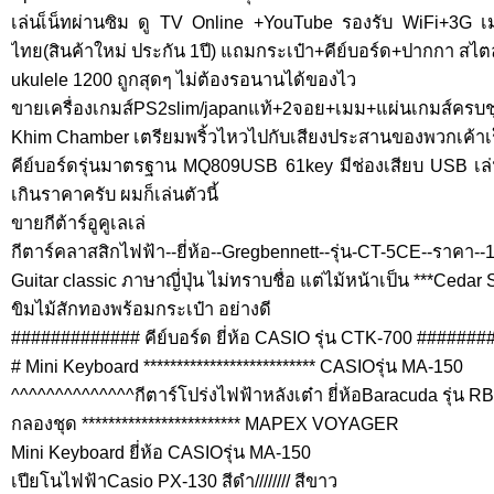
เล่นเ็น็ทผ่านซิม ดู TV Online +YouTube รองรับ WiFi+3G เ
ไทย(สินค้าใหม่ ประกัน 1ปี) แถมกระเป๋า+คีย์บอร์ด+ปากกา สไตล
ukulele 1200 ถูกสุดๆ ไม่ต้องรอนานได้ของไว
ขายเครื่องเกมส์PS2slim/japanแท้+2จอย+เมม+แผ่นเกมส์ครบช
Khim Chamber เตรียมพริ้วไหวไปกับเสียงประสานของพวกเค้าเร็
คีย์บอร์ดรุ่นมาตรฐาน MQ809USB 61key มีช่องเสียบ USB เ
เกินราคาครับ ผมก็เล่นตัวนี้
ขายกีต้าร์อูคูเลเล่
กีตาร์คลาสสิกไฟฟ้า--ยี่ห้อ--Gregbennett--รุ่น-CT-5CE--ราคา--
Guitar classic ภาษาญี่ปุ่น ไม่ทราบชื่อ แต่ไม้หน้าเป็น ***Cedar S
ขิมไม้สักทองพร้อมกระเป๋า อย่างดี
############# คีย์บอร์ด ยี่ห้อ CASIO รุ่น CTK-700 ######
# Mini Keyboard ************************** CASIOรุ่น MA-150
^^^^^^^^^^^^^^กีตาร์โปร่งไฟฟ้าหลังเต๋า ยี่ห้อBaracuda รุ่น 
กลองชุด ************************ MAPEX VOYAGER
Mini Keyboard ยี่ห้อ CASIOรุ่น MA-150
เปียโนไฟฟ้าCasio PX-130 สีดำ//////// สีขาว