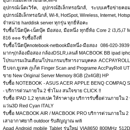
อุปกรณ์อิเล็กทรอนิกส์,Wi-fi
อุปกรณ์เน็ตเวิร์ค, อุปกรณ์อิเล็กทรอนิกส์, ระบบเครือข่ายคอ
อุปกรณ์อิเล็กทรอนิกส์, Wi-fi, HotSpot, Wireless, Internet, Hots
จำหน่าย harddisk server ทุกรุ่น ทุกยี่ห้อคะ
รับซื้อโน๊ตบุ๊ค-เน็ตบุ๊ค มือสอง, มือหนึ่ง ทุกยี่ห้อ Core 2 i3,i
816 ๏๏๏ รับซื้อถึงที่
รับซื้อโน๊ตบุ๊คnotebook-netbookมือหนึ่ง-มือสอง 086-020-3939
มากๆ(กล้องมือสอง กล้องDSLR,เลนส์ MACBOOK BB ipad iph
โปรแกรมเงินเดือน/โปรแกรมบริหารงานบุคคล ACCPAYROLLส
ปี บจก.ยูเทค ภูเก็ต Finger Scan and Programe AccPayRoll
ขาย New Original Server Memory 8GB (2x4GB) HP
รับซื้อ NOTEBOOK - ASUS ACER APPLE BENQ COMPAQ 
- บริการด่วนภายใน 2 ชั่วโมง สนใจขาย CLICK !!
รับซื้อ IPAD 1,2 ทุกสเปค ให้ราคาสูง บริการรับซื้อด่วนภายใน 2 
แว่น3D Red Cyan ITALY
รับซื้อ MACBOOK AIR / MACBOOK PRO บริการด่วนภายใน 2 ชั่วโม
เสาอากาศยากิ outdoor รับสัญญาณ wifi
Apad Android mobile Tablet รุ่นใหม่ VIA8650 800MHz 512DD