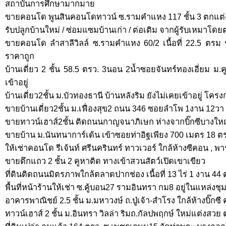
สถาบันการศึกษามากมาย
ขายคอนโด พูนสินคอนโดทาวน์ ซ.รามคำแหง 117 ชั้น 3 ตกแต่งท
รับปลูกบ้านใหม่ / ซ่อมแซมบ้านเก่า / ต่อเติม จากผู้รับเหมาโดย
ขายคอนโด ลำสาลีวิลล์ ซ.รามคำแหง 60/2 เนื้อที่ 22.5 ตรม ชั
ราคาถูก
บ้านเดี่ยว 2 ชั้น 58.5 ตรว. 3นอน 2น้ำซอยจันทร์ทองเอี่ยม ม.ค
เข้าอยู่
บ้านเดี่ยว2ชั้น ม.บัวทองธานี บ้านหลังริม ยังไม่เคยเข้าอยู่ โคร
ขายบ้านเดี่ยว2ชั้น ม.เฟื่องสุข2 ถนน 346 ซอยลำโพ 1งาน 12วา ฟร
ขายทาวน์เฮาส์2ชั้น ติดถนนกาญจนาภิเษก ห่างจากบิ๊กซีบางใหญ
ขายบ้าน ม.นันทนาการ์เด้น เข้าซอยท่าอิฐเพียง 700 เมตร 18 ต
ให้เช่าคอนโด รีเจ้นท์ ศรีนครินทร์ ทาวเวอร์ ใกล้ห้างซีคอน , พ
ขายตึกแถว 2 ชั้น 2 คูหาติด ทางเข้าสวนสัตว์เปิดเขาเขียว
ที่ดินติดถนนมิตรภาพใกล้ตลาดปากช่อง เนื้อที่ 13 ไร่ 1 งาน 44
พื้นที่หน้าร้านให้เช่า ซ.คู้บอน27 รามอินทรา กม8 อยู่ในแหล่งชุ
อาคารพาณิชย์ 2.5 ชั้น ม.มหาวงษ์ ถ.ปู่เจ้า-สำโรง ใกล้ห้างบิ๊กซี
ทาวน์เฮาส์ 2 ชั้น ม.อินทรา วิลล่า ริมถ.กัลปพฤกษ์ ใหม่แต่งสวย 