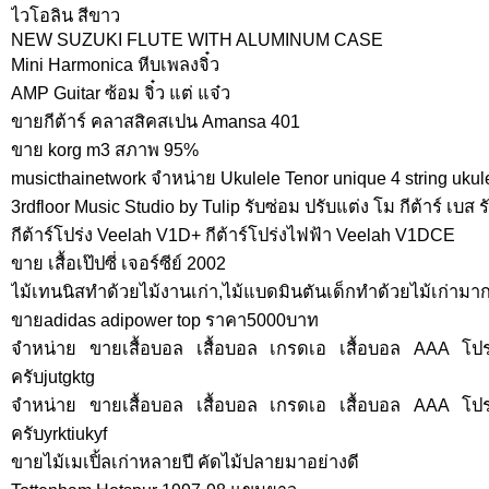
ไวโอลิน สีขาว
NEW SUZUKI FLUTE WITH ALUMINUM CASE
Mini Harmonica หีบเพลงจิ๋ว
AMP Guitar ซ้อม จิ๋ว แต่ แจ๋ว
ขายกีต้าร์ คลาสสิคสเปน Amansa 401
ขาย korg m3 สภาพ 95%
musicthainetwork จำหน่าย Ukulele Tenor unique 4 string ukule
3rdfloor Music Studio by Tulip รับซ่อม ปรับแต่ง โม กีต้าร์ เ
กีต้าร์โปร่ง Veelah V1D+ กีต้าร์โปร่งไฟฟ้า Veelah V1DCE
ขาย เสื้อเป๊ปซี่ เจอร์ซีย์ 2002
ไม้เทนนิสทำด้วยไม้งานเก่า,ไม้แบดมินตันเด็กทำด้วยไม้เก่ามา
ขายadidas adipower top ราคา5000บาท
จำหน่าย ขายเสื้อบอล เสื้อบอล เกรดเอ เสื้อบอล AAA โปรโ
ครับjutgktg
จำหน่าย ขายเสื้อบอล เสื้อบอล เกรดเอ เสื้อบอล AAA โปรโ
ครับyrktiukyf
ขายไม้เมเปิ้ลเก่าหลายปี คัดไม้ปลายมาอย่างดี