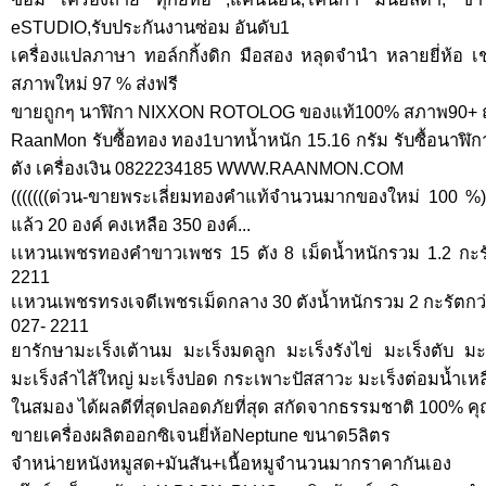
eSTUDIO,รับประกันงานซ่อม อันดับ1
เครื่องแปลภาษา ทอล์กกิ้งดิก มือสอง หลุดจำนำ หลายยี่ห้อ เช
สภาพใหม่ 97 % ส่งฟรี
ขายถูกๆ นาฬิกา NIXXON ROTOLOG ของแท้100% สภาพ90+ ถ
RaanMon รับซื้อทอง ทอง1บาทน้ำหนัก 15.16 กรัม รับซื้อนาฬิก
ตัง เครื่องเงิน 0822234185 WWW.RAANMON.COM
(((((((ด่วน-ขายพระเลี่ยมทองคำแท้จำนวนมากของใหม่ 100 %)))
แล้ว 20 องค์ คงเหลือ 350 องค์...
เเหวนเพชรทองคําขาวเพชร 15 ตัง 8 เม็ดนํ้าหนักรวม 1.2 กะ
2211
เเหวนเพชรทรงเจดีเพชรเม็ดกลาง 30 ตังนํ้าหนักรวม 2 กะรัตกว่
027- 2211
ยารักษามะเร็งเต้านม มะเร็งมดลูก มะเร็งรังไข่ มะเร็งตับ มะ
มะเร็งลำไส้ใหญ่ มะเร็งปอด กระเพาะปัสสาวะ มะเร็งต่อมน้ำเหล
ในสมอง ได้ผลดีที่สุดปลอดภัยที่สุด สกัดจากธรรมชาติ 100% 
ขายเครื่องผลิตออกซิเจนยี่ห้อNeptune ขนาด5ลิตร
จำหน่ายหนังหมูสด+มันสัน+เนื้อหมูจำนวนมากราคากันเอง