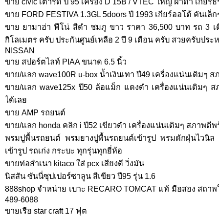
ขาย civic เตารีด ปี 95 เครื่อง D 15B / VTEC ใหญ่ ฝาดำ เกียร
ขาย FORD FESTIVA 1.3GL 5doors ปี 1993 เกียร์ออโต้ คันเล
ขาย ยามาฮ่า ฟีโน่ สีดำ ชมภู ขาว ราคา 36,500 บาท รถ 3 เดื
กิโลเมตร ครับ ประกันศูนย์เหลือ 2 ปี 9 เดือน ครับ สวยครับประห
NISSAN
ขาย สปอร์ตไลท์ PIAA ขนาด 6.5 นิ้ว
ขาย/แลก wave100R u-box น้ำเงินเทา ปี49 เครื่องแน่นเดิมๆ ส
ขาย/แลก wave125x ปี50 ล้อแม็ก แดงดำ เครื่องแน่นเดิมๆ สภ
ได้เลย
ขาย AMP รถยนต์
ขาย/แลก honda คลิก i ปี52 เขียวดำ เครื่องแน่นเดิมๆ สภาพดี
พรมปูพื้นรถยนต์ พรมยางปูพื้นรถยนต์เข้ารูป พรมดักฝุ่นไวนิล ป
เข้ารูป รถเก่ง กระบะ ทุกรุ่นทุกยี่ห้อ
ขายท่อสำเนา kitaco ใส่ pcx เสียงดี วิ่งมัน
นิสสัน ซันนี่ซุปเปอร์ซาลูน สีเขียว ปี95 รุ่น 1.6
888shop จำหน่าย เบาะ RECARO TOMCAT แท้ มือสอง สถาพใหม
489-6088
ขายเรือ star craft 17 ฟุต