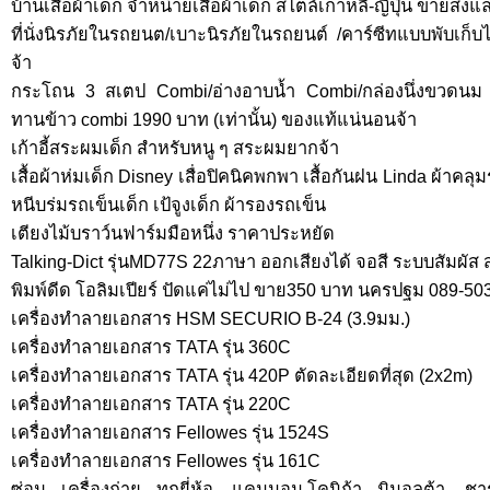
บ้านเสื้อผ้าเด็ก จำหน่ายเสื้อผ้าเด็ก สไตล์เกาหลี-ญี่ปุ่น ขายส
ที่นั่งนิรภัยในรถยนต/เบาะนิรภัยในรถยนต์ /คาร์ซีทแบบพับเก็บไ
จ้า
กระโถน 3 สเตป Combi/อ่างอาบน้ำ Combi/กล่องนึ่งขวดนม ไ
ทานข้าว combi 1990 บาท (เท่านั้น) ของแท้แน่นอนจ้า
เก้าอี้สระผมเด็ก สำหรับหนู ๆ สระผมยากจ้า
เสื้อผ้าห่มเด็ก Disney เสื่อปิคนิคพกพา เสื้อกันฝน Linda ผ้าคล
หนีบร่มรถเข็นเด็ก เป้จูงเด็ก ผ้ารองรถเข็น
เตียงไม้บราว์นฟาร์มมือหนึ่ง ราคาประหยัด
Talking-Dict รุ่นMD77S 22ภาษา ออกเสียงได้ จอสี ระบบสัมผัส
พิมพ์ดีด โอลิมเปียร์ ปัดแค่ไม่ไป ขาย350 บาท นครปฐม 089-5
เครื่องทำลายเอกสาร HSM SECURIO B-24 (3.9มม.)
เครื่องทำลายเอกสาร TATA รุ่น 360C
เครื่องทำลายเอกสาร TATA รุ่น 420P ตัดละเอียดที่สุด (2x2m)
เครื่องทำลายเอกสาร TATA รุ่น 220C
เครื่องทำลายเอกสาร Fellowes รุ่น 1524S
เครื่องทำลายเอกสาร Fellowes รุ่น 161C
ซ่อม เครื่องถ่าย ทุกยี่ห้อ ,แคนนอน,โคนิก้า มินอลต้า, ชาร์ป