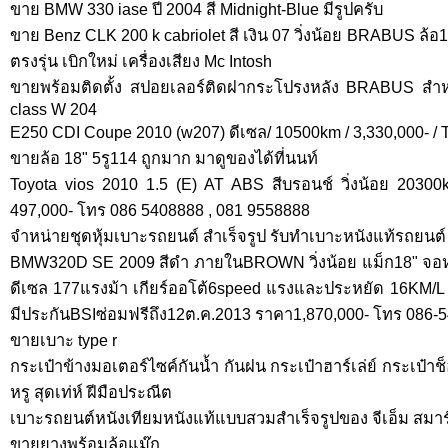
ขาย BMW 330 iase ปี 2004 สี Midnight-Blue มีรูปครับ
ขาย Benz CLK 200 k cabriolet สี เงิน 07 วิ่งน้อย BRABUS ล้อ19
ตรงรุ่น เบิกใหม่ เครื่องเสียง Mc Intosh
ขายพร้อมติดตั้ง สปอยเลอร์ติดฝากระโปรงหลัง BRABUS ส
class W 204
E250 CDI Coupe 2010 (w207) ดีเซล/ 10500km / 3,330,000- /
ขายล้อ 18" 5รู114 ถูกมาก มาดูของได้ที่นนท์
Toyota vios 2010 1.5 (E) AT ABS สีบรอนช์ วิ่งน้อย 203
497,000- โทร 086 5408888 , 081 9558888
จำหน่ายชุดหุ้มเบาะรถยนต์ สำเร็จรูป รับทำเบาะหนังแท้รถยนต์
BMW320D SE 2009 สีดำ ภายในBROWN วิ่งน้อย แม็ก18" จอหน
ดีเซล 177แรงม้า เกียร์ออโต้6speed แรงและประหยัด 16KM
มีประกันBSIซ่อมฟรีถึง12ต.ค.2013 ราคา1,870,000- โทร 086-
ขายเบาะ type r
กระเป๋าข้างมอเตอร์ไซค์กันน้ำ กันฝน กระเป๋าฮาร์เล่ย์ กระเป๋าช
หรู สุดเท่ห์ ฝีมือประณีต
เบาะรถยนต์หนังเทียมหนังแท้แบบสวมสำเร็จรูปของ จีเอ็ม สมาร
ขายยางพร้อมล้อแม๊ก