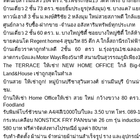
ที่ดินเปล่า ถมแล้ว 164 ตรว. ซ.เพชรเกษม15 วัดท่าพระ บางกอก
บ้านเดี่ยว 2 ชั้น 73 ตรว. ซอยยิ้มประยูร(หลังมุม) ซ. บางแค7 แ
ทาวน์เฮาส์ 3 ชั้น ม.พงษ์ศิริชัย 2 หลังมุม ใหม่สวยสภาพดี ใกล้
ศูนย์กลาง รับซื้อ-ฝากขาย -จำนอง อสังหาริมทรัพย์ทุกประเภท
บ้านเดี่ยว 2 ชั้น 60 ตรว. ม. บางใหญ่ซิตี้ ซอยบางใหญ่ซิตี้ ใกล้ห
ขายคอนโด Regent home4 สุขุมวิท 85 ตึก A ใกล้้สถานีรถไฟฟ้
บ้านเดี่ยวราคาถูกทำเลดี 2ชั้น 60 ตรว ม.รุ่งอรุณ1ซ.ฉลอ
ลาดกระบังและMotor Wayเพียง5นาที สนามบินสุวรรณภูมิเพียง
The TERRACE ให้เช่า! NEW HOME OFFICE ใกล้ Big-
Land&House เช่าถูกสุดในทำเล
บ้านสวย ให้เช่าถูก! หมู่บ้านปรีชาสุวินทวงศ์ ย่านมีนบุรี บ้า
ชม.
บ้านให้เช่า Home Officeให้เช่า สวย ใหม่ กว้างขวาง 80 ตร
Foodland
รับพิมพ์โบร์ชัวขนาด A4/4สี/1000ใบ/ใบละ 3.50 บาท โทร. 089-
กระทะเคลือบ NONSTICK FRY PANขนาด 26 cm รุ่น inductio
580 บาท ฟรีค่าจัดส่งทางไปรษณีย์ มูลค่า 80บาท
รับทำ-ติดตั้ง ผ้าม่าน จำหน่ายผ้าม่านสำเร็จรูป ราง และอุปกรณ