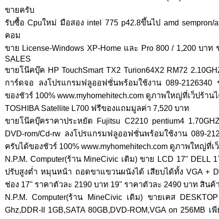
ขายครับ
รับซื้อ Cpuใหม่ มือสอง intel 775 p42.8ขึ้นไป amd sempron/
คอม
ขาย License-Windows XP-Home และ Pro 800 / 1,200 บาท ข
SALES
ขายโน๊คบุ๊ค HP TouchSmart TX2 Turion64X2 RM72 2.1
การ์ดจอ ลงโปรแกรมฟลูออฟชั่นพร้อมใช้งาน 089-2126340 ชัย 
ของชัวร์ 100% www.myhomehitech.com ดูภาพใหญ่ที่เว็ปร้านได
TOSHIBA Satellite L700 ฟรีของแถมมูลค่า 7,520 บาท
ขายโน๊คบุ๊คราคาประหยัด Fujitsu C2210 pentium4 1.7
DVD-rom/Cd-rw ลงโปรแกรมฟลูออฟชั่นพร้อมใช้งาน 089-212634
ครับได้ของชัวร์ 100% www.myhomehitech.com ดูภาพใหญ่ที่เว็
N.P.M. Computer(ร้าน MineCivic เดิม) ขาย LCD 17" DELL 
ปรับสูงต่ำ หมุนหน้า ถอดขาแขวนผนังได้ เสียบได้ทั้ง VGA + 
ช่อง 17" ราคาตัวละ 2190 บาท 19" ราคาตัวละ 2490 บาท สินค
N.P.M. Computer(ร้าน MineCivic เดิม) ขายเคส DESKTOP
Ghz,DDR-II 1GB,SATA 80GB,DVD-ROM,VGA on 256MB เพียง