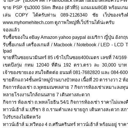
ขายPSP รุ่น3004 สีดำ PianoBlack เล่นผ่านเมมได้เลยครับ FW
ขาย PSP รุ่น3000 Slim สีทอง (ตัวที่5) แถมเมม8GB พร้อมเกมส์
เล่น COPY ได้ครับท่าน 089-2126340 ชัย เว็ปของจริงต้อง
www.myhomehitech.com ดูภาพใหญ่ที่เว็ปร้านได้น่ะครับ
จองแล้ว
รับซื้อของใน eBay Amazon yahoo paypal อเมริกา ญี่ปุ่น อังกฤษ
รับซื้อเกมส์ เครื่องเกมส์ / Macbook / Notebook / LED - LCD TV
Ipad
ขายที่ในซอยนวมินทร์ 85 เข้าไปในซอย400เมตร เลขที่ 74/169
เขตบึงกุ่ม กทม 12040 ที่ดิน 192 ตรว.ตรว ละ 30,000 บาท 
เจ้าของขายเอง สนใจติดต่อ อนนท์ 081-7682820 และ 084-60
ขายตึกแถว4ชั้นหน้าหมู่บ้านบางบัวทอง เนื้อที่ 20 ตารางวา 2 ห้
กิจการห้องเช่า ถ.พุทธมณฑลสาย 7 กิจการห้องเช่าเหมาะลงทุน ค
หลายโรงงานใกล้ถนนสาย 7 เดินทางสะดวก
กิจการ ห้องเช่า ถ.พหลโยธิน 54/1 กิจการห้องเช่า ราคาไม่แพงคืนท
ทาวน์เฮ้าส์ ม.ปรีชา 8 ถ.รามคำแหง ขายถูก เดินทางสะดวก สภาพ
ไปรับรองไม่ผิดหวัง
ทาวน์เฮ้าส์ ม.ทวีทอง 4 ถ.ศรีนครินทร์ ทาวน์เฮ้าส์ พร้อมอยู่ รา