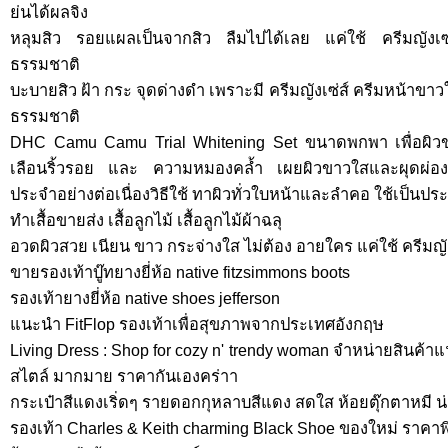
ย่นได้ผลจิง
หลุมสิว รอยแผลเป็นจากสิว ลืมไปได้เลย แค่ใช้ ครีมญังเซ
ธรรมชาติ
บะบายสิว ฝ้า กระ จุดด่างดำ เพราะมี ครีมญังเซ่ส์ ครีมหน้าขาว
ธรรมชาติ
DHC Camu Camu Trial Whitening Set ขนาดพกพา เพื่อผิว
เลือนริ้วรอย และ ความหมองคล้ำ เผยผิวขาวใสและผุดผ่องเด้งด
ประจำอย่างต่อเนื่องวิธีใช้ ทาผิวทั่วใบหน้าและลำคอ ใช้เป็นประจ
ทำเสื้อขายส่ง เสื้อลูกไม้ เสื้อลูกไม้ผ้าฉลุ
อวดผิวสวย เนียน ขาว กระจ่างใส ไม่ต้อง อายใคร แค่ใช้ ครีมญัง
ขายรองเท้าบู๊ทยางยี่ห้อ native fitzsimmons boots
รองเท้ายางยี่ห้อ native shoes jefferson
แนะนำ FitFlop รองเท้าเพื่อสุขภาพจากประเทศอังกฤษ
Living Dress : Shop for cozy n' trendy woman จำหน่ายสินค้าแฟชั
สไตล์ มากมาย ราคากันเองคร่าา
กระเป๋าสีแดงเริ่ดๆ รายดอกกุหลาบสีแดง สดใส ห้อยตุ๊กตาหมี น่าร
รองเท้า Charles & Keith charming Black Shoe ของใหม่ ราคาพ