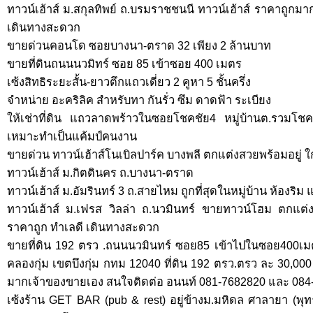
ทาวน์เฮ้าส์ ม.สกุลทิพย์ ถ.บรมราชชนนี ทาวน์เฮ้าส์ ราคาถูกม
เดินทางสะดวก
ขายด่วนคอนโด ซอยบางนา-ตราด 32 เพียง 2 ล้านบาท
ขายที่ดินถนนนวมิทร์ ซอย 85 เข้าซอย 400 เมตร
เซ้งสิทธิระยะสั้น-ยาวตึกแถวเดี่ยว 2 คูหา 5 ชั้นครึ่ง
จำหน่าย อะคริลิค สำหรับทา กันรั่ว ซึม ดาดฟ้า ระเบียง
ให้เช่าที่ดิน แถวลาดพร้าวในซอยโชคชัย4 หมู่บ้านต.รวมโชค เ
เหมาะทำเป็นแค้มป์คนงาน
ขายด่วน ทาวน์เฮ้าส์โนเบิลปาร์ค บางพลี ตกแต่งสวยพร้อมอยู่ 
ทาวน์เฮ้าส์ ม.กิตตินคร ถ.บางนา-ตราด
ทาวน์เฮ้าส์ ม.อัมรินทร์ 3 ถ.สายไหม ถูกที่สุดในหมู่บ้าน ห้องร
ทาวน์เฮ้าส์ ม.เฟรส วิลล่า ถ.นวมินทร์ ขายทาวน์โฮม ตกแต่งอ
ราคาถูก ทำเลดี เดินทางสะดวก
ขายที่ดิน 192 ตรว .ถนนนวมินทร์ ซอย85 เข้าไปในซอย400เม
คลองกุ่ม เขตบึงกุ่ม กทม 12040 ที่ดิน 192 ตรว.ตรว ละ 30,000
มากเจ้าของขายเอง สนใจติดต่อ อนนท์ 081-7682820 และ 084
เซ้งร้าน GET BAR (pub & rest) อยู่ข้างม.มหิดล ศาลายา (พ