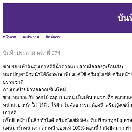
บัน
หน้าแรก
ลงประกาศ
ติดต่อเรา
บันทึกประกาศ หน้าที่ 274
ขายรองเท้าส้นสูงเกาหลีสีน้ำตาลแบบสานมือสอง(พร้อมส่ง)
หมดปัญหาผิวหน้าให้กังวลใจ เพียงแค่ใช้ ครีมญังเซ่ส์ ครีมหน้า
ธรรมชาติ
กางเกงป้ายผ้าทอจากเชียงใหม่
ขาย หมวกแก๊ป ben10 cap เบนเทน เบ็นเท็น หมวกเด็ก หมวก
หน้าสวย หน้าใส ไร้สิว ไร้ฝ้า ไม่ศัลยกรรม ต้องนี่ ครีมญังเซ่
เกาหลี
กรี๊ด!!! หน้าเป็นสิว ทำไงดี ครีมญังเซ่ส์ สิค่ะ รับปรึกษาทุกปัญห
แผ่นมาร์กหน้าจากเกาหลี ของแท้ 100% ตอนนี้กำลังฮิตมาก ทำใ