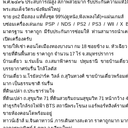
พ.ศ.๒๔๙๖ ประสบการณ์สูง สภาพสวยมาก รับประกันความแท้
พระสมเด็จวัดระฆังพิมพ์ใหญ่
ขาย ps2 มือสอง แท้ทั้งชุด 99%(ดูหนัง,ฟังเพลงได้)+แผ่นเกมส์
ับซ่อมเครื่องเล่นเกม PSP / NDS / PS2 / PS3 / WII / X 
มาตรฐาน ราคาถูก มีรับประกันการซ่อมให้ ท่านสามารถนำเครื่
เปิดเครื่องครับ
ขาย/ให้เช่า คอนโดเมืองทองบางนา กม 18 ซอยข้าง ม. หัวเฉียว
ขายที่ดินพื้นสวย ราคาถูก จำนวน 17 ไร่ จ.สมุทรปราการ
บ้านเดี่ยว ม.ร่มเย็น ถ.เสมาฟ้าคราม ปทุมธานี ขายบ้านเดี่ย
บรรยากาศร่มรื่น ใกล้โลตัส
บ้านเดี่ยว ม.โรยัลปาร์ค วิลล์ ถ.สุวินทวงศ์ ขายบ้านเดี่ยวพร้
มาก เป็นธรรมชาติ ร่มรื่น
ที่ดินเปล่า ถ.ประชาร่วมใจ
ที่ดินเปล่า ถ.สุขุมวิท 71 ที่ดินสวยริมถนนสุขุมวิท 71 หน้ากว้าง
ทำธุรกิจใกล้รถไฟฟ้า BTS สถานีพระโขนง แอร์พอร์ทลิงค์ราม
ขายห้องคอนโดพร้อมอยู่
ทาวน์เฮ้าส์ ม.จินดาทาวน์ .การเดินทางสะดวก ราคาถูกมาก มา