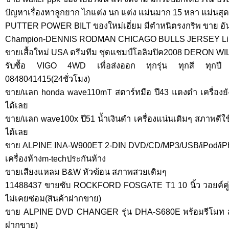
ปัญหาเรื่องหาลูกยาก ไกแต่ง นก แต่ง แม่นมาก 15 หลา แม่นสุดๆ 
PUTTER POWER BILT ของใหม่เอี่ยม มีตำหนิตรงกริพ ขาย อันละ
Champion-DENNIS RODMAN CHICAGO BULLS JERSEY Limit
ขายเสื้อใหม่ USA ดรีมทีม ชุดแชมป์โอลิมปิค2008 DERON W
รับซื้อ VIGO 4WD เพื่อส่งออก ทุกรุ่น ทุกสี ทุกปี รั
0848041415(24ชั่วโมง)
ขาย/แลก honda wave110mT สตาร์ทมือ ปี43 แดงดำ เครื่องยั
ได้เลย
ขาย/แลก wave100x ปี51 น้ำเงินดำ เครื่องแน่นเดิมๆ สภาพดีใช
ได้เลย
ขาย ALPINE INA-W900ET 2-DIN DVD/CD/MP3/USB/iPod/iPhon
เครื่องห้างm-techประกันห้าง
ขายเสียงแหลม B&W หัวฆ้อน สภาพสวยเดิมๆ
11488437 ขายซับ ROCKFORD FOSGATE T1 10 นิ้ว วอยค์คู่
ไม่เคยซ่อม(สินค้าฝากขาย)
ขาย ALPINE DVD CHANGER รุ่น DHA-S680E พร้อมรีโมท สา
ฝากขาย)