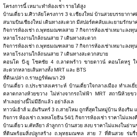
โครงการนี้ เหมาะทำห้องเช่า รายได้สูง
บ้านเดี่ยว ม.ศิวาลัยโครงการ 3 จ.เชียงใหม่ บ้านสวยบรรยากาศ
สนามบินเชียงใหม่ เดินทางสะดวก มีสปอร์ตคลับและยามรักษา
กิจการห้องเช่า ถ.พุทธมณฑลสาย 7 กิจการห้องเช่าเหมาะลงทุน ค
หลายโรงงานใกล้ถนนสาย 7 เดินทางสะดวก
กิจการห้องเช่า ถ.พุทธมณฑลสาย 7 กิจการห้องเช่าเหมาะลงทุน ค
หลายโรงงานใกล้ถนนสาย 7 เดินทางสะดวกสบาย
คอนโด บี-ยู โชคชัย 4 ถ.ลาดพร้าว ขายดาวน์ คอนโดหรู ใ
สะดวกหลายเส้นทางทั้ง MRT และ BTS
ที่ดินเปล่า ถ.ราษฎร์พัฒนา 29
บ้านเดี่ยว ถ.ประชาสงเคราะห์ บ้านเดี่ยวใจกลางเมือง ทำเลเ
ตลาดกลางห้วยขวาง ไม่ห่างจากรถไฟฟ้า MRT สถานีห้วยขวาง 
ทำเลอย่างนี้ไม่มีอีกแล้ว อย่าลังเล
ทาวน์เฮ้าส์ ม.อัมรินทร์ 3 ถ.สายไหม ถูกที่สุดในหมู่บ้าน ห้องร
กิจการ ห้องเช่า ถ.พหลโยธิน 54/1 กิจการห้องเช่า ราคาไม่แพงคืนท
บ้านเดี่ยว ม.คัทลียา ลำลูกกา บ้านสวย สงบ ราคาไม่แพงในย่า
ที่ดินพร้อมสิ่งปลูกสร้าง ถ.พุทธมณฑล สาย 7 ที่ดินสวย ร่มร