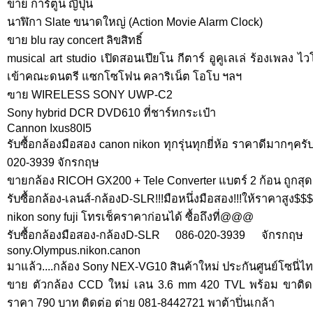
ขาย การ์ตูน ญี่ปุ่น
นาฬิกา Slate ขนาดใหญ่ (Action Movie Alarm Clock)
ขาย blu ray concert ลิขสิทธิ์
musical art studio เปิดสอนเปียโน กีตาร์ อูคูเลเล่ ร้องเพลง ไว
เข้าคณะดนตรี แซกโซโฟน คลาริเน็ต โอโบ ฯลฯ
ฃาย WIRELESS SONY UWP-C2
Sony hybrid DCR DVD610 ที่ชาร์ทกระเป๋า
Cannon Ixus80I5
รับซื้อกล้องมือสอง canon nikon ทุกรุ่นทุกยี่ห้อ ราคาดีมากๆครั
020-3939 จักรกฤษ
ขายกล้อง RICOH GX200 + Tele Converter แบตร์ 2 ก้อน ถูกสุด
รับซื้อกล้อง-เลนส์-กล้องD-SLR!!!มือหนึ่งมือสอง!!!ให้ราคาสูง
nikon sony fuji โทรเช็คราคาก่อนได้ ซื้อถึงที่@@@
รับซื้อกล้องมือสอง-กล้องD-SLR 086-020-3939 จักรกฤษ 
sony.Olympus.nikon.canon
มาแล้ว....กล้อง Sony NEX-VG10 สินค้าใหม่ ประกันศูนย์โซนี่ไ
ขาย ตัวกล้อง CCD ใหม่ เลน 3.6 mm 420 TVL พร้อม ขาติดต
ราคา 790 บาท ติดต่อ ต่าย 081-8442721 พาต้าปิ่นเกล้า