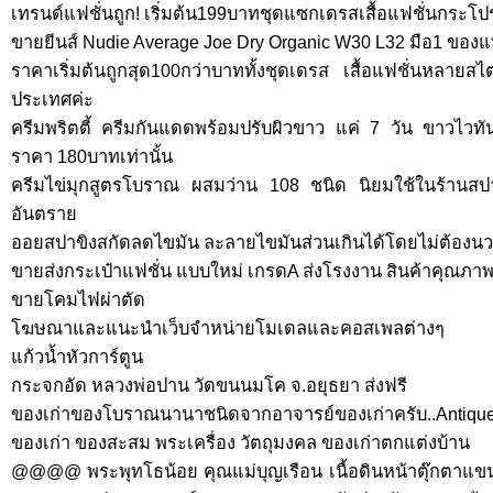
เทรนด์แฟชั่นถูก! เริ่มต้น199บาทชุดแซกเดรสเสื้อแฟชั่นกระโ
ขายยีนส์ Nudie Average Joe Dry Organic W30 L32 มือ1 ของแ
ราคาเริ่มต้นถูกสุด100กว่าบาททั้งชุดเดรส เสื้อแฟชั่นหลายสไต
ประเทศค่ะ
ครีมพริตตี้ ครีมกันแดดพร้อมปรับผิวขาว แค่ 7 วัน ขาวไวทัน
ราคา 180บาทเท่านั้น
ครีมไข่มุกสูตรโบราณ ผสมว่าน 108 ชนิด นิยมใช้ในร้านสป
อันตราย
ออยสปาขิงสกัดลดไขมัน ละลายไขมันส่วนเกินได้โดยไม่ต้องนวด 
ขายส่งกระเป๋าแฟชั่น แบบใหม่ เกรดA ส่งโรงงาน สินค้าคุณภาพดี
ขายโคมไฟผ่าตัด
โฆษณาและแนะนำเว็บจำหน่ายโมเดลและคอสเพลต่างๆ
แก้วน้ำหัวการ์ตูน
กระจกอัด หลวงพ่อปาน วัดขนนมโค จ.อยุธยา ส่งฟรี
ของเก่าของโบราณนานาชนิดจากอาจารย์ของเก่าครับ..Antiq
ของเก่า ของสะสม พระเครื่อง วัตถุมงคล ของเก่าตกแต่งบ้าน
@@@@ พระพุทโธน้อย คุณแม่บุญเรือน เนื้อดินหน้าตุ๊กตาแขนจ