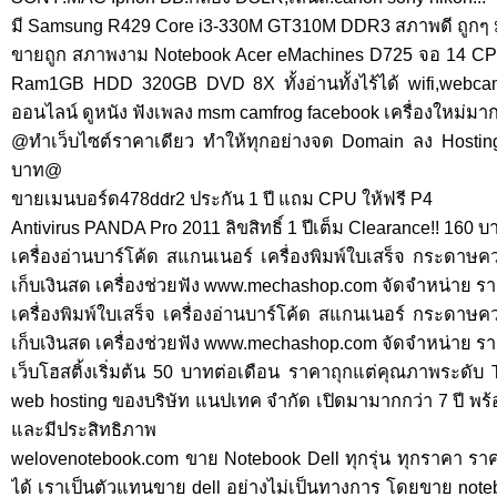
มี Samsung R429 Core i3-330M GT310M DDR3 สภาพดี ถูกๆ ม
ขายถูก สภาพงาม Notebook Acer eMachines D725 จอ 14 CPU 
Ram1GB HDD 320GB DVD 8X ทั้งอ่านทั้งไร้ได้ wifi,webca
ออนไลน์ ดูหนัง ฟังเพลง msm camfrog facebook เครื่องใหม่มา
@ทำเว็บไซต์ราคาเดียว ทำให้ทุกอย่างจด Domain ลง Hostin
บาท@
ขายเมนบอร์ด478ddr2 ประกัน 1 ปี แถม CPU ให้ฟรี P4
Antivirus PANDA Pro 2011 ลิขสิทธิ์ 1 ปีเต็ม Clearance!! 160
เครื่องอ่านบาร์โค้ด สแกนเนอร์ เครื่องพิมพ์ใบเสร็จ กระดาษคว
เก็บเงินสด เครื่องช่วยฟัง www.mechashop.com จัดจำหน่าย
เครื่องพิมพ์ใบเสร็จ เครื่องอ่านบาร์โค้ด สแกนเนอร์ กระดาษคว
เก็บเงินสด เครื่องช่วยฟัง www.mechashop.com จัดจำหน่าย
เว็บโฮสติ้งเริ่มต้น 50 บาทต่อเดือน ราคาถุกแต่คุณภาพระดับ 
web hosting ของบริษัท แนปเทค จำกัด เปิดมามากกว่า 7 ปี พร้
และมีประสิทธิภาพ
welovenotebook.com ขาย Notebook Dell ทุกรุ่น ทุกราคา 
ได้ เราเป็นตัวแทนขาย dell อย่างไม่เป็นทางการ โดยขาย not