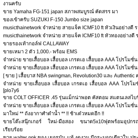
งานครับ
ขาย Yamaha FG-151 japan สภาพสมบูรณ์ คัดสรร มา
ของเข้าครับ SUZUKI F-150 Jumbo size japan
musicthainetwork จำหน่าย สายแจ็ค ICMF10 ft หัวเงินอย่างดี 
musicthainetwork จำหน่าย สายแจ็ค ICMF10 ft หัวทองอย่างดี 
ขายรองเท้ากอล์ฟ CALLAWAY
ขายเหมา 2 ตัว 1,000.- พร้อม EMS
จำหน่าย ขายเสื้อบอล เสื้อบอล เกรดเอ เสื้อบอล AAA โปรโมชั่น ซื
จำหน่าย ขายเสื้อบอล เสื้อบอล เกรดเอ เสื้อบอล AAA โปรโมชั่น ซ
[ ขาย ] เสื้อบาส NBA swingman, Revolution30 และ Authentic 
จำหน่าย ขายเสื้อบอล เสื้อบอล เกรดเอ เสื้อบอล AAA โปรโมชั่
[plo7y6
ขาย COLT OFFICER .45 รุ่นแม็กน่าพอต คัสตอม สแตนเลสไบร
จำหน่าย ขายเสื้อบอล เสื้อบอล เกรดเอ เสื้อบอล AAA โปรโมชั่น ซ
มาใหม่ ** ถังอากาศำดำน้ำ ** !! ช้าเด๋วหมดอีก !!
ขายโต๊ะสนุ๊กเกอร์ ใหม่-มือสอง ขนาด5x10ฟุตพร้อมอุปก
เรียบร้อย
ขาย walter ppk ของ เยอรมัน แท้ งดงาม มีกระบอกเดียวใน ประ