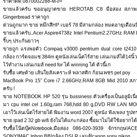
ราคาดีดี 0870002288-M-//=
ขายแล้วครับ ขออนุญาตขาย HEROTAB C8 มือสอง สภาพ 
Gingerbread ราคาถูก
ด่วนถูกมาก ขาย หมึกสีHP เบอร์ 78 มีสามกล่อง หมดอายุเดือนนี้
ขายแล้วครับ..Acer Aspire4738z Intel Pentium2.27GHz 
ริ๊บๆ ประกันยาวๆ
ขายถูก แรงพอตัว Compaq v3000 pentrium dual core t2410 2
กล้อง การ์ดจอแช 384m ดูหนังเล่นเน็ตไร้สาย เล่นเกมส์ได้14นิ้
ไว้ทำงาน เล่นเกมส์ need for ได้ winning ได้ ตัวนี้เก
รับซื้อ เศษด้าย เส้นใยสังเคราะห์ พลาสติก ก้อนเพชร pet poy
MacBook Pro 15" Core i7 2.66GHz.RAM 8GB Mid 2010 สภา
ครับ !
ขาย NOTEBOOK HP 520 รุ่น bussiness ตัวเครื่องเป็นอลูมิเนี
มา cpu intel cel 1.60g,ram 768,hdd 80 g,DVD RW LAN M
เอาใว้เล่นเน็ตไร้สายได้ พิมงาน word 2007 ดูหนัง ฟังเพลง รู
ขาย ipad 2 32 gb wifi ยังไม่ได้แกะกล่อง ซื้อมาไม่ได้ใช้อยากได
รับซื้อโน๊ตบุ๊คNotebook.มือสอง 086-020-3939 จักรก
SONY!MAC Iphon BB!กล้อง DSLR,เลนส์!canon sony nikon...