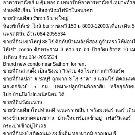
อาคารพาณิชย์ ม.คุ้มทอง ถ.เทพารักษ์อาคารพาณิชย์เหมาะทำ
ทำเลที่ดีเยี่ยม ใกล้สถานีรถไฟฟ้าในอนาคต
ขายบ้านเดี่ยว รัชชา 5 บางใหญ่
ห้องพักให้เช่า ไกล้ bts ราชเทวี 150 ม 8000-12000/เดือน เด
แพรตตินั่ม อ้วน 084-2055534
ขายที่ดิน เขาใหญ่ 88 ไร่ ติดกับบ้านหลังที่สอง ภูจันทรา ให้ผ่อน
ให้เช่า condo ติดพระราม 3 ห่าง รถ brt ป้ายวัดปริวาศ 10 เ
1เดือน อ้วน 084-2055534
Brand new condo near Sathorn for rent
ขายที่ดินสวนผึ้ง เป็นเชิงเขา วิวสวย 45 ไร่เหมาะทำรีสอร์ต
ขายที่ดินเปล่า จ.ชลบุรี ถูกมาก 3 ไร่ ราคา 6 แสน/ไร่ ติด
มอเตอร์เวย์ 5 กม. เหมาะปลูกบ้านพักอาศัย หรือธุรกิจ
ไปอ.บ้านบึง ไปอ.พนัสนิคม ได้
ขายที่ดินวังมะนาว
ขายบ้านเดี่ยวใหม่ทำเลดี จ.นครราชสีมา พร้อมเฟอร์ แอร์ เด
ตรงข้ามตลาดดอนขวาง บ้านใหม่พร้อมเข้าอยู่ เฟอร์นิเจอร์ แ
กระเป๋าเข้าอยู่ได้เลย
ขายที่ดิน26ไร่ติดถนน323 ลิ่นถิ่น ทองผาภูมิ กาญจนบุรี