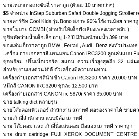
ขายเหมากางเกงซับฉี่ ราคาถูก (ตัวละ 10 บาทกว่าๆ)
$$ จำหน่าย InStep Suburban Safari Double Jogging Stroller r
ขายคาร์ซีท Cool Kids รุ่น Bono สภาพ 90% ใช้งานน้อย ราคาถู
ขายโมบาย COMBI ( สำหรับให้เด็กฟังเสียงเพลงเวลาหลับ )
ชูชีพหัดว่ายน้ำเด็กเล็ก อายุ 1-2 ปี มีกันหน้าจมน้ำ 399 บาท
ของเล่นเด็กราคาถูก BMW , Ferrari , Audi , Benz ส่งทั่วประเทศ
.เครื่อง ถ่ายเอกสารสีแคนนอน Canon iRC3200 ลูกเล่นแบบ Full
ชุดพร้อม ปริ้นเน็ตเวอร์ค สแกน ความเร็วสูงสุดถึง 32 แผ
สำหรับงานเร่งด่วนใด้ดี ตัวเครื่องมีความทนทาน
เครื่องถ่ายเอกสารสีนำเข้า Canon IRC3200 ราคา 20,000 บาท
หมึกสี CANON IRC3200 ชุดละ 12,500 บาท
เครื่องถ่ายเอกสาร CANON irc 5870i ราคา 35,000 บาท
ขาย talking dict หลายรุ่น
ขายโต๊ะคอมพิวเตอร์ สำนักงาน สภาพดี ต่อรองราคาได้ ขายด่
ขายเก้าอี้สำนักงาน แบบมีล้อ สภาพดี
ขาย โต๊ะคอม และ เก้าอี้นั่งเล่นคอม มือสอง สภาพดี ราคาถูก
ขาย drum cartridge FUJI XEROX DOCUMENT CENTRE 