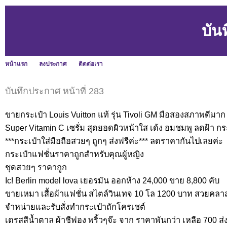
บัน
หน้าแรก
ลงประกาศ
ติดต่อเรา
บันทึกประกาศ หน้าที่ 283
ขายกระเป๋า Louis Vuitton แท้ รุ่น Tivoli GM มือสองสภาพดีมาก
Super Vitamin C เซรั่ม สุดยอดผิวหน้าใส เด้ง อมชมพู ลดฝ้า กร
***กระเป๋าใส่มือถือสวยๆ ถูกๆ ส่งฟรีค่ะ*** ลดราคากันไปเลยค่ะ
กระเป๋าแฟชั่นราคาถูกสำหรับคุณผู้หญิง
ชุดสวยๆ ราคาถูก
Ic! Berlin model lova เยอรมัน ออกห้าง 24,000 ขาย 8,800 คับ
ขายเหมา เสื้อผ้าแฟชั่น สไตล์วินเทจ 10 โล 1200 บาท สวยคลาส
จำหน่ายและรับสั่งทำกระเป๋าถักโครเชต์
เดรสสีน้ำตาล ผ้าชีฟอง พริ้วๆจ๊ะ จาก ราคาพันกว่า เหลือ 700 ส่