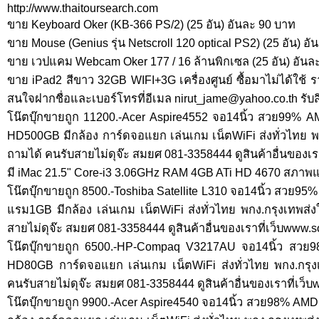
http://www.thaitoursearch.com
ขาย Keyboard Oker (KB-366 PS/2) (25 อัน) อันละ 90 บาท
ขาย Mouse (Genius รุ่น Netscroll 120 optical PS2) (25 อัน) อ
ขาย เวปแคม Webcam Oker 177 / 16 ล้านพิกเซล (25 อัน) อันล
ขาย iPad2 สีขาว 32GB WIFI+3G เครื่องศูนย์ ซื้อมาไม่ได้ใช้ ร
สนใจฝากชื่อและเบอร์โทรที่อีเมล
nirut_jame@yahoo.co.th
รับ
โน๊ตบุ๊กขายถูก 11200.-Acer Aspire4552 จอ14นิ้ว สวย99% 
HD500GB มีกล้อง การ์ดจอแยก เล่นเกม เน็ตWiFi ส่งทั่วไทย 
ถามได้ คนรับสายไม่ดุจ๊ะ สมยศ 081-3358444 ดูสินค้าอื่นของเ
มี iMac 21.5" Core-i3 3.06GHz RAM 4GB ATi HD 4670 สภาพแ
โน๊ตบุ๊กขายถูก 8500.-Toshiba Satellite L310 จอ14นิ้ว สวย
แรม1GB มีกล้อง เล่นเกม เน็ตWiFi ส่งทั่วไทย พกง.กรุงเทพส
สายไม่ดุจ๊ะ สมยศ 081-3358444 ดูสินค้าอื่นของเราที่เว็บwww
โน๊ตบุ๊กขายถูก 6500.-HP-Compaq V3217AU จอ14นิ้ว สว
HD80GB การ์ดจอแยก เล่นเกม เน็ตWiFi ส่งทั่วไทย พกง.กรุ
คนรับสายไม่ดุจ๊ะ สมยศ 081-3358444 ดูสินค้าอื่นของเราที่เว
โน๊ตบุ๊กขายถูก 9900.-Acer Aspire4540 จอ14นิ้ว สวย98% AM