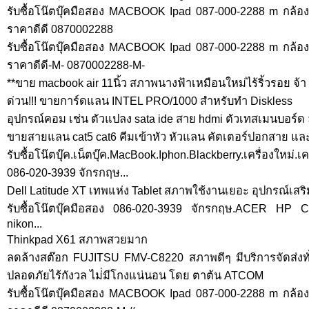
รับซื้อโน๊ตบุ๊คมือสอง MACBOOK Ipad 087-000-2288 m กล้อ
ราคาดีดี 0870002288
รับซื้อโน๊ตบุ๊คมือสอง MACBOOK Ipad 087-000-2288 m กล้อ
ราคาดีดี-M- 0870002288-M-
**ขาย macbook air 11นิ้ว สภาพนางฟ้าเหมือนใหม่ไร้ริ้วรอย จ้า
ด่วน!!! ขายการ์ดแลน INTEL PRO/1000 สำหรับทำ Diskless
อุปกรณ์คอม เช่น ตัวแปลง sata ide สาย hdmi ตัวเทสเมนบอร์
ขายสายแลน cat5 cat6 คีมเข้าหัว หัวแลน คัตเตอร์ปอกสาย และ
รับซื้อโน๊ตบุ๊ค.เน็ตบุ๊ค.MacBook.Iphon.Blackberry.เครื่องใหม่
086-020-3939 จักรกฤษ...
Dell Latitude XT เทพแห่ง Tablet สภาพใช้งานเยอะ อุปกรณ์เสริ
รับซื้อโน๊ตบุ๊คมือสอง 086-020-3939 จักรกฤษ.ACER H
nikon...
Thinkpad X61 สภาพสวยมาก
ลดล้างสต๊อก FUJITSU FMV-C8220 สภาพดีๆ มีบริการจัดส่งท
ปลอดภัยไร้กังวล ไม่่มีโกงแน่นอน โดย ตาต้น ATCOM
รับซื้อโน๊ตบุ๊คมือสอง MACBOOK Ipad 087-000-2288 m กล้อ