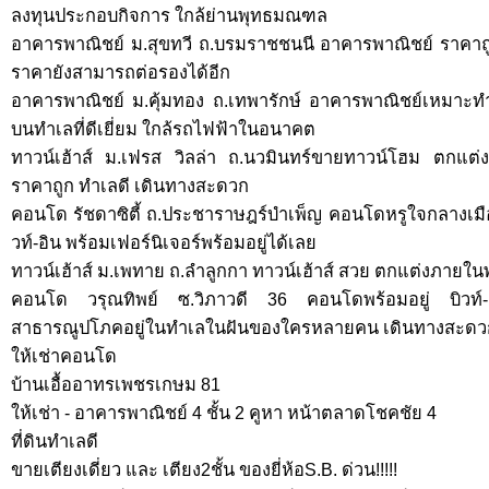
ลงทุนประกอบกิจการ ใกล้ย่านพุทธมณฑล
อาคารพาณิชย์ ม.สุขทวี ถ.บรมราชชนนี อาคารพาณิชย์ ราคาถูก
ราคายังสามารถต่อรองได้อีก
อาคารพาณิชย์ ม.คุ้มทอง ถ.เทพารักษ์ อาคารพาณิชย์เหมา
บนทำเลที่ดีเยี่ยม ใกล้รถไฟฟ้าในอนาคต
ทาวน์เฮ้าส์ ม.เฟรส วิลล่า ถ.นวมินทร์ขายทาวน์โฮม ตกแต่งอ
ราคาถูก ทำเลดี เดินทางสะดวก
คอนโด รัชดาซิตี้ ถ.ประชาราษฎร์บำเพ็ญ คอนโดหรูใจกลางเมื
วท์-อิน พร้อมเฟอร์นิเจอร์พร้อมอยู่ได้เลย
ทาวน์เฮ้าส์ ม.เพทาย ถ.ลำลูกกา ทาวน์เฮ้าส์ สวย ตกแต่งภายในพร
คอนโด วรุณทิพย์ ซ.วิภาวดี 36 คอนโดพร้อมอยู่ บิวท์-อ
สาธารณูปโภคอยู่ในทำเลในฝันของใครหลายคน เดินทางสะด
ให้เช่าคอนโด
บ้านเอื้ออาทรเพชรเกษม 81
ให้เช่า - อาคารพาณิชย์ 4 ชั้น 2 คูหา หน้าตลาดโชคชัย 4
ที่ดินทำเลดี
ขายเตียงเดี่ยว และ เตียง2ชั้น ของยี่ห้อS.B. ด่วน!!!!!