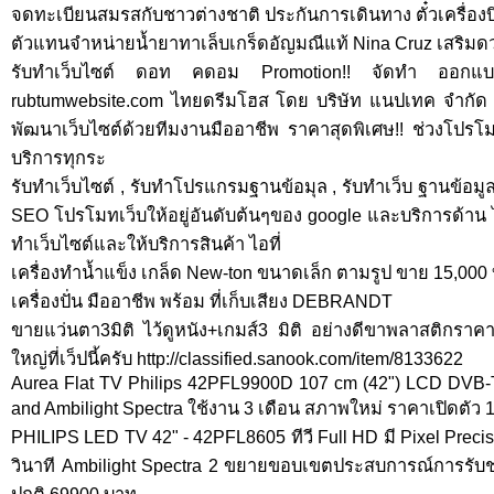
จดทะเบียนสมรสกับชาวต่างชาติ ประกันการเดินทาง ตั๋วเครื่องบิ
ตัวแทนจำหน่ายน้ำยาทาเล็บเกร็ดอัญมณีแท้ Nina Cruz เสริมด
รับทำเว็บไซต์ ดอท คดอม Promotion!! จัดทำ ออกแ
rubtumwebsite.com ไทยดรีมโฮส โดย บริษัท แนปเทค จำกัด 
พัฒนาเว็บไซต์ด้วยทีมงานมืออาชีพ ราคาสุดพิเศษ!! ช่วงโปรโมช
บริการทุกระ
รับทำเว็บไซต์ , รับทำโปรแกรมฐานข้อมุล , รับทำเว็บ ฐานข้อมูล,
SEO โปรโมทเว็บให้อยู่อันดับต้นๆของ google และบริการด้าน ไ
ทำเว็บไซต์และให้บริการสินค้า ไอที่
เครื่องทำน้ำแข็ง เกล็ด New-ton ขนาดเล็ก ตามรูป ขาย 15,000 บ
เครื่องปั่น มืออาชีพ พร้อม ที่เก็บเสียง DEBRANDT
ขายแว่นตา3มิติ ไว้ดูหนัง+เกมส์3 มิติ อย่างดีขาพลาสติกราค
ใหญ่ที่เว็ปนี้ครับ http://classified.sanook.com/item/8133622
Aurea Flat TV Philips 42PFL9900D 107 cm (42") LCD DVB-T
and Ambilight Spectra ใช้งาน 3 เดือน สภาพใหม่ ราคาเปิดตัว
PHILIPS LED TV 42" - 42PFL8605 ทีวี Full HD มี Pixel Preci
วินาที Ambilight Spectra 2 ขยายขอบเขตประสบการณ์การรับ