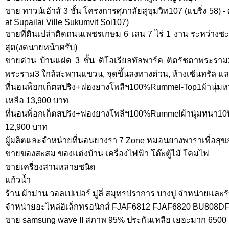
ขาย ทาวน์เฮ้าส์ 3 ชั้น โครงการศุภาลัยสุขุมวิท107 (แบริ่ง 58) 
at Supailai Ville Sukumvit Soi107)
ขายที่ดินเปล่าติดถนนเพชรเกษม 6 เลน 7 ไร่ 1 งาน ระหว่างชะอ
สุด(งดนายหน้าครับ)
ขายด่วน บ้านแฝด 3 ชั้น ดิโอเรียลทัลพาร์ค ติดรัชดาพระราม3
พระราม3 ใกล้สะพานแขวน, จุดขึ้นลงทางด่วน, ห้างเซ้นทรัล 
ที่นอนพ็อกเก็ตสปริง+ฟองยางโพลีฯ100%Rummel-Top1ผ้านุ่มห
เหลือ 13,900 บาท
ที่นอนพ็อกเก็ตสปริง+ฟองยางโพลีฯ100%Rummelผ้านุ่มหนา10น
12,900 บาท
ผู้ผลิตและจำหน่ายที่นอนยางรา 7 Zone หมอนยางพาราเพื่อสุ
ขายของสะสม ของแต่งบ้าน เครื่องไฟฟ้า โต๊ะตู้ไม้ โคมไฟ
ขายเครื่องสานหลายชนิด
แก้วน้ำ
ร้าน ผ้าม่าน วอลเปเปอร์ มู่ลี่ สมุทรปราการ บางปู จำหน่ายและรั
จำหน่ายอะไหล่อิเล็กทรอนิกส์ FJAF6812 FJAF6820 BU808
ขาย samsung wave II สภาพ 95% ประกันเหลือ เยอะมาก 6500