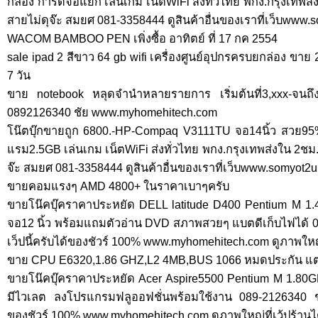
กล้อง การ์ดจอแยก เล่นเกม เน็ตWiFi ส่งทั่วไทย พกง.กรุงเทพ
สายไม่ดุจ๊ะ สมยศ 081-3358444 ดูสินค้าอื่นของเราที่เว็บwww
WACOM BAMBOO PEN เพิ่งซื้อ อาทิตย์ ที่ 17 กค 2554
sale ipad 2 สีขาว 64 gb wifi เครื่องศูนย์อุปกรครบยกล่อง ขา
7 วัน
ขาย notebook หลุดจำนำหลายรายการ เริ่มต้นที่3,xxx-จนถ
0892126340 ชัย www.myhomehitech.com
โน๊ตบุ๊กขายถูก 6800.-HP-Compaq V3111TU จอ14นิ้ว สวย
แรม2.5GB เล่นเกม เน็ตWiFi ส่งทั่วไทย พกง.กรุงเทพส่งใน 2ช
จ๊ะ สมยศ 081-3358444 ดูสินค้าอื่นของเราที่เว็บwww.somyot2
ขายคอมแรงๆ AMD 4800+ ในราคาเบาๆครับ
ขายโน๊คบุ๊คราคาประหยัด DELL latitude D400 Pentium M
จอ12 นิ้ว พร้อมแถมตัวอ่าน DVD สภาพสวยๆ แบตดีเก็บไฟได้ 0
เว็ปนี้ครับได้ของชัวร์ 100% www.myhomehitech.com ดูภาพใหญ่
ขาย CPU E6320,1.86 GHZ,L2 4MB,BUS 1066 หมดประกัน แต่
ขายโน๊คบุ๊คราคาประหยัด Acer Aspire5500 Pentium M 1
มีไวเลต ลงโปรแกรมฟลูออฟชั่นพร้อมใช้งาน 089-2126340 ชัย 
ของชัวร์ 100% www.myhomehitech.com ดูภาพใหญ่ที่เว้ปร้านได