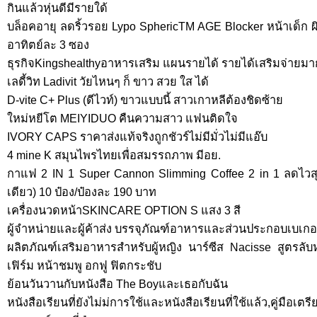
กินแล้วหุ่นดีมีรายใด้
บล็อคอายุ ลดริ้วรอย Lypo SphericTM AGE Blocker หน้าเด็ก ผ
อาทิตย์ละ 3 ซอง
ธุรกิจKingshealthyอาหารเสริม แผนรายได้ รายได้เสริมจ่ายมาก
เลดี้วิท Ladivit วัยไหนๆ ก็ ขาว สวย ใส ได้
D-vite C+ Plus (ดีไวท์) ขาวแบบนี้ สาวเกาหลีต้องชิดซ้าย
ใหม่หยีโต MEIYIDUO คืนความสาว แฟนติดใจ
IVORY CAPS ราคาส่งแท้จริงถูกชัวร์ไม่มีมั่วไม่มีแอ๊บ
4 mine K สมุนไพรไทยเพื่อสมรรถภาพ มีอย.
กาแฟ 2 IN 1 Super Cannon Slimming Coffee 2 in 1 ลดไวสุ
เดียว) 10 ป๋อง/ป๋องละ 190 บาท
เครื่องนวดหน้าSKINCARE OPTION S แสง 3 สี
ผู้จำหน่ายและผู้ค้าส่ง บรรจุภัณฑ์อาหารและส่วนประกอบเบเกอ
ผลิตภัณฑ์เสริมอาหารสำหรับผู้หญิง นาร์ซีส Nacisse สูตร
เฟิร์ม หน้าชมพู อกฟู ฟิตกระชับ
ย้อนวันวานกับหนังสือ The Boyและเธอกับฉัน
หนังสือเรียนที่ยังไม่ม่การใช้และหนังสือเรียนที่ใช้แล้ว,คู่มือเ