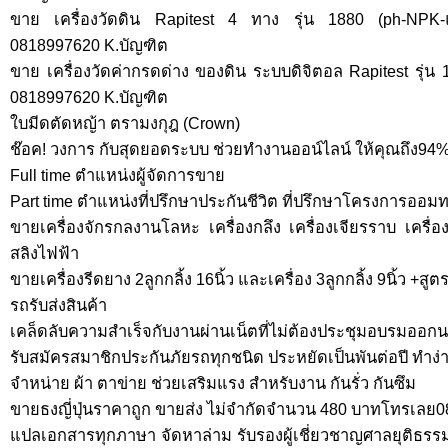
ขาย เครื่องวัดดิน Rapitest 4 ทาง รุ่น 1880 (ph-NPK-แส
0818997620 K.บัญฑิต
ขาย เครื่องวัดค่ากรดด่าง ของดิน ระบบดิจิตอล Rapitest รุ่น 1
0818997620 K.บัญฑิต
ใบมีดตัดหญ้า ตรามงกุฎ (Crown)
ช๊อค! วงการ กับสุดยอดระบบ ช่วยทำงานออน์ไลน์ ให้คุณถึง94
Full time ตำแหน่งผู้จัดการขาย
Part time ตำแหน่งที่ปรึกษาประกันชีวิต ที่ปรึกษาโครงการออมท
ขายเครื่องจักรกลงานโลหะ เครื่องกลึง เครื่องเจียรราบ เครื่อง
สลิงไฟฟ้า
ขายเครื่องรีดยาง 2ลูกกลิ้ง 16นิ้ว และเครื่อง 3ลูกกลิ้ง 9นิ้ว +
รถรับส่งสินค้า
เคล็ดลับความสำเร็จกับงานผ่านเน็ตที่ไม่ต้องประชุมอบรมออก
รับสมัครสมาชิกประกันภัยรถทุกชนิด ประหยัดเป็นพันต่อปี ทำง่า
จำหน่าย ผ้า ตาข่าย ช่วยเสริมแรง สำหรับงาน กันรั่ว กันซึม
ขายธงญี่ปุ่นราคาถูก ขายส่ง ไม่จำกัดจำนวน 480 บาทโทรเลย0
แปลเอกสารทุกภาษา จัดหาล่าม รับรองผู้เชี่ยวชาญศาลยุติธรรม โ