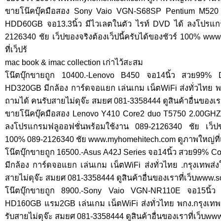
ขายโน๊คบุ๊คมือสอง Sony Vaio VGN-S68SP Pentium M5
HDD60GB จอ13.3นิ้ว มีไวเลตในตัว ไรท์ DVD ได้ ลงโปรแกร
2126340 ชัย เว็ปของจริงต้องเว็ปนี้ครับได้ของชัวร์ 100% w
ที่เว็ปร้
mac book & imac collection เก่าไว้สะสม
โน๊ตบุ๊กขายถูก 10400.-Lenovo B450 จอ14นิ้ว สวย99%
HD320GB มีกล้อง การ์ดจอแยก เล่นเกม เน็ตWiFi ส่งทั่วไทย 
ถามได้ คนรับสายไม่ดุจ๊ะ สมยศ 081-3358444 ดูสินค้าอื่นของเ
ขายโน๊คบุ๊คมือสอง Lenovo Y410 Core2 duo T5750 2.00
ลงโปรแกรมฟลูออฟชั่นพร้อมใช้งาน 089-2126340 ชัย เว็ปของจ
100% 089-2126340 ชัย www.myhomehitech.com ดูภาพใหญ่ที่เว
โน๊ตบุ๊กขายถูก 16500.-Asus A42J Series จอ14นิ้ว สวย99%
มีกล้อง การ์ดจอแยก เล่นเกม เน็ตWiFi ส่งทั่วไทย .กรุงเทพ
สายไม่ดุจ๊ะ สมยศ 081-3358444 ดูสินค้าอื่นของเราที่เว็บwww
โน๊ตบุ๊กขายถูก 8900.-Sony Vaio VGN-NR110E จอ15นิ้
HD160GB แรม2GB เล่นเกม เน็ตWiFi ส่งทั่วไทย พกง.กรุงเท
รับสายไม่ดุจ๊ะ สมยศ 081-3358444 ดูสินค้าอื่นของเราที่เว็บw