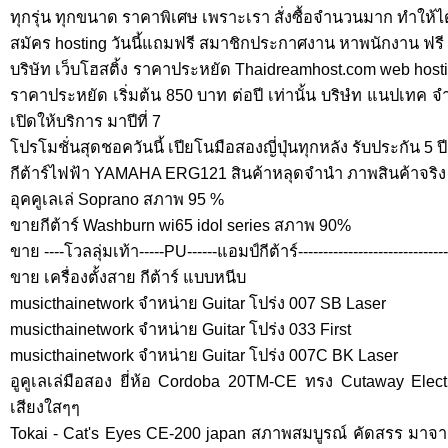
ทุกรุ่น ทุกขนาด ราคาพิเศษ เพราะเรา สั่งซื้อจำนวนมาก ทำให้ไ
สมัคร hosting วันนี้แถมฟรี สมาชิกประกาศงาน หาพนักงาน ฟรี
บริษัท เว็บโฮสติ้ง ราคาประหยัด Thaidreamhost.com web hosti
ราคาประหยัด เริ่มต้น 850 บาท ต่อปี เท่านั้น บริษํท แนปเทค จ
เปิดให้บริการ มาปีที่ 7
โปรโมชั่นสุดชอควันนี้ เปียโนมือสองญี่ปุ่นทุกหลัง รับประกัน 5 ปี 
กีต้าร์ไฟฟ้า YAMAHA ERG121 สินค้าหลุดจำนำ ภาพสินค้าจริง จ
อุคคูเลเล่ Soprano สภาพ 95 %
ขายกีต้าร์ Washburn wi65 idol series สภาพ 90%
ขาย ----โวลลุ่มเท้า-----PU------แอมป์กีต้าร์--------------------------
ขาย เครื่องตั้งสาย กีต้าร์ แบบหนีบ
musicthainetwork จำหน่าย Guitar โปร่ง 007 SB Laser
musicthainetwork จำหน่าย Guitar โปร่ง 033 First
musicthainetwork จำหน่าย Guitar โปร่ง 007C BK Laser
อูคูเลเล่มือสอง ยี่ห้อ Cordoba 20TM-CE ทรง Cutaway Electri
เสียงใสๆๆ
Tokai - Cat's Eyes CE-200 japan สภาพสมบูรณ์ คัดสรร มาจาก 