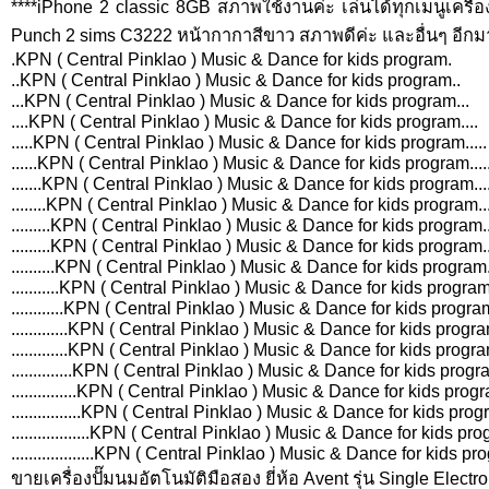
****iPhone 2 classic 8GB สภาพใช้งานค่ะ เล่นได้ทุกเมนูเครื
Punch 2 sims C3222 หน้ากากาสีขาว สภาพดีค่ะ และอื่นๆ อีก
.KPN ( Central Pinklao ) Music & Dance for kids program.
..KPN ( Central Pinklao ) Music & Dance for kids program..
...KPN ( Central Pinklao ) Music & Dance for kids program...
....KPN ( Central Pinklao ) Music & Dance for kids program....
.....KPN ( Central Pinklao ) Music & Dance for kids program.....
......KPN ( Central Pinklao ) Music & Dance for kids program.....
.......KPN ( Central Pinklao ) Music & Dance for kids program....
........KPN ( Central Pinklao ) Music & Dance for kids program....
.........KPN ( Central Pinklao ) Music & Dance for kids program....
.........KPN ( Central Pinklao ) Music & Dance for kids program....
..........KPN ( Central Pinklao ) Music & Dance for kids program....
...........KPN ( Central Pinklao ) Music & Dance for kids program....
............KPN ( Central Pinklao ) Music & Dance for kids program...
.............KPN ( Central Pinklao ) Music & Dance for kids program...
.............KPN ( Central Pinklao ) Music & Dance for kids program...
..............KPN ( Central Pinklao ) Music & Dance for kids program...
...............KPN ( Central Pinklao ) Music & Dance for kids program..
................KPN ( Central Pinklao ) Music & Dance for kids program..
..................KPN ( Central Pinklao ) Music & Dance for kids program.
...................KPN ( Central Pinklao ) Music & Dance for kids program
ขายเครื่องปั๊มนมอัตโนมัติมือสอง ยี่ห้อ Avent รุ่น Single Elec