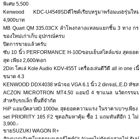
พิเศษ 5,500
Kenwood KDC-U4549SDดีไซด์เรียบหรูมาพร้อมusbรุ่นใหม่ฟัง
4,900บาท
MB Quart QM 335.03CX ลำโพงกลางแหลมแยกชิ้น 3 ทาง กร
ของใหม่เก่าเก็บ อุปกรณ์ครบ
ปิดการขายแล้วครับ
ซับ 10 นิ้ว PERFORMANCE H-10Dขอบเย็บสไตล์แข่ง สุดยอดพ
สุด เพียง 2,600/ดอก
2Din โคเล่ Kole Audio KDV-455T เครื่องเล่นดีวีดี all in one 
ขนาด 4.3
KENWOOD DDX4038 หน้าจอ VGA 6.1 นิ้ว 2 dinจอL.E.D ทั
ACZON MICROTRON MT4.50 แอมป์ 4 ชาแนล นวัตกรรมนาโน
สำหรับรถเล็ก พื้นที่จำกัด
HiP แอมป์คลาสD 1000w. สุดยอดความแรง ในราคาเบาๆเพียง 3,
set PRIORITY 165 F2 ชุดอภิมหาคุ้ม ซื้อ 1 แถมทันทีอีก 1 ไม่มี
3,900.-
ขายSUZUKI WAGON R+
สัญญาณกันขโมยรถมอเตอร์ไซค์Gt-Alarmไม่ตัดต่อสายไฟ รับประ