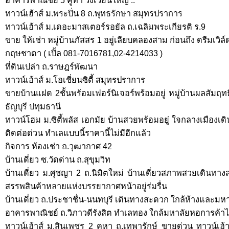
อาคารพาณิชย์ 5 คูหา วงเวียนใหญ่ ..
ทาวน์เฮ้าส์ ม.พระปิ่น 8 ถ.พุทธรักษา สมุทรปราการ
ทาวน์เฮ้าส์ ม.เดอะมาสเตอร์รอยัล ถ.เฉลิมพระเกียรติ ร.9
ขาย ให้เช่า หมู่บ้านภัสสร 1 อยู่เลียบคลองสาม ก่อนถึง ดรีมเวิล
กฤษชาดา ( เปิ้ล 081-7016781,02-4214033 )
ที่ดินเปล่า ถ.ราษฎร์พัฒนา
ทาวน์เฮ้าส์ ม.โอเชี่ยนซิตี้ สมุทรปราการ
ขายบ้านแฝด 2ชั้นพร้อมเฟอร์นิเจอร์พร้อมอยู่ หมู่บ้านผลสัมฤทธ
ธัญบุรี ปทุมธานี
ทาวน์โฮม ม.ซิตี้พลัส เอกมัย บ้านสวยพร้อมอยู่ ใจกลางเมือ
ติดต่อด่วน ทำเลแบบนี้ราคานี้ไม่มีอีกแล้ว
กิจการ ห้องเช่า ถ.วุฒากาศ 42
บ้านเดี่ยว ซ.วัดด่าน ถ.สุขุมวิท
บ้านเดี่ยว ม.ศุชญา 2 ถ.นิมิตใหม่ บ้านเดี่ยวสภาพสวยเดินทาง
สรรพสินค้าหลายแห่งบรรยากาศหน้าอยู่ร่มรื่น
บ้านเดี่ยว ถ.ประชาชื่น-นนทบุรี เดินทางสะดวก ใกล้ห้างและมหา
อาคารพาณิชย์ ถ.วิภาวดีรังสิต ทำเลทอง ใกล้มหาลัยหอการค้
ทาวน์เฮ้าส์ ม.สินเพชร 2 คูหา ถ.เทพารักษ์ ขายด่วน ทาวน์เฮ้