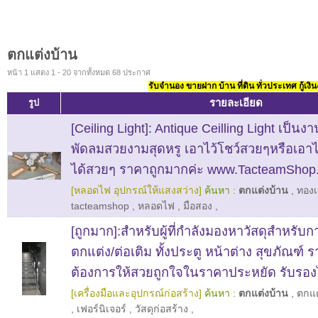
ตกแต่งบ้าน
หน้า 1 แสดง 1 - 20 จากทั้งหมด 68 ประกาศ
รับจำนอง ขายฝาก บ้าน ที่ดิน ทั่วประเทศ กู้เงิน
รายละเอียด
รูป
[Ceiling Light]: Antique Ceilling Light เป็นง
พัดลมสวยงามสุดหรู เอาไว้โชว์สวยๆหรือเอ
ได้สวยๆ ราคาถูกมากค่ะ www.TacteamShop
[หลอดไฟ อุปกรณ์ให้แสงสว่าง]
ค้นหา :
ตกแต่งบ้าน
,
ทองเ
tacteamshop
,
หลอดไฟ
,
มือสอง
,
[ถูกมาก]:สำหรับผู้ที่กำลังมองหาวัสดุสำหรับก
ตกแต่ง/ต่อเติม ทั้งประตู หน้าต่าง สุขภัณฑ์ ร
ต้องการให้สวยถูกใจในราคาประหยัด รับรองไม
[เครื่องมือและอุปกรณ์ก่อสร้าง]
ค้นหา :
ตกแต่งบ้าน
,
ตกแต
,
เฟอร์นิเจอร์
,
วัสดุก่อสร้าง
,