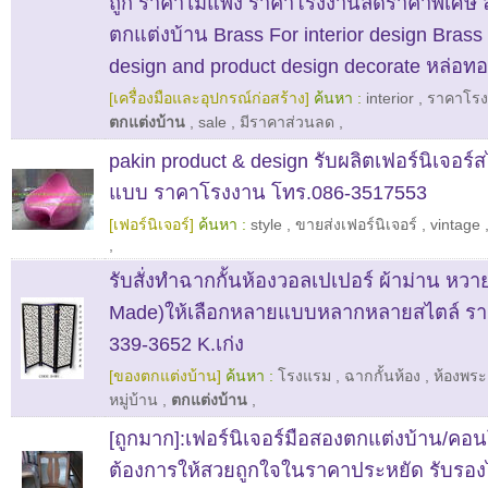
ถูก ราคาไม่แพง ราคาโรงงานลดราคาพิเศษ ล
ตกแต่งบ้าน Brass For interior design Brass f
design and product design decorate หล่อทอ
[เครื่องมือและอุปกรณ์ก่อสร้าง]
ค้นหา :
interior
,
ราคาโรง
ตกแต่งบ้าน
,
sale
,
มีราคาส่วนลด
,
pakin product & design รับผลิตเฟอร์นิเจอร์ส
แบบ ราคาโรงงาน โทร.086-3517553
[เฟอร์นิเจอร์]
ค้นหา :
style
,
ขายส่งเฟอร์นิเจอร์
,
vintage
,
รับสั่งทำฉากกั้นห้องวอลเปเปอร์ ผ้าม่าน หวาย
Made)ให้เลือกหลายแบบหลากหลายสไตล์ รา
339-3652 K.เก่ง
[ของตกแต่งบ้าน]
ค้นหา :
โรงแรม
,
ฉากกั้นห้อง
,
ห้องพระ
หมู่บ้าน
,
ตกแต่งบ้าน
,
[ถูกมาก]:เฟอร์นิเจอร์มือสองตกแต่งบ้าน/คอน
ต้องการให้สวยถูกใจในราคาประหยัด รับรองไม