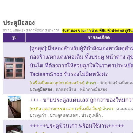
ประตูมือสอง
หน้า 1 แสดง 1 - 3 จากทั้งหมด 3 ประกาศ
รับจำนอง ขายฝาก บ้าน ที่ดิน ทั่วประเทศ กู้เงิน
รายละเอียด
รูป
[ถูกสุด]:มือสองสำหรับผู้ที่กำลังมองหาวัสดุส
ก่อสร้าง/ตกแต่ง/ต่อเติม ทั้งประตู หน้าต่าง ส
บันได ที่ต้องการให้สวยถูกใจในราคาประหยั
TacteamShop รับรองไม่ผิดหวังค่ะ
[เครื่องมือและอุปกรณ์ก่อสร้าง]
ค้นหา :
วัสดุก่อสร้างมือสอ
ประตูมือสอง
,
ตกแต่งบ้าน
,
หน้าต่างมือสอง
,
++++ขายประตูสแตนเลส ถูกกว่าของใหม่กว่า
[ธุรกิจ อุตสาหกรรม และ เครื่องมือ อื่นๆ]
ค้นหา :
สแตนเล
ประตูเก่า
,
ประตูสแตนเลส
,
ประตูเหล็ก
,
+++++ประตูม้วนเก่า พร้อมใช้งาน+++++