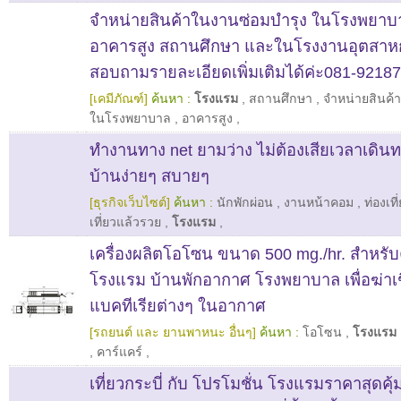
จำหน่ายสินค้าในงานซ่อมบำรุง ในโรงพยา
อาคารสูง สถานศึกษา และในโรงงานอุตสาห
สอบถามรายละเอียดเพิ่มเติมได้ค่ะ081-9218
[เคมีภัณฑ์]
ค้นหา :
โรงแรม
,
สถานศึกษา
,
จำหน่ายสินค้
ในโรงพยาบาล
,
อาคารสูง
,
ทำงานทาง net ยามว่าง ไม่ต้องเสียเวลาเดินทา
บ้านง่ายๆ สบายๆ
[ธุรกิจเว็บไซต์]
ค้นหา :
นักพักผ่อน
,
งานหน้าคอม
,
ท่องเที
เที่ยวแล้วรวย
,
โรงแรม
,
เครื่องผลิตโอโซน ขนาด 500 mg./hr. สำหรับ
โรงแรม บ้านพักอากาศ โรงพยาบาล เพื่อฆ่าเช
แบคทีเรียต่างๆ ในอากาศ
[รถยนต์ และ ยานพาหนะ อื่นๆ]
ค้นหา :
โอโซน
,
โรงแรม
,
คาร์แคร์
,
เที่ยวกระบี่ กับ โปรโมชั่น โรงแรมราคาสุดคุ