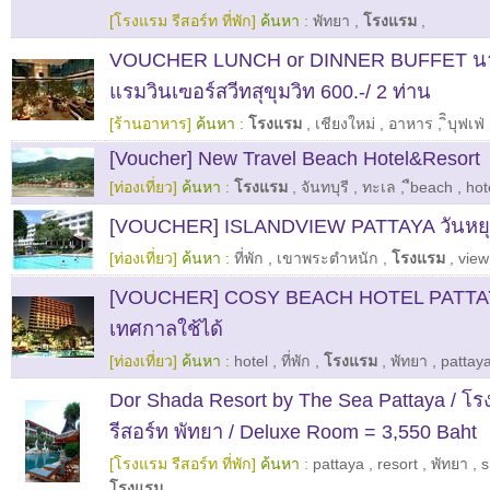
[โรงแรม รีสอร์ท ที่พัก]
ค้นหา :
พัทยา
,
โรงแรม
,
VOUCHER LUNCH or DINNER BUFFET นา
แรมวินเฃอร์สวีทสุขุมวิท 600.-/ 2 ท่าน
[ร้านอาหาร]
ค้นหา :
โรงแรม
,
เชียงใหม่
,
อาหาร
,
ิิบุฟเฟ่
[Voucher] New Travel Beach Hotel&Resort
[ท่องเที่ยว]
ค้นหา :
โรงแรม
,
จันทบุรี
,
ทะเล
,
ืbeach
,
hot
[VOUCHER] ISLANDVIEW PATTAYA วันหยุด
[ท่องเที่ยว]
ค้นหา :
ที่พัก
,
เขาพระตำหนัก
,
โรงแรม
,
view
[VOUCHER] COSY BEACH HOTEL PATTAY
เทศกาลใช้ได้
[ท่องเที่ยว]
ค้นหา :
hotel
,
ที่พัก
,
โรงแรม
,
พัทยา
,
pattay
Dor Shada Resort by The Sea Pattaya / โ
รีสอร์ท พัทยา / Deluxe Room = 3,550 Baht
[โรงแรม รีสอร์ท ที่พัก]
ค้นหา :
pattaya
,
resort
,
พัทยา
,
s
โรงแรม
,