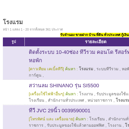
โรงแรม
หน้า 1 แสดง 1 - 20 จากทั้งหมด 361 ประกาศ
รับจำนอง ขายฝาก บ้าน ที่ดิน ทั่วประเทศ กู้เงิน
รายละเอียด
รูป
ติดตั้งระบบ 10-40ช่อง ทีวีรวม คอนโด รีสอร
หอพัก
[ดาวเทียม เคเบิ้ลทีวี]
ค้นหา :
โรงแรม
,
ระบบทีวีรวม
,
หอพ
การ์ตูน
,
สว่านลม SHINANO รุ่น SI5500
[เครื่องใช้ไฟฟ้าอื่นๆ]
ค้นหา :
โรงงาน
,
รับประมูลของใช้
โรงเรียน
,
สำนักงานทั่วประเทศ
,
หน่วยราชการ
,
โรงแร
ทีวี JVC 29นิ้ว 0039590001
[โทรทัศน์ และ เครื่องฉาย]
ค้นหา :
โรงเรียน
,
สำนักงานทั
ราชการ
,
รับประมูลของใช้แล้วตามออฟฟิศ
,
โรงงาน
,
โ