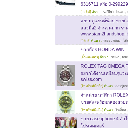
6316711 หรือ 0-29922981
[กอล์ฟ]
ค้นหา :
นาฬิกา
,
heart
,
สยามทูแฮนด์ช็อป ขายกีตา
และมือ2 จำนวนมาก ราคา
www.siam2handshop.ib
[กีต้าร์]
ค้นหา :
กลอง
,
กล้อง
,
โน๊
ขายบัตร HONDA WIN
[ตั๋วและบัตร]
ค้นหา :
seiko
,
rol
ROLEX TAG OMEGA P
อยากได้งานเหมือนๆแวะค
swiss.com
[โทรศัพท์มือถือ]
ค้นหา :
datejust
จำหน่าย นาฬิกา ROLEX 
ขายส่ง+พร้อมกล่องสวยห
[โทรศัพท์มือถือ]
ค้นหา :
โรเล็กส
ขาย case iphone 4 ลำโ
โปรเจคเตอร์