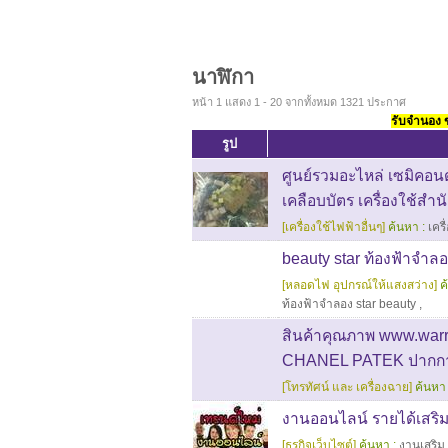
นาฬิกา
หน้า 1 แสดง 1 - 20 จากทั้งหมด 1321 ประกาศ
รับจำนอง ขา
รูป
ศูนย์รวมอะไหล่ เซมิคอนด
เคลือบบัตร เครื่องใช้สำ
[เครื่องใช้ไฟฟ้าอื่นๆ]
ค้นหา :
เครื
beauty star ท้องฟ้าจำล
[หลอดไฟ อุปกรณ์ให้แสงสว่าง]
ค
ท้องฟ้าจำลอง star beauty
,
สินค้าคุณภาพ www.war
CHANEL PATEK ปากกา
[โทรทัศน์ และ เครื่องฉาย]
ค้นหา 
งานออนไลน์ รายได้เสริม
[ธุรกิจเว็บไซต์]
ค้นหา :
งานเสริม