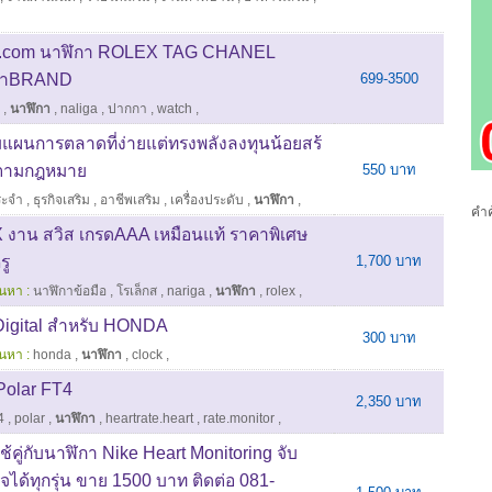
s.com นาฬิกา ROLEX TAG CHANEL
ป๋าBRAND
699-3500
,
นาฬิกา
,
naliga
,
ปากกา
,
watch
,
แผนการตลาดที่ง่ายแต่ทรงพลังลงทุนน้อยสร้
งตามกฎหมาย
550 บาท
ระจำ
,
ธุรกิจเสริม
,
อาชีพเสริม
,
เครื่องประดับ
,
นาฬิกา
,
คำค
งาน สวิส เกรดAAA เหมือนแท้ ราคาพิเศษ
รู
1,700 บาท
้นหา :
นาฬิกาข้อมือ
,
โรเล็กส
,
nariga
,
นาฬิกา
,
rolex
,
Digital สำหรับ HONDA
300 บาท
้นหา :
honda
,
นาฬิกา
,
clock
,
 Polar FT4
2,350 บาท
4
,
polar
,
นาฬิกา
,
heartrate.heart
,
rate.monitor
,
้คู่กับนาฬิกา Nike Heart Monitoring จับ
ด้ทุกรุ่น ขาย 1500 บาท ติดต่อ 081-