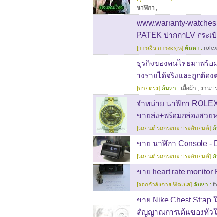
นาฬิกา
,
www.warranty-watche
PATEK ปากกาLV กระเ
[การเงิน การลงทุน]
ค้นหา :
rolex
ธุรกิจของคนไทยมาพร้อม
างรายได้จริงและถูกต้อ
[ขายตรง]
ค้นหา :
เสื้อผ้า
,
งานป
จำหน่าย นาฬิกา ROLEX 
ขายส่ง+พร้อมกล่องสวยห
[รถยนต์ รถกระบะ ประดับยนต์]
ค
ขาย นาฬิกา Console - 
[รถยนต์ รถกระบะ ประดับยนต์]
ค
ขาย heart rate monitor
[ออกกำลังกาย ฟิตเนส]
ค้นหา :
ft
ขาย Nike Chest Strap ใช
สัญญาณการเต้นของหัวใจไ