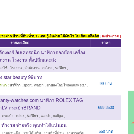
ยฝาก บ้าน ที่ดิน ทั่วประเทศ กู้เงินง่าย ได้เงินไว ไม่เช็คแบล็คลิส
[ ลงประกาศ ]
รายละเอียด
ราคา
ักเตอร์ อิเลคทรอนิก นาฬิกาตอกบัตร เครื่อง
นักงาน โรงงาน ทั้งปลีกและส่ง
-
่องใช้
,
โรงงาน
,
สำนักงาน
,
อะไหล่
,
นาฬิกา
,
อง star beauty 99บาท
99 บาท
้นหา :
นาฬิกา
,
sport
,
watch
,
ขายส่งโคมไฟbeauty star
,
ranty-watches.com นาฬิกา ROLEX TAG
LV กระเป๋าBRAND
699-3500
:
กระเป๋า
,
rolex
,
นาฬิกา
,
watch
,
naliga
,
 ทำง่าย จ่ายจริง คุณทำได้แน่นอน
550 บาท
,
งานผ่านเน็ต
,
รายได้เสริม
,
งานทำที่บ้าน
,
อาหารเสริม
,