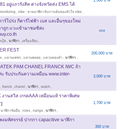
1,500 บาท
 อยู่แถวรังสิต ต่างจังหวัดส่ง EMS ได้
monitoring
,
nike
,
ขายนาฬิกาจับการเต้นของหัวใจ nike
,
ร์โปร่ง กีตาร์ไฟฟ้า เบส และอื่นๆของใหม่
ถูก แวะเข้ามาชมซิค่ะ
xxx
uy.co.th
ตบุ๊ค
,
นาฬิกา
,
เครื่องเสียง
,
TER FEST
200,000 บาท
ex
,
แหวนเพชร
,
แหวนพลอย
,
แหวนทองคำ
,
นาฬิกา
,
ATEK PAM CHANEL FRANCK IWC ถ้า
่ะ รับประกันความเหมือน www.inter-
3,000 บาท
,
franck
,
chanel
,
นาฬิกา
,
watch
,
งานสวิส เกรดAAA เหมือนแท้ ราคาพิเศษ
รู
1,700 บาท
,
นาฬิกาข้อมือ
,
rolex
,
nariga
,
นาฬิกา
,
พงมหัศจรรย์ ปากกา capacitive นาฬิกา
300 บาท