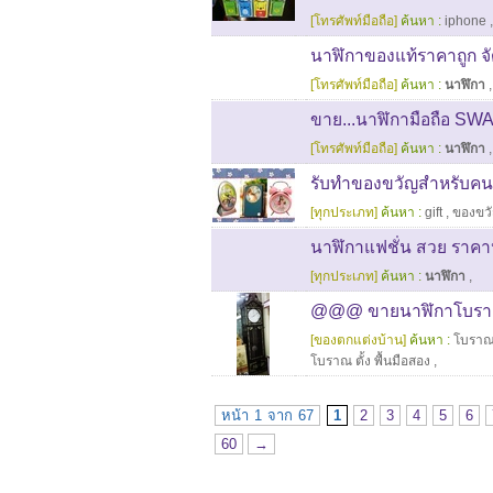
[โทรศัพท์มือถือ]
ค้นหา :
iphone
นาฬิกาของแท้ราคาถูก จัด
[โทรศัพท์มือถือ]
ค้นหา :
นาฬิกา
ขาย...นาฬิกามือถือ SWA
[โทรศัพท์มือถือ]
ค้นหา :
นาฬิกา
รับทำของขวัญสำหรับคนพ
[ทุกประเภท]
ค้นหา :
gift
,
ของขว
นาฬิกาแฟชั่น สวย ราคา
[ทุกประเภท]
ค้นหา :
นาฬิกา
,
@@@ ขายนาฬิกาโบราณต
[ของตกแต่งบ้าน]
ค้นหา :
โบรา
โบราณ ตั้ง พื้นมือสอง
,
หน้า 1 จาก 67
1
2
3
4
5
6
60
→