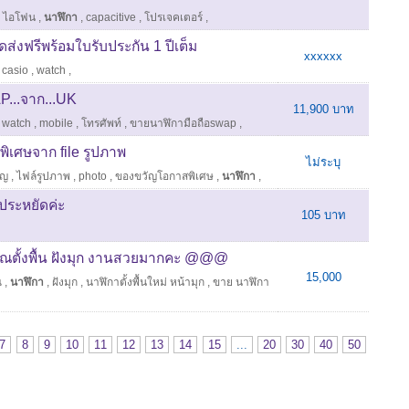
,
ไอโฟน
,
นาฬิกา
,
capacitive
,
โปรเจคเตอร์
,
ส่งฟรีพร้อมใบรับประกัน 1 ปีเต็ม
xxxxxx
,
casio
,
watch
,
P...จาก...UK
11,900 บาท
,
watch
,
mobile
,
โทรศัพท์
,
ขายนาฬิกามือถือswap
,
ิเศษจาก file รูปภาพ
ไม่ระบุ
ัญ
,
ไฟล์รูปภาพ
,
photo
,
ของขวัญโอกาสพิเศษ
,
นาฬิกา
,
ประหยัดค่ะ
105 บาท
ั้งพื้น ฝังมุก งานสวยมากคะ @@@
15,000
ณ
,
นาฬิกา
,
ฝังมุก
,
นาฬิกาตั้งพื้นใหม่ หน้ามุก
,
ขาย นาฬิกา
7
8
9
10
11
12
13
14
15
...
20
30
40
50