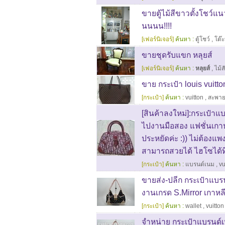
ขายตู้ไม้สีขาวตั้งโชว์แนว
นนนน!!!!
[เฟอร์นิเจอร์]
ค้นหา :
ตู้โชว์
,
โต๊ะ
ขายชุดรับแขก หลุยส์
[เฟอร์นิเจอร์]
ค้นหา :
หลุยส์
,
ไม้ส
ขาย กระเป๋า louis vuitt
[กระเป๋า]
ค้นหา :
vuitton
,
สะพา
[สินค้าลงใหม่]:กระเป๋าแ
ไปงานมือสอง แฟชั่นเกา
ประหยัดค่ะ :)) ไม่ต้องแพ
สามารถสวยได้ ไฮโซได้ท
[กระเป๋า]
ค้นหา :
แบรนด์เนม
,
vu
ขายส่ง-ปลีก กระเป๋าแบร
งานเกรด S.Mirror เกาหลี ส
[กระเป๋า]
ค้นหา :
wallet
,
vuitton
จำหน่าย กระเป๋าแบรนด์เน