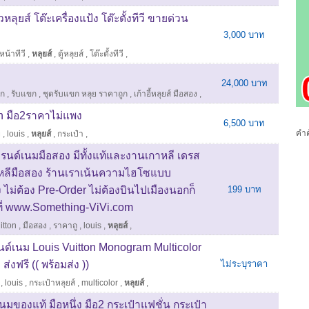
หลุยส์ โต๊ะเครื่องแป้ง โต๊ะตั้งทีวี ขายด่วน
3,000 บาท
หน้าทีวี
,
หลุยส์
,
ตู้หลุยส์
,
โต๊ะตั้งทีวี
,
24,000 บาท
ัก
,
รับแขก
,
ชุดรับแขก หลุย ราคาถูก
,
เก้าอี้หลุยส์ มือสอง
,
on มือ2ราคาไม่แพง
6,500 บาท
คำค
ย
,
louis
,
หลุยส์
,
กระเป๋า
,
บรนด์เนมมือสอง มีทั้งแท้และงานเกาหลี เดรส
หลีมือสอง ร้านเราเน้นความไฮโซแบบ
ง ไม่ต้อง Pre-Order ไม่ต้องบินไปเมืองนอกก็
199 บาท
ี่ www.Something-ViVi.com
itton
,
มือสอง
,
ราคาถู
,
louis
,
หลุยส์
,
นด์เนม Louis Vuitton Monogram Multicolor
่งฟรี (( พร้อมส่ง ))
ไม่ระบุราคา
,
louis
,
กระเป๋าหลุยส์
,
multicolor
,
หลุยส์
,
มของแท้ มือหนึ่ง มือ2 กระเป๋าแฟชั่น กระเป๋า