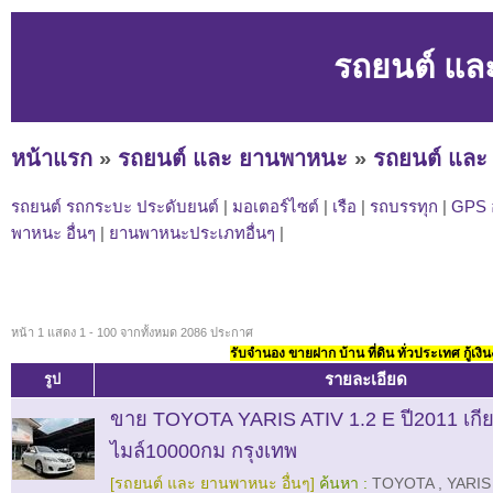
รถยนต์ แล
หน้าแรก
»
รถยนต์ และ ยานพาหนะ
»
รถยนต์ และ
รถยนต์ รถกระบะ ประดับยนต์
|
มอเตอร์ไซต์
|
เรือ
|
รถบรรทุก
|
GPS 
พาหนะ อื่นๆ
|
ยานพาหนะประเภทอื่นๆ
|
หน้า 1 แสดง 1 - 100 จากทั้งหมด 2086 ประกาศ
รับจำนอง ขายฝาก บ้าน ที่ดิน ทั่วประเทศ กู้เงิน
รายละเอียด
รูป
ขาย TOYOTA YARIS ATIV 1.2 E ปี2011 เกีย
ไมล์10000กม กรุงเทพ
[รถยนต์ และ ยานพาหนะ อื่นๆ]
ค้นหา :
TOYOTA
,
YARIS