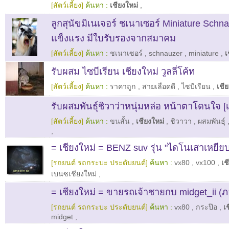
[สัตว์เลี้ยง]
ค้นหา :
เชียงใหม่
,
ลูกสุนัขมิเนเจอร์ ชเนาเซอร์ Miniature Schn
แข็งแรง มีใบรับรองจากสมาคม
[สัตว์เลี้ยง]
ค้นหา :
ชเนาเซอร์
,
schnauzer
,
miniature
,
เ
รับผสม ไซบีเรียน เชียงใหม่ วูลลี่โค้ท
[สัตว์เลี้ยง]
ค้นหา :
ราคาถูก
,
สายเลือดดี
,
ไซบีเรียน
,
เชี
รับผสมพันธุ์ชิวาว่าหนุ่มหล่อ หน้าตาโดนใจ [เ
[สัตว์เลี้ยง]
ค้นหา :
ขนสั้น
,
เชียงใหม่
,
ชิวาวา
,
ผสมพันธุ์
,
= เชียงใหม่ = BENZ suv รุ่น "ไดโนเสาเหยีย
[รถยนต์ รถกระบะ ประดับยนต์]
ค้นหา :
vx80
,
vx100
,
เช
เบนซเชียงใหม่
,
= เชียงใหม่ = ขายรถเจ้าชายกบ midget_ii (
[รถยนต์ รถกระบะ ประดับยนต์]
ค้นหา :
vx80
,
กระป๊อ
,
เ
midget
,