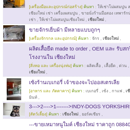
[เครื่องมือและอุปกรณ์ก่อสร้าง]
ค้นหา :
ให้เช่าโม่ผสมปูน
เชียงใหม่ เช่า เครื่องผสมปูน
,
ขายนั่งร้านมือสอง เทพารักษ
เช่า
,
ให้เช่าโม่ผสมปูนเชียงใหม่
,
เชียงใหม่
,
ขายจักรเย็บผ้า มีหลายแบบถูกๆ
[เครื่องจักรกล และอุปกรณ์]
ค้นหา :
จักร
,
เชียงใหม่
,
ผลิตเสื้อยืด made to order , OEM และ รับสกร
โรงงานใน เชียงใหม่
[สิ่งทอ และ เครื่องนุ่งห่ม]
ค้นหา :
ผลิตเสื้อ
,
เสื้อยืด
,
ด่วน
เชียงใหม่
,
เซ้งร้านเบเกอรี่ เจ้าของจะไปออสเตรเลีย
[อาหาร และ ภัตตาคาร]
ค้นหา :
เบเกอรี่
,
เซ้ง
,
กาแฟ
,
เช
มินท์
,
3--->2---->1------->INDY-DOGS YORKSHIR
[สัตว์เลี้ยง]
ค้นหา :
เชียงใหม่
,
ยอร์คเชียร
,
---ขายเหมาหนูใมค์ เชียงใหม่ ราคาถูก 0884