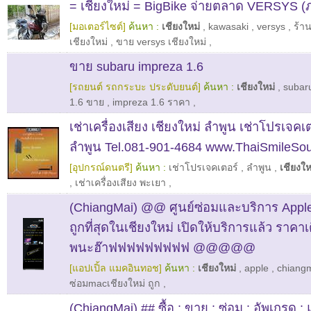
= เชียงใหม่ = BigBike จ่ายตลาด VERSYS (
[มอเตอร์ไซต์]
ค้นหา :
เชียงใหม่
,
kawasaki
,
versys
,
ร้า
เชียงใหม่
,
ขาย versys เชียงใหม่
,
ขาย subaru impreza 1.6
[รถยนต์ รถกระบะ ประดับยนต์]
ค้นหา :
เชียงใหม่
,
subar
1.6 ขาย
,
impreza 1.6 ราคา
,
เช่าเครื่องเสียง เชียงใหม่ ลำพูน เช่าโปรเจคเ
ลำพูน Tel.081-901-4684 www.ThaiSmileSo
[อุปกรณ์ดนตรี]
ค้นหา :
เช่าโปรเจคเตอร์
,
ลำพูน
,
เชียงให
,
เช่าเครื่องเสียง พะเยา
,
(ChiangMai) @@ ศูนย์ซ่อมและบริการ Apple /
ถูกที่สุดในเชียงใหม่ เปิดให้บริการแล้ว ราคาเ
พนะฮ๊าฟฟฟฟฟฟฟฟฟ @@@@@
[แอปเปิ้ล แมคอินทอช]
ค้นหา :
เชียงใหม่
,
apple
,
chiang
ซ่อมmacเชียงใหม่ ถูก
,
(ChiangMai) ## ซื้อ : ขาย : ซ่อม : อัพเกรด :