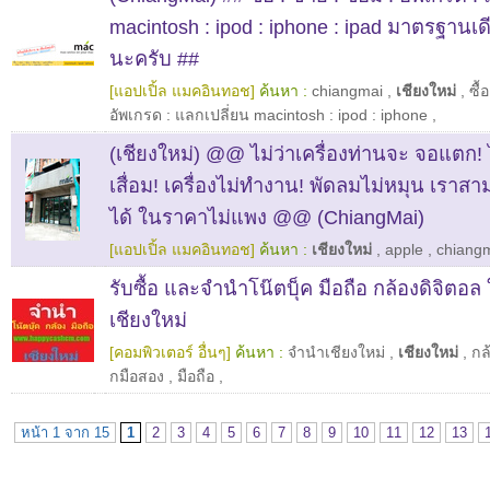
macintosh : ipod : iphone : ipad มาตรฐานเด
นะครับ ##
[แอปเปิ้ล แมคอินทอช]
ค้นหา :
chiangmai
,
เชียงใหม่
,
ซื้
อัพเกรด : แลกเปลี่ยน macintosh : ipod : iphone
,
(เชียงใหม่) @@ ไม่ว่าเครื่องท่านจะ จอแตก! 
เสื่อม! เครื่องไม่ทำงาน! พัดลมไม่หมุน เราส
ได้ ในราคาไม่แพง @@ (ChiangMai)
[แอปเปิ้ล แมคอินทอช]
ค้นหา :
เชียงใหม่
,
apple
,
chiang
รับซื้อ และจำนำโน๊ตบุ็ค มือถือ กล้องดิจิตอล
เชียงใหม่
[คอมพิวเตอร์ อื่นๆ]
ค้นหา :
จำนำเชียงใหม่
,
เชียงใหม่
,
กล
กมือสอง
,
มือถือ
,
หน้า 1 จาก 15
1
2
3
4
5
6
7
8
9
10
11
12
13