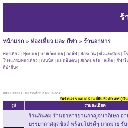
ร
หน้าแรก
»
ท่องเที่ยว และ กีฬา
»
ร้านอาหาร
ท่องเที่ยว
|
ฟุตบอล
|
บาสเก็ตบอล
|
กอล์ฟ
|
จักรยาน
|
ตั๋วและบัตร
|
โร
โปรแกรมท่องเที่ยว
|
เทนนิส
|
แบดมินตัน
|
สเก็ตบอร์ด
|
สเก็ต
|
กีฬาใ
กีฬาอื่นๆ
|
หน้า 1 แสดง 1 - 60 จากทั้งหมด 60 ประกาศ
รับจำนอง ขายฝาก บ้าน ที่ดิน ทั่วประเทศ กู้เงิน
รายละเอียด
รูป
ร้านกินลม ร้านอาหารย่านกาญจนาภิเษก อาห
บรรยากาศสุดชิลล์ พร้อมโปรดีๆ มากมาย รับจ