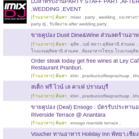
DJสำหรับงานPARTY STAFF PART ,AFTE
,WEDDING ,EVENT
[ร้านอาหาร]
ค้นหา :
mixer
,
party
,
wedding
,
แนวทางกา
party dj
,
รับจัดงาน after wedding party
,
ขายคูปอง Dusit Dine&Wine ส่วนลดร้านอา
[ร้านอาหาร]
ค้นหา :
ดุสิต
,
เมย์ ฟลาว ดุสิตธานี ส่วนลด
,
โรงแรมดุสิตธานี ส่วนลด
,
ห้องอาหารโชกุน โรงแรมดุสิต
Order steak today get free wines at Ley Caf
Restaurant Pranburi.
[ร้านอาหาร]
ค้นหา :
khiri
,
pranburicoffeeprachuap
,
kh
สเต็ก ฟรี ไวน์ เล คาเฟ่ ปราณบุรี
[ร้านอาหาร]
ค้นหา :
khiri
,
pranburicoffeeprachuap
,
kh
ขายคูปอง (Deal) Ensogo : บัตรรับประทานอ
Riverside Terrace @ Anantara
[ร้านอาหาร]
ค้นหา :
ensogo riverside terrace
,
Voucher ทานอาหาร Holiday Inn พัทยา,เชียง