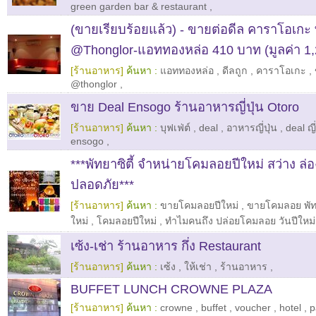
green garden bar & restaurant
,
(ขายเรียบร้อยแล้ว) - ขายต่อดีล คาราโอเกะ ท
@Thonglor-แอททองหล่อ 410 บาท (มูลค่า 1,
[ร้านอาหาร]
ค้นหา :
แอททองหล่อ
,
ดีลถูก
,
คาราโอเกะ
,
@thonglor
,
ขาย Deal Ensogo ร้านอาหารญี่ปุ่น Otoro
[ร้านอาหาร]
ค้นหา :
บุฟเฟ่ต์
,
deal
,
อาหารญี่ปุ่น
,
deal ญี่
ensogo
,
***พัทยาซิตี้ จำหน่ายโคมลอยปีใหม่ สว่าง ล่
ปลอดภัย***
[ร้านอาหาร]
ค้นหา :
ขายโคมลอยปีใหม่
,
ขายโคมลอย พั
ใหม่
,
โคมลอยปีใหม่
,
ทำไมคนถึง ปล่อยโคมลอย วันปีใหม่
เซ้ง-เช่า ร้านอาหาร กึ่ง Restaurant
[ร้านอาหาร]
ค้นหา :
เซ้ง
,
ให้เช่า
,
ร้านอาหาร
,
BUFFET LUNCH CROWNE PLAZA
[ร้านอาหาร]
ค้นหา :
crowne
,
buffet
,
voucher
,
hotel
,
p