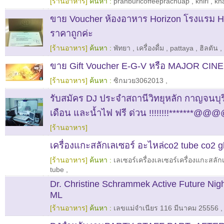
[ร้านอาหาร]
ค้นหา :
pranburicoffeeprachuap
,
khiri
,
kh
ขาย Voucher ห้องอาหาร Horizon โรงแรม Hi
ราคาถูกค่ะ
[ร้านอาหาร]
ค้นหา :
พัทยา
,
เครื่องดื่ม
,
pattaya
,
ฮิลตัน
,
ขาย Gift Voucher E-G-V หรือ MAJOR CINEP
[ร้านอาหาร]
ค้นหา :
ซิกมวย3062013
,
รับสมัคร DJ ประจำสถานีวิทยุหลัก กาญจนบุรี ม
เดือน และน้ำไฟ ฟรี ด่วน !!!!!!!!*******@
[ร้านอาหาร]
เครื่องแกะสลักเลเซอร์ อะไหล่co2 tube co2 g
[ร้านอาหาร]
ค้นหา :
เลเซอร์เครื่องเลเซอร์เครื่องแกะสลัก
tube
,
Dr. Christine Schrammek Active Future Nig
ML
[ร้านอาหาร]
ค้นหา :
เลขแม่จำเนียร 116 มีนาคม 25556
,