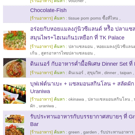
[ร้านอาหาร]
ค้นหา :
voucher
,
Chocolate-Fish
[ร้านอาหาร]
ค้นหา :
tissue pom poms ซื้อที่ไหน
,
อร่อยกับหอยแมลงภู่นิวซีแลนด์ หรืิอ ปลาแ
สมุนไพร+ไฮเนเก้น1เหยือก ที่ TK Palace
[ร้านอาหาร]
ค้นหา :
ปลาแซลมอน
,
หอยแมลงภู่นิวซีแลนด
เก้น
,
สูตรอาหารไทยปลาแซลมอน
,
ดินเนอร์ กับอาหารค่ำมื้อพิเศษ Dinner Set ที่
[ร้านอาหาร]
ค้นหา :
ดินเนอร์
,
สุขุมวิท
,
dinner
,
taipan
บุฟเฟ่ต์นาเบะ + แซลมอนสกินโลน + สลัดผัก + เ
Uraniwa
[ร้านอาหาร]
ค้นหา :
okinawa
,
ปลาแเซลมอนสกินโลน
,
ผัก
,
uraniwa
,
รับประทานอาหารกับบรรยากาศสบายๆ ที่ Gr
Bar
[ร้านอาหาร]
ค้นหา :
green
,
garden
,
รับประทานอาหาร