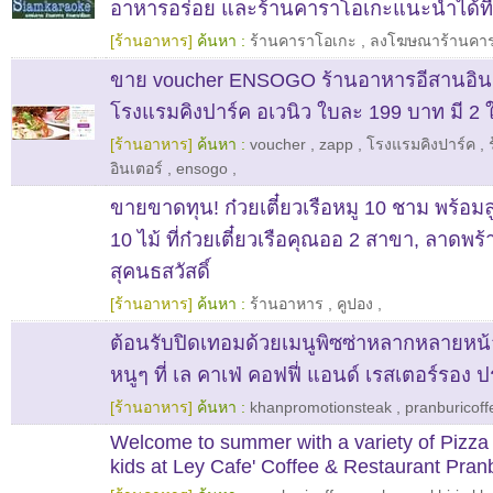
อาหารอร่อย และร้านคาราโอเกะแนะนำได้ที่น
[ร้านอาหาร]
ค้นหา :
ร้านคาราโอเกะ
,
ลงโฆษณาร้านคา
ขาย voucher ENSOGO ร้านอาหารอีสานอินเ
โรงแรมคิงปาร์ค อเวนิว ใบละ 199 บาท มี 2 ใบ
[ร้านอาหาร]
ค้นหา :
voucher
,
zapp
,
โรงแรมคิงปาร์ค
,
อินเตอร์
,
ensogo
,
ขายขาดทุน! ก๋วยเตี๋ยวเรือหมู 10 ชาม พร้อมล
10 ไม้ ที่ก๋วยเตี๋ยวเรือคุณออ 2 สาขา, ลาดพร
สุคนธสวัสดิ์
[ร้านอาหาร]
ค้นหา :
ร้านอาหาร
,
คูปอง
,
ต้อนรับปิดเทอมด้วยเมนูพิซซ่าหลากหลายหน
หนูๆ ที่ เล คาเฟ่ คอฟฟี่ แอนด์ เรสเตอร์รอง 
[ร้านอาหาร]
ค้นหา :
khanpromotionsteak
,
pranburicof
Welcome to summer with a variety of Pizza
kids at Ley Cafe' Coffee & Restaurant Pran