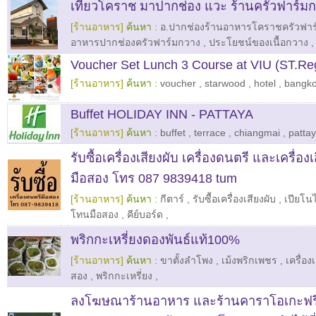
เที่ยวโคราช มาปากช่อง แวะ ร้านครัวฟาร์ม
[ร้านอาหาร]
ค้นหา :
อ.ปากช่องร้านอาหารโคราชครัวฟาร
อาหารปากช่องครัวฟาร์มกวาง
,
ประโยชน์ของเนื้อกวาง
,
Voucher Set Lunch 3 Course at VIU (ST.Re
[ร้านอาหาร]
ค้นหา :
voucher
,
starwood
,
hotel
,
bangk
Buffet HOLIDAY INN - PATTAYA
[ร้านอาหาร]
ค้นหา :
buffet
,
terrace
,
chiangmai
,
patta
รับซื้อเครื่องเสียงผับ เครื่องดนตรี และเครื่อ
มือสอง โทร 087 9839418 tum
[ร้านอาหาร]
ค้นหา :
กีตาร์
,
รับซื้อเครื่องเสียงผับ
,
เปียโน
โทนมือสอง
,
คีย์บอร์ด
,
พริกกะเหรี่ยงดองพันธ์แท้100%
[ร้านอาหาร]
ค้นหา :
ขาตั้งลำโพง
,
เม้งพริกเพชร
,
เครื่อง
สอง
,
พริกกะเหรี่ยง
,
ลงโฆษณาร้านอาหาร และร้านคาราโอเกะฟรี!