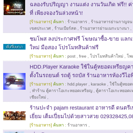
ฉลองรับปริญญา งานแต่ง งานวันเกิด ฟรี!! 
ที่ เพียงจองวันล่วงหน้า!
[ร้านอาหาร]
ค้นหา :
ร้านอาหาร
,
ร้านอาหารย่านกาญจน
เขตประเวศ
,
ร้านเบียร์สด
,
ร้านอาหารย่านเมกะบางนา
,
ชมโพส ลงประกาศฟรี โฆษณาซื้อ-ขาย แลกเปล
ใหม่ มือสอง โปรโมทสินค้าฟรี
[ร้านอาหาร]
ค้นหา :
post
,
free
,
โปรโมทสินค้าใหม่
,
โพ
HDD.Player Karaoke ใช้ในตู้หยอดเหรียญค
ตั้งในรถยนต์ รถตู้ รถบัส ร้านอาหารห้องวีไอพ
[ร้านอาหาร]
ค้นหา :
hdd.player
,
karaoke
,
ใช้ในตู้หยอ
,
ทําร้าน ตู้คาราโอเกะหยอดเหรียญ
,
ตู้คาราโอเกะหยอดเ
เชียงใหม่
,
ร้านปะจำ pajam restaurant อาหารดี ดนตรี
เยี่ยม เต็มเปี่ยมไปด้วยสาวสวย 029328425,
[ร้านอาหาร]
ค้นหา :
ร้านอาหาร
,