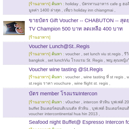
[ร้านอาหาร]
ค้นหา :
holiday
,
บัตรทานอาหาร cafe g ฮอลิ
มูลค่า 1400 ล่าสุด
,
เที่ยว holiday inn chiangmai
,
ขายบัตร Gift Voucher -- CHABUTON -- สุ
TV Champion 500 บาท ลดเหลือ 400 บาท
[ร้านอาหาร]
Voucher
Lunch@St..Regis
[ร้านอาหาร]
ค้นหา :
voucher
,
set lunch viu st.regis
,
รีว
bangkok
,
set lunchViu โรงแรม St. Regis
,
พญ.คุณหญิงว
Voucher wine tasting @St.Regis
[ร้านอาหาร]
ค้นหา :
voucher
,
wine tasting ที่ st regis
,
w
st.regis ราคา vouchure
,
wine flight st. regis
,
บัตร member โรงแรมIntercon
[ร้านอาหาร]
ค้นหา :
v0ucher
,
intercon หัวหิน บุฟเฟต์ 2
buffet อินเตอร์คอนติเนนตัล หัวหิน
,
บุฟเฟต์ อินเตอร์คอนต
voucher intercontinental hua hin 2013
,
Seafood night Buffet@ Espresso Intercon fo