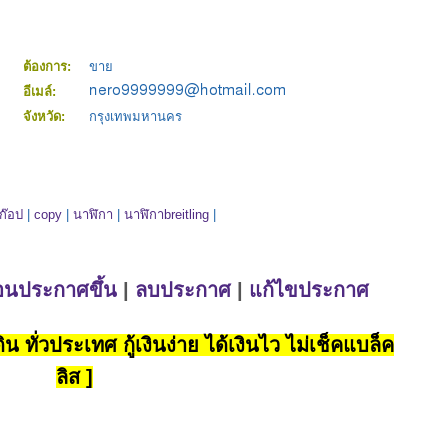
ต้องการ:
ขาย
อีเมล์:
จังหวัด:
กรุงเทพมหานคร
ก๊อป
|
copy
|
นาฬิกา
|
นาฬิกาbreitling
|
่อนประกาศขึ้น
|
ลบประกาศ
|
แก้ไขประกาศ
น ทั่วประเทศ กู้เงินง่าย ได้เงินไว ไม่เช็คแบล็ค
ลิส ]