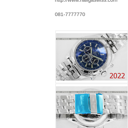
http://www.naligaswiss.com
081-7777770