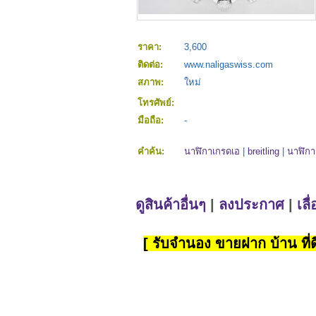
ราคา:
3,600
ติดต่อ:
www.naligaswiss.com
สภาพ:
ใหม่
โทรศัพย์:
มือถือ:
-
คำค้น:
นาฬิกาเกรดเอ
|
breitling
|
นาฬิกา
ดูสินค้าอื่นๆ
|
ลงประกาศ
|
เลื
[ รับจำนอง ขายฝาก บ้าน ที่ดิ