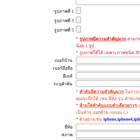
รูปภาพที่ 1
รูปภาพที่ 3
รูปภาพที่ 5
*
รูปภาพมีความสำคัญมาก
สามาร
น้อย 1 รูป
* รูปภาพใช้ได้ เฉพาะภาพชนิด JPE
เบอร์บ้าน
เบอร์มือถือ
อีเมล์
ระบุคำค้น
*
คำค้นมีความสำคัญมาก
ในการเพ
คุณจะนึกได้ เช่น ยี่ห้อ รุ่น คำสะ
*
ห้ามใส่คำค้นแบบคำเดียวยาวๆ
เ
เป็นคำๆ แยกด้วย comma (,)
* ตัวอย่างเช่น
iphone,iphone4,iph
ยี่ห้อ
สภาพ