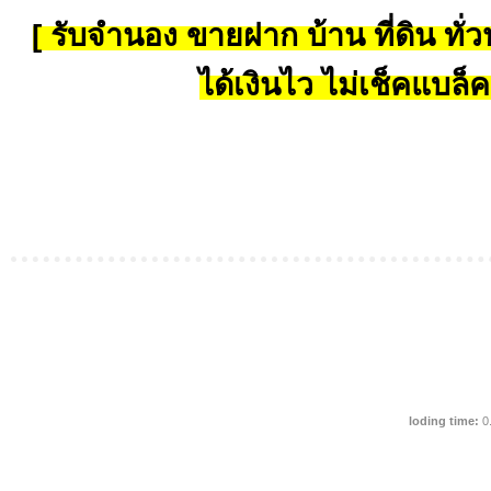
[ รับจำนอง ขายฝาก บ้าน ที่ดิน ทั่วป
ได้เงินไว ไม่เช็คแบล็ค
loding time:
0