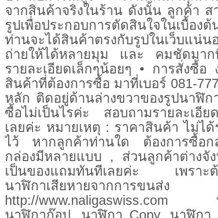
จากสินค้าจริงในร้าน ดังนั้น ลูกค้
รูปเพื่อประกอบการตัดสินใจในเบื้องต
ท่านจะได้สินค้าตรงกับรูปในเว็บแน่
ถ่ายให้ได้หลายมุม และ คมชัดมากที่ส
รายละเอียดเล็กๆน้อยๆ • การสั่งซื้อ 
สินค้าที่ต้องการซื้อ มาที่เบอร์ 081-7
หลัก ติดอยู่ด้านล่างขวาของรูปนาฬิกา
ซื้อไม่เป็นไรค่ะ สอบถามรายละเอีย
เลยค่ะ หมายเหตุ : ราคาสินค้า ไม่ได
ไว้ หากลูกค้าท่านใด ต้องการซื้อกล่
กล่องมีหลายแบบ , ส่วนลูกค้าต่างจัง
เป็นของแถมทันทีเลยค่ะ เพราะต้อง
นาฬิกาเสียหายจากการขนส่ง
http://www.naligaswiss.com น
นาฬิกาก๊อป, นาฬิกา Copy, นาฬิกา