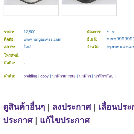
ราคา:
12,900
ต้องการ:
ขาย
ติดต่อ:
www.naligaswiss.com
อีเมล์:
สภาพ:
ใหม่
จังหวัด:
กรุงเทพมหานค
โทรศัพย์:
มือถือ:
-
คำค้น:
breitling
|
copy
|
นาฬิกาเกรดเอ
|
นาฬิกา
|
นาฬิกาก๊อป
|
ดูสินค้าอื่นๆ
|
ลงประกาศ
|
เลื่อนประ
ประกาศ
|
แก้ไขประกาศ