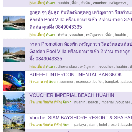
[ท่องเที่ยว]
ค้นหา :
huahin
,
ที่พัก
,
หัวหิน
,
voucher
,
เทวัญดารา
,
ถูกสุด ๆๆ คุ้มสุด กับห้องพักสุดหรู เทวัญดารา รีสอร์ท
ห้องพัก Pool Villa พร้อมอาหารเช้า 2 ท่าน ราคา 3
ติดต่อ คุณผึ้ง 0849043335
[ท่องเที่ยว]
ค้นหา :
หัวหิน
,
voucher
,
เทวัญดารา
,
ที่พัก
,
huahin
,
ราคา Promotion ห้องพัก เทวัญดารา รีสอร์ทแอนด์สปา
Garden Pool Villa พร้อมอาหารเช้า 2 ท่าน ราคาถูก
ผึ้ง 0849043335
[ท่องเที่ยว]
ค้นหา :
dhevandara
,
เทวัญดารา
,
voucher
,
huahin
,
ห
BUFFET INTERCONTINENTAL BANGKOK
[ร้านอาหาร]
ค้นหา :
summer
,
espresso
,
buffet
,
bangkok
,
palac
VOUCHER IMPERIAL BEACH HUAHIN
[โรงแรม รีสอร์ท ที่พัก]
ค้นหา :
huahin
,
beach
,
imperial
,
voucher
Voucher SIAM BAYSHORE RESORT & SPA PA
[โรงแรม รีสอร์ท ที่พัก]
ค้นหา :
pattaya
,
siam
,
hotel
,
resort
,
baysh