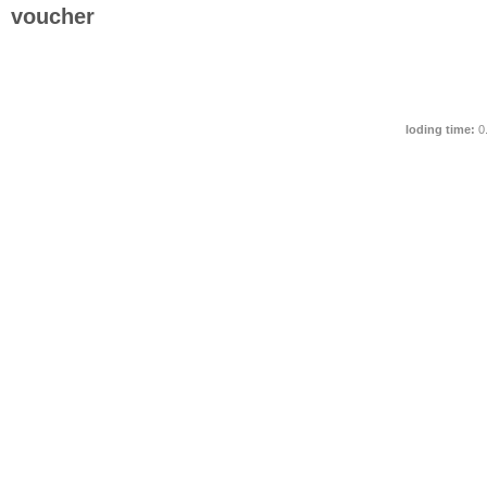
voucher
loding time:
0