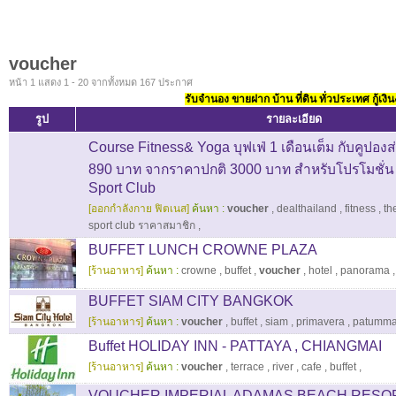
voucher
หน้า 1 แสดง 1 - 20 จากทั้งหมด 167 ประกาศ
รับจำนอง ขายฝาก บ้าน ที่ดิน ทั่วประเทศ กู้เงิน
รูป
รายละเอียด
Course Fitness& Yoga บุฟเฟ่ 1 เดือนเต็ม กับคูปอง
890 บาท จากราคาปกติ 3000 บาท สำหรับโปรโมชั่น ท
Sport Club
[ออกกำลังกาย ฟิตเนส]
ค้นหา :
voucher
,
dealthailand
,
fitness
,
th
sport club ราคาสมาชิก
,
BUFFET LUNCH CROWNE PLAZA
[ร้านอาหาร]
ค้นหา :
crowne
,
buffet
,
voucher
,
hotel
,
panorama
,
BUFFET SIAM CITY BANGKOK
[ร้านอาหาร]
ค้นหา :
voucher
,
buffet
,
siam
,
primavera
,
patumma
Buffet HOLIDAY INN - PATTAYA , CHIANGMAI
[ร้านอาหาร]
ค้นหา :
voucher
,
terrace
,
river
,
cafe
,
buffet
,
VOUCHER IMPERIAL ADAMAS BEACH RESO