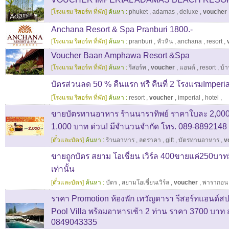
[โรงแรม รีสอร์ท ที่พัก]
ค้นหา :
phuket
,
adamas
,
deluxe
,
voucher
Anchana Resort & Spa Pranburi 1800.-
[โรงแรม รีสอร์ท ที่พัก]
ค้นหา :
pranburi
,
หัวหิน
,
anchana
,
resort
,
Voucher Baan Amphawa Resort &Spa
[โรงแรม รีสอร์ท ที่พัก]
ค้นหา :
รีสอร์ท
,
voucher
,
แอนด์
,
resort
,
บ้
บัตรส่วนลด 50 % คืนแรก ฟรี คืนที่ 2 โรงแรมImperia
[โรงแรม รีสอร์ท ที่พัก]
ค้นหา :
resort
,
voucher
,
imperial
,
hotel
,
ขายบัตรทานอาหาร ร้านนาราทิพย์ ราคาใบละ 2,000
1,000 บาท ด่วน! มีจำนวนจำกัด โทร. 089-8892148
[ตั๋วและบัตร]
ค้นหา :
ร้านอาหาร
,
ลดราคา
,
gift
,
บัตรทานอาหาร
,
v
ขายถูกบัตร สยาม โอเชี่ยน เวิร์ล 400ขายแค่250บาท
เท่านั้น
[ตั๋วและบัตร]
ค้นหา :
บัตร
,
สยามโอเชี่ยนเวิร์ล
,
voucher
,
พารากอน
ราคา Promotion ห้องพัก เทวัญดารา รีสอร์ทแอนด์สปา
Pool Villa พร้อมอาหารเช้า 2 ท่าน ราคา 3700 บาท ส
0849043335