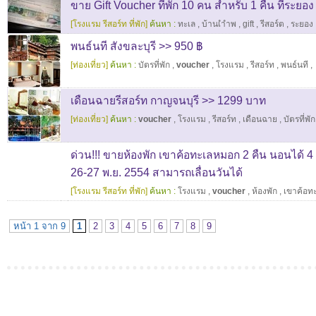
ขาย Gift Voucher ที่พัก 10 คน สำหรับ 1 คืน ที่ระยอง
[โรงแรม รีสอร์ท ที่พัก]
ค้นหา :
ทะเล
,
บ้านเำำพ
,
gift
,
รีสอร์ต
,
ระยอง
พนธ์นที สังขละบุรี >> 950 ฿
[ท่องเที่ยว]
ค้นหา :
บัตรที่พัก
,
voucher
,
โรงแรม
,
รีสอร์ท
,
พนธ์นที
,
เดือนฉายรีสอร์ท กาญจนบุรี >> 1299 บาท
[ท่องเที่ยว]
ค้นหา :
voucher
,
โรงแรม
,
รีสอร์ท
,
เดือนฉาย
,
บัตรที่พัก
ด่วน!!! ขายห้องพัก เขาค้อทะเลหมอก 2 คืน นอนได้ 4 ค
26-27 พ.ย. 2554 สามารถเลื่อนวันได้
[โรงแรม รีสอร์ท ที่พัก]
ค้นหา :
โรงแรม
,
voucher
,
ห้องพัก
,
เขาค้อท
หน้า 1 จาก 9
1
2
3
4
5
6
7
8
9