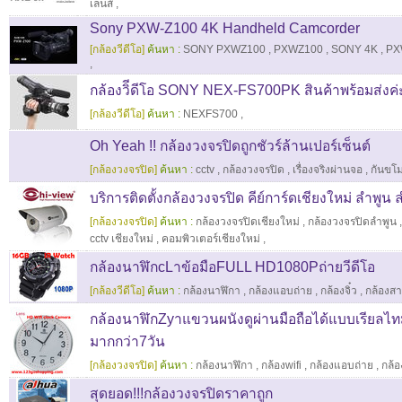
เลนส์
,
Sony PXW-Z100 4K Handheld Camcorder
[กล้องวีดีโอ]
ค้นหา :
SONY PXWZ100
,
PXWZ100
,
SONY 4K
,
PX
,
กล้องวิีดีโอ SONY NEX-FS700PK สินค้าพร้อมส่งค่
[กล้องวีดีโอ]
ค้นหา :
NEXFS700
,
Oh Yeah !! กล้องวงจรปิดถูกชัวร์ล้านเปอร์เซ็นต์
[กล้องวงจรปิด]
ค้นหา :
cctv
,
กล้องวงจรปิด
,
เรื่องจริงผ่านจอ
,
กันขโ
บริการติดตั้งกล้องวงจรปิด คีย์การ์ดเชียงใหม่ ลำพูน
[กล้องวงจรปิด]
ค้นหา :
กล้องวงจรปิดเชียงใหม่
,
กล้องวงจรปิดลำพูน
cctv เชียงใหม่
,
คอมพิวเตอร์เชียงใหม่
,
กล้องนาฬิกcLาข้อมือFULL HD1080Pถ่ายวีดีโอ
[กล้องวีดีโอ]
ค้นหา :
กล้องนาฬิกา
,
กล้องแอบถ่าย
,
กล้องจิ๋ว
,
กล้องสา
กล้องนาฬิกZyาแขวนผนังดูผ่านมือถือได้แบบเรียลไท
มากกว่า7วัน
[กล้องวงจรปิด]
ค้นหา :
กล้องนาฬิกา
,
กล้องwifi
,
กล้องแอบถ่าย
,
กล้อง
สุดยอด!!!กล้องวงจรปิดราคาถูก