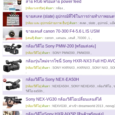
สาย RG6 พร้อมสาย power feed
[กล้องวงจรปิด]
ค้นหา :
กล้อง
,
ขายสเลท (slate) อุปกรณ์ที่ใช้ในการถ่ายทำภาพยนตร
[กล้อง และ อุปกรณ์ถ่ายภาพ อื่นๆ]
ค้นหา :
สเลด
,
slate
,
อุปกรณ์
,
แอ๊ค
ขายเลนส์ canon 70-300 F4-5.6 L IS USM
[เลนส์]
ค้นหา :
canon
,
แคนอน
,
เลนส์
,
70300
,
L
,
กล้องวิดีโอ Sony PMW-200 [พร้อมส่งค่ะ]
[กล้องวีดีโอ]
ค้นหา :
SONY PMW200
,
PMW200
,
กล้องรุ่นใหม่จากโซนี่ Sony HXR-NX3 Full HD 
[กล้องวีดีโอ]
ค้นหา :
SONY HXRNX3
,
HXRNX3
,
SONY NX3
,
SO
,
กล้องวิดีโอ Sony NEX-EA50H
[กล้องวีดีโอ]
ค้นหา :
NEXEA50H
,
SONY NEXEA50
,
กล้องวิดีโอ
,
วิดีโอ ea50h
,
Sony NEX-VG30 กล้องวิดีโอเปลี่ยนเลนส์ได้
[กล้องวีดีโอ]
ค้นหา :
NEXVG30
,
ค่าเข้า dreamworld 2013
,
nexvg
กล้องวิดีโอSony HXR-NX5P [สินค้าพร้อมส่ง]