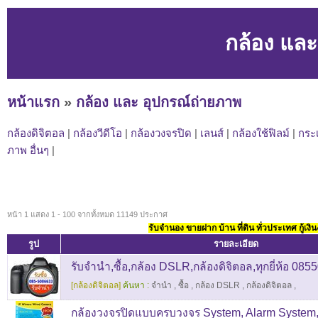
กล้อง และ
หน้าแรก
»
กล้อง และ อุปกรณ์ถ่ายภาพ
กล้องดิจิตอล
|
กล้องวีดีโอ
|
กล้องวงจรปิด
|
เลนส์
|
กล้องใช้ฟิลม์
|
กระเ
ภาพ อื่นๆ
|
หน้า 1 แสดง 1 - 100 จากทั้งหมด 11149 ประกาศ
รับจำนอง ขายฝาก บ้าน ที่ดิน ทั่วประเทศ กู้เงิน
รูป
รายละเอียด
รับจำนำ,ซื้อ,กล้อง DSLR,กล้องดิจิตอล,ทุกยี่ห้อ 08
[กล้องดิจิตอล]
ค้นหา :
จำนำ
,
ซื้อ
,
กล้อง DSLR
,
กล้องดิจิตอล
,
กล้องวงจรปิดแบบครบวงจร System, Alarm System, 