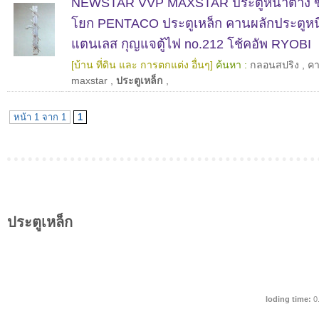
NEWSTAR VVP MAXSTAR ประตูหน้าต่าง ข
โยก PENTACO ประตูเหล็ก คานผลักประตูหน
แตนเลส กุญแจตู้ไฟ no.212 โช้คอัพ RYOBI
[บ้าน ที่ดิน และ การตกแต่ง อื่นๆ]
ค้นหา :
กลอนสปริง
,
คา
maxstar
,
ประตูเหล็ก
,
หน้า 1 จาก 1
1
ประตูเหล็ก
loding time:
0