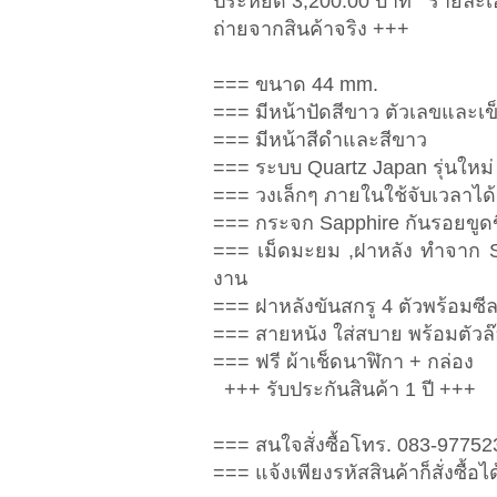
ประหยัด 3,200.00 บาท รายละเอ
ถ่ายจากสินค้าจริง +++
=== ขนาด 44 mm.
=== มีหน้าปัดสีขาว ตัวเลขและเข
=== มีหน้าสีดำและสีขาว
=== ระบบ Quartz Japan รุ่นใหม
=== วงเล็กๆ ภายในใช้จับเวลาได้
=== กระจก Sapphire กันรอยขูด
=== เม็ดมะยม ,ฝาหลัง ทำจาก S
งาน
=== ฝาหลังขันสกรู 4 ตัวพร้อมซีล
=== สายหนัง ใส่สบาย พร้อมตัวล
=== ฟรี ผ้าเช็ดนาฬิกา + กล่อง
+++ รับประกันสินค้า 1 ปี +++
=== สนใจสั่งซื้อโทร. 083-9775
=== แจ้งเพียงรหัสสินค้าก็สั่งซื้อได