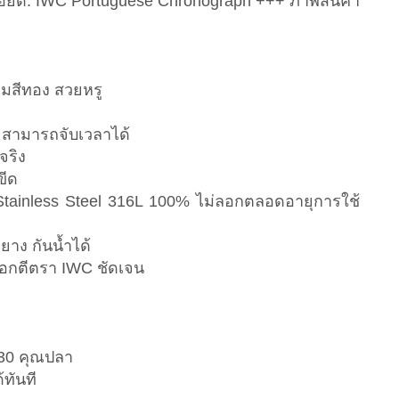
ียด: IWC Portuguese Chronograph +++ ภาพสินค้า
็มสีทอง สวยหรู
่ สามารถจับเวลาได้
จริง
ขีด
tainless Steel 316L 100% ไม่ลอกตลอดอายุการใช้
ยาง กันน้ำได้
๊อกตีตรา IWC ชัดเจน
230 คุณปลา
้ทันที