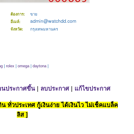
ต้องการ:
ขาย
อีเมล์:
จังหวัด:
กรุงเทพมหานคร
ng
|
rolex
|
omega
|
daytona
|
่อนประกาศขึ้น
|
ลบประกาศ
|
แก้ไขประกาศ
น ทั่วประเทศ กู้เงินง่าย ได้เงินไว ไม่เช็คแบล็ค
ลิส ]