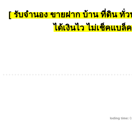
[ รับจำนอง ขายฝาก บ้าน ที่ดิน ทั่วป
ได้เงินไว ไม่เช็คแบล็ค
loding time:
0