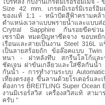
ไปร์ทลิง กับงานเกรดมิเรอร์อิมเมจ -
Size 42 mm. เกรดมิเรอร์มิเรอร์อ
ของแท้ 1:1 - หน้าปัดสีฟ้าครามคล้
ตำแหน่งเวลาแบบพรายน้ำและแบบส่
Crytral Sapphire กันรอยขีดข่ว
เซรามิค หมดปัญหาซีดจาง ขอบหยักแ
เรือนและสายเป็นงาน Steel 316L 
เป็นลายสร้อยถัก ข้อล๊อคแบบ Twin
หนา - ฝาหลังทึบ สกรีนโลโก้และรา
ชัดเจน ฝาขันเกลียวและใส่ซีลกันน้ำ
กันน้ำ - การทำงานระบบ Automat
เที่ยงตรงสูง ขึ้นลานด้วยโรเตอร์และเ
ต้องการ BREITLING Super Ocean B
งานมิเรอร์สวิส เครื่องสวิสแท้ สาม
ครับ "