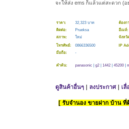
จะให้ส่ง ems ก็แล้วแต่สะดวก (อ
ราคา:
32,323 บาท
ต้องก
ติดต่อ:
Prueksa
อีเมล์
สภาพ:
ใหม่
จังหวั
โทรศัพย์:
0866336500
IP Ad
มือถือ:
-
คำค้น:
panasonic
|
g2
|
1442
|
45200
|
ดูสินค้าอื่นๆ
|
ลงประกาศ
|
เลื
[ รับจำนอง ขายฝาก บ้าน ที่ดิ