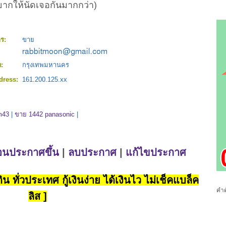
ยากให้นัดเจอกันมากกว่า)
าร:
ขาย
:
ด:
กรุงเทพมหานคร
dress:
161.200.125.xx
m43
|
ขาย 1442 panasonic
|
่อนประกาศขึ้น
|
ลบประกาศ
|
แก้ไขประกาศ
น ทั่วประเทศ กู้เงินง่าย ได้เงินไว ไม่เช็คแบล็ค
คำค
ลิส ]