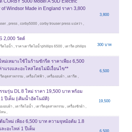
อัด CORBY 5000 Model A 50D Electric
y of Windsor Made in England ราคา 3,800
3,800
user
,
press
,
corby5000
,
corby trouser press แปลว่า
,
 2,000 วัตต์
300 บาท
รีดไอน้ำ
,
ราคาเตารีดไอน้ำphillips 6500
,
เตารีด philips
หม่เหมาะใช้ในร้านซักรีด ราคาเพียง 6,500
งค่าแรงและอะไหล่โดยไม่มีเงื่อนไข**
6,500
ารีดอุตสาหกรรม
,
เครื่องไฟฟ้า
,
เครื่องอบผ้า
,
เตารีด
,
รมรุ่น DL 8 ใหม่ ราคา 19,500 บาท พร้อม
ปีเต็ม (เติมน้ำอัตโนมัติ)
19,500
ื่องอบผ้า
,
เตารีดไอน้ำ
,
เตารีดอุตสาหกรรม
,
เครื่องซักผ้า
,
่ไหน
,
้มใหม่ เพียง 6,500 บาท ความจุหม้อต้ม 1.8
ละอะไหล่ 1 ปีเต็ม
6,500