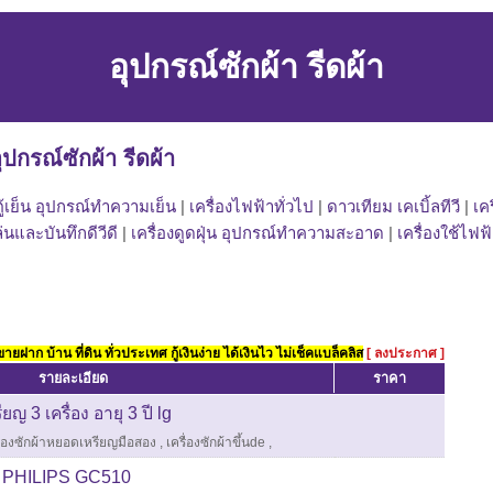
อุปกรณ์ซักผ้า รีดผ้า
ุปกรณ์ซักผ้า รีดผ้า
ตู้เย็น อุปกรณ์ทำความเย็น
|
เครื่องไฟฟ้าทั่วไป
|
ดาวเทียม เคเบิ้ลทีวี
|
เค
ล่นและบันทึกดีวีดี
|
เครื่องดูดฝุ่น อุปกรณ์ทำความสะอาด
|
เครื่องใช้ไฟฟ้
ยฝาก บ้าน ที่ดิน ทั่วประเทศ กู้เงินง่าย ได้เงินไว ไม่เช็คแบล็คลิส
[ ลงประกาศ ]
รายละเอียด
ราคา
ญ 3 เครื่อง อายุ 3 ปี lg
ื่องซักผ้าหยอดเหรียญมือสอง
,
เครื่องซักผ้าขึ้นde
,
้ง PHILIPS GC510