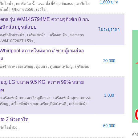
1,600 บาท
รีดไอน้ำ
,
เตารีด ไอ น้ำ แนว ตั้ง ยี่ห้อ princess
,
เตารีดไอ
ีดไอน้ำ @home2556
,
เจวีไอ
,
emens รุ่น WM14S794ME ความจุถังซัก 8 กก.
อนิกส์สมบูรณ์แบบ
ไม่ระบุราคา
ื่องซักผ้าฝาหน้า
,
เครื่องซักผ้า
,
เครื่องอบผ้า
,
siemens
 WM10E262TH รีวิว
,
Whirlpool สภาพใหม่มาก // ขายตู้เกมส์จอ
อง
20,000
ื่องซักผ้าหยอดเหรียญ
,
ตู้อบผ้า
,
ตู้หยอดเหรียญ
,
เครื่องอบ
หรียญ LG ขนาด 9.5 KG. สภาพ 99% หลาย
าท
3,000
เครื่องซักผ้าหยอดเหรียญมือสอง
,
เครื่องซักผ้าอุตสาหกรรม
หรียญ
,
เครื่องซักผ้า หยอดเหรียญยี่ห้อไหนดี
,
เครื่องซักผ้า
to 2 หัวเตารีด
69,000
รีดไอน้ำbg
,
คำค