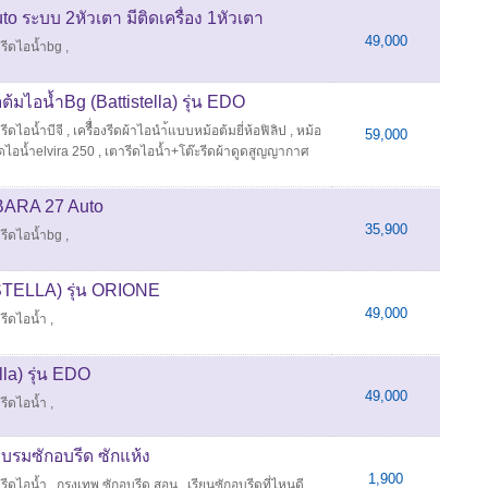
uto ระบบ 2หัวเตา มีติดเครื่อง 1หัวเตา
49,000
รีดไอน้ำbg
,
ต้มไอน้ำBg (Battistella) รุ่น EDO
รีดไอน้ำบีจี
,
เครืื่องรีดผ้าไอนำ้แบบหม้อต้มยี่ห้อฟิลิป
,
หม้อ
59,000
ดไอน้ำelvira 250
,
เตารีดไอน้ำ+โต๊ะรีดผ้าดูดสูญญากาศ
ARBARA 27 Auto
35,900
รีดไอน้ำbg
,
STELLA) รุ่น ORIONE
49,000
รีดไอน้ำ
,
lla) รุ่น EDO
49,000
รีดไอน้ำ
,
บรมซักอบรีด ซักแห้ง
1,900
รีดไอน้ำ
,
กรุงเทพ ซักอบรีด สอน
,
เรียนซักอบรีดที่ไหนดี
,