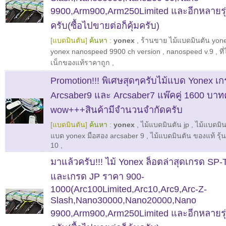
9900,Arm900,Arm250Limited และอีกหลายรุ
ครับ(ซื้อไปขายต่อก็คุ้มครับ)
[แบดมินตัน]
ค้นหา :
yonex
,
ร้านขาย ไม้แบดมินตัน yone
yonex nanospeed 9900 ch version
,
nanospeed v.9
,
ท
เน็กของแท้ราคาถูก
,
Promotion!!! พิเศษสุดๆครับไม้แบด Yonex เกร
Arcsaber9 และ Arcsaber7 แพ๊คคู่ 1600 บาท
wow+++สินค้ามีจำนวนจำกัดครับ
[แบดมินตัน]
ค้นหา :
yonex
,
ไม้แบดมินตัน jp
,
ไม้แบดมิน
แบด yonex มือสอง arcsaber 9
,
ไม้แบดมินตัน ของแท้ รุ้
10
,
มาแล้วครับ!!! ไม้ Yonex ล็อตล่าสุดเกรด SP
และเกรด JP ราคา 900-
1000(Arc100Limited,Arc10,Arc9,Arc-Z-
Slash,Nano30000,Nano20000,Nano
9900,Arm900,Arm250Limited และอีกหลายรุ