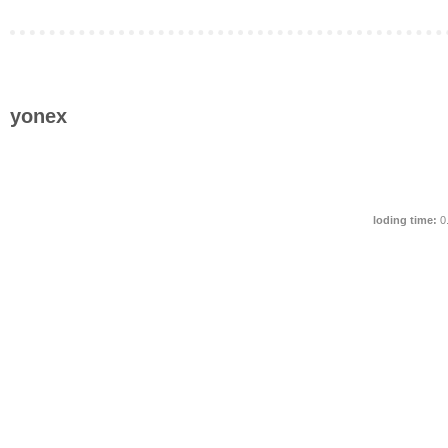
yonex
loding time:
0