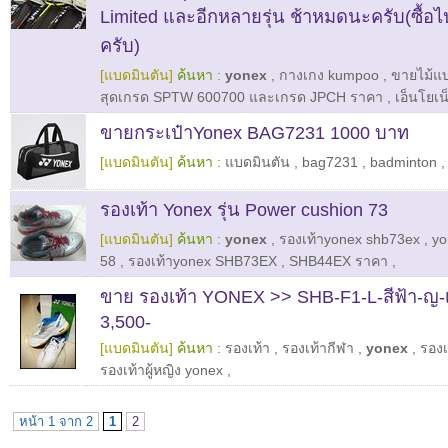
Limited และอีกหลายรุ่น ช้าหมดนะครับ(ซื้อไป
ครับ)
[แบดมินตัน]
ค้นหา :
yonex
,
กางเกง kumpoo
,
ขายไม้แบ
สุดเกรด SPTW 600700 และเกรด JPCH ราคา
,
เอ็นโยเน
ขายกระเป๋าYonex BAG7231 1000 บาท
[แบดมินตัน]
ค้นหา :
แบดมินตัน
,
bag7231
,
badminton
รองเท้า Yonex รุ่น Power cushion 73
[แบดมินตัน]
ค้นหา :
yonex
,
รองเท้าyonex shb73ex
,
yo
58
,
รองเท้าyonex SHB73EX
,
SHB44EX ราคา
,
ขาย รองเท้า YONEX >> SHB-F1-L-สีฟ้า-ญ-
3,500-
[แบดมินตัน]
ค้นหา :
รองเท้า
,
รองเท้ากีฬา
,
yonex
,
รองเ
รองเท้าผู้หญิง yonex
,
หน้า 1 จาก 2
1
2