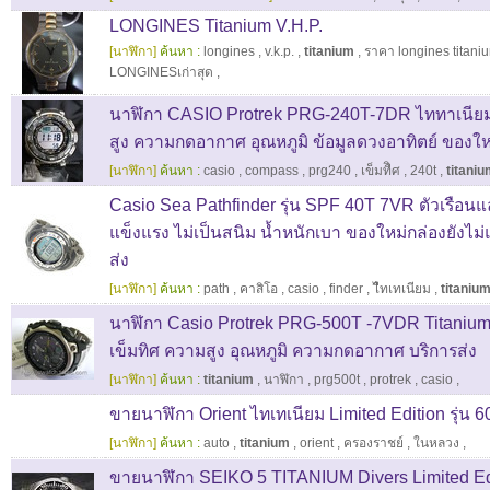
LONGINES Titanium V.H.P.
[นาฬิกา]
ค้นหา :
longines
,
v.k.p.
,
titanium
,
ราคา longines titani
LONGINESเก่าสุด
,
นาฬิกา CASIO Protrek PRG-240T-7DR ไททาเนียม 
สูง ความกดอากาศ อุณหภูมิ ข้อมูลดวงอาทิตย์ ของให
[นาฬิกา]
ค้นหา :
casio
,
compass
,
prg240
,
เข็มทืิศ
,
240t
,
titani
Casio Sea Pathfinder รุ่น SPF 40T 7VR ตัวเรือน
แข็งแรง ไม่เป็นสนิม น้ำหนักเบา ของใหม่กล่องยังไม
ส่ง
[นาฬิกา]
ค้นหา :
path
,
คาสิโอ
,
casio
,
finder
,
ไืทเทเนียม
,
titaniu
นาฬิกา Casio Protrek PRG-500T -7VDR Titanium 
เข็มทิศ ความสูง อุณหภูมิ ความกดอากาศ บริการส่ง
[นาฬิกา]
ค้นหา :
titanium
,
นาฬิกา
,
prg500t
,
protrek
,
casio
,
ขายนาฬิกา Orient ไทเทเนียม Limited Edition รุ่น 6
[นาฬิกา]
ค้นหา :
auto
,
titanium
,
orient
,
ครองราชย์
,
ในหลวง
,
ขายนาฬิกา SEIKO 5 TITANIUM Divers Limited Edi