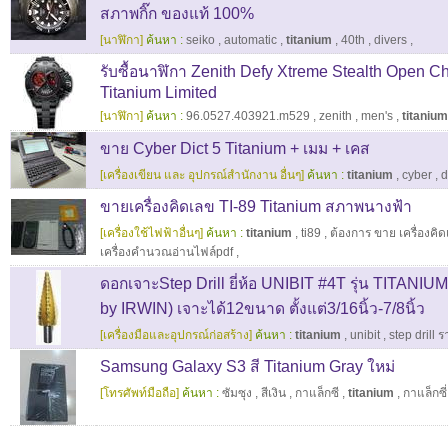
สภาพกิ๊ก ของแท้ 100%
[นาฬิกา]
ค้นหา :
seiko
,
automatic
,
titanium
,
40th
,
divers
,
รับซื้อนาฬิกา Zenith Defy Xtreme Stealth Open 
Titanium Limited
[นาฬิกา]
ค้นหา :
96.0527.403921.m529
,
zenith
,
men's
,
titanium
ขาย Cyber Dict 5 Titanium + เมม + เคส
[เครื่องเขียน และ อุปกรณ์สำนักงาน อื่นๆ]
ค้นหา :
titanium
,
cyber
,
d
ขายเครื่องคิดเลข TI-89 Titanium สภาพนางฟ้า
[เครื่องใช้ไฟฟ้าอื่นๆ]
ค้นหา :
titanium
,
ti89
,
ต้องการ ขาย เครื่องคิด
เครื่องคำนวณอ่านไฟล์pdf
,
ดอกเจาะStep Drill ยี่ห้อ UNIBIT #4T รุ่น TITAN
by IRWIN) เจาะได้12ขนาด ตั้งแต่3/16นิ้ว-7/8นิ้ว
[เครื่องมือและอุปกรณ์ก่อสร้าง]
ค้นหา :
titanium
,
unibit
,
step drill 
Samsung Galaxy S3 สี Titanium Gray ใหม่
[โทรศัพท์มือถือ]
ค้นหา :
ซัมซุง
,
สีเงิน
,
กาแล็กซี
,
titanium
,
กาแล็กซี่