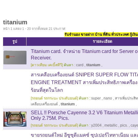
titanium
หน้า 1 แสดง 1 - 20 จากทั้งหมด 21 ประกาศ
รับจำนอง ขายฝาก บ้าน ที่ดิน ทั่วประเทศ กู้เงิน
รูป
รายละเอียด
Titanium card. จำหน่าย Titanium card for Server or
Receiver.
[ดาวเทียม เคเบิ้ลทีวี]
ค้นหา :
card
,
titanium
,
สารเคลือบเครื่องยนต์ SNIPER SUPER FLOW T
ENGINE TREATMENT สารเพิ่มประสิทธิภาพเครื่องย
ร้อนที่สุดในโลก
[รถยนต์ รถกระบะ ประดับยนต์]
ค้นหา :
super
,
nano
,
สารเพิ่มประสิท
เคลือบเครื่องยนต์
,
titanium
,
SELL !! Porsche Cayenne 3.2 V6 Titanium Metal
Only 2.75M. Pics.
[รถยนต์ รถกระบะ ประดับยนต์]
ค้นหา :
y2004
,
metallic
,
pics.
,
cay
ขายรถยนต์ใหม่ อีซูซุดีแมคซ์ ซุปเปอร์ไททาเนียม และ 