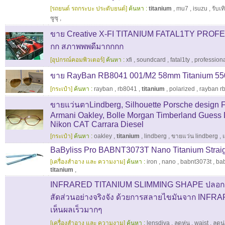
[รถยนต์ รถกระบะ ประดับยนต์]
ค้นหา :
titanium
,
mu7
,
isuzu
,
รับเท
ซูซุ
,
ขาย Creative X-FI TITANIUM FATAL1TY PROFE
กก สภาพพพดีมากกกก
[อุปกรณ์คอมพิวเตอร์]
ค้นหา :
xfi
,
soundcard
,
fatal1ty
,
profession
ขาย RayBan RB8041 001/M2 58mm Titanium 55
[กระเป๋า]
ค้นหา :
rayban
,
rb8041
,
titanium
,
polarized
,
rayban r
ขายแว่นตาLindberg, Silhouette Porsche design
Armani Oakley, Bolle Morgan Timberland Gue
Nikon CAT Carrara Diesel
[กระเป๋า]
ค้นหา :
oakley
,
titanium
,
lindberg
,
ขายแว่น lindberg
,
BaByliss Pro BABNT3073T Nano Titanium Straig
[เครื่องสำอาง และ ความงาม]
ค้นหา :
iron
,
nano
,
babnt3073t
,
bab
titanium
,
INFRARED TITANIUM SLIMMING SHAPE ปลอกรัด
สัดส่วนอย่างจริงจัง ด้วยการสลายไขมันจาก INF
เห็นผลเร็วมากๆ
[เครื่องสำอาง และ ความงาม]
ค้นหา :
lensdiva
,
ลดหุ่น
,
waist
,
ลดน่