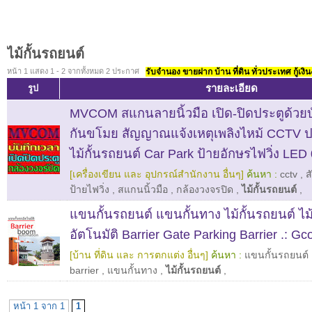
ไม้กั้นรถยนต์
หน้า 1 แสดง 1 - 2 จากทั้งหมด 2 ประกาศ
รับจำนอง ขายฝาก บ้าน ที่ดิน ทั่วประเทศ กู้เงิน
รายละเอียด
รูป
MVCOM สแกนลายนิ้วมือ เปิด-ปิดประตูด้ว
กันขโมย สัญญาณแจ้งเหตุเพลิงไหม้ CCTV ปร
ไม้กั้นรถยนต์ Car Park ป้ายอักษรไฟวิ่ง LE
[เครื่องเขียน และ อุปกรณ์สำนักงาน อื่นๆ]
ค้นหา :
cctv
,
ส
ป้ายไฟวิ่ง
,
สแกนนิ้วมือ
,
กล้องวงจรปิด
,
ไม้กั้นรถยนต์
,
แขนกั้นรถยนต์ แขนกั้นทาง ไม้กั้นรถยนต์ ไ
อัตโนมัติ Barrier Gate Parking Barrier .: Gc
[บ้าน ที่ดิน และ การตกแต่ง อื่นๆ]
ค้นหา :
แขนกั้นรถยนต์
barrier
,
แขนกั้นทาง
,
ไม้กั้นรถยนต์
,
หน้า 1 จาก 1
1