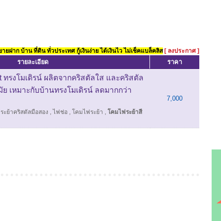
ยฝาก บ้าน ที่ดิน ทั่วประเทศ กู้เงินง่าย ได้เงินไว ไม่เช็คแบล็คลิส
[ ลงประกาศ ]
รายละเอียด
ราคา
t ทรงโมเดิรน์ ผลิตจากคริสตัลใส และคริสตัล
ัย เหมาะกับบ้านทรงโมเดิรน์ ลดมากกว่า
7,000
ะย้าคริสตัลมือสอง
,
ไฟช่อ
,
โคมไฟระย้า
,
โคมไฟระย้าสี