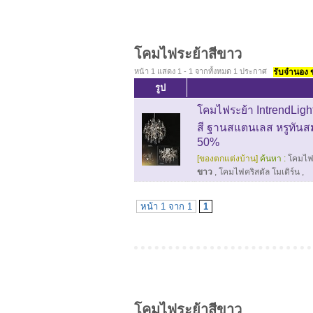
โคมไฟระย้าสีขาว
หน้า 1 แสดง 1 - 1 จากทั้งหมด 1 ประกาศ
รับจำนอง ขา
รูป
โคมไฟระย้า IntrendLigh
สี ฐานสแตนเลส หรูทันสม
50%
[ของตกแต่งบ้าน]
ค้นหา :
โคมไฟร
ขาว
,
โคมไฟคริสตัล โมเดิร์น
,
หน้า 1 จาก 1
1
โคมไฟระย้าสีขาว