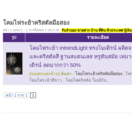
โคมไฟระย้าคริสตัลมือสอง
หน้า 1 แสดง 1 - 1 จากทั้งหมด 1 ประกาศ
รับจำนอง ขายฝาก บ้าน ที่ดิน ทั่วประเทศ กู้เงิน
รายละเอียด
รูป
โคมไฟระย้า IntrendLight ทรงโมเดิรน์ ผลิต
และคริสตัลสี ฐานสแตนเลส หรูทันสมัย เหม
เดิรน์ ลดมากกว่า 50%
[ของตกแต่งบ้าน]
ค้นหา :
โคมไฟระย้าคริสตัลมือสอง
,
ไฟช
โคมไฟระย้าสีขาว
,
โคมไฟคริสตัล โมเดิร์น
,
หน้า 1 จาก 1
1