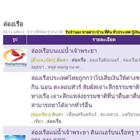
ล่องเรือ
หน้า 1 แสดง 1 - 9 จากทั้งหมด 9 ประกาศ
รับจำนอง ขายฝาก บ้าน ที่ดิน ทั่วประเทศ กู้เงิน
รายละเอียด
รูป
ล่องเรือบนแม่น้ำเจ้าพระยา
[ตั๋วและบัตร]
ค้นหา :
ล่องเรือ
,
ล่องเรือดินเนอร์
,
ล่องเรือ
อยุธยา
,
หลุด wang rui er
,
ล่องเรือประเทศไทยถูกกว่าไปเสียเงินให้ต่า
กิน นอน ตะลอนทัวร์ สัมผัสเจาะลึกธรรมชาติ
ทางเรือ เจาะลึกแหล่งธรรมชาติที่น่าตื่นตาตื่น
สามารถหาได้จากทัวร์อื่น
[ท่องเที่ยว]
ค้นหา :
เขื่อนศรีนครินร์
,
ทะเลสาป
,
แพวิมาน
,
เที่ยว
,
ล่องเรือ
,
ล่องเรือแม่น้ำเจ้าพระยา ดินเนอร์บนเรือหรู 