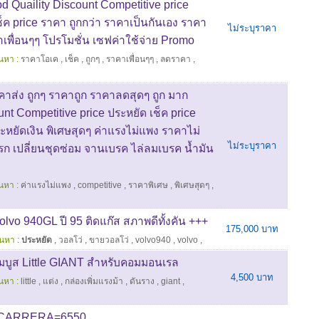
d Quaility Discount Competitive price
็ค price ราคา ถูกกว่า ราคาเป็นกันเอง ราคา
ไม่ระบุราคา
เพื่อนๆๆ โปรโมชั่น เซฟค่าใช้จ่าย Promo
นหา :
ราคาโอเค
,
เช็ค
,
ถูกๆ
,
ราคาเพื่อนๆๆ
,
ลดราคา
,
คาส่ง ถูกๆ ราคาถูก ราคาลดสุดๆ ถูก มาก
nt Competitive price ประหยัด เช็ค price
หยัดเงิน พิเศษสุดๆ ค่าแรงไม่แพง ราคาไม่
ไม่ระบุราคา
รก เปลี่ยนชุดซ่อม จานเบรค ไล่ลมเบรค น้ำมัน
นหา :
ค่าแรงไม่แพง
,
competitive
,
ราคาพิเศษ
,
พิเศษสุดๆ
,
Volvo 940GL ปี 95 ติดแก๊ส สภาพดีทั้งคัน +++
175,000 บาท
้นหา :
ประหยัด
,
วอลโว่
,
ขายวอลโว่
,
volvo940
,
volvo
,
ิ่มบูส Little GIANT สำหรับคอมมอนเรล
4,500 บาท
นหา :
little
,
แต่ง
,
กล่องเพิ่มแรงม้า
,
ดันราง
,
giant
,
 CARRERA=6550.