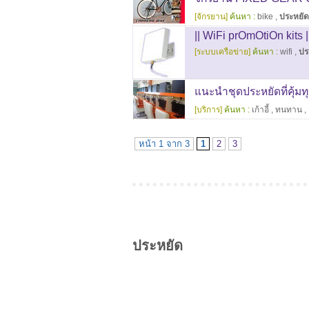
[จักรยาน]
ค้นหา :
bike
,
ประหยัด
|| WiFi prOmOtiOn kits |
[ระบบเครือข่าย]
ค้นหา :
wifi
,
ปร
แนะนำชุดประหยัดที่คุ้มทุน
[บริการ]
ค้นหา :
เก้าอี้
,
ทนทาน
,
หน้า 1 จาก 3
1
2
3
ประหยัด