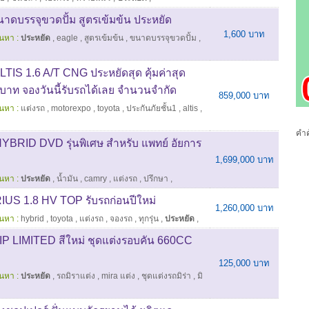
ดบรรจุขวดปั้ม สูตรเข้มข้น ประหยัด
1,600 บาท
้นหา :
ประหยัด
,
eagle
,
สูตรเข้มข้น
,
ขนาดบรรจุขวดปั้ม
,
S 1.6 A/T CNG ประหยัดสุด คุ้มค่าสุด
าบาท จองวันนี้รับรถได้เลย จำนวนจำกัด
859,000 บาท
้นหา :
แต่งรถ
,
motorexpo
,
toyota
,
ประกันภัยชั้น1
,
altis
,
คำค
RID DVD รุ่นพิเศษ สำหรับ แพทย์ อัยการ
1,699,000 บาท
้นหา :
ประหยัด
,
น้ำมัน
,
camry
,
แต่งรถ
,
ปรึกษา
,
US 1.8 HV TOP รับรถก่อนปีใหม่
1,260,000 บาท
้นหา :
hybrid
,
toyota
,
แต่งรถ
,
จองรถ
,
ทุกรุ่น
,
ประหยัด
,
IP LIMITED สีใหม่ ชุดแต่งรอบคัน 660CC
125,000 บาท
้นหา :
ประหยัด
,
รถมิราแต่ง
,
mira แต่ง
,
ชุดแต่งรถมิร่า
,
มิ