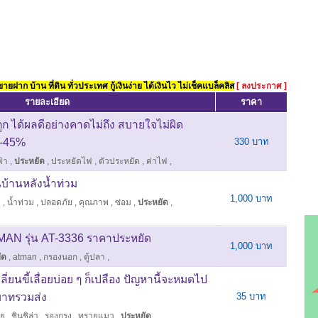
ยฝาก บ้าน ที่ดิน ทั่วประเทศ กู้เงินง่าย ได้เงินไว ไม่เช็คแบล็คลิส
[ ลงประกาศ ]
รายละเอียด
ราคา
ก ได้ผลดีอย่างคาดไม่ถึง สบายใจไม่ผิด
0-45%
330 บาท
้า
,
ประหยัด
,
ประหยัดไฟ
,
ตัวประหยัด
,
ค่าไฟ
,
บ้านหลังน้ำท่วม
1,000 บาท
ง
,
น้ำท่วม
,
ปลอดภัย
,
คุณภาพ
,
ซ่อม
,
ประหยัด
,
MAN รุ่น AT-3336 ราคาประหยัด
1,000 บาท
ัด
,
atman
,
กรองนอก
,
ตู้ปลา
,
ปลี่ยนขี้เลื่อยบ่อย ๆ ก็เปลือง ปัญหานี้จะหมดไป
 บาทรวมส่ง
35 บาท
าย
,
ชินชิล่า
,
รองกรง
,
ทรายแมว
,
ประหยัด
,