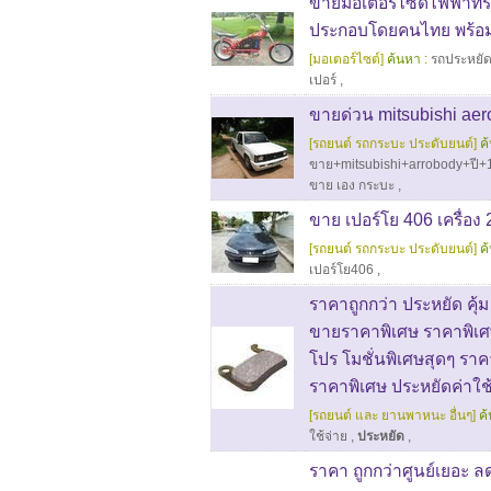
ขายมอเตอร์ไซด์ไฟฟ้าทร
ประกอบโดยคนไทย พร้อม
[มอเตอร์ไซต์]
ค้นหา :
รถประหยั
เปอร์
,
ขายด่วน mitsubishi ae
[รถยนต์ รถกระบะ ประดับยนต์]
ค
ขาย+mitsubishi+arrobody+ปี+1
ขาย เอง กระบะ
,
ขาย เปอร์โย 406 เครื่อ
[รถยนต์ รถกระบะ ประดับยนต์]
ค
เปอร์โย406
,
ราคาถูกกว่า ประหยัด คุ้
ขายราคาพิเศษ ราคาพิเศษม
โปร โมชั่นพิเศษสุดๆ ราค
ราคาพิเศษ ประหยัดค่าใช้
[รถยนต์ และ ยานพาหนะ อื่นๆ]
ค้
ใช้จ่าย
,
ประหยัด
,
ราคา ถูกกว่าศูนย์เยอะ 