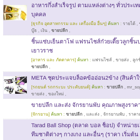
อาหารกึ่งสำเร็จรูป ตามแหล่งต่างๆ ทั่วประเ
บุคคล
[ธุรกิจ อุตสาหกรรม และ เครื่องมือ อื่นๆ]
ค้นหา :
รายได้
,
บู๊ธ
,
เงิน
,
ขายปลีก
,
ชิ้นแซ่บเย็นตาโฟ แฟรนไชส์ก๋วยเตี๊ยวลูกชิ้น
เยาวราช
[อาหาร และ ภัตตาคาร]
ค้นหา :
แฟรนไชส์
,
ขายส่ง
,
ลูก
ขายปลีก
,
META ชุดประแจบล็อคข้ออ่อน2ข้าง (สินค้าให
[รถยนต์ รถกระบะ ประดับยนต์]
ค้นหา :
ขายปลีก
,
mr_so
ขายส่ง
,
ของใหม่
,
ขายปลีก และส่ง จักรยานพับ คุณภาพสูงราคา
[จักรยาน]
ค้นหา :
ขายปลีก
,
และส่ง
,
จักรยานพับ
,
ราคาถ
Tarad Ball Shop (ตลาด บอล ช็อป) จำหน่ายเ
ทีมชาติต่างๆ กางเกง และอื่นๆ (ราคา เริ่มต้น