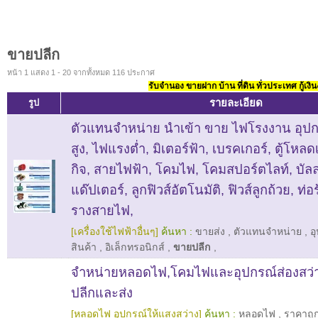
ขายปลีก
หน้า 1 แสดง 1 - 20 จากทั้งหมด 116 ประกาศ
รับจำนอง ขายฝาก บ้าน ที่ดิน ทั่วประเทศ กู้เงิน
รายละเอียด
รูป
ตัวแทนจำหน่าย นำเข้า ขาย ไฟโรงงาน อุปก
สูง, ไฟแรงต่ำ, มิเตอร์ฟ้า, เบรคเกอร์, ตู้โหลด
กิจ, สายไฟฟ้า, โคมไฟ, โคมสปอร์ตไลท์, บัลลา
แด๊ปเตอร์, ลูกฟิวส์อัตโนมัติ, ฟิวส์ลูกถ้วย, ท
รางสายไฟ,
[เครื่องใช้ไฟฟ้าอื่นๆ]
ค้นหา :
ขายส่ง
,
ตัวแทนจำหน่าย
,
อ
สินค้า
,
อิเล็กทรอนิกส์
,
ขายปลีก
,
จำหน่ายหลอดไฟ,โคมไฟและอุปกรณ์ส่องสว่าง
ปลีกและส่ง
[หลอดไฟ อุปกรณ์ให้แสงสว่าง]
ค้นหา :
หลอดไฟ
,
ราคาถู