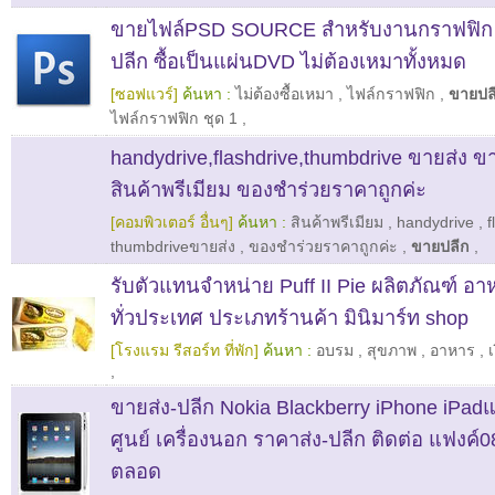
ขายไฟล์PSD SOURCE สำหรับงานกราฟฟิก 
ปลีก ซื้อเป็นแผ่นDVD ไม่ต้องเหมาทั้งหมด
[ซอฟแวร์]
ค้นหา :
ไม่ต้องซื้อเหมา
,
ไฟล์กราฟฟิก
,
ขายปล
ไฟล์กราฟฟิก ชุด 1
,
handydrive,flashdrive,thumbdrive ขายส่ง ข
สินค้าพรีเมียม ของชําร่วยราคาถูกค่ะ
[คอมพิวเตอร์ อื่นๆ]
ค้นหา :
สินค้าพรีเมียม
,
handydrive
,
f
thumbdriveขายส่ง
,
ของชําร่วยราคาถูกค่ะ
,
ขายปลีก
,
รับตัวแทนจำหน่าย Puff II Pie ผลิตภัณฑ์ อาห
ทั่วประเทศ ประเภทร้านค้า มินิมาร์ท shop
[โรงแรม รีสอร์ท ที่พัก]
ค้นหา :
อบรม
,
สุขภาพ
,
อาหาร
,
เ
,
ขายส่ง-ปลีก Nokia Blackberry iPhone iPadแล
ศูนย์ เครื่องนอก ราคาส่ง-ปลีก ติดต่อ แฟงค์
ตลอด