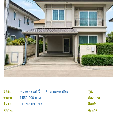
ยี่ห้อ:
เดอะแพลนท์ ปิ่นเกล้า-กาญจนาภิเษก
รุ่น:
ราคา:
4,550,000 บาท
ต้องการ:
ติดต่อ:
PT PROPERTY
อีเมล์:
สภาพ:
-
จังหวัด: