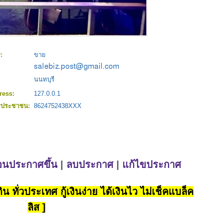
ร:
ขาย
:
นนทบุรี
ress:
127.0.0.1
ตรประชาชน:
8624752438XXX
่อนประกาศขึ้น
|
ลบประกาศ
|
แก้ไขประกาศ
น ทั่วประเทศ กู้เงินง่าย ได้เงินไว ไม่เช็คแบล็ค
ลิส ]