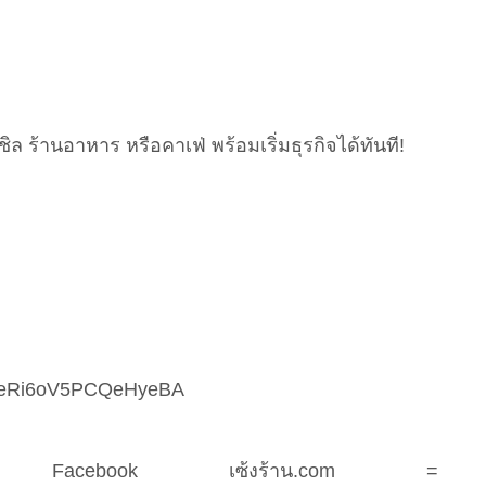
ิล ร้านอาหาร หรือคาเฟ่ พร้อมเริ่มธุรกิจได้ทันที!
gl/deRi6oV5PCQeHyeBA
ที่ Facebook เซ้งร้าน.com =