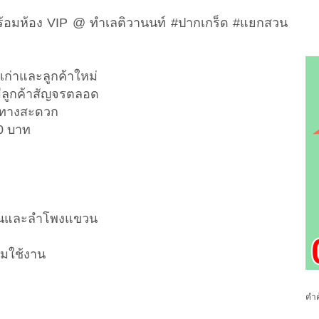
ล พร้อมห้อง VIP @ ทำเลติวานนท์ #ปากเกร็ด #แยกสวน
าเก่าและลูกค้าใหม่
ีลูกค้าสัญจรตลอด
ินทางสะดวก
00 บาท
งพื้นและลำโพงแขวน
อมใช้งาน
คำค