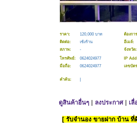
ราคา:
120,000 บาท
ต้องกา
ติดต่อ:
เซ้งร้าน
อีเมล์:
สภาพ:
-
จังหวัด
โทรศัพย์:
0624024977
IP Add
มือถือ:
0624024977
เลขบั
คำค้น:
|
ดูสินค้าอื่นๆ
|
ลงประกาศ
|
เลื
[ รับจำนอง ขายฝาก บ้าน ที่ดิ