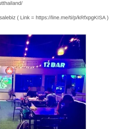
tthailand/
alebiz ( Link = https://line.me/ti/p/kRfxpgKISA )