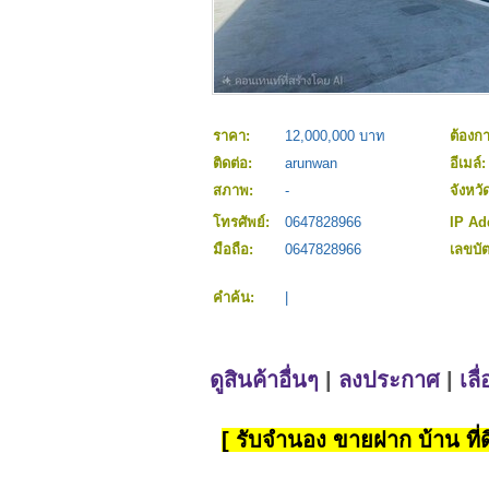
ราคา:
12,000,000 บาท
ต้องก
ติดต่อ:
arunwan
อีเมล์
สภาพ:
-
จังหวั
โทรศัพย์:
0647828966
IP Ad
มือถือ:
0647828966
เลขบั
คำค้น:
|
ดูสินค้าอื่นๆ
|
ลงประกาศ
|
เลื
[ รับจำนอง ขายฝาก บ้าน ที่ดิ