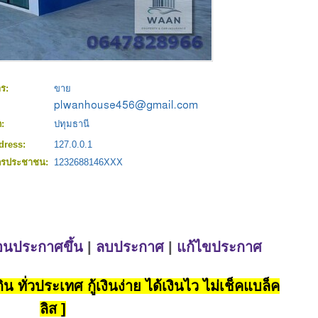
าร:
ขาย
:
ด:
ปทุมธานี
dress:
127.0.0.1
ตรประชาชน:
1232688146XXX
่อนประกาศขึ้น
|
ลบประกาศ
|
แก้ไขประกาศ
น ทั่วประเทศ กู้เงินง่าย ได้เงินไว ไม่เช็คแบล็ค
ลิส ]