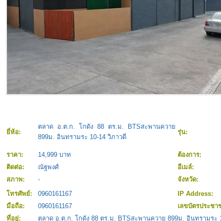
ตลาด อ.ต.ก. โกดัง 88 ตร.ม. BTSสะพานควาย
ยี่ห้อ:
รุ่น:
899ม. อินทรามระ 10-14 วิภาวดี
ราคา:
14,999 บาท
ต้องการ:
ติดต่อ:
ณัฐพงศ์
อีเมล์:
สภาพ:
-
จังหวัด:
โทรศัพย์:
0960161167
IP Address:
มือถือ:
0960161167
เลขบัตรประชา
ที่อยู่:
ตลาด อ.ต.ก. โกดัง 88 ตร.ม. BTSสะพานควาย 899ม. อินทรามระ 1