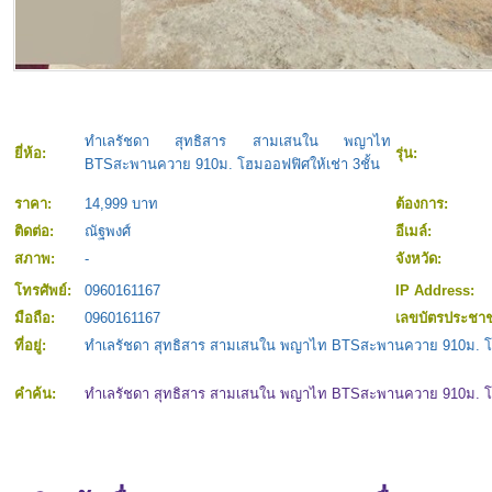
ทำเลรัชดา สุทธิสาร สามเสนใน พญาไท
ยี่ห้อ:
รุ่น:
BTSสะพานควาย 910ม. โฮมออฟฟิศให้เช่า 3ชั้น
ราคา:
14,999 บาท
ต้องการ:
ติดต่อ:
ณัฐพงศ์
อีเมล์:
สภาพ:
-
จังหวัด:
โทรศัพย์:
0960161167
IP Address:
มือถือ:
0960161167
เลขบัตรประชา
ที่อยู่:
ทำเลรัชดา สุทธิสาร สามเสนใน พญาไท BTSสะพานควาย 910ม. โฮม
คำค้น:
ทำเลรัชดา สุทธิสาร สามเสนใน พญาไท BTSสะพานควาย 910ม. โฮม