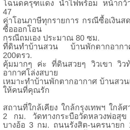
โฉนดครุฑแดง น้ำไฟพร้อม หน้ากว
47
ค่าโอนภาษีทุกรายการ กรณีซื้อเงินสด
ซื้อออกโอน
กรณีถมเอง ประมาณ 80 ซม.
ที่ดินทำบ้านสวน บ้านพักตากอากาศ
200ตรว.
คุ้มมากๆ ค่ะ ที่ดินสวยๆ วิวเขา วิวท
อากาศโล่งสบาย
เหมาะทำบ้านพักตากอากาศ บ้านสวนเ
ให้คนที่คุณรัก
สถานที่ใกล้เคียง ใกล้กรุงเทพฯ ใกล
2 กม. วัดทางกระบือวัดหลวงพ่อสุ
บางอ้อ 3 กม. ถนนรังสิต-นครนายก