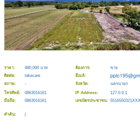
ราคา:
480,000 บาท
ต้องการ:
ขาย
ติดต่อ:
takecare
อีเมล์:
สภาพ:
-
จังหวัด:
นครนายก
โทรศัพย์:
0863016161
IP Address:
127.0.0.1
มือถือ:
0863016161
เลขบัตรประชาชน:
5516550321XX
คำค้น:
|