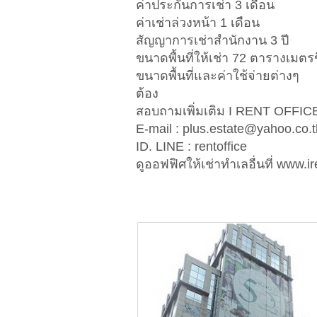
ค่าประกันการเช่า 3 เดือน
ค่าเช่าล่วงหน้า 1 เดือน
สัญญาการเช่าสำนักงาน 3 ปี
ขนาดพื้นที่ให้เช่า 72 ตารางเมตรข
ขนาดพื้นที่และค่าใช้จ่ายต่างๆ
ต้อง
สอบถามเพิ่มเติม I RENT OFFICE
E-mail :
plus.estate@yahoo.co.t
ID. LINE : rentoffice
ดูออฟฟิศให้เช่าทำเลอื่นที่ www.i