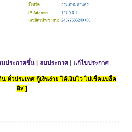
จังหวัด:
กรุงเทพมหานคร
IP Address:
127.0.0.1
เลขบัตรประชาชน:
2437758524XXX
่อนประกาศขึ้น
|
ลบประกาศ
|
แก้ไขประกาศ
น ทั่วประเทศ กู้เงินง่าย ได้เงินไว ไม่เช็คแบล็ค
ลิส ]