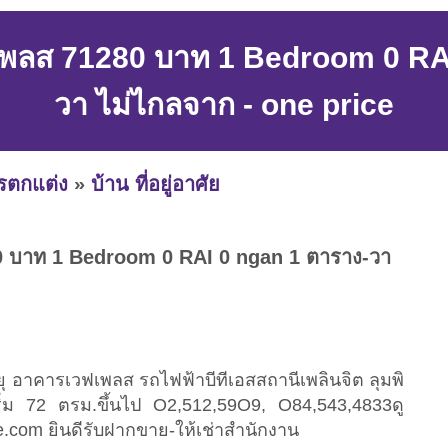
เพลส 71280 บาท 1 Bedroom 0 RAI
วา ไม่ไกลจาก - one price
ารตกแต่ง
»
บ้าน ที่อยู่อาศัย
0 บาท 1 Bedroom 0 RAI 0 ngan 1 ตาราง-วา
ยุ อาคารเวฟเพลส รถไฟฟ้าบีทีเอสสถานีเพลินจิต ลุมพิ
าเริ่ม 72 ตรม.ขึ้นไป O2,512,59O9, O84,543,4833ดู
ice.com ยินดีรับฝากขาย-ให้เช่าสำนักงาน