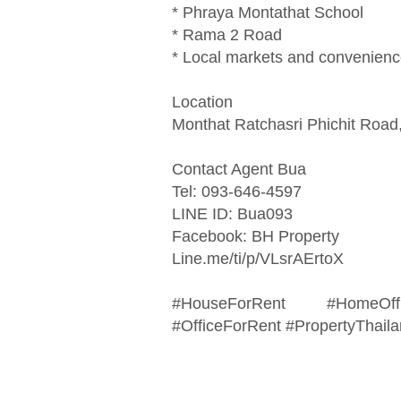
* Phraya Montathat School
* Rama 2 Road
* Local markets and convenienc
Location
Monthat Ratchasri Phichit Roa
Contact Agent Bua
Tel: 093-646-4597
LINE ID: Bua093
Facebook: BH Property
Line.me/ti/p/VLsrAErtoX
#HouseForRent #HomeOf
#OfficeForRent #PropertyThail