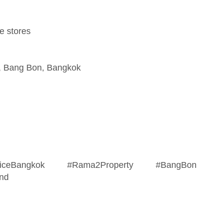
e stores
d, Bang Bon, Bangkok
ficeBangkok #Rama2Property #BangBon
and