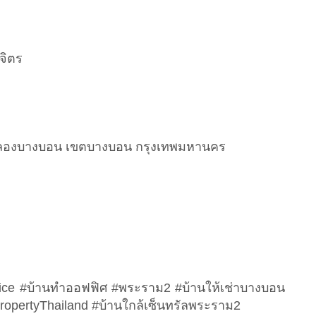
จิตร
คลองบางบอน เขตบางบอน กรุงเทพมหานคร
ice #บ้านทำออฟฟิศ #พระราม2 #บ้านให้เช่าบางบอน
opertyThailand #บ้านใกล้เซ็นทรัลพระราม2