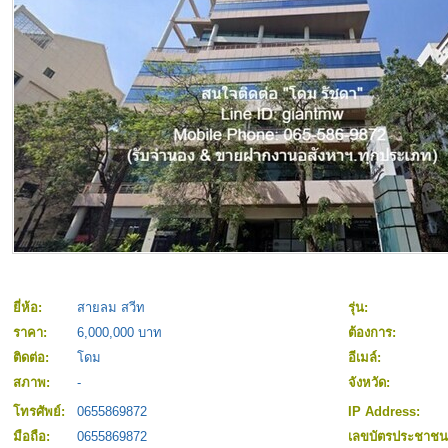
ยี่ห้อ:
สายลม สวีท
รุ่น:
ราคา:
6,000,000 บาท
ต้องการ:
ติดต่อ:
โดม
อีเมล์:
สภาพ:
-
จังหวัด:
โทรศัพย์:
0655869872
IP Address:
มือถือ:
0655869872
เลขบัตรประชาช