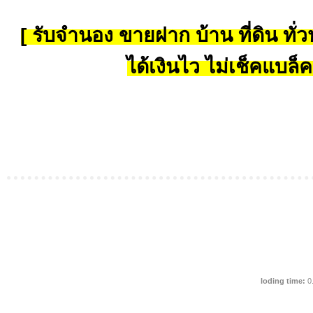
[ รับจำนอง ขายฝาก บ้าน ที่ดิน ทั่วป
ได้เงินไว ไม่เช็คแบล็ค
loding time:
0