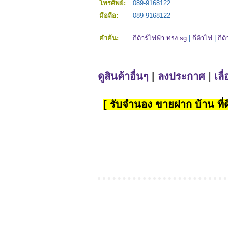
โทรศัพย์:
089-9168122
มือถือ:
089-9168122
คำค้น:
กีต้าร์ไฟฟ้า ทรง sg
|
กีต้าไฟ
|
กีต้
ดูสินค้าอื่นๆ
|
ลงประกาศ
|
เลื
[ รับจำนอง ขายฝาก บ้าน ที่ดิ