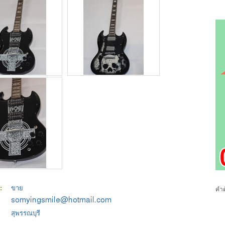
ร:
ขาย
คำค
:
สุพรรณบุรี