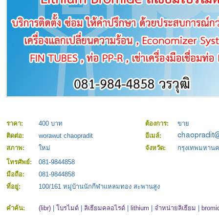
ราคา:
400 บาท
ต้องการ:
ขาย
ติดต่อ:
worawut chaopradit
อีเมล์:
สภาพ:
ใหม่
จังหวัด:
กรุงเทพมหาน
โทรศัพย์:
081-9844858
มือถือ:
081-9844858
ที่อยู่:
100/161 หมู่บ้านนักกีฬาแหลมทอง สะพานสูง
คำค้น:
(libr)
|
โบรไมด์
|
ลิเธียมคลอไรด์
|
lithium
|
จำหน่ายลิเธียม
|
bromi