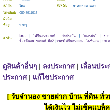
สภาพ:
ใหม่
จังหวัด:
กรุงเทพมหานคร
โทรศัพย์:
089-8911015
มือถือ:
-
ที่อยู่:
ทุ่งครุ
best
|
ไฟซีนอนของแท้
|
รับประกัน
|
"เยอรมัน"
|
ราค
คำค้น:
ซื้อ+ซีนอน+รถยนต์+มือ2
|
ราคาไฟซีนอนเยอม
|
ไฟซีนอน
|
ลาย สต
ดูสินค้าอื่นๆ
|
ลงประกาศ
|
เลื่อนประ
ประกาศ
|
แก้ไขประกาศ
[ รับจำนอง ขายฝาก บ้าน ที่ดิน ทั่วป
ได้เงินไว ไม่เช็คแบล็ค