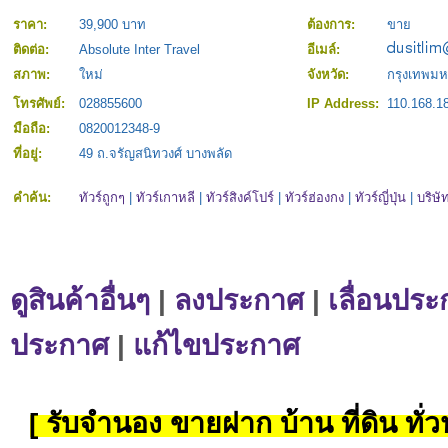
ราคา:
39,900 บาท
ต้องการ:
ขาย
ติดต่อ:
Absolute Inter Travel
อีเมล์:
สภาพ:
ใหม่
จังหวัด:
กรุงเทพม
โทรศัพย์:
028855600
IP Address:
110.168.1
มือถือ:
0820012348-9
ที่อยู่:
49 ถ.จรัญสนิทวงศ์ บางพลัด
คำค้น:
ทัวร์ถูกๆ
|
ทัวร์เกาหลี
|
ทัวร์สิงค์โปร์
|
ทัวร์ฮ่องกง
|
ทัวร์ญี่ปุ่น
|
บริษัท
ดูสินค้าอื่นๆ
|
ลงประกาศ
|
เลื่อนประ
ประกาศ
|
แก้ไขประกาศ
[ รับจำนอง ขายฝาก บ้าน ที่ดิน ทั่วป