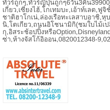
ทัวร์ถูกๆ,ทัวร์ญี่ปุ่นถูกๆ6วัน3คืน3990
เกี่ยว,เซี่ยงไฮ้,โกเทมบะ,เอ้าท์เลต,ฟูจิ
ชาติฮาโกเน่,ล่องเรือทะเลสาบอาชิ,ห
นิ,โตเกียว,ถนนอิโชนามิกิ(ชมใบไม้เปลี่
กุ,อิสระช้อปปิ้งหรือOption,Disneylan
ซ่า,ห้างจัสโก้อิออน,0820012348-9,