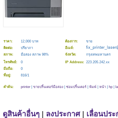
ราคา:
12,000 บาท
ต้องการ:
ขาย
ติดต่อ:
ปรียาภา
อีเมล์:
สภาพ:
มือสอง สภาพ 98%
จังหวัด:
กรุงเทพมหานคร
โทรศัพย์:
0
IP Address:
223.205.242.xx
มือถือ:
0
ที่อยู่:
816/1
คำค้น:
printer
|
ขายปริ้นเตอร์มือสอง
|
ซ่อมปริ้นเตอร์
|
พิมพ์
|
หน้า
|
hp
|
l
ดูสินค้าอื่นๆ
|
ลงประกาศ
|
เลื่อนประ