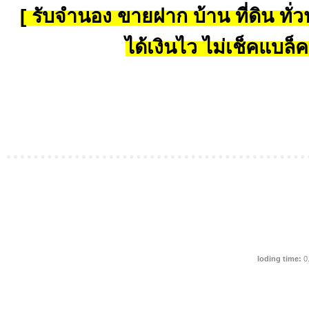
[ รับจำนอง ขายฝาก บ้าน ที่ดิน ทั่วป
ได้เงินไว ไม่เช็คแบล็ค
loding time:
0