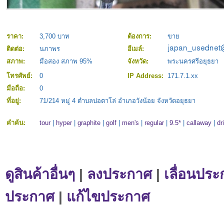
ราคา:
3,700 บาท
ต้องการ:
ขาย
ติดต่อ:
นภาพร
อีเมล์:
สภาพ:
มือสอง สภาพ 95%
จังหวัด:
พระนครศรีอยุธยา
โทรศัพย์:
0
IP Address:
171.7.1.xx
มือถือ:
0
ที่อยู่:
71/214 หมู่ 4 ตำบลบ่อตาโล่ อำเภอวังน้อย จังหวัดอยุธยา
คำค้น:
tour
|
hyper
|
graphite
|
golf
|
men's
|
regular
|
9.5*
|
callaway
|
dr
ดูสินค้าอื่นๆ
|
ลงประกาศ
|
เลื่อนประ
ประกาศ
|
แก้ไขประกาศ